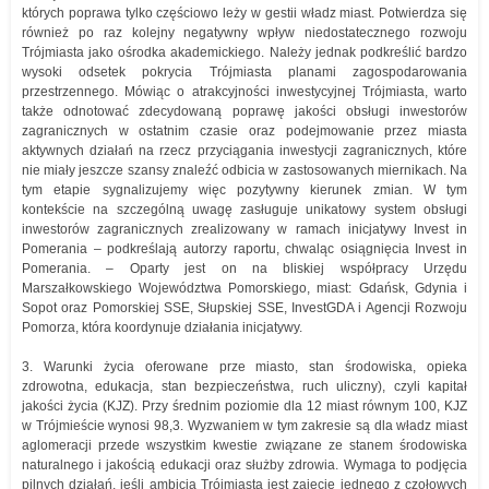
których poprawa tylko częściowo leży w gestii władz miast. Potwierdza się
również po raz kolejny negatywny wpływ niedostatecznego rozwoju
Trójmiasta jako ośrodka akademickiego. Należy jednak podkreślić bardzo
wysoki odsetek pokrycia Trójmiasta planami zagospodarowania
przestrzennego. Mówiąc o atrakcyjności inwestycyjnej Trójmiasta, warto
także odnotować zdecydowaną poprawę jakości obsługi inwestorów
zagranicznych w ostatnim czasie oraz podejmowanie przez miasta
aktywnych działań na rzecz przyciągania inwestycji zagranicznych, które
nie miały jeszcze szansy znaleźć odbicia w zastosowanych miernikach. Na
tym etapie sygnalizujemy więc pozytywny kierunek zmian. W tym
kontekście na szczególną uwagę zasługuje unikatowy system obsługi
inwestorów zagranicznych zrealizowany w ramach inicjatywy Invest in
Pomerania – podkreślają autorzy raportu, chwaląc osiągnięcia Invest in
Pomerania. – Oparty jest on na bliskiej współpracy Urzędu
Marszałkowskiego Województwa Pomorskiego, miast: Gdańsk, Gdynia i
Sopot oraz Pomorskiej SSE, Słupskiej SSE, InvestGDA i Agencji Rozwoju
Pomorza, która koordynuje działania inicjatywy.
3. Warunki życia oferowane prze miasto, stan środowiska, opieka
zdrowotna, edukacja, stan bezpieczeństwa, ruch uliczny), czyli kapitał
jakości życia (KJZ). Przy średnim poziomie dla 12 miast równym 100, KJZ
w Trójmieście wynosi 98,3. Wyzwaniem w tym zakresie są dla władz miast
aglomeracji przede wszystkim kwestie związane ze stanem środowiska
naturalnego i jakością edukacji oraz służby zdrowia. Wymaga to podjęcia
pilnych działań, jeśli ambicją Trójmiasta jest zajęcie jednego z czołowych