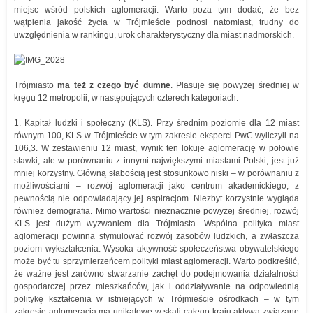
miejsc wśród polskich aglomeracji. Warto poza tym dodać, że bez
wątpienia jakość życia w Trójmieście podnosi natomiast, trudny do
uwzględnienia w rankingu, urok charakterystyczny dla miast nadmorskich.
Trójmiasto
ma też z czego być dumne
. Plasuje się powyżej średniej w
kręgu 12 metropolii, w następujących czterech kategoriach:
1. Kapitał ludzki i społeczny (KLS). Przy średnim poziomie dla 12 miast
równym 100, KLS w Trójmieście w tym zakresie eksperci PwC wyliczyli na
106,3. W zestawieniu 12 miast, wynik ten lokuje aglomerację w połowie
stawki, ale w porównaniu z innymi największymi miastami Polski, jest już
mniej korzystny. Główną słabością jest stosunkowo niski – w porównaniu z
możliwościami – rozwój aglomeracji jako centrum akademickiego, z
pewnością nie odpowiadający jej aspiracjom. Niezbyt korzystnie wygląda
również demografia. Mimo wartości nieznacznie powyżej średniej, rozwój
KLS jest dużym wyzwaniem dla Trójmiasta. Wspólna polityka miast
aglomeracji powinna stymulować rozwój zasobów ludzkich, a zwłaszcza
poziom wykształcenia. Wysoka aktywność społeczeństwa obywatelskiego
może być tu sprzymierzeńcem polityki miast aglomeracji. Warto podkreślić,
że ważne jest zarówno stwarzanie zachęt do podejmowania działalności
gospodarczej przez mieszkańców, jak i oddziaływanie na odpowiednią
politykę kształcenia w istniejących w Trójmieście ośrodkach – w tym
zakresie aglomeracja ma unikatowe w skali całego kraju aktywa związane