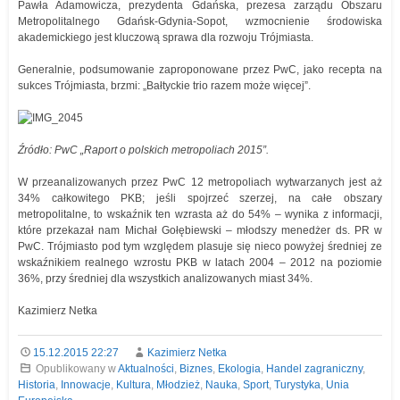
Pawła Adamowicza, prezydenta Gdańska, prezesa zarządu Obszaru
Metropolitalnego Gdańsk-Gdynia-Sopot, wzmocnienie środowiska
akademickiego jest kluczową sprawa dla rozwoju Trójmiasta.
Generalnie, podsumowanie zaproponowane przez PwC, jako recepta na
sukces Trójmiasta, brzmi: „Bałtyckie trio razem może więcej”.
Źródło: PwC „Raport o polskich metropoliach 2015”.
W przeanalizowanych przez PwC 12 metropoliach wytwarzanych jest aż
34% całkowitego PKB; jeśli spojrzeć szerzej, na całe obszary
metropolitalne, to wskaźnik ten wzrasta aż do 54% – wynika z informacji,
które przekazał nam Michał Gołębiewski – młodszy menedżer ds. PR w
PwC. Trójmiasto pod tym względem plasuje się nieco powyżej średniej ze
wskaźnikiem realnego wzrostu PKB w latach 2004 – 2012 na poziomie
36%, przy średniej dla wszystkich analizowanych miast 34%.
Kazimierz Netka
15.12.2015 22:27
Kazimierz Netka
Opublikowany w
Aktualności
,
Biznes
,
Ekologia
,
Handel zagraniczny
,
Historia
,
Innowacje
,
Kultura
,
Młodzież
,
Nauka
,
Sport
,
Turystyka
,
Unia