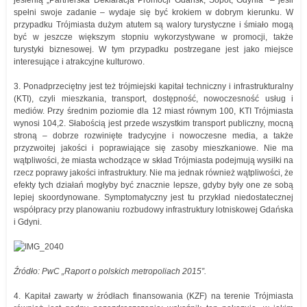
jesienią „Partnerska Deklaracja Promocji Gdańsk, Sopot, Gdynia” – jeśli
spełni swoje zadanie – wydaje się być krokiem w dobrym kierunku. W
przypadku Trójmiasta dużym atutem są walory turystyczne i śmiało mogą
być w jeszcze większym stopniu wykorzystywane w promocji, także
turystyki biznesowej. W tym przypadku postrzegane jest jako miejsce
interesujące i atrakcyjne kulturowo.
3. Ponadprzeciętny jest też trójmiejski kapitał techniczny i infrastrukturalny
(KTI), czyli mieszkania, transport, dostępność, nowoczesność usług i
mediów. Przy średnim poziomie dla 12 miast równym 100, KTI Trójmiasta
wynosi 104,2. Słabością jest przede wszystkim transport publiczny, mocną
stroną – dobrze rozwinięte tradycyjne i nowoczesne media, a także
przyzwoitej jakości i poprawiające się zasoby mieszkaniowe. Nie ma
wątpliwości, że miasta wchodzące w skład Trójmiasta podejmują wysiłki na
rzecz poprawy jakości infrastruktury. Nie ma jednak również wątpliwości, że
efekty tych działań mogłyby być znacznie lepsze, gdyby były one ze sobą
lepiej skoordynowane. Symptomatyczny jest tu przykład niedostatecznej
współpracy przy planowaniu rozbudowy infrastruktury lotniskowej Gdańska
i Gdyni.
Źródło: PwC „Raport o polskich metropoliach 2015”.
4. Kapitał zawarty w źródłach finansowania (KZF) na terenie Trójmiasta