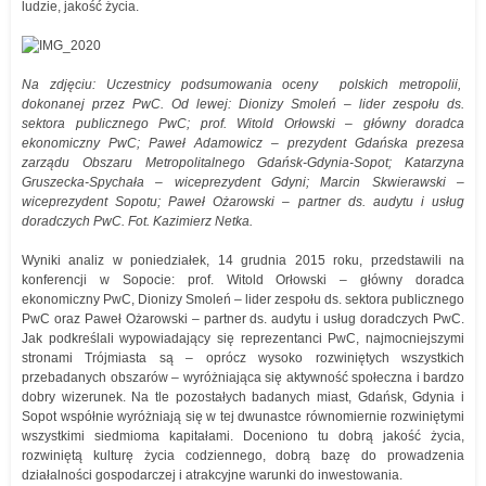
ludzie, jakość życia.
Na zdjęciu: Uczestnicy podsumowania oceny polskich metropolii,
dokonanej przez PwC. Od lewej: Dionizy Smoleń – lider zespołu ds.
sektora publicznego PwC; prof. Witold Orłowski – główny doradca
ekonomiczny PwC; Paweł Adamowicz – prezydent Gdańska prezesa
zarządu Obszaru Metropolitalnego Gdańsk-Gdynia-Sopot; Katarzyna
Gruszecka-Spychała – wiceprezydent Gdyni; Marcin Skwierawski –
wiceprezydent Sopotu; Paweł Ożarowski – partner ds. audytu i usług
doradczych PwC. Fot. Kazimierz Netka.
Wyniki analiz w poniedziałek, 14 grudnia 2015 roku, przedstawili na
konferencji w Sopocie: prof. Witold Orłowski – główny doradca
ekonomiczny PwC, Dionizy Smoleń – lider zespołu ds. sektora publicznego
PwC oraz Paweł Ożarowski – partner ds. audytu i usług doradczych PwC.
Jak podkreślali wypowiadający się reprezentanci PwC, najmocniejszymi
stronami Trójmiasta są – oprócz wysoko rozwiniętych wszystkich
przebadanych obszarów – wyróżniająca się aktywność społeczna i bardzo
dobry wizerunek. Na tle pozostałych badanych miast, Gdańsk, Gdynia i
Sopot współnie wyróżniają się w tej dwunastce równomiernie rozwiniętymi
wszystkimi siedmioma kapitałami. Doceniono tu dobrą jakość życia,
rozwiniętą kulturę życia codziennego, dobrą bazę do prowadzenia
działalności gospodarczej i atrakcyjne warunki do inwestowania.