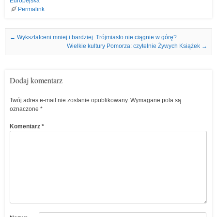
Europejska
Permalink
Nawigacja we wpisach
←
Wykształceni mniej i bardziej. Trójmiasto nie ciągnie w górę?
Wielkie kultury Pomorza: czytelnie Żywych Książek
→
Dodaj komentarz
Twój adres e-mail nie zostanie opublikowany.
Wymagane pola są
oznaczone
*
Komentarz
*