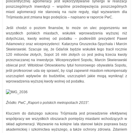
policentrycznej aglomeracji jest wykorzystywanie synergii w realizacji
poszczególnych inwestycji – wspólne przedsięwzięcia poszczególnych
miast aglomeracji nie stanowią na razie reguły, stąd wyzwaniem dla
Trójmiasta jest zmiana tego podejścia – napisano w raporcie PwC.
Jeśli chodzi o poziom finansów, to może on ulec pogorszeniu we
wszystkich polskich miastach, wskutek wprowadzenia wyższej niż
dotychczas, kwoty wolnej od podatku – podkreślili prezydent Paweł
Adamowicz oraz wiceprezydenci: Katarzyna Gruszecka-Spychała i Marcin
Skwierawski. Szacuje się, że Gdańsk będzie wskutek tego tracił rocznie
120 milionów złotych, Sopot 16 mln złotych co jest jedną trzecia kwoty
przeznaczanej na inwestycje. Wiceprezydent Sopotu, Marcin Skwierawski
obiecał prof. Witoldowi Orłowskiemu tytuł honorowego obywatela Sopotu,
jeśli profesorowi uda się sprawić, by rząd zapewnił miastom rekompensaty
uszczupleń wpływów do budżetów, uszczupleń jakie mogą wyniknąć z
wprowadzenia wyższej kwoty wolnej od podatku.
Źródło: PwC „Raport o polskich metropoliach 2015”.
Kluczem do dalszego sukcesu Trójmiasta jest prowadzenie efektywnej
współpracy we wszystkich obszarach pomiędzy miastami wchodzących w
skład aglomeracji. Wyzwanie na kolejne lata stanowi także poprawa bazy
akademickiej i szkolnictwa wyższego, a także ochrony zdrowia. Zdaniem