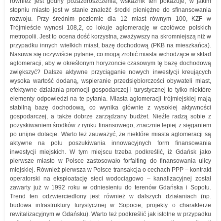
również jest godny pozazdroszczenia; wskaźnik ten pokazuje, w jakim
stopniu miasto jest w stanie znaleźć środki pieniężne do sfinansowania
rozwoju. Przy średnim poziomie dla 12 miast równym 100, KZF w
Trójmieście wynosi 108,2, co lokuje aglomerację w czołówce polskich
metropolii. Jest to ocena dość korzystna, zważywszy na skromniejszą niż w
przypadku innych wielkich miast, bazę dochodową (PKB na mieszkańca).
Nasuwa się oczywiście pytanie, co mogą zrobić miasta wchodzące w skład
aglomeracji, aby w określonym horyzoncie czasowym tę bazę dochodową
zwiększyć? Dalsze aktywne przyciąganie nowych inwestycji kreujących
wysoka wartość dodaną, wspieranie przedsiębiorczości obywateli miast,
efektywne działania promocji gospodarczej i turystycznej to tylko niektóre
elementy odpowiedzi na te pytania. Miasta aglomeracji trójmiejskiej mają
stabilną bazę dochodową, co wynika głównie z wysokiej aktywności
gospodarczej, a także dobrze zarządzany budżet. Nieźle radzą sobie z
pozyskiwaniem środków z rynku finansowego, znacznie lepiej z sięganiem
po unijne dotacje. Warto też zauważyć, że niektóre miasta aglomeracji są
aktywne na polu poszukiwania innowacyjnych form finansowania
inwestycji miejskich. W tym miejscu trzeba podkreślić, iż Gdańsk jako
pierwsze miasto w Polsce zastosowało forfaiting do finansowania ulicy
miejskiej. Również pierwsza w Polsce transakcja o cechach PPP – kontrakt
operatorski na eksploatację sieci wodociągowo – kanalizacyjnej został
zawarty już w 1992 roku w odniesieniu do terenów Gdańska i Sopotu.
Trend ten odzwierciedlony jest również w dalszych działaniach (np.
budowa infrastruktury turystycznej w Sopocie, projekty o charakterze
rewitalizacyjnym w Gdańsku). Warto też podkreślić jak istotne w przypadku