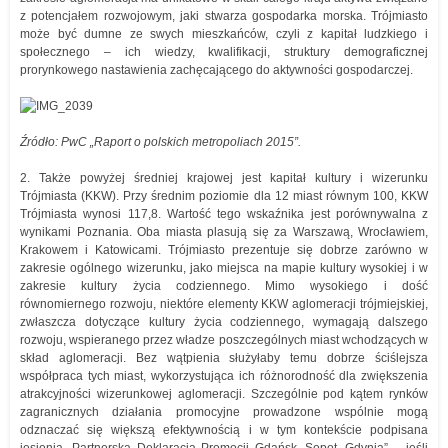
z potencjałem rozwojowym, jaki stwarza gospodarka morska. Trójmiasto
może być dumne ze swych mieszkańców, czyli z kapitał ludzkiego i
społecznego – ich wiedzy, kwalifikacji, struktury demograficznej
prorynkowego nastawienia zachęcającego do aktywności gospodarczej.
Źródło: PwC „Raport o polskich metropoliach 2015”.
2. Także powyżej średniej krajowej jest kapitał kultury i wizerunku
Trójmiasta (KKW). Przy średnim poziomie dla 12 miast równym 100, KKW
Trójmiasta wynosi 117,8. Wartość tego wskaźnika jest porównywalna z
wynikami Poznania. Oba miasta plasują się za Warszawą, Wrocławiem,
Krakowem i Katowicami. Trójmiasto prezentuje się dobrze zarówno w
zakresie ogólnego wizerunku, jako miejsca na mapie kultury wysokiej i w
zakresie kultury życia codziennego. Mimo wysokiego i dość
równomiernego rozwoju, niektóre elementy KKW aglomeracji trójmiejskiej,
zwłaszcza dotyczące kultury życia codziennego, wymagają dalszego
rozwoju, wspieranego przez władze poszczególnych miast wchodzących w
skład aglomeracji. Bez wątpienia służyłaby temu dobrze ściślejsza
współpraca tych miast, wykorzystująca ich różnorodność dla zwiększenia
atrakcyjności wizerunkowej aglomeracji. Szczególnie pod kątem rynków
zagranicznych działania promocyjne prowadzone wspólnie mogą
odznaczać się większą efektywnością i w tym kontekście podpisana