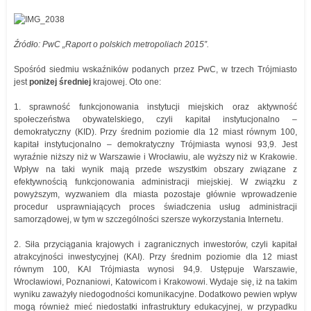
Źródło: PwC „Raport o polskich metropoliach 2015”.
Spośród siedmiu wskaźników podanych przez PwC, w trzech Trójmiasto
jest
poniżej średniej
krajowej. Oto one:
1. sprawność funkcjonowania instytucji miejskich oraz aktywność
społeczeństwa obywatelskiego, czyli kapitał instytucjonalno –
demokratyczny (KID). Przy średnim poziomie dla 12 miast równym 100,
kapitał instytucjonalno – demokratyczny Trójmiasta wynosi 93,9. Jest
wyraźnie niższy niż w Warszawie i Wrocławiu, ale wyższy niż w Krakowie.
Wpływ na taki wynik mają przede wszystkim obszary związane z
efektywnością funkcjonowania administracji miejskiej. W związku z
powyższym, wyzwaniem dla miasta pozostaje głównie wprowadzenie
procedur usprawniających proces świadczenia usług administracji
samorządowej, w tym w szczególności szersze wykorzystania Internetu.
2. Siła przyciągania krajowych i zagranicznych inwestorów, czyli kapitał
atrakcyjności inwestycyjnej (KAI). Przy średnim poziomie dla 12 miast
równym 100, KAI Trójmiasta wynosi 94,9. Ustępuje Warszawie,
Wrocławiowi, Poznaniowi, Katowicom i Krakowowi. Wydaje się, iż na takim
wyniku zaważyły niedogodności komunikacyjne. Dodatkowo pewien wpływ
mogą również mieć niedostatki infrastruktury edukacyjnej, w przypadku