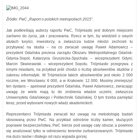
Źródło: PwC „Raport o polskich metropoliach 2015”.
Jak podkreślają autorzy raportu PwC, Trójmiasto jest dobrym miejscem
zarówno do życia, jak i pracowania. Rzecz w tym, by wiedzieli o owych
atutach turyści, inwestorzy, a zwłaszcza ludzie młodzi zechcieli tu
przybywać na studia – na co zwracali uwagę Paweł Adamowicz –
prezydent Gdańska prezesa zarządu Obszaru Metropolitalnego Gdańsk-
Gdynia-Sopot; Katarzyna Gruszecka-Spychała – wiceprezydent Gdyni;
Marcin Skwierawski – wiceprezydent Sopotu. Trójmiasto przegrywa z
innymi miastami, na przykład jeśli chodzi o liczbę absolwentów studiów z
zakresu informatyki. W Trójmieście takich absolwentów jest około 2 000
rocznie, we Wrocławiu: 6 000, a w Krakowie: 12 000. Musimy zmniejszyć
ten dystans – apelował prezydent Gdańska, Paweł Adamowicz, zwracając
uwagę że wiele mają tu do zrobienia władze uczelni, zwłaszcza
Uniwersytetu Gdańskiego i Politechniki Gdańskiej. O tym trzeba pamiętać
teraz, przed wyborami nowych władz akademickich.
Reprezentanci Trójmiasta zwracali też uwagę na metodologię badań
stosowaną przez PwC. Na przykład odnośnie liczby kamer, służących
poprawie bezpieczeństwa, PwC bierze pod uwagę cały obszar, a powinno
się analizować tylko w odniesieniu terenów zurbanizowanych. Trójmiasto
ma dużo lasów i dlatego od razu wypada gorzej.