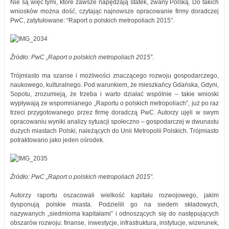
Nie są więc tymi, które zawsze napędzają statek, zwany Polską. Do takich
wniosków można dość, czytając najnowsze opracowanie firmy doradczej
PwC, zatytułowane: “Raport o polskich metropoliach 2015”.
Źródło: PwC „Raport o polskich metropoliach 2015”.
Trójmiasto ma szanse i możliwości znaczącego rozwoju gospodarczego,
naukowego, kulturalnego. Pod warunkiem, że mieszkańcy Gdańska, Gdyni,
Sopotu, zrozumieją, że trzeba i warto działać wspólnie – takie wnioski
wypływają ze wspomnianego „Raportu o polskich metropoliach”, już po raz
trzeci przygotowanego przez firmę doradczą PwC. Autorzy ujęli w swym
opracowaniu wyniki analizy sytuacji społeczno – gospodarczej w dwunastu
dużych miastach Polski, należących do Unii Metropolii Polskich. Trójmiasto
potraktowano jako jeden ośrodek.
Źródło: PwC „Raport o polskich metropoliach 2015”.
Autorzy raportu oszacowali wielkość kapitału rozwojowego, jakim
dysponują polskie miasta. Podzielili go na siedem składowych,
nazywanych „siedmioma kapitałami” i odnoszących się do następujących
obszarów rozwoju: finanse, inwestycje, infrastruktura, instytucje, wizerunek,