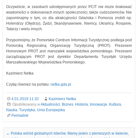
Oczywiście, w zasobach udostępnianych przez PCIT nie może brakować
wiadomości o dokonaniach innych społeczności, także cudzoziemców. Nie
zapominajmy o tym, co dla atrakcyjności Gdańska i Pomorza zrobili np.
Holendrzy (Olędrzy), Żydzi, Skandynawowie, Niemcy, Ukraińcy, Rosjanie,
Tatarzy i wielu innych.
Przypomnijmy, że Pomorskie Centrum Informacji Turystycznej podlega pod
Pomorską Regionalną Organizację Turystyczną (PROT). Prezesem
Honorowym PROT jest marszałek województwa pomorskiego. Prezesem
zarządzającym PROT jest dyrektor Departamentu Turystyki Urzędu
Marszałkowskiego Województwa Pomorskiego.
Kazimierz Netka
Czytaj również na portalu:
netka.gda.pl
4.01.2019 11:32
Kazimierz Netka
Opublikowany w
Aktualności
,
Biznes
,
Historia
,
Innowacje
,
Kultura
,
Nauka
,
Turystyka
,
Unia Europejska
Permalink
Nawigacja we wpisach
←
Polska wśród globalnych liderów. Mamy jeden z pierwszych w świecie,