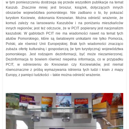
w tym pomieszczeniu dostrzega się przede wszystkim publikacje na temat
Kaszub. Znacznie mniej jest broszur, książek, dotyczących innych
obszarów województwa pomorskiego. Nie zadbano o to, by pokazać
turystom Kociewie, dokonania Kresowian. Można odnieść wrażenie, że
komuś zależy na lansowaniu Kaszubów i na poniżaniu mieszkańców
innych regionów; jest też odczucie, że w PCIT popierany jest nacjonalizm
kaszubski. W gablotach PCIT nie ma wiadomości nawet na temat tych
atutów Pomorskiego, które są światowymi unikatami nie tylko Pomorza,
Polski, ale również Unii Europejskiej. Brak tych wiadomości znacząco
zubaża ofertę kulturalną i gospodarczą (w tym turystyczną) województwa
pomorskiego. Jest rodzajem dezinformacji, być może niezamierzonej.
Dezinformacja to bowiem również niepełna informacja, co w przypadku
PCIT, w odniesieniu do Kresowian czy Kociewiaków, jest niemal
równoznaczne z próbą wymazywania istnienia tych ludzi i krain z mapy
Europy, z pamięci ludzkości – takie można odnieść wrażenie.