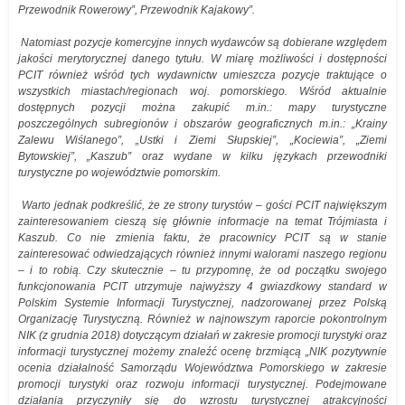
Przewodnik Rowerowy”, Przewodnik Kajakowy”.
Natomiast pozycje komercyjne innych wydawców są dobierane względem
jakości merytorycznej danego tytułu. W miarę możliwości i dostępności
PCIT również wśród tych wydawnictw umieszcza pozycje traktujące o
wszystkich miastach/regionach woj. pomorskiego. Wśród aktualnie
dostępnych pozycji można zakupić m.in.: mapy turystyczne
poszczególnych subregionów i obszarów geograficznych m.in.: „Krainy
Zalewu Wiślanego”, „Ustki i Ziemi Słupskiej”, „Kociewia”, „Ziemi
Bytowskiej”, „Kaszub” oraz wydane w kilku językach przewodniki
turystyczne po województwie pomorskim.
Warto jednak podkreślić, że ze strony turystów – gości PCIT największym
zainteresowaniem cieszą się głównie informacje na temat Trójmiasta i
Kaszub. Co nie zmienia faktu, że pracownicy PCIT są w stanie
zainteresować odwiedzających również innymi walorami naszego regionu
– i to robią. Czy skutecznie – tu przypomnę, że od początku swojego
funkcjonowania PCIT utrzymuje najwyższy 4 gwiazdkowy standard w
Polskim Systemie Informacji Turystycznej, nadzorowanej przez Polską
Organizację Turystyczną. Również w najnowszym raporcie pokontrolnym
NIK (z grudnia 2018) dotyczącym działań w zakresie promocji turystyki oraz
informacji turystycznej możemy znaleźć ocenę brzmiącą „NIK pozytywnie
ocenia działalność Samorządu Województwa Pomorskiego w zakresie
promocji turystyki oraz rozwoju informacji turystycznej. Podejmowane
działania przyczyniły się do wzrostu turystycznej atrakcyjności