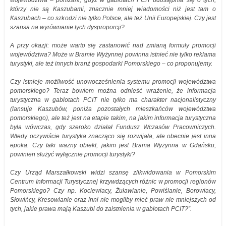
województwa – poniżani, gdyż w gablotach PCIT udostępnia się o tych,
którzy nie są Kaszubami, znacznie mniej wiadomości niż jest tam o
Kaszubach – co szkodzi nie tylko Polsce, ale też Unii Europejskiej. Czy jest
szansa na wyrównanie tych dysproporcji?
A przy okazji: może warto się zastanowić nad zmianą formuły promocji
województwa? Może w Bramie Wyżynnej powinna istnieć nie tylko reklama
turystyki, ale też innych branż gospodarki Pomorskiego – co proponujemy.
Czy istnieje możliwość unowocześnienia systemu promocji województwa
pomorskiego? Teraz bowiem można odnieść wrażenie, że informacja
turystyczna w gablotach PCIT nie tylko ma charakter nacjonalistyczny
(lansuje Kaszubów, poniża pozostałych mieszkańców województwa
pomorskiego), ale też jest na etapie takim, na jakim informacja turystyczna
była wówczas, gdy szeroko działał Fundusz Wczasów Pracowniczych.
Wtedy oczywiście turystyka znacząco się rozwijała, ale obecnie jest inna
epoka. Czy taki ważny obiekt, jakim jest Brama Wyżynna w Gdańsku,
powinien służyć wyłącznie promocji turystyki?
Czy Urząd Marszałkowski widzi szansę zlikwidowania w Pomorskim
Centrum Informacji Turystycznej krzywdzących różnic w promocji regionów
Pomorskiego? Czy np. Kociewiacy, Żuławianie, Powiślanie, Borowiacy,
Słowińcy, Kresowianie oraz inni nie mogliby mieć praw nie mniejszych od
tych, jakie prawa mają Kaszubi do zaistnienia w gablotach PCIT?”.