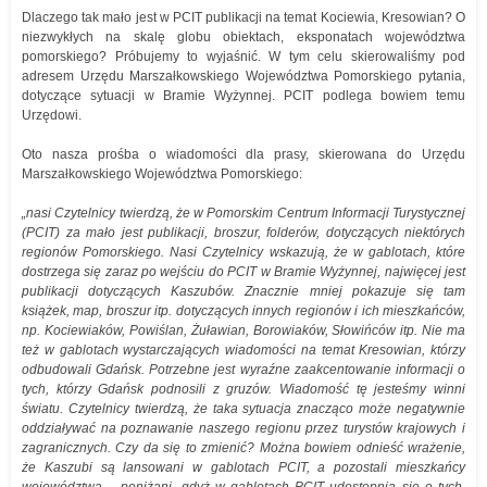
Dlaczego tak mało jest w PCIT publikacji na temat Kociewia, Kresowian? O
niezwykłych na skalę globu obiektach, eksponatach województwa
pomorskiego? Próbujemy to wyjaśnić. W tym celu skierowaliśmy pod
adresem Urzędu Marszałkowskiego Województwa Pomorskiego pytania,
dotyczące sytuacji w Bramie Wyżynnej. PCIT podlega bowiem temu
Urzędowi.
Oto nasza prośba o wiadomości dla prasy, skierowana do Urzędu
Marszałkowskiego Województwa Pomorskiego:
„nasi Czytelnicy twierdzą, że w Pomorskim Centrum Informacji Turystycznej
(PCIT) za mało jest publikacji, broszur, folderów, dotyczących niektórych
regionów Pomorskiego. Nasi Czytelnicy wskazują, że w gablotach, które
dostrzega się zaraz po wejściu do PCIT w Bramie Wyżynnej, najwięcej jest
publikacji dotyczących Kaszubów. Znacznie mniej pokazuje się tam
książek, map, broszur itp. dotyczących innych regionów i ich mieszkańców,
np. Kociewiaków, Powiślan, Żuławian, Borowiaków, Słowińców itp. Nie ma
też w gablotach wystarczających wiadomości na temat Kresowian, którzy
odbudowali Gdańsk. Potrzebne jest wyraźne zaakcentowanie informacji o
tych, którzy Gdańsk podnosili z gruzów. Wiadomość tę jesteśmy winni
światu. Czytelnicy twierdzą, że taka sytuacja znacząco może negatywnie
oddziaływać na poznawanie naszego regionu przez turystów krajowych i
zagranicznych. Czy da się to zmienić? Można bowiem odnieść wrażenie,
że Kaszubi są lansowani w gablotach PCIT, a pozostali mieszkańcy