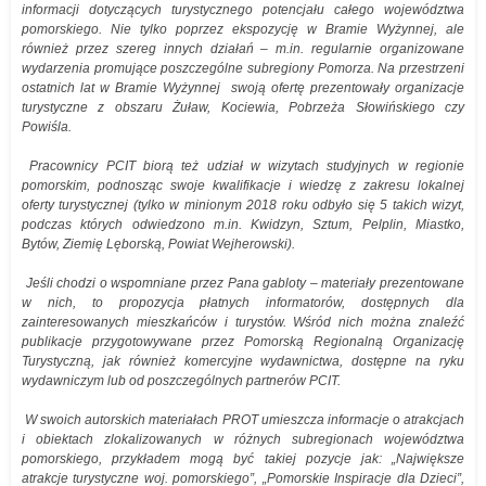
informacji dotyczących turystycznego potencjału całego województwa
pomorskiego. Nie tylko poprzez ekspozycję w Bramie Wyżynnej, ale
również przez szereg innych działań – m.in. regularnie organizowane
wydarzenia promujące poszczególne subregiony Pomorza. Na przestrzeni
ostatnich lat w Bramie Wyżynnej swoją ofertę prezentowały organizacje
turystyczne z obszaru Żuław, Kociewia, Pobrzeża Słowińskiego czy
Powiśla.
Pracownicy PCIT biorą też udział w wizytach studyjnych w regionie
pomorskim, podnosząc swoje kwalifikacje i wiedzę z zakresu lokalnej
oferty turystycznej (tylko w minionym 2018 roku odbyło się 5 takich wizyt,
podczas których odwiedzono m.in. Kwidzyn, Sztum, Pelplin, Miastko,
Bytów, Ziemię Lęborską, Powiat Wejherowski).
Jeśli chodzi o wspomniane przez Pana gabloty – materiały prezentowane
w nich, to propozycja płatnych informatorów, dostępnych dla
zainteresowanych mieszkańców i turystów. Wśród nich można znaleźć
publikacje przygotowywane przez Pomorską Regionalną Organizację
Turystyczną, jak również komercyjne wydawnictwa, dostępne na ryku
wydawniczym lub od poszczególnych partnerów PCIT.
W swoich autorskich materiałach PROT umieszcza informacje o atrakcjach
i obiektach zlokalizowanych w różnych subregionach województwa
pomorskiego, przykładem mogą być takiej pozycje jak: „Największe
atrakcje turystyczne woj. pomorskiego”, „Pomorskie Inspiracje dla Dzieci”,