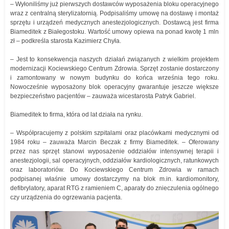
– Wyłoniliśmy już pierwszych dostawców wyposażenia bloku operacyjnego
wraz z centralną sterylizatornią. Podpisaliśmy umowę na dostawę i montaż
sprzętu i urządzeń medycznych anestezjologicznych. Dostawcą jest firma
Biameditek z Białegostoku. Wartość umowy opiewa na ponad kwotę 1 mln
zł – podkreśla starosta Kazimierz Chyła.
– Jest to konsekwencja naszych działań związanych z wielkim projektem
modernizacji Kociewskiego Centrum Zdrowia. Sprzęt zostanie dostarczony
i zamontowany w nowym budynku do końca września tego roku.
Nowocześnie wyposażony blok operacyjny gwarantuje jeszcze większe
bezpieczeństwo pacjentów – zauważa wicestarosta Patryk Gabriel.
Biameditek to firma, która od lat działa na rynku.
– Współpracujemy z polskim szpitalami oraz placówkami medycznymi od
1984 roku – zauważa Marcin Beczak z firmy Biameditek. – Oferowany
przez nas sprzęt stanowi wyposażenie oddziałów intensywnej terapii i
anestezjologii, sal operacyjnych, oddziałów kardiologicznych, ratunkowych
oraz laboratoriów. Do Kociewskiego Centrum Zdrowia w ramach
podpisanej właśnie umowy dostarczymy na blok m.in. kardiomonitory,
defibrylatory, aparat RTG z ramieniem C, aparaty do znieczulenia ogólnego
czy urządzenia do ogrzewania pacjenta.