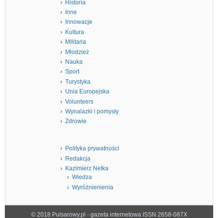
Historia
Inne
Innowacje
Kultura
MIlitaria
Młodzież
Nauka
Sport
Turystyka
Unia Europejska
Volunteers
Wynalazki i pomysły
Zdrowie
Polityka prywatności
Redakcja
Kazimierz Netka
Wiedza
Wyróżnienienia
© 2018 Pulsarowy.pl - gazeta internetowa ISSN 2658-087X