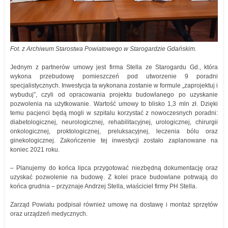
Fot. z Archiwum Starostwa Powiatowego w Starogardzie Gdańskim.
Jednym z partnerów umowy jest firma Stella ze Starogardu Gd., która
wykona przebudowę pomieszczeń pod utworzenie 9 poradni
specjalistycznych. Inwestycja ta wykonana zostanie w formule „zaprojektuj i
wybuduj”, czyli od opracowania projektu budowlanego po uzyskanie
pozwolenia na użytkowanie. Wartość umowy to blisko 1,3 mln zł. Dzięki
temu pacjenci będą mogli w szpitalu korzystać z nowoczesnych poradni:
diabetologicznej, neurologicznej, rehabilitacyjnej, urologicznej, chirurgii
onkologicznej, proktologicznej, preluksacyjnej, leczenia bólu oraz
ginekologicznej. Zakończenie tej inwestycji zostało zaplanowane na
koniec 2021 roku.
– Planujemy do końca lipca przygotować niezbędną dokumentację oraz
uzyskać pozwolenie na budowę. Z kolei prace budowlane potrwają do
końca grudnia – przyznaje Andrzej Stella, właściciel firmy PH Stella.
Zarząd Powiatu podpisał również umowę na dostawę i montaż sprzętów
oraz urządzeń medycznych.