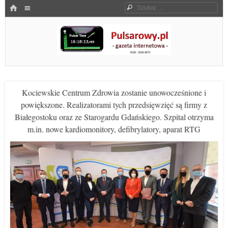
Menu
HOME
Szukaj
SKOCZ DO TREŚCI
Pulsarowy.pl
Kociewskie Centrum Zdrowia zostanie unowocześnione i
powiększone. Realizatorami tych przedsięwzięć są firmy z
Białegostoku oraz ze Starogardu Gdańskiego. Szpital otrzyma
m.in. nowe kardiomonitory, defibrylatory, aparat RTG