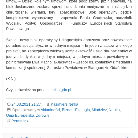
umów. – Dzięki kolejnym umowom, które podpiszemy już niebawem, na
blok dostarczone zostaną sprzęt i urządzenia medyczne m.in. narzędzia
chirurgiczne, wiertarki, tory laparoskopowe. Blok operacyjny będzie
kompleksowo wyposażony – zapewnia Beata Gradowska, naczelnik
Wydziału Polityki Gospodarczej i Funduszy Europejskich Starostwa
Powiatowego.
Szpital, nowy blok operacyjny i diagnostyka obrazowa oraz nowoczesne
poradnie specjalistyczne w jednym miejscu – to jeden z atutów wielkiego
projektu, bo zabezpiecza większą kompleksowość usług dla pacjentów w
jednym budynku, w jednym miejscu, w jednym mieście powiatowym –
poinformowała Ewa Macholla-Jacewicz – Zespół ds. kontaktów z mediami i
komunikacji społecznej, Starostwo Powiatowe w Starogardzie Gdańskim.
(K.N.)
Czytaj również na portalu:
netka.gda.pl
24.03.2021 21:27
Kazimierz Netka
Opublikowany w
Aktualności
,
Biznes
,
Ekologia
,
Młodzież
,
Nauka
,
Unia Europejska
,
Zdrowie
Permalink