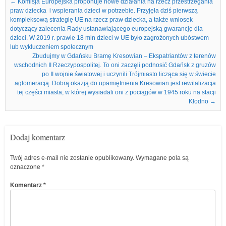
Nawigacja we wpisach
←
Komisja Europejska proponuje nowe działania na rzecz przestrzegania
praw dziecka i wspierania dzieci w potrzebie. Przyjęła dziś pierwszą
kompleksową strategię UE na rzecz praw dziecka, a także wniosek
dotyczący zalecenia Rady ustanawiającego europejską gwarancję dla
dzieci. W 2019 r. prawie 18 mln dzieci w UE było zagrożonych ubóstwem
lub wykluczeniem społecznym
Zbudujmy w Gdańsku Bramę Kresowian – Ekspatriantów z terenów
wschodnich II Rzeczypospolitej. To oni zaczęli podnosić Gdańsk z gruzów
po II wojnie światowej i uczynili Trójmiasto licząca się w świecie
aglomeracją. Dobrą okazją do upamiętnienia Kresowian jest rewitalizacja
tej części miasta, w której wysiadali oni z pociągów w 1945 roku na stacji
Kłodno
→
Dodaj komentarz
Twój adres e-mail nie zostanie opublikowany.
Wymagane pola są
oznaczone
*
Komentarz
*