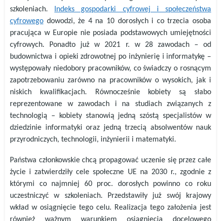
szkoleniach.
Indeks gospodarki cyfrowej i społeczeństwa
cyfrowego
dowodzi, że 4 na 10 dorosłych i co trzecia osoba
pracująca w Europie nie posiada podstawowych umiejętności
cyfrowych. Ponadto już w 2021 r. w 28 zawodach – od
budownictwa i opieki zdrowotnej po inżynierię i informatykę –
występowały niedobory pracowników, co świadczy o rosnącym
zapotrzebowaniu zarówno na pracowników o wysokich, jak i
niskich kwalifikacjach. Równocześnie kobiety są słabo
reprezentowane w zawodach i na studiach związanych z
technologią – kobiety stanowią jedną szóstą specjalistów w
dziedzinie informatyki oraz jedną trzecią absolwentów nauk
przyrodniczych, technologii, inżynierii i matematyki.
Państwa członkowskie chcą propagować uczenie się przez całe
życie i zatwierdziły cele społeczne UE na 2030 r., zgodnie z
którymi co najmniej 60 proc. dorosłych powinno co roku
uczestniczyć w szkoleniach. Przedstawiły już swój krajowy
wkład w osiągnięcie tego celu. Realizacja tego założenia jest
również ważnym warunkiem osiągnięcia docelowego