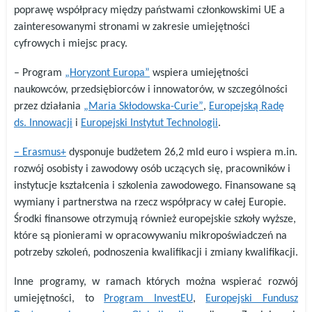
poprawę współpracy między państwami członkowskimi UE a
zainteresowanymi stronami w zakresie umiejętności
cyfrowych i miejsc pracy.
– Program
„Horyzont Europa”
wspiera umiejętności
naukowców, przedsiębiorców i innowatorów, w szczególności
przez działania
„Maria Skłodowska-Curie”
,
Europejską Radę
ds. Innowacji
i
Europejski Instytut Technologii
.
–
Erasmus+
dysponuje budżetem 26,2 mld euro i wspiera m.in.
rozwój osobisty i zawodowy osób uczących się, pracowników i
instytucje kształcenia i szkolenia zawodowego. Finansowane są
wymiany i partnerstwa na rzecz współpracy w całej Europie.
Środki finansowe otrzymują również europejskie szkoły wyższe,
które są pionierami w opracowywaniu mikropoświadczeń na
potrzeby szkoleń, podnoszenia kwalifikacji i zmiany kwalifikacji.
Inne programy, w ramach których można wspierać rozwój
umiejętności, to
Program InvestEU
,
Europejski Fundusz