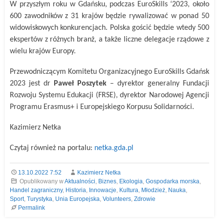
W przyszłym roku w Gdańsku, podczas EuroSkills ‘2023, około
600 zawodników z 31 krajów będzie rywalizować w ponad 50
widowiskowych konkurencjach. Polska gościć będzie wtedy 500
ekspertów z różnych branż, a także liczne delegacje rządowe z
wielu krajów Europy.
Przewodniczącym Komitetu Organizacyjnego EuroSkills Gdańsk
2023 jest dr
Paweł Poszytek
– dyrektor generalny Fundacji
Rozwoju Systemu Edukacji (FRSE), dyrektor Narodowej Agencji
Programu Erasmus+ i Europejskiego Korpusu Solidarności.
Kazimierz Netka
Czytaj również na portalu:
netka.gda.pl
13.10.2022 7:52
Kazimierz Netka
Opublikowany w
Aktualności
,
Biznes
,
Ekologia
,
Gospodarka morska
,
Handel zagraniczny
,
Historia
,
Innowacje
,
Kultura
,
Młodzież
,
Nauka
,
Sport
,
Turystyka
,
Unia Europejska
,
Volunteers
,
Zdrowie
Permalink