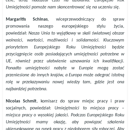
cele, teraz nadszedł czas na działania. Europejski Rok
Umiejętności pomoże nam skoncentrować się na uczeniu się.
Margaritis
Schinas
, wiceprzewodniczący do spraw
promowania naszego europejskiego stylu życia,
powiedział:
Nasza Unia to wyjątkowy w skali światowej obszar
wolności, wartości, możliwości i solidarności. Kluczowym
priorytetem Europejskiego Roku Umiejętności będzie
przyciągnięcie osób posiadających umiejętności potrzebne w
UE, również przez ułatwienie uznawania ich kwalifikacji.
Ponadto umiejętności nabyte w Europie mogą zostać
przeniesione do innych krajów, a Europa może odegrać istotną
rolę w przekazywaniu nowej wiedzy tam, gdzie jest ona
najbardziej potrzebna.
Nicolas
Schmit
, komisarz do spraw miejsc pracy i praw
socjalnych, powiedział:
Umiejętności to miejsca pracy –
miejsca pracy o wysokiej jakości.
Podczas Europejskiego Roku
Umiejętności mamy okazję, aby powiązać szkolenia
ukierunkowane na rynek pracy z niedoborem siły roboczej. Aby