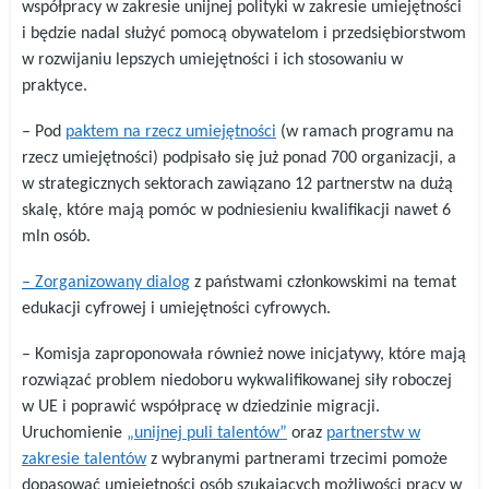
współpracy w zakresie unijnej polityki w zakresie umiejętności
i będzie nadal służyć pomocą obywatelom i przedsiębiorstwom
w rozwijaniu lepszych umiejętności i ich stosowaniu w
praktyce.
– Pod
paktem na rzecz umiejętności
(w ramach programu na
rzecz umiejętności) podpisało się już ponad 700 organizacji, a
w strategicznych sektorach zawiązano 12 partnerstw na dużą
skalę, które mają pomóc w podniesieniu kwalifikacji nawet 6
mln osób.
–
Zorganizowany dialog
z państwami członkowskimi na temat
edukacji cyfrowej i umiejętności cyfrowych.
– Komisja zaproponowała również nowe inicjatywy, które mają
rozwiązać problem niedoboru wykwalifikowanej siły roboczej
w UE i poprawić współpracę w dziedzinie migracji.
Uruchomienie
„unijnej puli talentów”
oraz
partnerstw w
zakresie talentów
z wybranymi partnerami trzecimi pomoże
dopasować umiejętności osób szukających możliwości pracy w