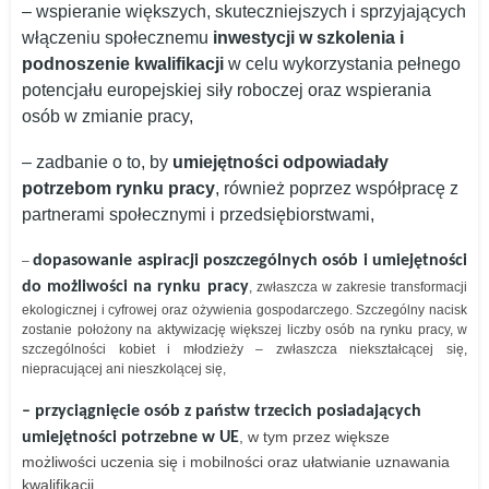
– wspieranie większych, skuteczniejszych i sprzyjających
włączeniu społecznemu
inwestycji w szkolenia i
podnoszenie kwalifikacji
w celu wykorzystania pełnego
potencjału europejskiej siły roboczej oraz wspierania
osób w zmianie pracy,
– zadbanie o to, by
umiejętności odpowiadały
potrzebom rynku pracy
, również poprzez współpracę z
partnerami społecznymi i przedsiębiorstwami,
dopasowanie aspiracji poszczególnych osób i umiejętności
–
do możliwości na rynku pracy
, zwłaszcza w zakresie transformacji
ekologicznej i cyfrowej oraz ożywienia gospodarczego. Szczególny nacisk
zostanie położony na aktywizację większej liczby osób na rynku pracy, w
szczególności kobiet i młodzieży – zwłaszcza niekształcącej się,
niepracującej ani nieszkolącej się,
– przyciągnięcie osób z państw trzecich posiadających
, w tym przez większe
umiejętności potrzebne w UE
możliwości uczenia się i mobilności oraz ułatwianie uznawania
kwalifikacji.