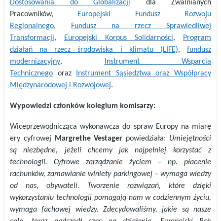
Dostosowania do Globalizacji
dla Zwalnianych
Pracowników,
Europejski Fundusz Rozwoju
Regionalnego
,
Fundusz na rzecz Sprawiedliwej
Transformacji
,
Europejski Korpus Solidarności
,
Program
działań na rzecz środowiska i klimatu (LIFE)
,
fundusz
modernizacyjny
,
Instrument Wsparcia
Technicznego
oraz
Instrument Sąsiedztwa oraz Współpracy
Międzynarodowej i Rozwojowej
.
Wypowiedzi członków kolegium komisarzy:
Wiceprzewodnicząca wykonawcza do spraw Europy na miarę
ery cyfrowej
Margrethe
Vestager
powiedziała:
Umiejętności
są niezbędne, jeżeli chcemy jak najpełniej korzystać z
technologii. Cyfrowe zarządzanie życiem – np. płacenie
rachunków, zamawianie winiety parkingowej – wymaga wiedzy
od nas, obywateli. Tworzenie rozwiązań, które dzięki
wykorzystaniu technologii pomagają nam w codziennym życiu,
wymaga fachowej wiedzy. Zdecydowaliśmy, jakie są nasze