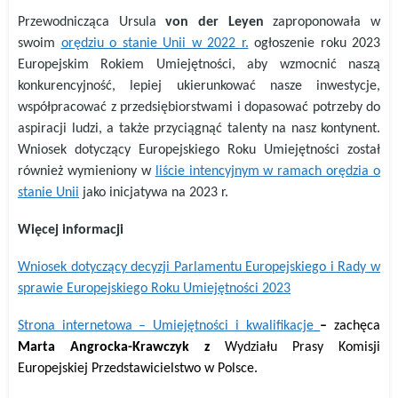
Przewodnicząca Ursula
von der Leyen
zaproponowała w
swoim
orędziu o stanie Unii w 2022 r.
ogłoszenie roku 2023
Europejskim Rokiem Umiejętności, aby wzmocnić naszą
konkurencyjność, lepiej ukierunkować nasze inwestycje,
współpracować z przedsiębiorstwami i dopasować potrzeby do
aspiracji ludzi, a także przyciągnąć talenty na nasz kontynent.
Wniosek dotyczący Europejskiego Roku Umiejętności został
również wymieniony w
liście intencyjnym w ramach orędzia o
stanie Unii
jako inicjatywa na 2023 r.
Więcej informacji
Wniosek dotyczący decyzji Parlamentu Europejskiego i Rady w
sprawie Europejskiego Roku Umiejętności 2023
Strona internetowa – Umiejętności i kwalifikacje
–
zachęca
Marta Angrocka-Krawczyk
z
Wydział
u P
rasy Komisj
i
Europejsk
iej
Przedstawicielstwo w Polsce.