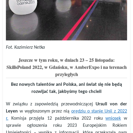
Fot. Kazimierz Netka
Jeszcze w tym roku, w dniach 23 – 25 listopada:
SkillsPoland 2022, w Gdańsku, w AmberExpo i na terenach
przyległych
Bez nowych talentów ani Polska, ani świat się nie będą
rozwijać tak, jakbyśmy tego chcieli
W związku z zapowiedzią przewodniczącej
Ursuli
von der
Leyen
w wygłoszonym przez nią
orędziu o stanie Unii z 2022
r.
Komisja przyjęła
12 października 2022 roku
wniosek
w
sprawie ogłoszenia roku 2023 Europejskim Rokiem
Umiejętności –
wynika z informacji, które przekazała nam