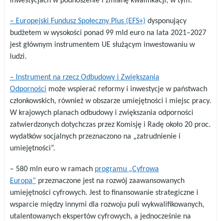
inwestycjach w podnoszenie i zmianę kwalifikacji, w tym:
–
Europejski Fundusz Społeczny Plus (EFS+)
dysponujący
budżetem w wysokości ponad 99 mld euro na lata 2021–2027
jest głównym instrumentem UE służącym inwestowaniu w
ludzi.
–
Instrument na rzecz Odbudowy i Zwiększania
Odporności
może wspierać reformy i inwestycje w państwach
członkowskich, również w obszarze umiejętności i miejsc pracy.
W krajowych planach odbudowy i zwiększania odporności
zatwierdzonych dotychczas przez Komisję i Radę około 20 proc.
wydatków socjalnych przeznaczono na „zatrudnienie i
umiejętności”.
– 580 mln euro w ramach
programu „Cyfrowa
Europa”
przeznaczone jest na rozwój zaawansowanych
umiejętności cyfrowych. Jest to finansowanie strategiczne i
wsparcie między innymi dla rozwoju puli wykwalifikowanych,
utalentowanych ekspertów cyfrowych, a jednocześnie na