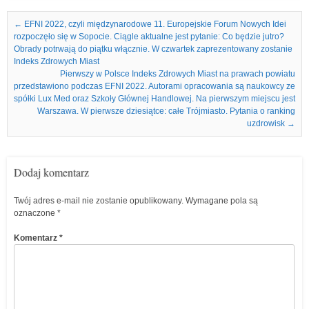
Nawigacja we wpisach
←
EFNI 2022, czyli międzynarodowe 11. Europejskie Forum Nowych Idei
rozpoczęło się w Sopocie. Ciągle aktualne jest pytanie: Co będzie jutro?
Obrady potrwają do piątku włącznie. W czwartek zaprezentowany zostanie
Indeks Zdrowych Miast
Pierwszy w Polsce Indeks Zdrowych Miast na prawach powiatu
przedstawiono podczas EFNI 2022. Autorami opracowania są naukowcy ze
spółki Lux Med oraz Szkoły Głównej Handlowej. Na pierwszym miejscu jest
Warszawa. W pierwsze dziesiątce: całe Trójmiasto. Pytania o ranking
uzdrowisk
→
Dodaj komentarz
Twój adres e-mail nie zostanie opublikowany.
Wymagane pola są
oznaczone
*
Komentarz
*