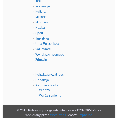
Inne
Innowacje
Kultura
MIlitaria
Młodzież
Nauka
Sport
Turystyka
Unia Europejska
Volunteers
Wynalazki i pomysły
Zdrowie
Polityka prywatności
Redakcja
Kazimierz Netka
Wiedza
Wyróżnienienia
© 2018 Pulsarowy.pl - gazeta internetowa ISSN 2658-087X
Wspierany przez
WordPress
. Motyw
Emphaino
.