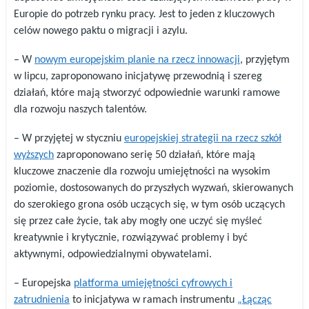
Europie do potrzeb rynku pracy. Jest to jeden z kluczowych
celów nowego paktu o migracji i azylu.
– W
nowym europejskim planie na rzecz innowacji
, przyjętym
w lipcu, zaproponowano inicjatywę przewodnią i szereg
działań, które mają stworzyć odpowiednie warunki ramowe
dla rozwoju naszych talentów.
– W przyjętej w styczniu
europejskiej strategii na rzecz szkół
wyższych
zaproponowano serię 50 działań, które mają
kluczowe znaczenie dla rozwoju umiejętności na wysokim
poziomie, dostosowanych do przyszłych wyzwań, skierowanych
do szerokiego grona osób uczących się, w tym osób uczących
się przez całe życie, tak aby mogły one uczyć się myśleć
kreatywnie i krytycznie, rozwiązywać problemy i być
aktywnymi, odpowiedzialnymi obywatelami.
– Europejska
platforma umiejętności cyfrowych i
zatrudnienia
to inicjatywa w ramach instrumentu
„Łącząc