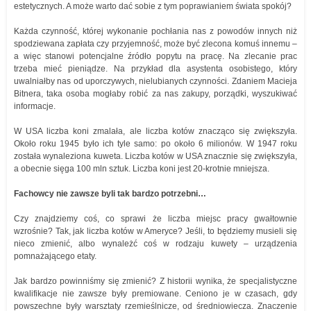
estetycznych. A może warto dać sobie z tym poprawianiem świata spokój?
Każda czynność, której wykonanie pochłania nas z powodów innych niż
spodziewana zapłata czy przyjemność, może być zlecona komuś innemu –
a więc stanowi potencjalne źródło popytu na pracę. Na zlecanie prac
trzeba mieć pieniądze. Na przykład dla asystenta osobistego, który
uwalniałby nas od uporczywych, nielubianych czynności. Zdaniem Macieja
Bitnera, taka osoba mogłaby robić za nas zakupy, porządki, wyszukiwać
informacje.
W USA liczba koni zmalała, ale liczba kotów znacząco się zwiększyła.
Około roku 1945 było ich tyle samo: po około 6 milionów. W 1947 roku
została wynaleziona kuweta. Liczba kotów w USA znacznie się zwiększyła,
a obecnie sięga 100 mln sztuk. Liczba koni jest 20-krotnie mniejsza.
Fachowcy nie zawsze byli tak bardzo potrzebni…
Czy znajdziemy coś, co sprawi że liczba miejsc pracy gwałtownie
wzrośnie? Tak, jak liczba kotów w Ameryce? Jeśli, to będziemy musieli się
nieco zmienić, albo wynależć coś w rodzaju kuwety – urządzenia
pomnażającego etaty.
Jak bardzo powinniśmy się zmienić? Z historii wynika, że specjalistyczne
kwalifikacje nie zawsze były premiowane. Ceniono je w czasach, gdy
powszechne były warsztaty rzemieślnicze, od średniowiecza. Znaczenie