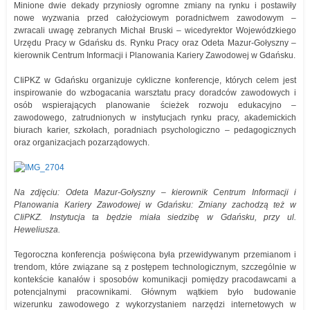
Minione dwie dekady przyniosły ogromne zmiany na rynku i postawiły
nowe wyzwania przed całożyciowym poradnictwem zawodowym –
zwracali uwagę zebranych Michał Bruski – wicedyrektor Wojewódzkiego
Urzędu Pracy w Gdańsku ds. Rynku Pracy oraz Odeta Mazur-Gołyszny –
kierownik Centrum Informacji i Planowania Kariery Zawodowej w Gdańsku.
CIiPKZ w Gdańsku organizuje cykliczne konferencje, których celem jest
inspirowanie do wzbogacania warsztatu pracy doradców zawodowych i
osób wspierających planowanie ścieżek rozwoju edukacyjno –
zawodowego, zatrudnionych w instytucjach rynku pracy, akademickich
biurach karier, szkołach, poradniach psychologiczno – pedagogicznych
oraz organizacjach pozarządowych.
Na zdjęciu: Odeta Mazur-Gołyszny – kierownik Centrum Informacji i
Planowania Kariery Zawodowej w Gdańsku: Zmiany zachodzą też w
CIiPKZ. Instytucja ta będzie miała siedzibę w Gdańsku, przy ul.
Heweliusza.
Tegoroczna konferencja poświęcona była przewidywanym przemianom i
trendom, które związane są z postępem technologicznym, szczególnie w
kontekście kanałów i sposobów komunikacji pomiędzy pracodawcami a
potencjalnymi pracownikami. Głównym wątkiem było budowanie
wizerunku zawodowego z wykorzystaniem narzędzi internetowych w