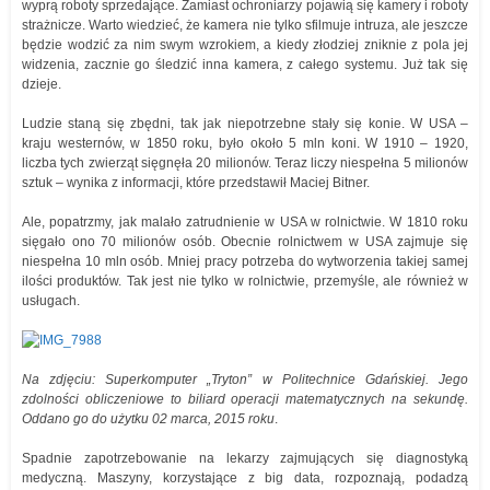
wyprą roboty sprzedające. Zamiast ochroniarzy pojawią się kamery i roboty
strażnicze. Warto wiedzieć, że kamera nie tylko sfilmuje intruza, ale jeszcze
będzie wodzić za nim swym wzrokiem, a kiedy złodziej zniknie z pola jej
widzenia, zacznie go śledzić inna kamera, z całego systemu. Już tak się
dzieje.
Ludzie staną się zbędni, tak jak niepotrzebne stały się konie. W USA –
kraju westernów, w 1850 roku, było około 5 mln koni. W 1910 – 1920,
liczba tych zwierząt sięgnęła 20 milionów. Teraz liczy niespełna 5 milionów
sztuk – wynika z informacji, które przedstawił Maciej Bitner.
Ale, popatrzmy, jak malało zatrudnienie w USA w rolnictwie. W 1810 roku
sięgało ono 70 milionów osób. Obecnie rolnictwem w USA zajmuje się
niespełna 10 mln osób. Mniej pracy potrzeba do wytworzenia takiej samej
ilości produktów. Tak jest nie tylko w rolnictwie, przemyśle, ale również w
usługach.
Na zdjęciu: Superkomputer „Tryton” w Politechnice Gdańskiej. Jego
zdolności obliczeniowe to biliard operacji matematycznych na sekundę.
Oddano go do użytku 02 marca, 2015 roku
.
Spadnie zapotrzebowanie na lekarzy zajmujących się diagnostyką
medyczną. Maszyny, korzystające z big data, rozpoznają, podadzą