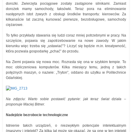
dorożki. Zwierzęta pociągowe zostały zastąpione silnikami. Zamiast
dorożek mamy samochody, taksówki. Teraz pora na eliminowanie
następnych istot żywych z obsługi środków transportu: kierowców. Za
kilkanaście lat zaczną kursować pierwsze, bezobsługowe, samochody
ciężarowe.
To tylko przykłady stawania się ludzi coraz mniej potrzebnymi w pracy. Na
szczęście, pojawia się zapotrzebowanie na nowe zawody. W jakim
kierunku więc trzeba się „ustawiać”? Liczyć się będzie m.in. kreatywność,
która pozwala gospodarkę „pchać” do przodu.
Na Ziemi pojawia się nowa moc. Rozrasta się ona w szybkim tempie. To
moc obliczeniowa komputerów. Kilka miesięcy temu, jedną z takich
potężnych maszyn, o nazwie: „Tryton”, oddano do użytku w Politechnice
Gdańskiej.
Na zdjęciu: Warto sobie postawić pytanie: jak teraz świat działa –
proponuje Maciej Bitner.
Nadejdzie bezrobocie technologiczne
Istnienie takich urządzeń, o niezwykłym potencjale intelektualnym
(maszyny i intelekt? Za kilka lat może się okazać, że są one w ten intelekt