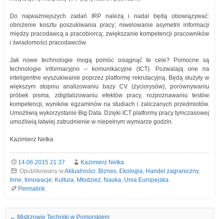
Do najważniejszych zadań IRP należą i nadal będą obowiązywać:
obniżenie kosztu poszukiwania pracy; niwelowanie asymetrii informacji
między pracodawcą a pracobiorcą; zwiększanie kompetencji pracowników
i świadomości pracodawców.
Jak nowe technologie mogą pomóc osiągnąć te cele? Pomocne są
technologie informacyjno – komunikacyjne (ICT). Pozwalają one na
inteligentne wyszukiwanie poprzez platformę rekrutacyjną. Będą służyły w
większym stopniu analizowaniu bazy CV (życiorysów), porównywaniu
próbek pisma, zdigitalizowaniu efektów pracy, rozpoznawaniu testów
kompetencji, wyników egzaminów na studiach i zaliczanych przedmiotów.
Umożliwią wykorzystanie Big Data. Dzięki ICT platformy pracy tymczasowej
umożliwią łatwiej zatrudnienie w niepełnym wymiarze godzin.
Kazimierz Netka
14.06.2015 21:37
Kazimierz Netka
Opublikowany w
Aktualności
,
Biznes
,
Ekologia
,
Handel zagraniczny
,
Inne
,
Innowacje
,
Kultura
,
Młodzież
,
Nauka
,
Unia Europejska
Permalink
Nawigacja we wpisach
←
Mistrzowie Techniki w Pomorskiem