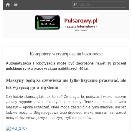
Menu
HOME
Szukaj
SKOCZ DO TREŚCI
Pulsarowy.pl
Komputery wyrzucą nas na bezrobocie
Automatyzacją i robotyzacją może być zagrożone nawet 30 procent
polskiego rynku pracy w ciągu najbliższych 40 lat.
Maszyny będą za człowieka nie tylko fizycznie pracować, ale
też wyręczą go w myśleniu
Czy ludzie skończą tak, jak konie? Zwierzęta te, podczas I wieku maszyn
zostały wyparte przez traktory i samochody. Teraz nadchodzi II wiek
maszyn – epoka urządzeń, które mogą zastąpić nie tylko mięśnie, ale też
ludzkie mózgi… Siłą napędową tego drugiego wieku maszyn jest wzrost
mocy obliczeniowej owych maszyn, czyli komputerów…