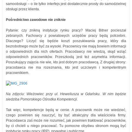
samoobsługi – o ile tylko interfejs jest dostatecznie prosty do samodzielnej
obsługi przez klienta.
Pośrednictwo zawodowe nie zniknie
Pytanie: czy znikną instytucje rynku pracy? Maciej Bitner pocieszał
zebranych. Fachowcy z powiatowych urzędów pracy będą potrzebni.
Dlaczego? Liczyć się będzie koszt poszukiwania pracy, który dla
bezrobotnego może być za wysoki. Pracownicy nie mają bowiem informacji
o odpowiednich dla nich ofertach. Pracodawcy nie wiedzą, skąd wziąć
odpowiednich pracowników. Przeszkodą jest też asymetria informacji.
Poszukujący zajęcia nie wie, kto jest dobrym pracodawcą. Z drugiej strony:
pracodawca nie ma rozeznania, kto jest uczciwym i kompetentnym
pracownikiem.
Na zdjęciu: Wieżowiec przy ul. Heweliusza w Gdańsku. W nim będzie
siedziba Pomorskiego Ośrodka Kompetencji.
Tak więc, kompetencje będą w cenie. A pracownik może nie wiedzieć,
czego powinien się nauczyć, by być atrakcyjny dla właściciela firmy.
Pracodawca zaś może nie rozumieć, jak powinien traktować pracowników,
by ci chcieli u niego pracować. Tu pomocne obydwu stronom mogą być
instytucje rynku pracy (IRP), prywatne i publiczne.