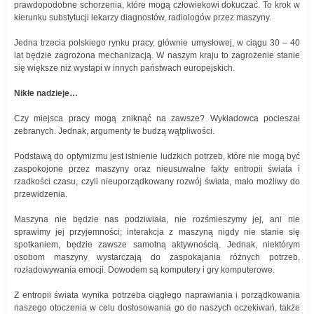
prawdopodobne schorzenia, które mogą człowiekowi dokuczać. To krok w
kierunku substytucji lekarzy diagnostów, radiologów przez maszyny.
Jedna trzecia polskiego rynku pracy, głównie umysłowej, w ciągu 30 – 40
lat będzie zagrożona mechanizacją. W naszym kraju to zagrożenie stanie
się większe niż wystąpi w innych państwach europejskich.
Nikłe nadzieje…
Czy miejsca pracy mogą zniknąć na zawsze? Wykładowca pocieszał
zebranych. Jednak, argumenty te budzą wątpliwości.
Podstawą do optymizmu jest istnienie ludzkich potrzeb, które nie mogą być
zaspokojone przez maszyny oraz nieusuwalne fakty entropii świata i
rzadkości czasu, czyli nieuporządkowany rozwój świata, mało możliwy do
przewidzenia.
Maszyna nie będzie nas podziwiała, nie rozśmieszymy jej, ani nie
sprawimy jej przyjemności; interakcja z maszyną nigdy nie stanie się
spotkaniem, będzie zawsze samotną aktywnością. Jednak, niektórym
osobom maszyny wystarczają do zaspokajania różnych potrzeb,
rozładowywania emocji. Dowodem są komputery i gry komputerowe.
Z entropii świata wynika potrzeba ciągłego naprawiania i porządkowania
naszego otoczenia w celu dostosowania go do naszych oczekiwań, także