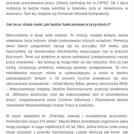
procesie poszukiwania pracy. Zmiany zachodzą też w CIiPKZ. Od 1 lipca
instytucja ta będzie miała siedzibę w Gdańsku, przy ul. Heweliusza, w
wieżowcu. Tam też znajdzie się Pomorski Ośrodek Kompetencji.
Jak teraz działa świat, jak będzie funkcjonował w przyszłości?
Wkroczyliśmy w drugi wiek maszyn. To znaczy, nastała kolejna epoka
ułatwiania życia ludziom, dzięki zastosowaniu różnych urządzeń. Pierwszy
okres takich udogodnień zaczął się na początku XIX wieku, gdy
nauczyliśmy się konstruować mechanizmy, wyręczające nas w pracach
fizycznych. Teraz już jesteśmy w epoce substytucji (zastępowania) naszej
pracy umysłowej – też funkcję tę mogą robić za nas maszyny. One za nas
myślą, rozwiązują problemy, wskazują sposoby postępowania. Ta moc
intelektualna maszyn rośnie w zastraszającym, a może w bardzo
zadowalającym tempie: o 50 procent rocznie powiększa się moc
obliczeniowa komputerów – mówił Maciej Bitner, główny ekonomista WISE
– Warszawskiego Instytutu Studiów Ekonomicznych, podczas konferencji
pt. „Wirtualny wizerunek, czyli jak wykorzystywać sieć w poszukiwaniu
pracy”, zorganizowanej przez Centrum Informacji i Planowania kariery
zawodowej Wojewódzkiego Urzędu Pracy w Gdańsku.
W swym wykładzie pt. „Potrzeby, zawody i kompetencje przyszłości.
Pośrednictwo pracy XXI wieku”, Maciej Bitner przedstawił zagrożenia jakie
mogą wystąpić w ciągu najbliższych 40 lat. Otóż, Jedna trzecia rynku pracy
może ucierpieć z powodu mechanizacji. Ludzie skończą jak konie. Jak