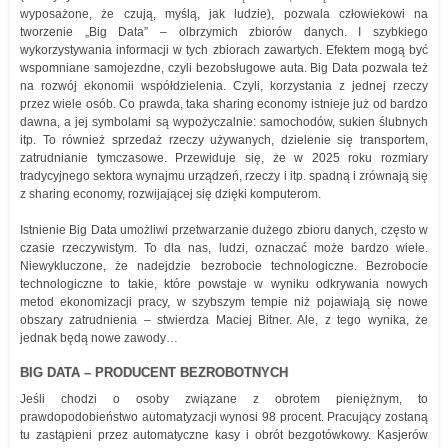
wyposażone, że czują, myślą, jak ludzie), pozwala człowiekowi na
tworzenie „Big Data” – olbrzymich zbiorów danych. I szybkiego
wykorzystywania informacji w tych zbiorach zawartych. Efektem mogą być
wspomniane samojezdne, czyli bezobsługowe auta. Big Data pozwala też
na rozwój ekonomii współdzielenia. Czyli, korzystania z jednej rzeczy
przez wiele osób. Co prawda, taka sharing economy istnieje już od bardzo
dawna, a jej symbolami są wypożyczalnie: samochodów, sukien ślubnych
itp. To również sprzedaż rzeczy używanych, dzielenie się transportem,
zatrudnianie tymczasowe. Przewiduje się, że w 2025 roku rozmiary
tradycyjnego sektora wynajmu urządzeń, rzeczy i itp. spadną i zrównają się
z sharing economy, rozwijającej się dzięki komputerom.
Istnienie Big Data umożliwi przetwarzanie dużego zbioru danych, często w
czasie rzeczywistym. To dla nas, ludzi, oznaczać może bardzo wiele.
Niewykluczone, że nadejdzie bezrobocie technologiczne. Bezrobocie
technologiczne to takie, które powstaje w wyniku odkrywania nowych
metod ekonomizacji pracy, w szybszym tempie niż pojawiają się nowe
obszary zatrudnienia – stwierdza Maciej Bitner. Ale, z tego wynika, że
jednak będą nowe zawody…
BIG DATA – PRODUCENT BEZROBOTNYCH
Jeśli chodzi o osoby związane z obrotem pieniężnym, to
prawdopodobieństwo automatyzacji wynosi 98 procent. Pracujący zostaną
tu zastąpieni przez automatyczne kasy i obrót bezgotówkowy. Kasjerów