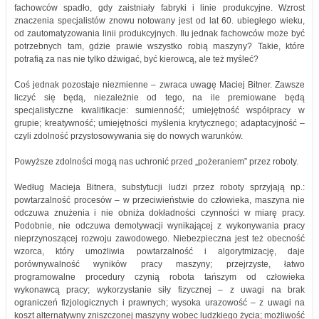
fachowców spadło, gdy zaistniały fabryki i linie produkcyjne. Wzrost
znaczenia specjalistów znowu notowany jest od lat 60. ubiegłego wieku,
od zautomatyzowania linii produkcyjnych. Ilu jednak fachowców może być
potrzebnych tam, gdzie prawie wszystko robią maszyny? Takie, które
potrafią za nas nie tylko dźwigać, być kierowcą, ale też myśleć?
Coś jednak pozostaje niezmienne – zwraca uwagę Maciej Bitner. Zawsze
liczyć się będą, niezależnie od tego, na ile premiowane będą
specjalistyczne kwalifikacje: sumienność; umiejętność współpracy w
grupie; kreatywność; umiejętności myślenia krytycznego; adaptacyjność –
czyli zdolność przystosowywania się do nowych warunków.
Powyższe zdolności mogą nas uchronić przed „pożeraniem” przez roboty.
Według Macieja Bitnera, substytucji ludzi przez roboty sprzyjają np.:
powtarzalność procesów – w przeciwieństwie do człowieka, maszyna nie
odczuwa znużenia i nie obniża dokładności czynności w miarę pracy.
Podobnie, nie odczuwa demotywacji wynikającej z wykonywania pracy
nieprzynoszącej rozwoju zawodowego. Niebezpieczna jest też obecność
wzorca, który umożliwia powtarzalność i algorytmizację, daje
porównywalność wyników pracy maszyny; przejrzyste, łatwo
programowalne procedury czynią robota tańszym od człowieka
wykonawcą pracy; wykorzystanie siły fizycznej – z uwagi na brak
ograniczeń fizjologicznych i prawnych; wysoka urazowość – z uwagi na
koszt alternatywny zniszczonej maszyny wobec ludzkiego życia; możliwość