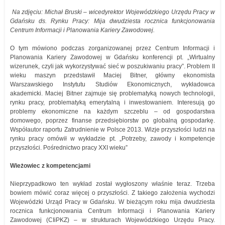
Na zdjęciu: Michał Bruski – wicedyrektor Wojewódzkiego Urzędu Pracy w
Gdańsku ds. Rynku Pracy: Mija dwudziesta rocznica funkcjonowania
Centrum Informacji i Planowania Kariery Zawodowej.
O tym mówiono podczas zorganizowanej przez Centrum Informacji i
Planowania Kariery Zawodowej w Gdańsku konferencji pt. „Wirtualny
wizerunek, czyli jak wykorzystywać sieć w poszukiwaniu pracy”. Problem II
wieku maszyn przedstawił Maciej Bitner, główny ekonomista
Warszawskiego Instytutu Studiów Ekonomicznych, wykładowca
akademicki. Maciej Bitner zajmuje się problematyką nowych technologii,
rynku pracy, problematyką emerytalną i inwestowaniem. Interesują go
problemy ekonomiczne na każdym szczeblu – od gospodarstwa
domowego, poprzez finanse przedsiębiorstw po globalną gospodarkę.
Współautor raportu Zatrudnienie w Polsce 2013. Wizje przyszłości ludzi na
rynku pracy omówił w wykładzie pt. „Potrzeby, zawody i kompetencje
przyszłości. Pośrednictwo pracy XXI wieku”
Wieżowiec z kompetencjami
Nieprzypadkowo ten wykład został wygłoszony właśnie teraz. Trzeba
bowiem mówić coraz więcej o przyszłości. Z takiego założenia wychodzi
Wojewódzki Urząd Pracy w Gdańsku. W bieżącym roku mija dwudziesta
rocznica funkcjonowania Centrum Informacji i Planowania Kariery
Zawodowej (CIiPKZ) – w strukturach Wojewódzkiego Urzędu Pracy.