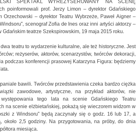
POLSKI SPEKTAKL WYREŻYSEROWANY NA SCENĘ
 poinformowali prof. Jerzy Limon – dyrektor Gdańskiego
m Orzechowski – dyrektor Teatru Wybrzeże, Paweł Aigner –
ndsoru”, scenograf Zofia de Ines oraz inni artyści aktorzy –
w Gdańskim teatrze Szekspirowskim, 19 maja 2015 roku.
a teatru to wydarzenie kulturalne, ale też historyczne. Jest
rców; reżyserów, aktorów, scenarzystów, twórców dekoracji,
ła podczas konferencji prasowej Katarzyna Figura: będziemy
lata.
paniale bawili. Twórców przedstawienia czeka bardzo ciężka
wiązki zawodowe, artystyczne, na przykład aktorów, nie
 występowania tego lata na scenie Gdańskiego Teatru
h na scenie elżbietańskiej, pokażą się wieczorem widzom w
szki z Windsoru” będą zaczynały się o godz. 16 lub 17, a
ą, około 2,5 godziny. Na przygotowania, na próby, do dnia
 półtora miesiąca.