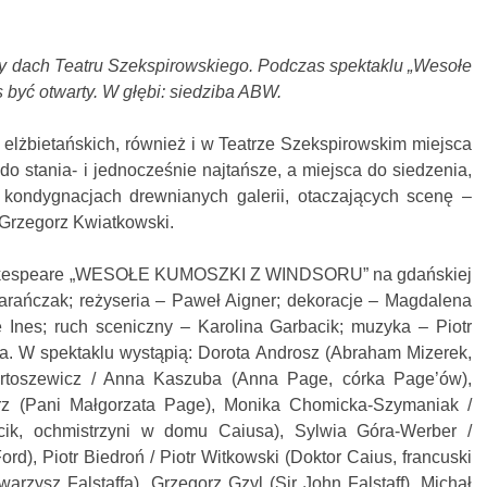
y dach Teatru Szekspirowskiego. Podczas spektaklu „Wesołe
być otwarty. W głębi: siedziba ABW.
 elżbietańskich, również i w Teatrze Szekspirowskim miejsca
o stania- i jednocześnie najtańsze, a miejsca do siedzenia,
 kondygnacjach drewnianych galerii, otaczających scenę –
 Grzegorz Kwiatkowski.
Shakespeare „WESOŁE KUMOSZKI Z WINDSORU” na gdańskiej
Barańczak; reżyseria – Paweł Aigner; dekoracje – Magdalena
 Ines; ruch sceniczny – Karolina Garbacik; muzyka – Piotr
iła. W spektaklu wystąpią: Dorota Androsz (Abraham Mizerek,
artoszewicz / Anna Kaszuba (Anna Page, córka Page’ów),
z (Pani Małgorzata Page), Monika Chomicka-Szymaniak /
cik, ochmistrzyni w domu Caiusa), Sylwia Góra-Werber /
ord), Piotr Biedroń / Piotr Witkowski (Doktor Caius, francuski
arzysz Falstaffa), Grzegorz Gzyl (Sir John Falstaff), Michał