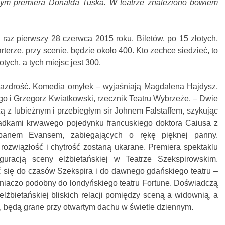
ym premiera Donalda Tuska. W teatrze znaleziono bowiem
raz pierwszy 28 czerwca 2015 roku. Biletów, po 15 złotych,
terze, przy scenie, będzie około 400. Kto zechce siedzieć, to
otych, a tych miejsc jest 300.
. Zazdrość. Komedia omyłek – wyjaśniają Magdalena Hajdysz,
go i Grzegorz Kwiatkowski, rzecznik Teatru Wybrzeże. – Dwie
ą z lubieżnym i przebiegłym sir Johnem Falstaffem, szykując
adkami krwawego pojedynku francuskiego doktora Caiusa z
ebanem Evansem, zabiegających o rękę pięknej panny.
rozwiązłość i chytrość zostaną ukarane. Premiera spektaklu
guracją sceny elżbietańskiej w Teatrze Szekspirowskim.
 się do czasów Szekspira i do dawnego gdańskiego teatru –
iźniaczo podobny do londyńskiego teatru Fortune. Doświadczą
elżbietańskiej bliskich relacji pomiędzy sceną a widownią, a
e, będą grane przy otwartym dachu w świetle dziennym.