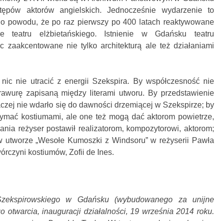
ępów aktorów angielskich. Jednocześnie wydarzenie to
tego powodu, że po raz pierwszy po 400 latach reaktywowane
 teatru elżbietańskiego. Istnienie w Gdańsku teatru
c zaakcentowane nie tylko architekturą ale też działaniami
nic nie utracić z energii Szekspira. By współczesność nie
awurę zapisaną między literami utworu. By przedstawienie
aczej nie wdarło się do dawności drzemiącej w Szekspirze; by
rzymać kostiumami, ale one też mogą dać aktorom powietrze,
ania reżyser postawił realizatorom, kompozytorowi, aktorom;
 w utworze „Wesołe Kumoszki z Windsoru” w reżyserii Pawła
rczyni kostiumów, Zofii de Ines.
Szekspirowskiego w Gdańsku (wybudowanego za unijne
o otwarcia, inauguracji działalności, 19 września 2014 roku.