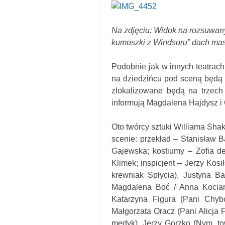
Na zdjęciu: Widok na rozsuwan
kumoszki z Windsoru” dach mas 
Podobnie jak w innych teatrach
na dziedzińcu pod sceną będą d
zlokalizowane będą na trzech
informują Magdalena Hajdysz i
Oto twórcy sztuki Williama 
scenie: przekład – Stanisław 
Gajewska; kostiumy – Zofia de
Klimek; inspicjent – Jerzy Kos
krewniak Spłycia), Justyna B
Magdalena Boć / Anna Kociar
Katarzyna Figura (Pani Chyb
Małgorzata Oracz (Pani Alicja F
medyk), Jerzy Gorzko (Nym, tow