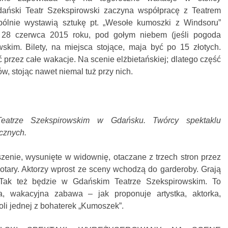
ański Teatr Szekspirowski zaczyna współpracę z Teatrem
ólnie wystawią sztukę pt. „Wesołe kumoszki z Windsoru”
: 28 czerwca 2015 roku, pod gołym niebem (jeśli pogoda
skim. Bilety, na miejsca stojące, maja być po 15 złotych.
rzez całe wakacje. Na scenie elżbietańskiej; dlatego część
, stojąc nawet niemal tuż przy nich.
eatrze Szekspirowskim w Gdańsku. Twórcy spektaklu
ycznych.
zenie, wysunięte w widownię, otaczane z trzech stron przez
otary. Aktorzy wprost ze sceny wchodzą do garderoby. Grają
Tak też będzie w Gdańskim Teatrze Szekspirowskim. To
a, wakacyjna zabawa – jak proponuje artystka, aktorka,
oli jednej z bohaterek „Kumoszek”.