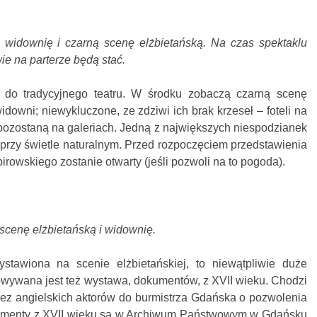
a widownię i czarną scenę elżbietańską. Na czas spektaklu
ie na parterze będą stać.
 do tradycyjnego teatru. W środku zobaczą czarną scenę
downi; niewykluczone, ze zdziwi ich brak krzeseł – foteli na
 pozostaną na galeriach. Jedną z największych niespodzianek
 przy świetle naturalnym. Przed rozpoczęciem przedstawienia
rowskiego zostanie otwarty (jeśli pozwoli na to pogoda).
 scenę elżbietańską i widownię.
tawiona na scenie elżbietańskiej, to niewątpliwie duże
owywana jest też wystawa, dokumentów, z XVII wieku. Chodzi
rzez angielskich aktorów do burmistrza Gdańska o pozwolenia
kumenty z XVII wieku są w Archiwum Państwowym w Gdańsku