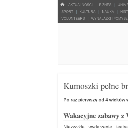
Menu
HOME
SKOCZ DO TREŚCI
AKTUALNOŚCI
BIZNES
UNIA
SPORT
KULTURA
NAUKA
HIS
VOLUNTEERS
WYNALAZKI I POMYS
Pulsarowy.pl
Kumoszki pełne b
Po raz pierwszy od 4 wieków 
Wakacyjne zabawy z 
Niezwykłe wydarzenie teatr