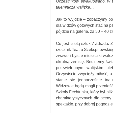
Uczestników ewakuowano, w t
tajemniczą walizkę…
Jak to wyjdzie – zobaczymy po 
dla widzów gotowych stać na par
pójdzie na galerie, za 30 – 40 zł
Co jest istotą sztuki? Zdrada
rzecznik Teatru Szekspirowskie
żwawe i bystre mieszczki walcz
okrutną zemstę. Będziemy świ
przewielebnym walijskim pl
Oczywiście zwycięży miłość, a 
stanie się jednocześnie inau
Widzowie będą mogli przenieść
Szkoły Fechtunku, który był bl
charakterystycznych dla sceny 
spektakle, przy dobrej pogodzi