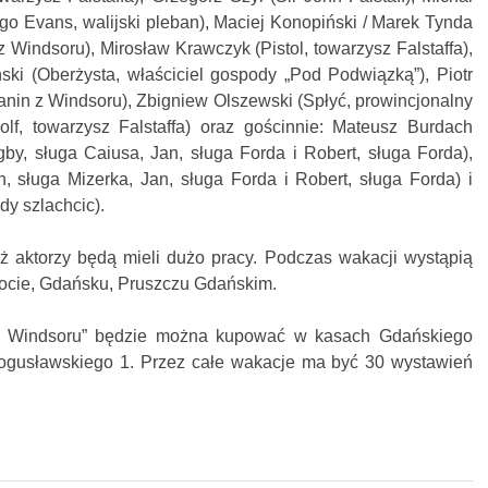
ugo Evans, walijski pleban), Maciej Konopiński / Marek Tynda
 Windsoru), Mirosław Krawczyk (Pistol, towarzysz Falstaffa),
ski (Oberżysta, właściciel gospody „Pod Podwiązką”), Piotr
nin z Windsoru), Zbigniew Olszewski (Spłyć, prowincjonalny
olf, towarzysz Falstaffa) oraz gościnnie: Mateusz Burdach
gby, sługa Caiusa, Jan, sługa Forda i Robert, sługa Forda),
, sługa Mizerka, Jan, sługa Forda i Robert, sługa Forda) i
dy szlachcic).
 aktorzy będą mieli dużo pracy. Podczas wakacji wystąpią
ocie, Gdańsku, Pruszczu Gdańskim.
z Windsoru” będzie można kupować w kasach Gdańskiego
Bogusławskiego 1. Przez całe wakacje ma być 30 wystawień