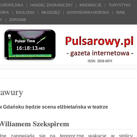
 EUROPEJSKA
HANDEL ZAGRANICZNY
INNOWACJE
TURYSTYKA
TORIA
EKOLOGIA
MŁODZIEŻ
GOSPODARKA MORSKA
INNE
ŁY
ZDROWIE
rawury
w Gdańsku będzie scena elżbietańska w teatrze
Wiliamem Szekspirem
alne zapowiada się na tegoroczne wakacje w stolicy