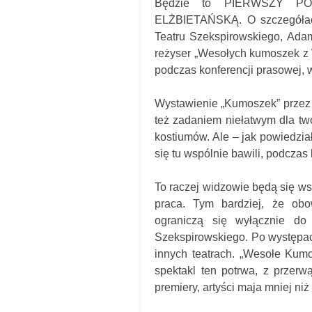
Będzie to PIERWSZY 
ELŻBIETAŃSKĄ. O szczegółach
Teatru Szekspirowskiego, Ada
reżyser „Wesołych kumoszek z Wi
podczas konferencji prasowej, 
Wystawienie „Kumoszek” przez dw
też zadaniem niełatwym dla twó
kostiumów. Ale – jak powiedzia
się tu wspólnie bawili, podczas 
To raczej widzowie będą się ws
praca. Tym bardziej, że obo
ograniczą się wyłącznie do
Szekspirowskiego. Po występac
innych teatrach. „Wesołe Kumo
spektakl ten potrwa, z przerw
premiery, artyści maja mniej niż