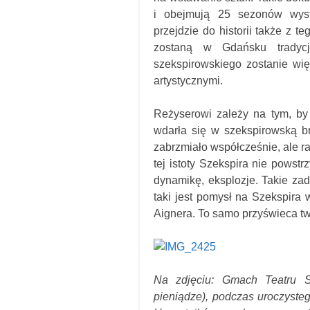
i obejmują 25 sezonów wyst
przejdzie do historii także z 
zostaną w Gdańsku tradycje
szekspirowskiego zostanie wię
artystycznymi.
Reżyserowi zależy na tym, by 
wdarła się w szekspirowską br
zabrzmiało współcześnie, ale r
tej istoty Szekspira nie powst
dynamikę, eksplozje. Takie zad
taki jest pomysł na Szekspira
Aignera. To samo przyświeca twó
Na zdjęciu: Gmach Teatru 
pieniądze), podczas uroczysteg