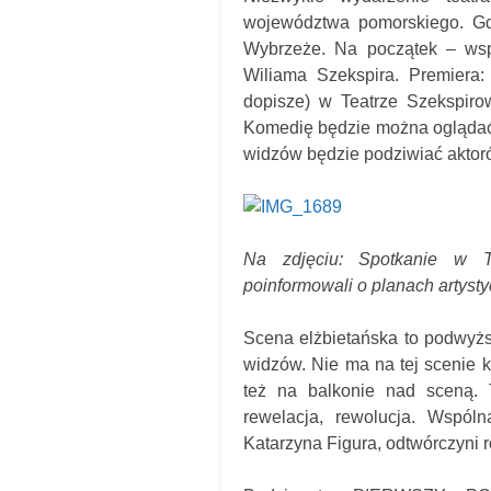
województwa pomorskiego. Gd
Wybrzeże. Na początek – wsp
Wiliama Szekspira. Premiera
dopisze) w Teatrze Szekspirow
Komedię będzie można oglądać p
widzów będzie podziwiać aktorów
Na zdjęciu: Spotkanie w T
poinformowali o planach artyst
Scena elżbietańska to podwyżs
widzów. Nie ma na tej scenie k
też na balkonie nad sceną. 
rewelacja, rewolucja. Wspóln
Katarzyna Figura, odtwórczyni r