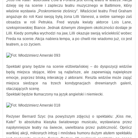
„Kiss me Kate!” autorstwa Cole’a Portera jest formą teatru w teatrze. Akcja
dzieję się na scenie i zapleczu teatru muzycznego w Baltimore, który
właśnie wystawia „Poskromienie złośnicy”. Właściciel teatru Fred Graham
angażuje do roli Kasi swoją byłą żona Lilli Vanessi, a siebie samego zaś
obsadza w roli Petrukia. Fred wysyła kwiaty aktorce Lois Lane,
szekspirowskiej Biance. Jednak dziwnym zbiegiem okoliczności dostaje je
Lilli. Kiedy pomyłka wychodzi na jaw, Lilli okazuje swoją wściekłość wobec
Freda na scenie. Akcja nabiera tempa, a po chwili nie wiadomo już, co jest
teatrem, a co życiem.
Spektakl grany będzie na scenie elżbietańskiej – do dyspozycji widzów
będą miejsca stojące, które są najtańsze, ale zapewniają największe
emocje, poprzez bliską interakcję z aktorami. Reszta widzów może zająć
miejsca siedzące na trzech kondygnacjach drewnianych galerii,
otaczających scenę.
Spektakl będzie tłumaczony na język angielski i niemiecki.
Reżyser Bernard Szyc (na powyższym zdjęciu) o spektaklu: „Kiss me,
Kate!” to absolutna klasyka światowego musicalu, wystawiana przez
najsłynniejsze teatry na świecie, uwielbiana przez publiczność. Oprócz
wartkiej akcji, miłosnych intryg i mnóstwa humoru dużym atutem spektaklu