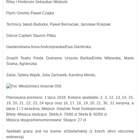
Riley / Hortensio Sebastian Wisłocki
Flynt / Gremio Paweł Czajka
Technicy Jakub Badurka, Paweł Bernaciak, Jarosław Rzepiak
Dance Captain Stavros Pittas
Garderobiana Anna Andrzejewska/Ewa Gierlińska
Zespół Teatru Freda Grahama Urszula Bańka/Emila Witowska, Marta
Śrama, Agnieszka
Zalas, Sylwia Wąsik, Julia Zacharek, Karolina Merda,
Planowana premiera: 1 lipca 2016. Kolejne spektakle: 2, 3, 12, 13, 14, 15,
19, 20, 21, 22, 23, 24 lipca oraz 16, 17, 18, 19, 20, 21, 30, 31 sierpnia, a
także 1 i 2 września, Miejsce: Gdański Teatr Szekspirowski
Bilety: Miejsca siedzące: Strefa A: 70/60 zł Strefa B: 60/50 zł
Miejsca stojące/nienumerowane: Stojące: 27 zł
Spektakl grany jest na scenie elżbietańskiej (z trzech stron otoczona
widownią).