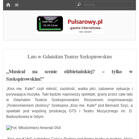
Menu
HOME
Szukaj
SKOCZ DO TREŚCI
Pulsarowy.pl
Lato w Gdańskim Teatrze Szekspirowskim
„Musical na scenie elżbietańskiej? – tylko w
Szekspirowskim!”
„Kiss me, Kate!” czyli miłość, zazdrość, walka płci, zabawne sytuacje i
porywająca muzyka. Taki będzie najnowszy spektakl, grany przez całe lato
w Gdańskim Teatrze Szekspirowskim. Reżyserem inspirowanego
„Poskromieniem złośnicy” Szekspira „Kiss me, Kate!” jest Bernard Szyc, a
spektakl jest wspólną produkcją GTS i Teatru Muzycznego im. D.
Baduszkowej w Gdyni.