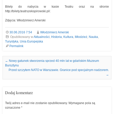
Bilety do nabycia w kasie Teatru oraz na stronie
http://bilety.teatrszekspirowski.pl/.
Zdjęcia: Włodzimierz Amerski
30.06.2016 7:54
Włodzimierz Amerski
Opublikowany w
Aktualności
,
Historia
,
Kultura
,
Młodzież
,
Nauka
,
Turystyka
,
Unia Europejska
Permalink
Nawigacja we wpisach
←
Nowy gatunek stworzenia sprzed 40 mln lat w gdańskim Muzeum
Bursztynu
Przed szczytem NATO w Warszawie. Granice pod specjalnym nadzorem.
→
Dodaj komentarz
Twój adres e-mail nie zostanie opublikowany.
Wymagane pola są
oznaczone
*