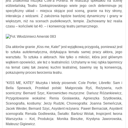
jest znakomita muzyka Cole’a Portera. W realizacji spektaklu na scenę
elżbietańską Teatru Szekspirowskiego wiele jego cech determinuje jej
specyficzny układ – miejsca stojące pod sceną, granie na trzy strony,
interakcja z widzami. Z założenia będzie bardziej dynamiczny i grany w
większym, niż na scenach pudełkowych, tempie. Zachowamy też realia
czasu – końcówki lat 40. – i konwencję teatru jarmarcznego.
Dla aktorów granie „Kiss me, Kate!” jest wyjątkową przygodą, ponieważ jest
to sztuka autotematyczna, dotykająca tematu samej pracy aktora, jego
warsztatu. To sztuka o aktorach. Nie tylko o miłości, która jest głównym
wątkiem opowieści, ale też o teatralności. Uchylamy w niej rąbka tajemnicy
na temat całej tak zwanej kuchni teatralnej, bawimy się tą konwencją,
pokazujemy proces tworzenia teatru.
“KISS ME, KATE!” Muzyka i teksty piosenek: Cole Porter, Libretto: Sam i
Bella Spewack, Przekład polski: Małgorzata Ryś, Reżyseria, ruch
sceniczny: Bernard Szyc, Kierownictwo muzyczne: Dariusz Różankiewicz,
Przygotowanie wokalne: Renia Gosławska, Agnieszka Szydłowska,
Scenografia, kostiumy: Jerzy Rudzki, Choreografia: Joanna Semeńczuk,
Jacek Wester, Bernard Szyc, Asystent reżysera: Paweł Bernaciak, Asystent
scenografa: Renata Godlewska, Światło: Bartosz Wolak, Inspicjent: Iwona
Warszycka – Kot, Produkcja: Monika Bieszke, Krystyna Jaworowska,
Mateusz Gigiewicz.