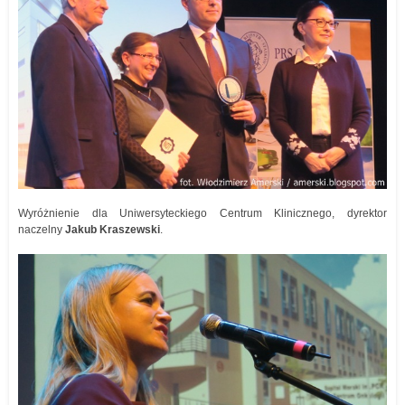
Wyróżnienie dla Uniwersyteckiego Centrum Klinicznego, dyrektor
naczelny
Jakub Kraszewski
.