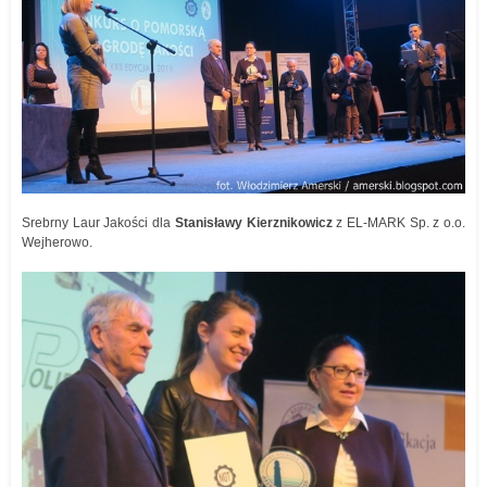
Srebrny Laur Jakości dla
Stanisławy Kierznikowicz
z EL-MARK Sp. z o.o.
Wejherowo.