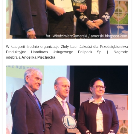
W kategorii średnie organizacje Złoty Laur Jakości dla Przedsiębiorstwa
Produkcyjno Handlowo Usługowego Polipack Sp. j. Nagrodę
odebrała
Angelika Piechocka
.