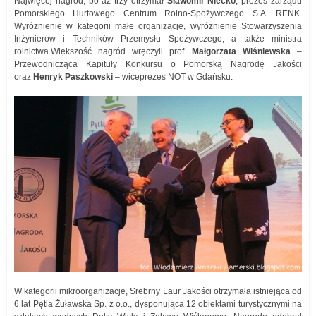
Najwięcej nagród, bo aż trzy otrzymał
Sławomir Niecko
, prezes zarządu
Pomorskiego Hurtowego Centrum Rolno-Spożywczego S.A. RENK.
Wyróżnienie w kategorii małe organizacje, wyróżnienie Stowarzyszenia
Inżynierów i Techników Przemysłu Spożywczego, a także ministra
rolnictwa.
Większość nagród wręczyli prof.
Małgorzata Wiśniewska
–
Przewodnicząca Kapituły Konkursu o Pomorską Nagrodę Jakości
oraz
Henryk Paszkowski
– wiceprezes NOT w Gdańsku.
W kategorii mikroorganizacje, Srebrny Laur Jakości otrzymała istniejąca od
6 lat Pętla Żuławska Sp. z o.o., dysponująca 12 obiektami turystycznymi na