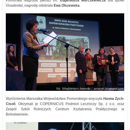
Pomorska Nagroda jakości im.
Eugeniusza Murczkiewicza
dla spółki
Vivadental, nagrodę odebrała
Ewa Olszewska
.
Wyróżnienia Marszałka Województwa Pomorskiego wręczyła
Hanna Zych-
Cisoń
. Otrzymali je COPERNICUS Podmiot Leczniczy Sp. z o.o. oraz
Zespół Szkół Rolniczych Centrum Kształcenia Praktycznego w
Bolesławowie.