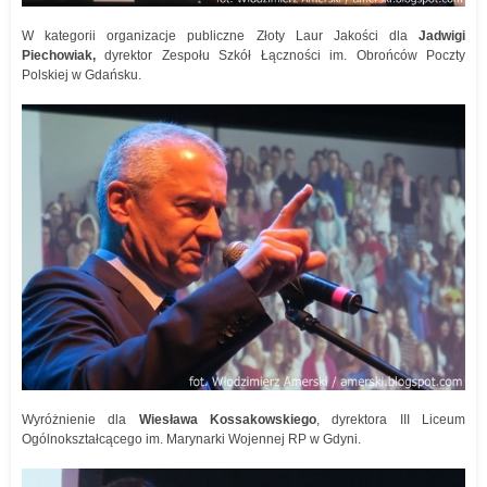
W kategorii organizacje publiczne Złoty Laur Jakości dla
Jadwigi
Piechowiak,
dyrektor Zespołu Szkół Łączności im. Obrońców Poczty
Polskiej w Gdańsku.
Wyróżnienie dla
Wiesława Kossakowskiego
, dyrektora III Liceum
Ogólnokształcącego im. Marynarki Wojennej RP w Gdyni.