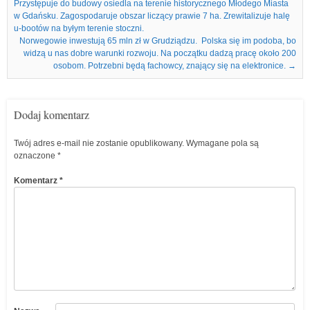
Przystępuje do budowy osiedla na terenie historycznego Młodego Miasta
w Gdańsku. Zagospodaruje obszar liczący prawie 7 ha. Zrewitalizuje halę
u-bootów na byłym terenie stoczni.
Norwegowie inwestują 65 mln zł w Grudziądzu. Polska się im podoba, bo
widzą u nas dobre warunki rozwoju. Na początku dadzą pracę około 200
osobom. Potrzebni będą fachowcy, znający się na elektronice.
→
Dodaj komentarz
Twój adres e-mail nie zostanie opublikowany.
Wymagane pola są
oznaczone
*
Komentarz
*