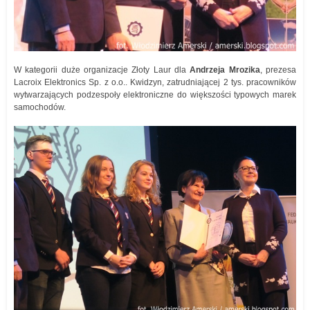
W kategorii duże organizacje Złoty Laur dla
Andrzeja Mrozika
, prezesa
Lacroix Elektronics Sp. z o.o.. Kwidzyn, zatrudniającej 2 tys. pracowników
wytwarzających podzespoły elektroniczne do większości typowych marek
samochodów.