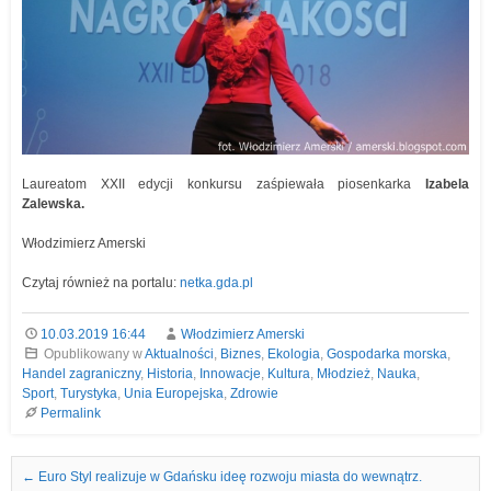
Laureatom XXII edycji konkursu zaśpiewała piosenkarka
Izabela
Zalewska.
Włodzimierz Amerski
Czytaj również na portalu:
netka.gda.pl
10.03.2019 16:44
Włodzimierz Amerski
Opublikowany w
Aktualności
,
Biznes
,
Ekologia
,
Gospodarka morska
,
Handel zagraniczny
,
Historia
,
Innowacje
,
Kultura
,
Młodzież
,
Nauka
,
Sport
,
Turystyka
,
Unia Europejska
,
Zdrowie
Permalink
Nawigacja we wpisach
←
Euro Styl realizuje w Gdańsku ideę rozwoju miasta do wewnątrz.