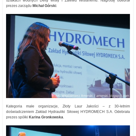
szlakach wodnych Delty Wisły i Zalewu Wiślanemu. Nagrodę odebrał
prezes zarządu
Michał Górski
.
Kategoria małe organizacje, Złoty Laur Jakości – z 30-letnim
doświadczeniem Zakład Hydrauliki Siłowej HYDROMECH S.A. Odebrała
prezes spółki
Karina Gronkowska
.