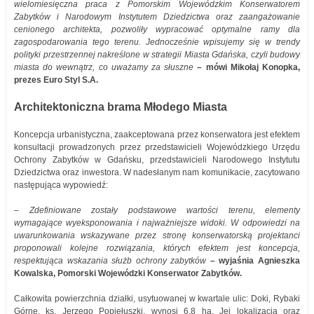
wielomiesięczna praca z Pomorskim Wojewódzkim Konserwatorem
Zabytków i Narodowym Instytutem Dziedzictwa oraz zaangażowanie
cenionego architekta, pozwoliły wypracować optymalne ramy dla
zagospodarowania tego terenu. Jednocześnie wpisujemy się w trendy
polityki przestrzennej nakreślone w strategii Miasta Gdańska, czyli budowy
miasta do wewnątrz, co uważamy za słuszne
– mówi Mikołaj Konopka,
prezes Euro Styl S.A.
Architektoniczna brama Młodego Miasta
Koncepcja urbanistyczna, zaakceptowana przez konserwatora jest efektem
konsultacji prowadzonych przez przedstawicieli Wojewódzkiego Urzędu
Ochrony Zabytków w Gdańsku, przedstawicieli Narodowego Instytutu
Dziedzictwa oraz inwestora. W nadesłanym nam komunikacie, zacytowano
następująca wypowiedź:
– Zdefiniowane zostały podstawowe wartości terenu, elementy
wymagające wyeksponowania i najważniejsze widoki. W odpowiedzi na
uwarunkowania wskazywane przez stronę konserwatorską projektanci
proponowali kolejne rozwiązania, których efektem jest koncepcja,
respektująca wskazania służb ochrony zabytków
– wyjaśnia Agnieszka
Kowalska, Pomorski Wojewódzki Konserwator Zabytków.
Całkowita powierzchnia działki, usytuowanej w kwartale ulic: Doki, Rybaki
Górne, ks. Jerzego Popiełuszki, wynosi 6,8 ha. Jej lokalizacja oraz