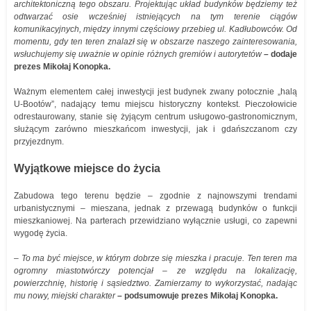
architektoniczną tego obszaru. Projektując układ budynków będziemy też
odtwarzać osie wcześniej istniejących na tym terenie ciągów
komunikacyjnych, między innymi częściowy przebieg ul. Kadłubowców. Od
momentu, gdy ten teren znalazł się w obszarze naszego zainteresowania,
wsłuchujemy się uważnie w opinie różnych gremiów i autorytetów
–
dodaje
prezes Mikołaj Konopka.
Ważnym elementem całej inwestycji jest budynek zwany potocznie „halą
U-Bootów”, nadający temu miejscu historyczny kontekst. Pieczołowicie
odrestaurowany, stanie się żyjącym centrum usługowo-gastronomicznym,
służącym zarówno mieszkańcom inwestycji, jak i gdańszczanom czy
przyjezdnym.
Wyjątkowe miejsce do życia
Zabudowa tego terenu będzie – zgodnie z najnowszymi trendami
urbanistycznymi – mieszana, jednak z przewagą budynków o funkcji
mieszkaniowej. Na parterach przewidziano wyłącznie usługi, co zapewni
wygodę życia.
– To ma być miejsce, w którym dobrze się mieszka i pracuje. Ten teren ma
ogromny miastotwórczy potencjał – ze względu na lokalizację,
powierzchnię, historię i sąsiedztwo. Zamierzamy to wykorzystać, nadając
mu nowy, miejski charakter
– podsumowuje prezes Mikołaj Konopka.