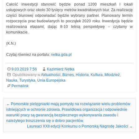
Całość inwestycji stanowić będzie ponad 1200 mieszkań i lokali
usługowych oraz około 30 tysięcy metrów kwadratowych biur. Za realizację
części biurowej odpowiadać będzie wybrany partner. Planowany termin
rozpoczęcia prac budowlanych to początek 2020 roku. Inwestycja będzie
realizowana etapami, dając 8-10 letnią perspektywę – czytamy w
komunikacie.
(K.N.)
Czytaj również na portalu:
netka.gda.pl
9.03.2019 7:56
Kazimierz Netka
Opublikowany w
Aktualności
,
Biznes
,
Historia
,
Kultura
,
Młodzież
,
Nauka
,
Turystyka
,
Unia Europejska
Permalink
Nawigacja we wpisach
←
Pomorskie pielęgniarki mają pomysły na rozwiązanie wielu problemów
istniejących w ochronie zdrowia. Prawidłowa organizacja i odpowiednie
warunki pracy są gwarancją bezpiecznego wykonywania zawodu i
należytego troszczenia się o dobro pacjentów.
Laureaci XXII edycji Konkursu o Pomorską Nagrodę Jakości
→