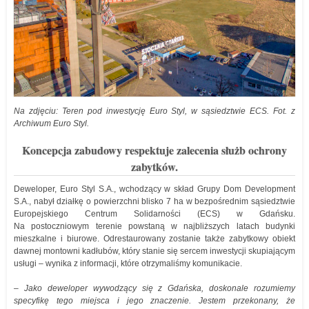
Na zdjęciu: Teren pod inwestycję Euro Styl, w sąsiedztwie ECS. Fot. z
Archiwum Euro Styl.
Koncepcja zabudowy respektuje zalecenia służb ochrony
zabytków.
Deweloper, Euro Styl S.A., wchodzący w skład Grupy Dom Development
S.A., nabył działkę o powierzchni blisko 7 ha w bezpośrednim sąsiedztwie
Europejskiego Centrum Solidarności (ECS) w Gdańsku.
Na postoczniowym terenie powstaną w najbliższych latach budynki
mieszkalne i biurowe. Odrestaurowany zostanie także zabytkowy obiekt
dawnej montowni kadłubów, który stanie się sercem inwestycji skupiającym
usługi – wynika z informacji, które otrzymaliśmy komunikacie.
– Jako deweloper wywodzący się z Gdańska, doskonale rozumiemy
specyfikę tego miejsca i jego znaczenie. Jestem przekonany, że