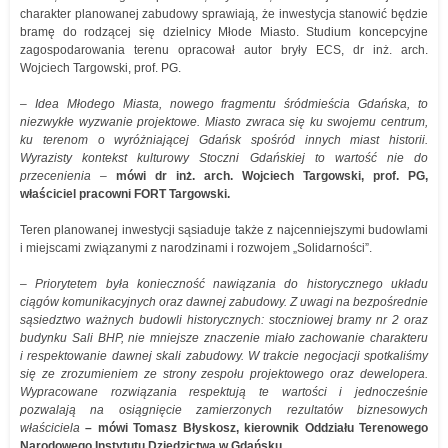
charakter planowanej zabudowy sprawiają, że inwestycja stanowić będzie
bramę do rodzącej się dzielnicy Młode Miasto. Studium koncepcyjne
zagospodarowania terenu opracował autor bryły ECS, dr inż. arch.
Wojciech Targowski, prof. PG.
– Idea Młodego Miasta, nowego fragmentu śródmieścia Gdańska, to
niezwykłe wyzwanie projektowe. Miasto zwraca się ku swojemu centrum,
ku terenom o wyróżniającej Gdańsk spośród innych miast historii.
Wyrazisty kontekst kulturowy Stoczni Gdańskiej to wartość nie do
przecenienia
–
mówi dr inż. arch. Wojciech Targowski, prof. PG,
właściciel pracowni FORT Targowski.
Teren planowanej inwestycji sąsiaduje także z najcenniejszymi budowlami
i miejscami związanymi z narodzinami i rozwojem „Solidarności”.
– Priorytetem była konieczność nawiązania do historycznego układu
ciągów komunikacyjnych oraz dawnej zabudowy. Z uwagi na bezpośrednie
sąsiedztwo ważnych budowli historycznych: stoczniowej bramy nr 2 oraz
budynku Sali BHP, nie mniejsze znaczenie miało zachowanie charakteru
i respektowanie dawnej skali zabudowy. W trakcie negocjacji spotkaliśmy
się ze zrozumieniem ze strony zespołu projektowego oraz dewelopera.
Wypracowane rozwiązania respektują te wartości i jednocześnie
pozwalają na osiągnięcie zamierzonych rezultatów biznesowych
właściciela
– mówi
Tomasz Błyskosz, kierownik Oddziału Terenowego
Narodowego Instytutu Dziedzictwa w Gdańsku.