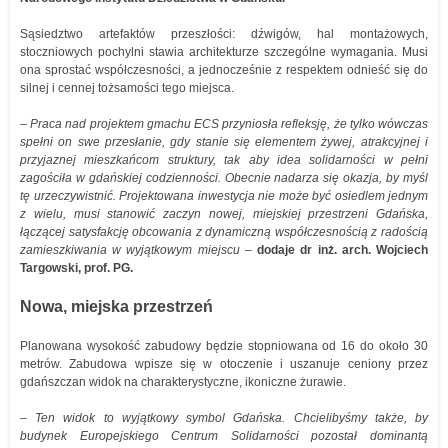
Sąsiedztwo artefaktów przeszłości: dźwigów, hal montażowych,
stoczniowych pochylni stawia architekturze szczególne wymagania. Musi
ona sprostać współczesności, a jednocześnie z respektem odnieść się do
silnej i cennej tożsamości tego miejsca.
– Praca nad projektem gmachu ECS przyniosła refleksję, że tylko wówczas
spełni on swe przesłanie, gdy stanie się elementem żywej, atrakcyjnej i
przyjaznej mieszkańcom struktury, tak aby idea solidarności w pełni
zagościła w gdańskiej codzienności. Obecnie nadarza się okazja, by myśl
tę urzeczywistnić. Projektowana inwestycja nie może być osiedlem jednym
z wielu, musi stanowić zaczyn nowej, miejskiej przestrzeni Gdańska,
łączącej satysfakcję obcowania z dynamiczną współczesnością z radością
zamieszkiwania w wyjątkowym miejscu –
dodaje dr inż. arch. Wojciech
Targowski, prof. PG.
Nowa, miejska przestrzeń
Planowana wysokość zabudowy będzie stopniowana od 16 do około 30
metrów. Zabudowa wpisze się w otoczenie i uszanuje ceniony przez
gdańszczan widok na charakterystyczne, ikoniczne żurawie.
– Ten widok to wyjątkowy symbol Gdańska. Chcielibyśmy także, by
budynek Europejskiego Centrum Solidarności pozostał dominantą