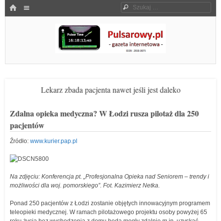
Menu
HOME
Szukaj
SKOCZ DO TREŚCI
Pulsarowy.pl
Lekarz zbada pacjenta nawet jeśli jest daleko
Zdalna opieka medyczna? W Łodzi rusza pilotaż dla 250
pacjentów
Źródło:
www.kurier.pap.pl
Na zdjęciu: Konferencja pt. „Profesjonalna Opieka nad Seniorem – trendy i
możliwości dla woj. pomorskiego”. Fot. Kazimierz Netka.
Ponad 250 pacjentów z Łodzi zostanie objętych innowacyjnym programem
teleopieki medycznej. W ramach pilotażowego projektu osoby powyżej 65