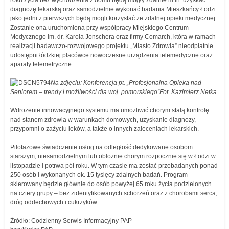
roku życia bez wychodzenia z domu będą mogły zdalnie m.in. uzyskać
diagnozę lekarską oraz samodzielnie wykonać badania.Mieszkańcy Łodzi
jako jedni z pierwszych będą mogli korzystać ze zdalnej opieki medycznej.
Zostanie ona uruchomiona przy współpracy Miejskiego Centrum
Medycznego im. dr. Karola Jonschera oraz firmy Comarch, która w ramach
realizacji badawczo-rozwojowego projektu „Miasto Zdrowia” nieodpłatnie
udostępni łódzkiej placówce nowoczesne urządzenia telemedyczne oraz
aparaty telemetryczne.
Na zdjęciu: Konferencja pt. „Profesjonalna Opieka nad
Seniorem – trendy i możliwości dla woj. pomorskiego”Fot. Kazimierz Netka.
Wdrożenie innowacyjnego systemu ma umożliwić chorym stałą kontrolę
nad stanem zdrowia w warunkach domowych, uzyskanie diagnozy,
przypomni o zażyciu leków, a także o innych zaleceniach lekarskich.
Pilotażowe świadczenie usług na odległość dedykowane osobom
starszym, niesamodzielnym lub obłożnie chorym rozpocznie się w Łodzi w
listopadzie i potrwa pół roku. W tym czasie ma zostać przebadanych ponad
250 osób i wykonanych ok. 15 tysięcy zdalnych badań. Program
skierowany będzie głównie do osób powyżej 65 roku życia podzielonych
na cztery grupy – bez zidentyfikowanych schorzeń oraz z chorobami serca,
dróg oddechowych i cukrzyków.
Źródło: Codzienny Serwis Informacyjny PAP