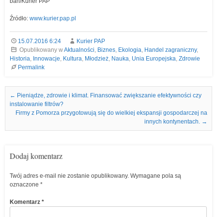
ban/Kurier PAP
Źródło:
www.kurier.pap.pl
15.07.2016 6:24
Kurier PAP
Opublikowany w
Aktualności
,
Biznes
,
Ekologia
,
Handel zagraniczny
,
Historia
,
Innowacje
,
Kultura
,
Młodzież
,
Nauka
,
Unia Europejska
,
Zdrowie
Permalink
Nawigacja we wpisach
←
Pieniądze, zdrowie i klimat. Finansować zwiększanie efektywności czy
instalowanie filtrów?
Firmy z Pomorza przygotowują się do wielkiej ekspansji gospodarczej na
innych kontynentach.
→
Dodaj komentarz
Twój adres e-mail nie zostanie opublikowany.
Wymagane pola są
oznaczone
*
Komentarz
*