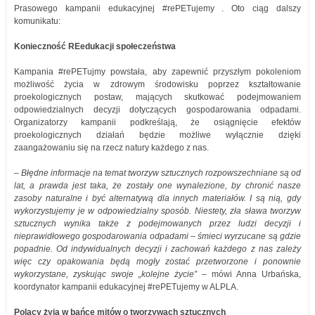
Prasowego kampanii edukacyjnej #rePETujemy . Oto ciąg dalszy
komunikatu:
Konieczność REedukacji społeczeństwa
Kampania #rePETujmy powstała, aby zapewnić przyszłym pokoleniom
możliwość życia w zdrowym środowisku poprzez kształtowanie
proekologicznych postaw, mających skutkować podejmowaniem
odpowiedzialnych decyzji dotyczących gospodarowania odpadami.
Organizatorzy kampanii podkreślają, że osiągnięcie efektów
proekologicznych działań będzie możliwe wyłącznie dzięki
zaangażowaniu się na rzecz natury każdego z nas.
–
Błędne informacje na temat tworzyw sztucznych rozpowszechniane są od
lat, a prawda jest taka, że zostały one wynalezione, by chronić nasze
zasoby naturalne i być alternatywą dla innych materiałów. I są nią, gdy
wykorzystujemy je w odpowiedzialny sposób. Niestety, zła sława tworzyw
sztucznych wynika także z podejmowanych przez ludzi decyzji i
nieprawidłowego gospodarowania odpadami – śmieci wyrzucane są gdzie
popadnie. Od indywidualnych decyzji i zachowań każdego z nas zależy
więc czy opakowania będą mogły zostać przetworzone i ponownie
wykorzystane, zyskując swoje „kolejne życie”
– mówi Anna Urbańska,
koordynator kampanii edukacyjnej #rePETujemy w ALPLA.
Polacy żyją w bańce mitów o tworzywach sztucznych