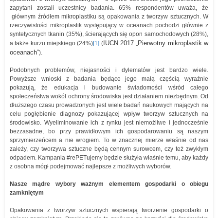
zapytani zostali uczestnicy badania. 65% respondentów uważa, że
głównym źródłem mikroplastiku są opakowania z tworzyw sztucznych. W
rzeczywistości mikroplastik występujący w oceanach pochodzi głównie z
syntetycznych tkanin (35%), ścierających się opon samochodowych (28%),
IUCN 2017 „Pierwotny mikroplastik w
a także kurzu miejskiego (24%)
[1]
(
oceanach”
).
Podobnych problemów, niejasności i dylematów jest bardzo wiele.
Powyższe wnioski z badania będące jego małą częścią wyraźnie
pokazują, że edukacja i budowanie świadomości wśród całego
społeczeństwa wokół ochrony środowiska jest działaniem niezbędnym. Od
dłuższego czasu prowadzonych jest wiele badań naukowych mających na
celu pogłębienie diagnozy pokazującej wpływ tworzyw sztucznych na
środowisko. Wyeliminowanie ich z rynku jest niemożliwe i jednocześnie
bezzasadne, bo przy prawidłowym ich gospodarowaniu są naszym
sprzymierzeńcem a nie wrogiem. To w znacznej mierze właśnie od nas
zależy, czy tworzywa sztuczne będą cennym surowcem, czy też zwykłym
odpadem. Kampania #rePETujemy będzie służyła właśnie temu, aby każdy
z osobna mógł podejmować najlepsze z możliwych wyborów.
Nasze mądre wybory ważnym elementem gospodarki o obiegu
zamkniętym
Opakowania z tworzyw sztucznych wspierają tworzenie gospodarki o