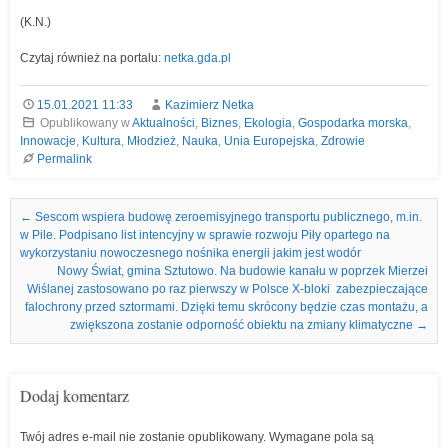
(K.N.)
Czytaj również na portalu:
netka.gda.pl
15.01.2021 11:33
Kazimierz Netka
Opublikowany w
Aktualności
,
Biznes
,
Ekologia
,
Gospodarka morska
,
Innowacje
,
Kultura
,
Młodzież
,
Nauka
,
Unia Europejska
,
Zdrowie
Permalink
Nawigacja we wpisach
←
Sescom wspiera budowę zeroemisyjnego transportu publicznego, m.in.
w Pile. Podpisano list intencyjny w sprawie rozwoju Piły opartego na
wykorzystaniu nowoczesnego nośnika energii jakim jest wodór
Nowy Świat, gmina Sztutowo. Na budowie kanału w poprzek Mierzei
Wiślanej zastosowano po raz pierwszy w Polsce X-bloki zabezpieczające
falochrony przed sztormami. Dzięki temu skrócony będzie czas montażu, a
zwiększona zostanie odporność obiektu na zmiany klimatyczne
→
Dodaj komentarz
Twój adres e-mail nie zostanie opublikowany.
Wymagane pola są