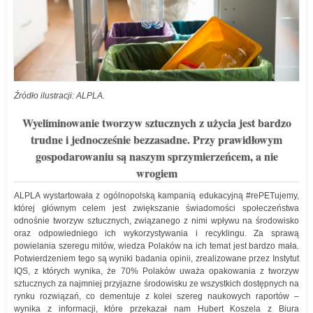
Źródło ilustracji: ALPLA.
Wyeliminowanie tworzyw sztucznych z użycia jest bardzo
trudne i jednocześnie bezzasadne. Przy prawidłowym
gospodarowaniu są naszym sprzymierzeńcem, a nie
wrogiem
ALPLA wystartowała z ogólnopolską kampanią edukacyjną #rePETujemy,
której głównym celem jest zwiększanie świadomości społeczeństwa
odnośnie tworzyw sztucznych, związanego z nimi wpływu na środowisko
oraz odpowiedniego ich wykorzystywania i recyklingu. Za sprawą
powielania szeregu mitów, wiedza Polaków na ich temat jest bardzo mała.
Potwierdzeniem tego są wyniki badania opinii, zrealizowane przez Instytut
IQS, z których wynika, że 70% Polaków uważa opakowania z tworzyw
sztucznych za najmniej przyjazne środowisku ze wszystkich dostępnych na
rynku rozwiązań, co dementuje z kolei szereg naukowych raportów –
wynika z informacji, które przekazał nam Hubert Koszela z Biura