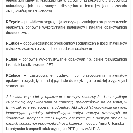
obiegu zamkniętym. Przekłada się to zarówno na korzyści dla środowiska
naturalnego, jak i nas samych. Niezbędna ku temu jest jednak zasada
4RE, w której skład wchodzą:
REcycle –
prawidłowa segregacja tworzyw pozwalająca na przetworzenie
opakowań, ponowne wykorzystanie materiałów i nadanie opakowaniom
drugiego życia,
REduce –
odpowiedzialność producentów i ograniczenie ilości materiałów
wykorzystywanych przez nich do produkcji opakowań,
REuse –
ponowne wykorzystywanie opakowań np. dzięki rozwiązaniom
takim jak butelki zwrotne PET,
REplace –
zastępowanie trudnych do przetworzenia materiałów
opakowaniowych, tymi nadającymi się do recyklingu i bardziej przyjaznymi
środowisku.
Jako lider w produkcji opakowań z tworzyw sztucznych i ich recyklingu
czujemy się odpowiedzialni za edukację społeczeństwa na ich temat, w
tym w zakresie segregowania odpadów. ALPLA od lat wprowadza na rynek
innowacyjne produkty minimalizujące wpływ tworzyw sztucznych na
środowisko. Kampania #rePETujemy jest kolejnym z naszych działań w
ramach społecznej odpowiedzialności biznesu
– dodaje Anna Urbańska –
koordynator kampanii edukacyjnej #rePETujemy w ALPLA.