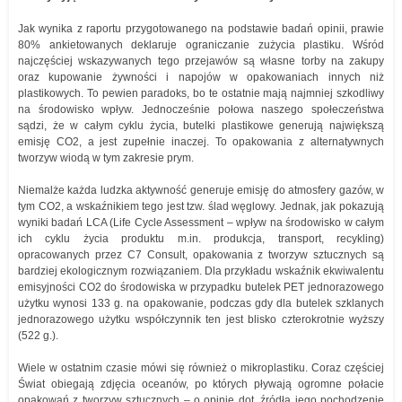
Jak wynika z raportu przygotowanego na podstawie badań opinii, prawie
80% ankietowanych deklaruje ograniczanie zużycia plastiku. Wśród
najczęściej wskazywanych tego przejawów są własne torby na zakupy
oraz kupowanie żywności i napojów w opakowaniach innych niż
plastikowych. To pewien paradoks, bo te ostatnie mają najmniej szkodliwy
na środowisko wpływ. Jednocześnie połowa naszego społeczeństwa
sądzi, że w całym cyklu życia, butelki plastikowe generują największą
emisję CO2, a jest zupełnie inaczej. To opakowania z alternatywnych
tworzyw wiodą w tym zakresie prym.
Niemalże każda ludzka aktywność generuje emisję do atmosfery gazów, w
tym CO2, a wskaźnikiem tego jest tzw. ślad węglowy. Jednak, jak pokazują
wyniki badań LCA (Life Cycle Assessment – wpływ na środowisko w całym
ich cyklu życia produktu m.in. produkcja, transport, recykling)
opracowanych przez C7 Consult, opakowania z tworzyw sztucznych są
bardziej ekologicznym rozwiązaniem. Dla przykładu wskaźnik ekwiwalentu
emisyjności CO2 do środowiska w przypadku butelek PET jednorazowego
użytku wynosi 133 g. na opakowanie, podczas gdy dla butelek szklanych
jednorazowego użytku współczynnik ten jest blisko czterokrotnie wyższy
(522 g.).
Wiele w ostatnim czasie mówi się również o mikroplastiku. Coraz częściej
Świat obiegają zdjęcia oceanów, po których pływają ogromne połacie
opakowań z tworzyw sztucznych – o opinie dot. źródła jego pochodzenie