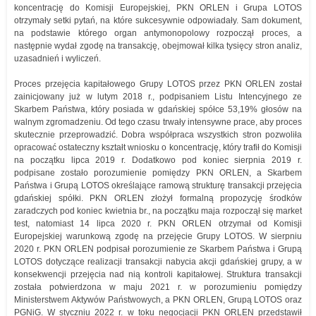
koncentrację do Komisji Europejskiej, PKN ORLEN i Grupa LOTOS
otrzymały setki pytań, na które sukcesywnie odpowiadały. Sam dokument,
na podstawie którego organ antymonopolowy rozpoczął proces, a
następnie wydał zgodę na transakcję, obejmował kilka tysięcy stron analiz,
uzasadnień i wyliczeń.
Proces przejęcia kapitałowego Grupy LOTOS przez PKN ORLEN został
zainicjowany już w lutym 2018 r., podpisaniem Listu Intencyjnego ze
Skarbem Państwa, który posiada w gdańskiej spółce 53,19% głosów na
walnym zgromadzeniu. Od tego czasu trwały intensywne prace, aby proces
skutecznie przeprowadzić. Dobra współpraca wszystkich stron pozwoliła
opracować ostateczny kształt wniosku o koncentrację, który trafił do Komisji
na początku lipca 2019 r. Dodatkowo pod koniec sierpnia 2019 r.
podpisane zostało porozumienie pomiędzy PKN ORLEN, a Skarbem
Państwa i Grupą LOTOS określające ramową strukturę transakcji przejęcia
gdańskiej spółki. PKN ORLEN złożył formalną propozycję środków
zaradczych pod koniec kwietnia br., na początku maja rozpoczął się market
test, natomiast 14 lipca 2020 r. PKN ORLEN otrzymał od Komisji
Europejskiej warunkową zgodę na przejęcie Grupy LOTOS. W sierpniu
2020 r. PKN ORLEN podpisał porozumienie ze Skarbem Państwa i Grupą
LOTOS dotyczące realizacji transakcji nabycia akcji gdańskiej grupy, a w
konsekwencji przejęcia nad nią kontroli kapitałowej. Struktura transakcji
została potwierdzona w maju 2021 r. w porozumieniu pomiędzy
Ministerstwem Aktywów Państwowych, a PKN ORLEN, Grupą LOTOS oraz
PGNiG. W styczniu 2022 r. w toku negocjacji PKN ORLEN przedstawił