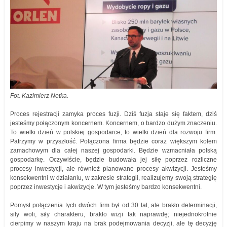
Fot. Kazimierz Netka.
Proces rejestracji zamyka proces fuzji. Dziś fuzja staje się faktem, dziś
jesteśmy połączonym koncernem. Koncernem, o bardzo dużym znaczeniu.
To wielki dzień w polskiej gospodarce, to wielki dzień dla rozwoju firm.
Patrzymy w przyszłość. Połączona firma będzie coraz większym kołem
zamachowym dla całej naszej gospodarki. Będzie wzmacniała polską
gospodarkę. Oczywiście, będzie budowała jej siłę poprzez rozliczne
procesy inwestycji, ale również planowane procesy akwizycji. Jesteśmy
konsekwentni w działaniu, w zakresie strategii, realizujemy swoją strategię
poprzez inwestycje i akwizycje. W tym jesteśmy bardzo konsekwentni.
Pomysł połączenia tych dwóch firm był od 30 lat, ale brakło determinacji,
siły woli, siły charakteru, brakło wizji tak naprawdę; niejednokrotnie
cierpimy w naszym kraju na brak podejmowania decyzji, ale tę decyzję