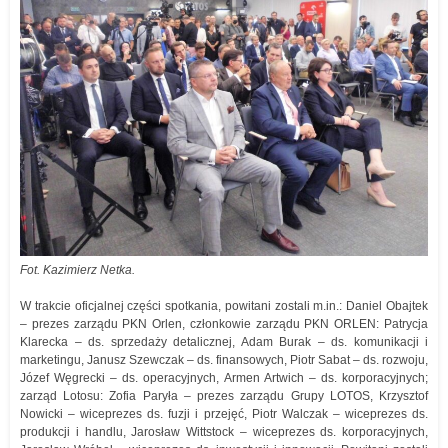
Fot. Kazimierz Netka.
W trakcie oficjalnej części spotkania, powitani zostali m.in.: Daniel Obajtek
– prezes zarządu PKN Orlen, członkowie zarządu PKN ORLEN: Patrycja
Klarecka – ds. sprzedaży detalicznej, Adam Burak – ds. komunikacji i
marketingu, Janusz Szewczak – ds. finansowych, Piotr Sabat – ds. rozwoju,
Józef Węgrecki – ds. operacyjnych, Armen Artwich – ds. korporacyjnych;
zarząd Lotosu: Zofia Paryła – prezes zarządu Grupy LOTOS, Krzysztof
Nowicki – wiceprezes ds. fuzji i przejęć, Piotr Walczak – wiceprezes ds.
produkcji i handlu, Jarosław Wittstock – wiceprezes ds. korporacyjnych,