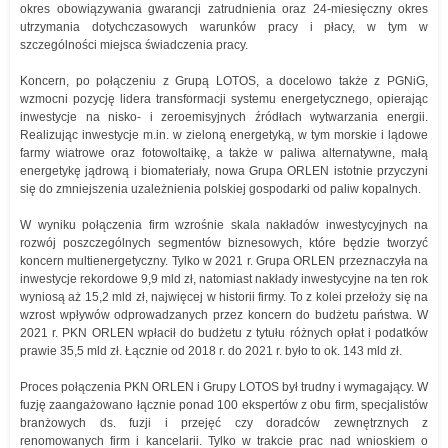
okres obowiązywania gwarancji zatrudnienia oraz 24-miesięczny okres
utrzymania dotychczasowych warunków pracy i płacy, w tym w
szczególności miejsca świadczenia pracy.
Koncern, po połączeniu z Grupą LOTOS, a docelowo także z PGNiG,
wzmocni pozycję lidera transformacji systemu energetycznego, opierając
inwestycje na nisko- i zeroemisyjnych źródłach wytwarzania energii.
Realizując inwestycje m.in. w zieloną energetyką, w tym morskie i lądowe
farmy wiatrowe oraz fotowoltaikę, a także w paliwa alternatywne, małą
energetykę jądrową i biomateriały, nowa Grupa ORLEN istotnie przyczyni
się do zmniejszenia uzależnienia polskiej gospodarki od paliw kopalnych.
W wyniku połączenia firm wzrośnie skala nakładów inwestycyjnych na
rozwój poszczególnych segmentów biznesowych, które będzie tworzyć
koncern multienergetyczny. Tylko w 2021 r. Grupa ORLEN przeznaczyła na
inwestycje rekordowe 9,9 mld zł, natomiast nakłady inwestycyjne na ten rok
wyniosą aż 15,2 mld zł, najwięcej w historii firmy. To z kolei przełoży się na
wzrost wpływów odprowadzanych przez koncern do budżetu państwa. W
2021 r. PKN ORLEN wpłacił do budżetu z tytułu różnych opłat i podatków
prawie 35,5 mld zł. Łącznie od 2018 r. do 2021 r. było to ok. 143 mld zł.
Proces połączenia PKN ORLEN i Grupy LOTOS był trudny i wymagający. W
fuzję zaangażowano łącznie ponad 100 ekspertów z obu firm, specjalistów
branżowych ds. fuzji i przejęć czy doradców zewnętrznych z
renomowanych firm i kancelarii. Tylko w trakcie prac nad wnioskiem o