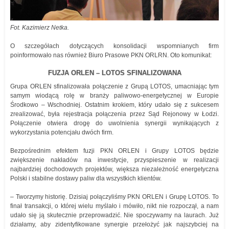
Fot. Kazimierz Netka.
O szczegółach dotyczących konsolidacji wspomnianych firm
poinformowało nas również Biuro Prasowe PKN ORLRN. Oto komunikat:
FUZJA ORLEN – LOTOS SFINALIZOWANA
Grupa ORLEN sfinalizowała połączenie z Grupą LOTOS, umacniając tym
samym wiodącą rolę w branży paliwowo-energetycznej w Europie
Środkowo – Wschodniej. Ostatnim krokiem, który udało się z sukcesem
zrealizować, była rejestracja połączenia przez Sąd Rejonowy w Łodzi.
Połączenie otwiera drogę do uwolnienia synergii wynikających z
wykorzystania potencjału dwóch firm.
Bezpośrednim efektem fuzji PKN ORLEN i Grupy LOTOS będzie
zwiększenie nakładów na inwestycje, przyspieszenie w realizacji
najbardziej dochodowych projektów, większa niezależność energetyczna
Polski i stabilne dostawy paliw dla wszystkich klientów.
– Tworzymy historię. Dzisiaj połączyliśmy PKN ORLEN i Grupę LOTOS. To
finał transakcji, o której wielu myślało i mówiło, nikt nie rozpoczął, a nam
udało się ją skutecznie przeprowadzić. Nie spoczywamy na laurach. Już
działamy, aby zidentyfikowane synergie przełożyć jak najszybciej na