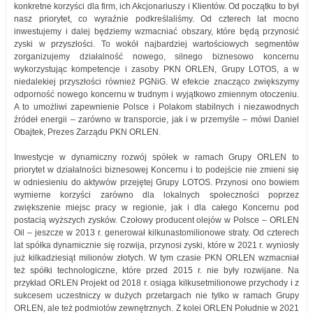
konkretne korzyści dla firm, ich Akcjonariuszy i Klientów. Od początku to był
nasz priorytet, co wyraźnie podkreślaliśmy. Od czterech lat mocno
inwestujemy i dalej będziemy wzmacniać obszary, które będą przynosić
zyski w przyszłości. To wokół najbardziej wartościowych segmentów
zorganizujemy działalność nowego, silnego biznesowo koncernu
wykorzystując kompetencje i zasoby PKN ORLEN, Grupy LOTOS, a w
niedalekiej przyszłości również PGNiG. W efekcie znacząco zwiększymy
odporność nowego koncernu w trudnym i wyjątkowo zmiennym otoczeniu.
A to umożliwi zapewnienie Polsce i Polakom stabilnych i niezawodnych
źródeł energii – zarówno w transporcie, jak i w przemyśle – mówi Daniel
Obajtek, Prezes Zarządu PKN ORLEN.
Inwestycje w dynamiczny rozwój spółek w ramach Grupy ORLEN to
priorytet w działalności biznesowej Koncernu i to podejście nie zmieni się
w odniesieniu do aktywów przejętej Grupy LOTOS. Przynosi ono bowiem
wymierne korzyści zarówno dla lokalnych społeczności poprzez
zwiększenie miejsc pracy w regionie, jak i dla całego Koncernu pod
postacią wyższych zysków. Czołowy producent olejów w Polsce – ORLEN
Oil – jeszcze w 2013 r. generował kilkunastomilionowe straty. Od czterech
lat spółka dynamicznie się rozwija, przynosi zyski, które w 2021 r. wyniosły
już kilkadziesiąt milionów złotych. W tym czasie PKN ORLEN wzmacniał
też spółki technologiczne, które przed 2015 r. nie były rozwijane. Na
przykład ORLEN Projekt od 2018 r. osiąga kilkusetmilionowe przychody i z
sukcesem uczestniczy w dużych przetargach nie tylko w ramach Grupy
ORLEN, ale też podmiotów zewnętrznych. Z kolei ORLEN Południe w 2021