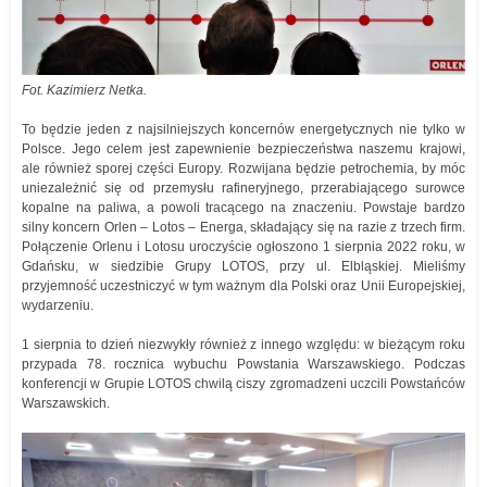
Fot. Kazimierz Netka.
To będzie jeden z najsilniejszych koncernów energetycznych nie tylko w
Polsce. Jego celem jest zapewnienie bezpieczeństwa naszemu krajowi,
ale również sporej części Europy. Rozwijana będzie petrochemia, by móc
uniezależnić się od przemysłu rafineryjnego, przerabiającego surowce
kopalne na paliwa, a powoli tracącego na znaczeniu. Powstaje bardzo
silny koncern Orlen – Lotos – Energa, składający się na razie z trzech firm.
Połączenie Orlenu i Lotosu uroczyście ogłoszono 1 sierpnia 2022 roku, w
Gdańsku, w siedzibie Grupy LOTOS, przy ul. Elbląskiej. Mieliśmy
przyjemność uczestniczyć w tym ważnym dla Polski oraz Unii Europejskiej,
wydarzeniu.
1 sierpnia to dzień niezwykły również z innego względu: w bieżącym roku
przypada 78. rocznica wybuchu Powstania Warszawskiego. Podczas
konferencji w Grupie LOTOS chwilą ciszy zgromadzeni uczcili Powstańców
Warszawskich.