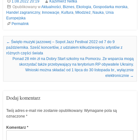
1.08.2022 20:19
Kazimierz Netka
Opublikowany w
Aktualności
,
Biznes
,
Ekologia
,
Gospodarka morska
,
Handel zagraniczny
,
Innowacje
,
Kultura
,
Młodzież
,
Nauka
,
Unia
Europejska
Permalink
Nawigacja we wpisach
←
Święto muzyki jazzowej – Sopot Jazz Festival 2022 od 7 do 9
października. Sześć koncertów, z udziałem kilkudziesięciu artystów z
różnych części świata
Ponad 28 mln zł na Dobry Start szkolny na Pomorzu. Ze wsparcia mogą
skorzystać także przebywający na terytorium RP obywatele Ukrainy.
Wnioski można składać od 1 lipca do 30 listopada br., wyłącznie
elektronicznie
→
Dodaj komentarz
Twój adres e-mail nie zostanie opublikowany.
Wymagane pola są
oznaczone
*
Komentarz
*