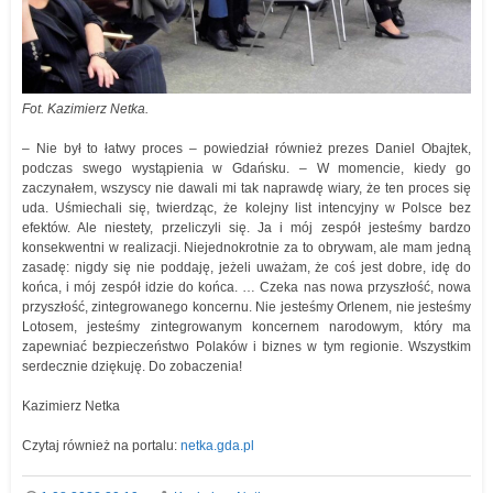
Fot. Kazimierz Netka.
– Nie był to łatwy proces – powiedział również prezes Daniel Obajtek,
podczas swego wystąpienia w Gdańsku. – W momencie, kiedy go
zaczynałem, wszyscy nie dawali mi tak naprawdę wiary, że ten proces się
uda. Uśmiechali się, twierdząc, że kolejny list intencyjny w Polsce bez
efektów. Ale niestety, przeliczyli się. Ja i mój zespół jesteśmy bardzo
konsekwentni w realizacji. Niejednokrotnie za to obrywam, ale mam jedną
zasadę: nigdy się nie poddaję, jeżeli uważam, że coś jest dobre, idę do
końca, i mój zespół idzie do końca. … Czeka nas nowa przyszłość, nowa
przyszłość, zintegrowanego koncernu. Nie jesteśmy Orlenem, nie jesteśmy
Lotosem, jesteśmy zintegrowanym koncernem narodowym, który ma
zapewniać bezpieczeństwo Polaków i biznes w tym regionie. Wszystkim
serdecznie dziękuję. Do zobaczenia!
Kazimierz Netka
Czytaj również na portalu:
netka.gda.pl