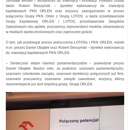
Jarosław Wróbel – wiceprezes ds. inwestycji i innowacji. Powitani zostali
także: Robert Śleszyński – dyrektor wykonawczy ds. inwestycji
kapitałowych PKN ORLEN oraz wszyscy zaangażowani w proces
połączenia Grupy PKN Orlen z Grupą LOTOS, a także przedstawiciele
Grupy Kapitałowej ORLEN i LOTOS, przedstawiciele Związków
Zawodowych obu spółek, pracownicy, reprezentanci mediów, obserwatorzy
w mediach społecznościowych oraz zaproszeni goście.
O tym, jak przebiegał proces jednoczenia LOTOSu i PKN ORLEN, mówili
m.in. prezes Daniel Obajtek oraz Robert Śleszyński – dyrektor wykonawczy
ds. inwestycji kapitałowych PKN ORLEN.
– Serdecznie witam również parlamentarzystów – powiedział prezes
Daniel Obajtek. Bardzo miło, ze jesteście: szanowni parlamentarzyści,
szanowni członkowie zarządu, szanowni dyrektorzy połączonych już firm,
szanowni pracownicy, szanowne związki zawodowe; wszyscy, którzy
reprezentujecie już dziś wspólną grupę: Grupę ORLEN.