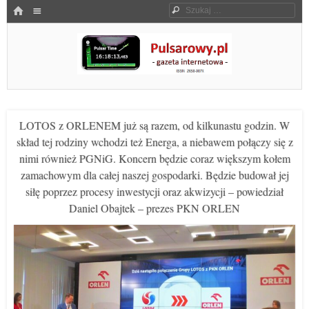
Menu
HOME
Szukaj
SKOCZ DO TREŚCI
Pulsarowy.pl
LOTOS z ORLENEM już są razem, od kilkunastu godzin. W
skład tej rodziny wchodzi też Energa, a niebawem połączy się z
nimi również PGNiG. Koncern będzie coraz większym kołem
zamachowym dla całej naszej gospodarki. Będzie budował jej
siłę poprzez procesy inwestycji oraz akwizycji – powiedział
Daniel Obajtek – prezes PKN ORLEN