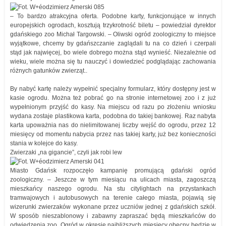
– To bardzo atrakcyjna oferta. Podobne karty, funkcjonujące w innych
europejskich ogrodach, kosztują trzykrotność biletu – powiedział dyrektor
gdańskiego zoo Michał Targowski. – Oliwski ogród zoologiczny to miejsce
wyjątkowe, chcemy by gdańszczanie zaglądali tu na co dzień i czerpali
stąd jak najwięcej, bo wiele dobrego można stąd wynieść. Niezależnie od
wieku, wiele można się tu nauczyć i dowiedzieć podglądając zachowania
różnych gatunków zwierząt..
By nabyć kartę należy wypełnić specjalny formularz, który dostępny jest w
kasie ogrodu. Można też pobrać go na stronie internetowej zoo i z już
wypełnionym przyjść do kasy. Na miejscu od razu po złożeniu wniosku
wydana zostaje plastikowa karta, podobna do takiej bankowej. Raz nabyta
karta upoważnia nas do nielimitowanej liczby wejść do ogrodu, przez 12
miesięcy od momentu nabycia przez nas takiej karty, już bez konieczności
stania w kolejce do kasy.
Zwierzaki „na gigancie”, czyli jak robi lew
Miasto Gdańsk rozpoczęło kampanię promującą gdański ogród
zoologiczny. – Jeszcze w tym miesiącu na ulicach miasta, zagoszczą
mieszkańcy naszego ogrodu. Na stu citylightach na przystankach
tramwajowych i autobusowych na terenie całego miasta, pojawią się
wizerunki zwierzaków wykonane przez uczniów jednej z gdańskich szkół.
W sposób nieszablonowy i zabawny zapraszać będą mieszkańców do
odwiedzenia zoo. Ogród w okresie najbliższych miesięcy obecny będzie w