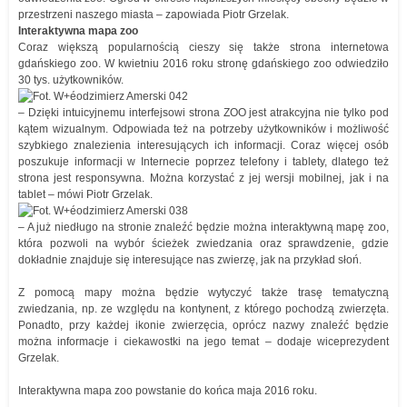
przestrzeni naszego miasta – zapowiada Piotr Grzelak.
Interaktywna mapa zoo
Coraz większą popularnością cieszy się także strona internetowa
gdańskiego zoo. W kwietniu 2016 roku stronę gdańskiego zoo odwiedziło
30 tys. użytkowników.
– Dzięki intuicyjnemu interfejsowi strona ZOO jest atrakcyjna nie tylko pod
kątem wizualnym. Odpowiada też na potrzeby użytkowników i możliwość
szybkiego znalezienia interesujących ich informacji. Coraz więcej osób
poszukuje informacji w Internecie poprzez telefony i tablety, dlatego też
strona jest responsywna. Można korzystać z jej wersji mobilnej, jak i na
tablet – mówi Piotr Grzelak.
– A już niedługo na stronie znaleźć będzie można interaktywną mapę zoo,
która pozwoli na wybór ścieżek zwiedzania oraz sprawdzenie, gdzie
dokładnie znajduje się interesujące nas zwierzę, jak na przykład słoń.
Z pomocą mapy można będzie wytyczyć także trasę tematyczną
zwiedzania, np. ze względu na kontynent, z którego pochodzą zwierzęta.
Ponadto, przy każdej ikonie zwierzęcia, oprócz nazwy znaleźć będzie
można informacje i ciekawostki na jego temat – dodaje wiceprezydent
Grzelak.
Interaktywna mapa zoo powstanie do końca maja 2016 roku.