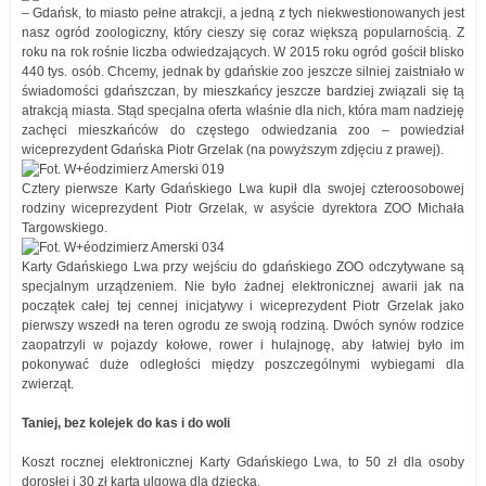
– Gdańsk, to miasto pełne atrakcji, a jedną z tych niekwestionowanych jest
nasz ogród zoologiczny, który cieszy się coraz większą popularnością. Z
roku na rok rośnie liczba odwiedzających. W 2015 roku ogród gościł blisko
440 tys. osób. Chcemy, jednak by gdańskie zoo jeszcze silniej zaistniało w
świadomości gdańszczan, by mieszkańcy jeszcze bardziej związali się tą
atrakcją miasta. Stąd specjalna oferta właśnie dla nich, która mam nadzieję
zachęci mieszkańców do częstego odwiedzania zoo – powiedział
wiceprezydent Gdańska Piotr Grzelak (na powyższym zdjęciu z prawej).
Cztery pierwsze Karty Gdańskiego Lwa kupił dla swojej czteroosobowej
rodziny wiceprezydent Piotr Grzelak, w asyście dyrektora ZOO Michała
Targowskiego.
Karty Gdańskiego Lwa przy wejściu do gdańskiego ZOO odczytywane są
specjalnym urządzeniem. Nie było żadnej elektronicznej awarii jak na
początek całej tej cennej inicjatywy i wiceprezydent Piotr Grzelak jako
pierwszy wszedł na teren ogrodu ze swoją rodziną. Dwóch synów rodzice
zaopatrzyli w pojazdy kołowe, rower i hulajnogę, aby łatwiej było im
pokonywać duże odległości między poszczególnymi wybiegami dla
zwierząt.
Taniej, bez kolejek do kas i do woli
Koszt rocznej elektronicznej Karty Gdańskiego Lwa, to 50 zł dla osoby
dorosłej i 30 zł karta ulgowa dla dziecka.