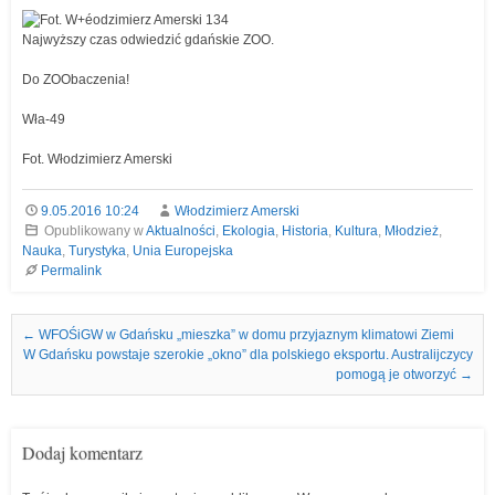
Najwyższy czas odwiedzić gdańskie ZOO.
Do ZOObaczenia!
Wła-49
Fot. Włodzimierz Amerski
9.05.2016 10:24
Włodzimierz Amerski
Opublikowany w
Aktualności
,
Ekologia
,
Historia
,
Kultura
,
Młodzież
,
Nauka
,
Turystyka
,
Unia Europejska
Permalink
Nawigacja we wpisach
←
WFOŚiGW w Gdańsku „mieszka” w domu przyjaznym klimatowi Ziemi
W Gdańsku powstaje szerokie „okno” dla polskiego eksportu. Australijczycy
pomogą je otworzyć
→
Dodaj komentarz