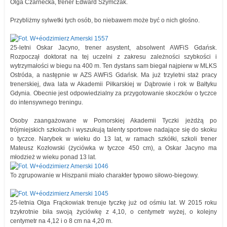
Olga Czarnecka, trener Edward Szymczak.
Przybliżmy sylwetki tych osób, bo niebawem może być o nich głośno.
25-letni Oskar Jacyno, trener asystent, absolwent AWFiS Gdańsk.
Rozpoczął doktorat na tej uczelni z zakresu zależności szybkości i
wytrzymałości w biegu na 400 m. Ten dystans sam biegał najpierw w MLKS
Ostróda, a następnie w AZS AWFiS Gdańsk. Ma już trzyletni staż pracy
trenerskiej, dwa lata w Akademii Piłkarskiej w Dąbrowie i rok w Bałtyku
Gdynia. Obecnie jest odpowiedzialny za przygotowanie skoczków o tyczce
do intensywnego treningu.
Osoby zaangażowane w Pomorskiej Akademii Tyczki jeżdżą po
trójmiejskich szkołach i wyszukują talenty sportowe nadające się do skoku
o tyczce. Narybek w wieku do 13 lat, w ramach szkółki, szkoli trener
Mateusz Kozłowski (życiówka w tyczce 450 cm), a Oskar Jacyno ma
młodzież w wieku ponad 13 lat.
To zgrupowanie w Hiszpanii miało charakter typowo siłowo-biegowy.
25-letnia Olga Frąckowiak trenuje tyczkę już od ośmiu lat. W 2015 roku
trzykrotnie biła swoją życiówkę z 4,10, o centymetr wyżej, o kolejny
centymetr na 4,12 i o 8 cm na 4,20 m.