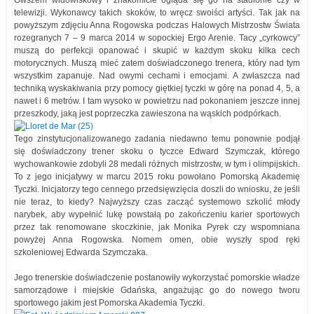
Owszem widowiskowy i znakomicie ogląda się go na stadionie czy w
telewizji. Wykonawcy takich skoków, to wręcz swoiści artyści. Tak jak na
powyższym zdjęciu Anna Rogowska podczas Halowych Mistrzostw Świata
rozegranych 7 – 9 marca 2014 w sopockiej Ergo Arenie. Tacy „cyrkowcy”
muszą do perfekcji opanować i skupić w każdym skoku kilka cech
motorycznych. Muszą mieć zatem doświadczonego trenera, który nad tym
wszystkim zapanuje. Nad owymi cechami i emocjami. A zwłaszcza nad
techniką wyskakiwania przy pomocy giętkiej tyczki w górę na ponad 4, 5, a
nawet i 6 metrów. I tam wysoko w powietrzu nad pokonaniem jeszcze innej
przeszkody, jaką jest poprzeczka zawieszona na wąskich podpórkach.
Tego zinstytucjonalizowanego zadania niedawno temu ponownie podjął
się doświadczony trener skoku o tyczce Edward Szymczak, którego
wychowankowie zdobyli 28 medali różnych mistrzostw, w tym i olimpijskich.
To z jego inicjatywy w marcu 2015 roku powołano Pomorską Akademię
Tyczki. Inicjatorzy tego cennego przedsięwzięcia doszli do wniosku, że jeśli
nie teraz, to kiedy? Najwyższy czas zacząć systemowo szkolić młody
narybek, aby wypełnić lukę powstałą po zakończeniu karier sportowych
przez tak renomowane skoczkinie, jak Monika Pyrek czy wspomniana
powyżej Anna Rogowska. Nomem omen, obie wyszły spod ręki
szkoleniowej Edwarda Szymczaka.
Jego trenerskie doświadczenie postanowiły wykorzystać pomorskie władze
samorządowe i miejskie Gdańska, angażując go do nowego tworu
sportowego jakim jest Pomorska Akademia Tyczki.