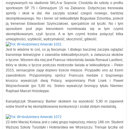
rozgrywanych na stadionie SKLA w Sopocie. Chodziła do szkoły o profilu
sportowym SP 75 i Gimnazjum 15 na Żabiance. Dotychczas trenowała
sprinty i skok w dal. Ale zaczęła szukać czegoś nowego, bardziej
skomplikowanego. No i trener od lekkoatletyki Bogusław Dziomba, polecił
ją trenerowi Edwardowi Szymczakowi, specjaliście od tyczki. No i tym
sposobem pod jego kierunkiem rozmiłowała się w tym czymś
skomplikowanym, czyli tyczce. A w tym czymś trzeba połączyć kilka
umiejętności, szybkość, wytrzymałość, skoczność, gibkość.
Jest to właśnie to coś, co ją fascynuje. I dlatego baczniej zaczęła oglądać
transmisje telewizyjne z zawodów lekkoatletycznych, a zwłaszcza skoków
o tyczne. Wzorem dla niej jest Francuz rekordzista świata Renaud Lavilleni,
który w skoku o tyczce podczas mistrzostw świata w lekkoatletyce – Pekin
2015, sensacyjnie zajął dopiero trzecie miejsce. Przypadło ono aż trzem
zawodnikom. Przypomnijmy, oprócz Francuza medale z brązowego
kruszcu wywalczyli dwaj Polacy, wspomniany Piotr Lisek i Paweł
Wojciechowski (po 5,80 m). Srebro wywalczył broniący tytułu Niemiec
Raphael Marcel Holzdeppe.
Kanadyjczyk Shawnacy Barber skokiem na wysokość 5,90 m zapewnił
sobie triumf w tej skomplikowanej konkurencji i został złotym medalistą.
22-letni Maciej Kolasa jest z całej grupy najwyższy, mierzy 186 cm. Student
Wyższej Szkoły Turystyki i Hotelarstwa we Wrzeszczu. Trenuje tyczkę od