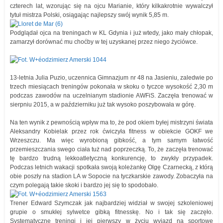
czterech lat, wzorując się na ojcu Marianie, który kilkakrotnie wywalczył
tytuł mistrza Polski, osiągając najlepszy swój wynik 5,85 m.
Podglądał ojca na treningach w KL Gdynia i już wtedy, jako mały chłopak,
zamarzył dorównać mu choćby w tej uzyskanej przez niego życiówce.
13-letnia Julia Puzio, uczennica Gimnazjum nr 48 na Jasieniu, zaledwie po
trzech miesiącach treningów pokonała w skoku o tyczce wysokość 2,30 m
podczas zawodów na uczelnianym stadionie AWFiS. Zaczęła trenować w
sierpniu 2015, a w październiku już tak wysoko poszybowała w górę.
Na ten wynik z pewnością wpływ ma to, że pod okiem byłej mistrzyni świata
Aleksandry Kobielak przez rok ćwiczyła fitness w obiekcie GOKF we
Wrzeszczu. Ma więc wyrobioną gibkość, a tym samym łatwość
przemieszczania swego ciała tuż nad poprzeczką. To, że zaczęła trenować
tę bardzo trudną lekkoatletyczną konkurencję, to zwykły przypadek.
Podczas letnich wakacji spotkała swoją koleżankę Olgę Czarnecką, z którą
obie poszły na stadion LA w Sopocie na tyczkarskie zawody. Zobaczyła na
czym polegają takie skoki i bardzo jej się to spodobało.
Trener Edward Szymczak jak najbardziej widział w swojej szkoleniowej
grupie o smukłej sylwetce gibką fitnesskę. No i tak się zaczęło.
Systematyczne treningi i jej pierwszy w życiu wyjazd na sportowe