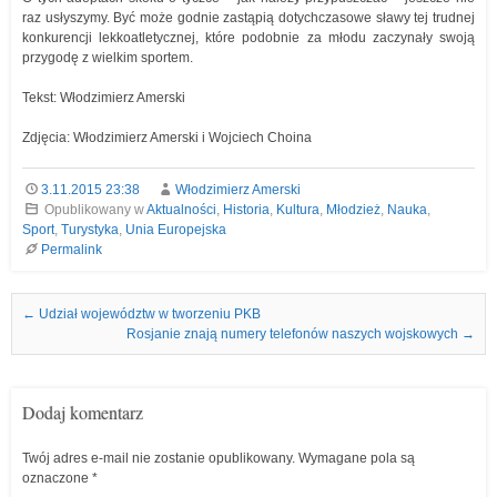
raz usłyszymy. Być może godnie zastąpią dotychczasowe sławy tej trudnej
konkurencji lekkoatletycznej, które podobnie za młodu zaczynały swoją
przygodę z wielkim sportem.
Tekst: Włodzimierz Amerski
Zdjęcia: Włodzimierz Amerski i Wojciech Choina
3.11.2015 23:38
Włodzimierz Amerski
Opublikowany w
Aktualności
,
Historia
,
Kultura
,
Młodzież
,
Nauka
,
Sport
,
Turystyka
,
Unia Europejska
Permalink
Nawigacja we wpisach
←
Udział województw w tworzeniu PKB
Rosjanie znają numery telefonów naszych wojskowych
→
Dodaj komentarz
Twój adres e-mail nie zostanie opublikowany.
Wymagane pola są
oznaczone
*