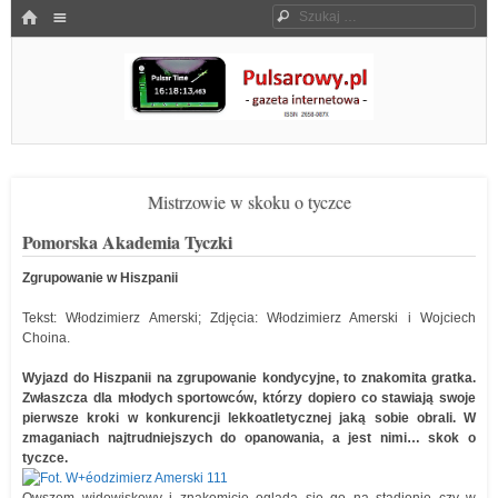
Menu
HOME
Szukaj
SKOCZ DO TREŚCI
Pulsarowy.pl
Mistrzowie w skoku o tyczce
Pomorska Akademia Tyczki
Zgrupowanie w Hiszpanii
Tekst: Włodzimierz Amerski; Zdjęcia: Włodzimierz Amerski i Wojciech
Choina.
Wyjazd do Hiszpanii na zgrupowanie kondycyjne, to znakomita gratka.
Zwłaszcza dla młodych sportowców, którzy dopiero co stawiają swoje
pierwsze kroki w konkurencji lekkoatletycznej jaką sobie obrali. W
zmaganiach najtrudniejszych do opanowania, a jest nimi… skok o
tyczce.