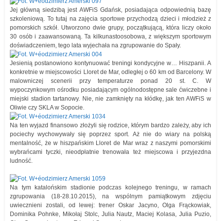
Jej główną siedzibą jest AWFiS Gdańsk, posiadająca odpowiednią bazę
szkoleniową. To tutaj na zajęcia sportowe przychodzą dzieci i młodzież z
pomorskich szkół. Utworzono dwie grupy, początkującą, która liczy około
30 osób i zaawansowaną. Ta kilkunastoosobowa, z większym sportowym
doświadczeniem, tego lata wyjechała na zgrupowanie do Spały.
Jesienią postanowiono kontynuować treningi kondycyjne w… Hiszpanii. A
konkretnie w miejscowości Lloret de Mar, odległej o 60 km od Barcelony. W
malowniczej scenerii przy temperaturze ponad 20 st. C. W
wypoczynkowym ośrodku posiadającym ogólnodostępne sale ćwiczebne i
miejski stadion tartanowy. Nie, nie zamknięty na kłódkę, jak ten AWFiS w
Oliwie czy SKLA w Sopocie.
Na ten wyjazd finansowo złożyli się rodzice, którym bardzo zależy, aby ich
pociechy wychowywały się poprzez sport. Aż nie do wiary na polską
mentalność, że w hiszpańskim Lloret de Mar wraz z naszymi pomorskimi
wybrańcami tyczki, nieodpłatnie trenowała też miejscowa i przyjezdna
ludność.
Na tym katalońskim stadionie podczas kolejnego treningu, w ramach
zgrupowania (18-28.10.2015), na wspólnym pamiątkowym zdjęciu
uwiecznieni zostali, od lewej: trener Oskar Jacyno, Olga Frąckowiak,
Dominika Pohnke, Mikołaj Stolc, Julia Nautz, Maciej Kolasa, Julia Puzio,