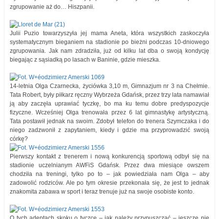
zgrupowanie aż do… Hiszpanii.
Julii Puzio towarzyszyła jej mama Aneta, która wszystkich zaskoczyła
systematycznym bieganiem na stadionie po bieżni podczas 10-dniowego
zgrupowania. Jak nam zdradziła, już od kilku lat dba o swoją kondycję
biegając z sąsiadką po lasach w Baninie, gdzie mieszka.
14-letnia Olga Czarnecka, życiówka 3,10 m, Gimnazjum nr 3 na Chełmie.
Tata Robert, były piłkarz ręczny Wybrzeża Gdańsk, przez trzy lata namawiał
ją aby zaczęła uprawiać tyczkę, bo ma ku temu dobre predyspozycje
fizyczne. Wcześniej Olga trenowała przez 6 lat gimnastykę artystyczną.
Tata postawił jednak na swoim. Zdobył telefon do trenera Szymczaka i do
niego zadzwonił z zapytaniem, kiedy i gdzie ma przyprowadzić swoją
córkę?
Pierwszy kontakt z trenerem i nową konkurencją sportową odbył się na
stadionie uczelnianym AWFiS Gdańsk. Przez dwa miesiące owszem
chodziła na treningi, tylko po to – jak powiedziała nam Olga – aby
zadowolić rodziców. Ale po tym okresie przekonała się, że jest to jednak
znakomita zabawa w sport i teraz trenuje już na swoje osobiste konto.
O tych adeptach skoku o tyczce – jak należy przypuszczać – jeszcze nie