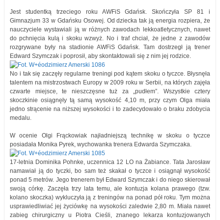
Jest studentką trzeciego roku AWFiS Gdańsk. Skończyła SP 81 i
Gimnazjum 33 w Gdańsku Osowej. Od dziecka tak ją energia rozpiera, że
nauczyciele wystawiali ją w różnych zawodach lekkoatletycznych, nawet
do pchnięcia kulą i skoku wzwyż. No i traf chciał, że jedne z zawodów
rozgrywane były na stadionie AWFiS Gdańsk. Tam dostrzegł ją trener
Edward Szymczak i poprosił, aby skontaktowali się z nim jej rodzice.
No i tak się zaczęły regularne treningi pod kątem skoku o tyczce. Błysnęła
talentem na mistrzostwach Europy w 2009 roku w Serbii, na których zajęła
czwarte miejsce, te nieszczęsne tuż za „pudłem”. Wszystkie cztery
skoczkinie osiągnęły tą samą wysokość 4,10 m, przy czym Olga miała
jedno strącenie na niższej wysokości i to zadecydowało o braku zdobycia
medalu.
W ocenie Olgi Frąckowiak najładniejszą technikę w skoku o tyczce
posiadała Monika Pyrek, wychowanka trenera Edwarda Szymczaka.
17-letnia Dominika Pohnke, uczennica 12 LO na Żabiance. Tata Jarosław
namawiał ją do tyczki, bo sam też skakał o tyczce i osiągnął wysokość
ponad 5 metrów. Jego trenerem był Edward Szymczak i do niego skierował
swoją córkę. Zaczęła trzy lata temu, ale kontuzja kolana prawego (tzw.
kolano skoczka) wykluczyła ją z treningów na ponad pół roku. Tym można
usprawiedliwiać jej życiówkę na wysokości zaledwie 2,80 m. Miała nawet
zabieg chirurgiczny u Piotra Cieśli, znanego lekarza kontuzjowanych