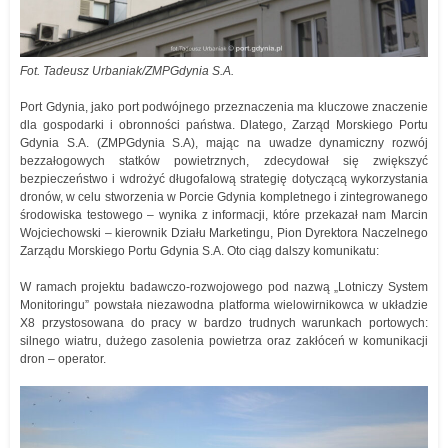
Fot. Tadeusz Urbaniak/ZMPGdynia S.A.
Port Gdynia, jako port podwójnego przeznaczenia ma kluczowe znaczenie
dla gospodarki i obronności państwa. Dlatego, Zarząd Morskiego Portu
Gdynia S.A. (ZMPGdynia S.A), mając na uwadze dynamiczny rozwój
bezzałogowych statków powietrznych, zdecydował się zwiększyć
bezpieczeństwo i wdrożyć długofalową strategię dotyczącą wykorzystania
dronów, w celu stworzenia w Porcie Gdynia kompletnego i zintegrowanego
środowiska testowego – wynika z informacji, które przekazał nam Marcin
Wojciechowski – kierownik Działu Marketingu, Pion Dyrektora Naczelnego
Zarządu Morskiego Portu Gdynia S.A. Oto ciąg dalszy komunikatu:
W ramach projektu badawczo-rozwojowego pod nazwą „Lotniczy System
Monitoringu” powstała niezawodna platforma wielowirnikowca w układzie
X8 przystosowana do pracy w bardzo trudnych warunkach portowych:
silnego wiatru, dużego zasolenia powietrza oraz zakłóceń w komunikacji
dron – operator.