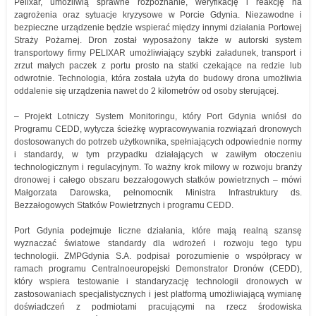
Pelixar, umożliwią sprawne rozpoznanie, weryfikację i reakcję na
zagrożenia oraz sytuacje kryzysowe w Porcie Gdynia. Niezawodne i
bezpieczne urządzenie będzie wspierać między innymi działania Portowej
Straży Pożarnej. Dron został wyposażony także w autorski system
transportowy firmy PELIXAR umożliwiający szybki załadunek, transport i
zrzut małych paczek z portu prosto na statki czekające na redzie lub
odwrotnie. Technologia, która została użyta do budowy drona umożliwia
oddalenie się urządzenia nawet do 2 kilometrów od osoby sterującej.
– Projekt Lotniczy System Monitoringu, który Port Gdynia wniósł do
Programu CEDD, wytycza ścieżkę wypracowywania rozwiązań dronowych
dostosowanych do potrzeb użytkownika, spełniających odpowiednie normy
i standardy, w tym przypadku działających w zawiłym otoczeniu
technologicznym i regulacyjnym. To ważny krok milowy w rozwoju branży
dronowej i całego obszaru bezzałogowych statków powietrznych – mówi
Małgorzata Darowska, pełnomocnik Ministra Infrastruktury ds.
Bezzałogowych Statków Powietrznych i programu CEDD.
Port Gdynia podejmuje liczne działania, które mają realną szansę
wyznaczać światowe standardy dla wdrożeń i rozwoju tego typu
technologii. ZMPGdynia S.A. podpisał porozumienie o współpracy w
ramach programu Centralnoeuropejski Demonstrator Dronów (CEDD),
który wspiera testowanie i standaryzację technologii dronowych w
zastosowaniach specjalistycznych i jest platformą umożliwiającą wymianę
doświadczeń z podmiotami pracującymi na rzecz środowiska