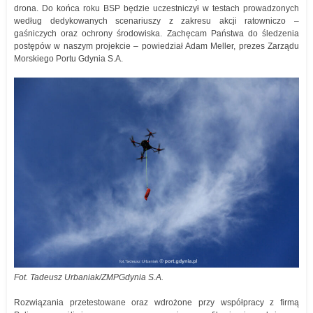
drona. Do końca roku BSP będzie uczestniczył w testach prowadzonych
według dedykowanych scenariuszy z zakresu akcji ratowniczo –
gaśniczych oraz ochrony środowiska. Zachęcam Państwa do śledzenia
postępów w naszym projekcie – powiedział Adam Meller, prezes Zarządu
Morskiego Portu Gdynia S.A.
Fot. Tadeusz Urbaniak/ZMPGdynia S.A.
Rozwiązania przetestowane oraz wdrożone przy współpracy z firmą