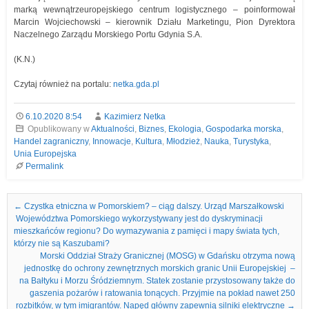
marką wewnątrzeuropejskiego centrum logistycznego – poinformował
Marcin Wojciechowski – kierownik Działu Marketingu, Pion Dyrektora
Naczelnego Zarządu Morskiego Portu Gdynia S.A.
(K.N.)
Czytaj również na portalu:
netka.gda.pl
6.10.2020 8:54
Kazimierz Netka
Opublikowany w
Aktualności
,
Biznes
,
Ekologia
,
Gospodarka morska
,
Handel zagraniczny
,
Innowacje
,
Kultura
,
Młodzież
,
Nauka
,
Turystyka
,
Unia Europejska
Permalink
Nawigacja we wpisach
←
Czystka etniczna w Pomorskiem? – ciąg dalszy. Urząd Marszałkowski
Województwa Pomorskiego wykorzystywany jest do dyskryminacji
mieszkańców regionu? Do wymazywania z pamięci i mapy świata tych,
którzy nie są Kaszubami?
Morski Oddział Straży Granicznej (MOSG) w Gdańsku otrzyma nową
jednostkę do ochrony zewnętrznych morskich granic Unii Europejskiej –
na Bałtyku i Morzu Śródziemnym. Statek zostanie przystosowany także do
gaszenia pożarów i ratowania tonących. Przyjmie na pokład nawet 250
rozbitków, w tym imigrantów. Napęd główny zapewnią silniki elektryczne
→