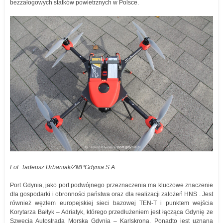
bezzałogowych statków powietrznych w Polsce.
Fot. Tadeusz Urbaniak/ZMPGdynia S.A.
Port Gdynia, jako port podwójnego przeznaczenia ma kluczowe znaczenie
dla gospodarki i obronności państwa oraz dla realizacji założeń HNS . Jest
również węzłem europejskiej sieci bazowej TEN-T i punktem wejścia
Korytarza Bałtyk – Adriatyk, którego przedłużeniem jest łącząca Gdynię ze
Szwecją Autostrada Morska Gdynia – Karlskrona. Ponadto jest uznaną