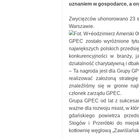
uznaniem w gospodarce, a org
Zwycięzców uhonorowano 23 st
Warszawie.
GPEC zostało wyróżnione tyt
największych polskich przedsię
konkurencyjności w branży, j
działalność charytatywną i dbał
– Ta nagroda jest dla Grupy G
realizować założoną strategi
znaleźliśmy się w gronie naj
członek zarządu GPEC.
Grupa GPEC od lat z sukcesami
ważne dla rozwoju miast, w któr
gdańskiego powietrza przed
Stogów i Przeróbki do miejski
kotłownię węglową „Zawiślańsk