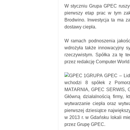
W styczniu Grupa GPEC ruszył
pierwszy etap prac w tym zakr
Brodwino. Inwestycja ta ma z
dostawy ciepła.
W ramach podnoszenia jakośc
wdrożyła także innowacyjny s
rzeczywistym. Spółka za tę te
przez redakcję Computer World
GRUPA GPEC – Lider
wchodzi 8 spółek z Pom
MATARNIA, GPEC SERWIS, G
Główną działalnością firmy, kt
wytwarzanie ciepła oraz wytwa
pierwszej dziesiątce najwięk
w 2013 r. w Gdańsku lokali mi
przez Grupę GPEC.