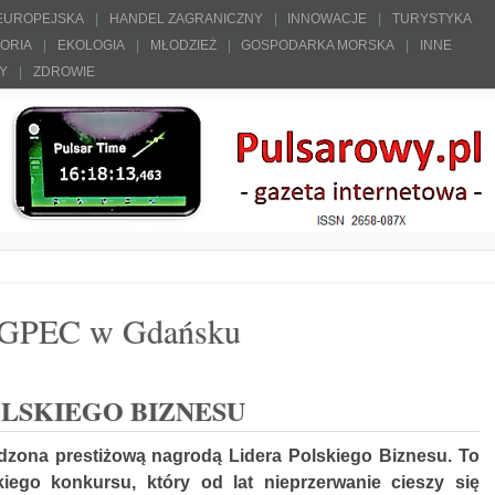
 EUROPEJSKA
HANDEL ZAGRANICZNY
INNOWACJE
TURYSTYKA
TORIA
EKOLOGIA
MŁODZIEŻ
GOSPODARKA MORSKA
INNE
ŁY
ZDROWIE
 GPEC w Gdańsku
LSKIEGO BIZNESU
dzona prestiżową nagrodą Lidera Polskiego Biznesu. To
iego konkursu, który od lat nieprzerwanie cieszy się