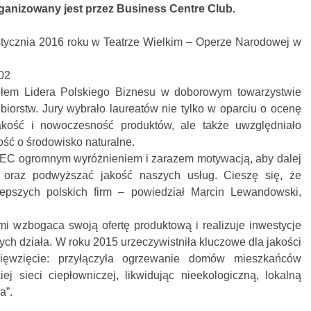
anizowany jest przez Business Centre Club.
ycznia 2016 roku w Teatrze Wielkim – Operze Narodowej w
ułem Lidera Polskiego Biznesu w doborowym towarzystwie
biorstw. Jury wybrało laureatów nie tylko w oparciu o ocenę
akość i nowoczesność produktów, ale także uwzględniało
ość o środowisko naturalne.
PEC ogromnym wyróżnieniem i zarazem motywacją, aby dalej
ę oraz podwyższać jakość naszych usług. Cieszę się, że
lepszych polskich firm – powiedział Marcin Lewandowski,
 wzbogaca swoją ofertę produktową i realizuje inwestycje
ych działa. W roku 2015 urzeczywistniła kluczowe dla jakości
sięwzięcie: przyłączyła ogrzewanie domów mieszkańców
ej sieci ciepłowniczej, likwidując nieekologiczną, lokalną
a”.