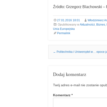
Źródło: Grzegorz Blachowski 
27.01.2016 18:01
Włodzimierz A
Opublikowany w
Aktualności
,
Biznes
,
Unia Europejska
Permalink
Nawigacja we wpisach
←
Politechnika i Uniwersytet w… epoce j
Dodaj komentarz
Twój adres e-mail nie zostanie opu
Komentarz
*