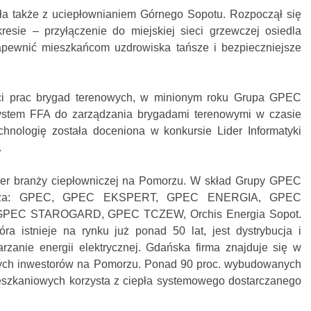
a także z uciepłownianiem Górnego Sopotu. Rozpoczął się
esie – przyłączenie do miejskiej sieci grzewczej osiedla
apewnić mieszkańcom uzdrowiska tańsze i bezpieczniejsze
i prac brygad terenowych, w minionym roku Grupa GPEC
ystem FFA do zarządzania brygadami terenowymi w czasie
chnologię została doceniona w konkursie Lider Informatyki
.
 branży ciepłowniczej na Pomorzu. W skład Grupy GPEC
orza: GPEC, GPEC EKSPERT, GPEC ENERGIA, GPEC
PEC STAROGARD, GPEC TCZEW, Orchis Energia Sopot.
óra istnieje na rynku już ponad 50 lat, jest dystrybucja i
rzanie energii elektrycznej. Gdańska firma znajduje się w
szych inwestorów na Pomorzu. Ponad 90 proc. wybudowanych
eszkaniowych korzysta z ciepła systemowego dostarczanego