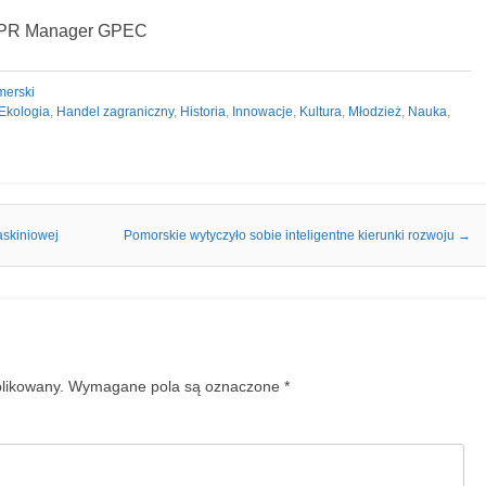
– PR Manager GPEC
merski
Ekologia
,
Handel zagraniczny
,
Historia
,
Innowacje
,
Kultura
,
Młodzież
,
Nauka
,
askiniowej
Pomorskie wytyczyło sobie inteligentne kierunki rozwoju
→
blikowany.
Wymagane pola są oznaczone
*