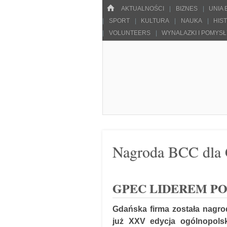
Menu
HOME
SKOCZ DO TREŚCI
AKTUALNOŚCI
BIZNES
UNIA
SPORT
KULTURA
NAUKA
HIS
VOLUNTEERS
WYNALAZKI I POMYS
Pulsarowy.pl
Nagroda BCC dla
GPEC LIDEREM PO
Gdańska firma została nagro
już XXV edycja ogólnopolsk