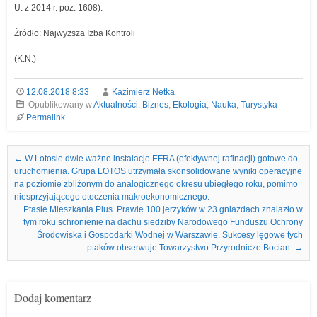
U. z 2014 r. poz. 1608).
Źródło: Najwyższa Izba Kontroli
(K.N.)
12.08.2018 8:33
Kazimierz Netka
Opublikowany w
Aktualności
,
Biznes
,
Ekologia
,
Nauka
,
Turystyka
Permalink
Nawigacja we wpisach
←
W Lotosie dwie ważne instalacje EFRA (efektywnej rafinacji) gotowe do
uruchomienia. Grupa LOTOS utrzymała skonsolidowane wyniki operacyjne
na poziomie zbliżonym do analogicznego okresu ubiegłego roku, pomimo
niesprzyjającego otoczenia makroekonomicznego.
Ptasie Mieszkania Plus. Prawie 100 jerzyków w 23 gniazdach znalazło w
tym roku schronienie na dachu siedziby Narodowego Funduszu Ochrony
Środowiska i Gospodarki Wodnej w Warszawie. Sukcesy lęgowe tych
ptaków obserwuje Towarzystwo Przyrodnicze Bocian.
→
Dodaj komentarz