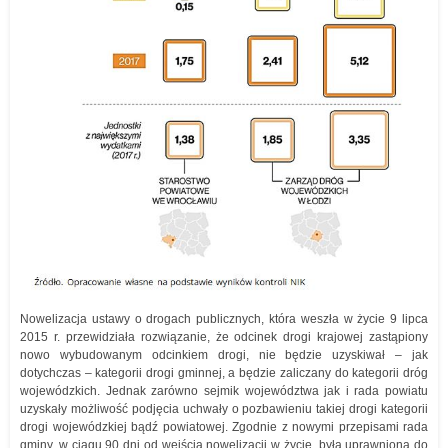
Nowelizacja ustawy o drogach publicznych, która weszła w życie 9 lipca
2015 r. przewidziała rozwiązanie, że odcinek drogi krajowej zastąpiony
nowo wybudowanym odcinkiem drogi, nie będzie uzyskiwał – jak
dotychczas – kategorii drogi gminnej, a będzie zaliczany do kategorii dróg
wojewódzkich. Jednak zarówno sejmik województwa jak i rada powiatu
uzyskały możliwość podjęcia uchwały o pozbawieniu takiej drogi kategorii
drogi wojewódzkiej bądź powiatowej. Zgodnie z nowymi przepisami rada
gminy, w ciągu 90 dni od wejścia nowelizacji w życie, była uprawniona do