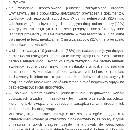
budynków.
nie wszystkie skontrolowane jednostki zarządzające drogami
wywiązywały się z obowiązków dotyczących prowadzenia dokumentów
ewidencyjnych przejętych starodroży. W ośmiu jednostkach (31%) nie
założono w ogóle książek drogi dla przejętych dróg, natomiast trzy (11%)
założyły książki drogi tylko dla części przejętych odcinków. Trzy inne
jednostki prowadziły książki nierzetelnie – zamieszczone w nich dane
były niepełne bądź nieaktualne. Ośmiu zarządców (31%) nie prowadziło
dzienników objazdu dróg.
w skontrolowanych 10 jednostkach (38%) nie nadano przejętym drogom
numerów ewidencyjnych. Jednostki te nie wystąpiły także z wnioskiem o
nadanie numeru drogi. Dwóch kolejnych zarządców nie nadało numeru
ewidencyjnego, a trzech innych nie wystąpiło z wnioskiem o nadanie
numeru drogi. W konsekwencji, kierownictwo tych jednostek nie miało
podstawowych informacji o parametrach techniczno-eksploatacyjnych
dróg i obiektów mostowych, co również mogło mieć negatywny wpływ na
bezpieczeństwo ruchu drogowego.
w połowie skontrolowanych jednostek nie uregulowano kwestii
dotyczących urządzeń infrastruktury technicznej przejętych starodroży,
które nie były związane z potrzebami zarządzania tymi drogami lub
potrzebami ruchu drogowego.
W dziewięciu jednostkach sprawy te nie zostały w ogóle podjęte, a w
czterech uregulowano je częściowo. Spowodowało to, że opłaty z tytułu
umieszczenia takich urządzeń często nie wpływały do właściwego
zarządcy. W trakcie kontroli zidentyfikowano również jednostki, które nie