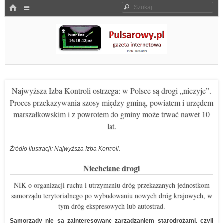
Menu
HOME
Szukaj
SKOCZ DO TREŚCI
Pulsarowy.pl
Najwyższa Izba Kontroli ostrzega: w Polsce są drogi „niczyje”.
Proces przekazywania szosy między gminą, powiatem i urzędem
marszałkowskim i z powrotem do gminy może trwać nawet 10
lat.
Źródło ilustracji: Najwyższa Izba Kontroli.
Niechciane drogi
NIK o organizacji ruchu i utrzymaniu dróg przekazanych jednostkom
samorządu terytorialnego po wybudowaniu nowych dróg krajowych, w
tym dróg ekspresowych lub autostrad.
Samorządy nie są zainteresowane zarządzaniem starodrożami, czyli