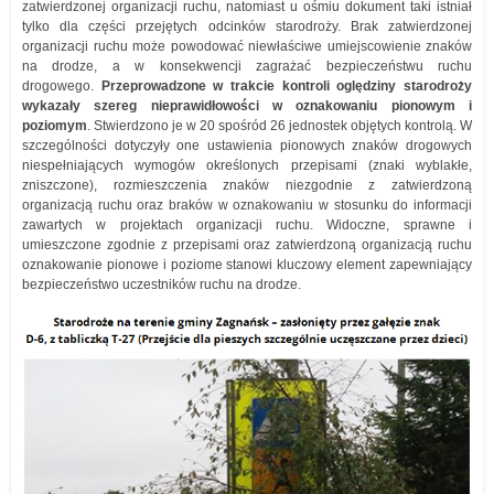
zatwierdzonej organizacji ruchu, natomiast u ośmiu dokument taki istniał
tylko dla części przejętych odcinków starodroży. Brak zatwierdzonej
organizacji ruchu może powodować niewłaściwe umiejscowienie znaków
na drodze, a w konsekwencji zagrażać bezpieczeństwu ruchu
drogowego.
Przeprowadzone w trakcie kontroli oględziny starodroży
wykazały szereg nieprawidłowości w oznakowaniu pionowym i
poziomym
. Stwierdzono je w 20 spośród 26 jednostek objętych kontrolą. W
szczególności dotyczyły one ustawienia pionowych znaków drogowych
niespełniających wymogów określonych przepisami (znaki wyblakłe,
zniszczone), rozmieszczenia znaków niezgodnie z zatwierdzoną
organizacją ruchu oraz braków w oznakowaniu w stosunku do informacji
zawartych w projektach organizacji ruchu. Widoczne, sprawne i
umieszczone zgodnie z przepisami oraz zatwierdzoną organizacją ruchu
oznakowanie pionowe i poziome stanowi kluczowy element zapewniający
bezpieczeństwo uczestników ruchu na drodze.