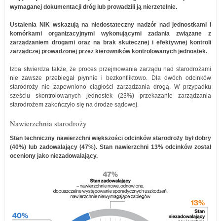
wymaganej dokumentacji dróg lub prowadzili ją nierzetelnie.
Ustalenia NIK wskazują na niedostateczny nadzór nad jednostkami i
komórkami organizacyjnymi wykonującymi zadania związane z
zarządzaniem drogami oraz na brak skutecznej i efektywnej kontroli
zarządczej prowadzonej przez kierowników kontrolowanych jednostek.
Izba stwierdza także, że proces przejmowania zarządu nad starodrożami
nie zawsze przebiegał płynnie i bezkonfliktowo. Dla dwóch odcinków
starodroży nie zapewniono ciągłości zarządzania drogą. W przypadku
sześciu skontrolowanych jednostek (23%) przekazanie zarządzania
starodrożem zakończyło się na drodze sądowej.
Nawierzchnia starodroży
Stan techniczny nawierzchni większości odcinków starodroży był dobry
(40%) lub zadowalający (47%). Stan nawierzchni 13% odcinków został
oceniony jako niezadowalający.