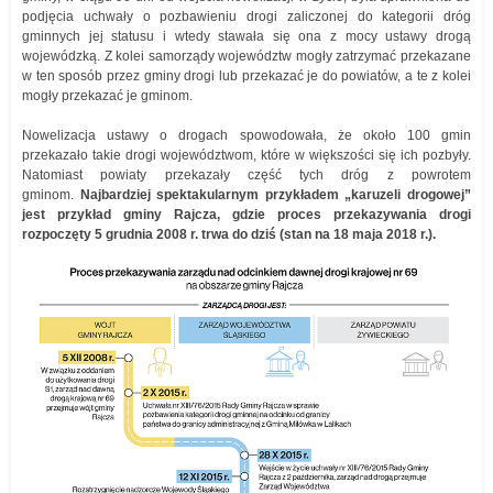
podjęcia uchwały o pozbawieniu drogi zaliczonej do kategorii dróg
gminnych jej statusu i wtedy stawała się ona z mocy ustawy drogą
wojewódzką. Z kolei samorządy województw mogły zatrzymać przekazane
w ten sposób przez gminy drogi lub przekazać je do powiatów, a te z kolei
mogły przekazać je gminom.
Nowelizacja ustawy o drogach spowodowała, że około 100 gmin
przekazało takie drogi województwom, które w większości się ich pozbyły.
Natomiast powiaty przekazały część tych dróg z powrotem
gminom.
Najbardziej spektakularnym przykładem „karuzeli drogowej”
jest przykład gminy Rajcza, gdzie proces przekazywania drogi
rozpoczęty 5 grudnia 2008 r. trwa do dziś (stan na 18 maja 2018 r.).