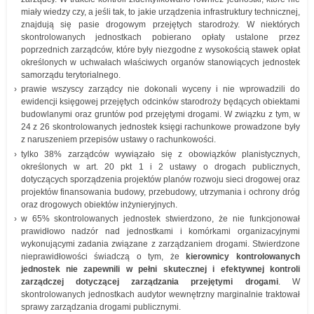
miały wiedzy czy, a jeśli tak, to jakie urządzenia infrastruktury technicznej,
znajdują się pasie drogowym przejętych starodroży. W niektórych
skontrolowanych jednostkach pobierano opłaty ustalone przez
poprzednich zarządców, które były niezgodne z wysokością stawek opłat
określonych w uchwałach właściwych organów stanowiących jednostek
samorządu terytorialnego.
prawie wszyscy zarządcy nie dokonali wyceny i nie wprowadzili do
ewidencji księgowej przejętych odcinków starodroży będących obiektami
budowlanymi oraz gruntów pod przejętymi drogami. W związku z tym, w
24 z 26 skontrolowanych jednostek księgi rachunkowe prowadzone były
z naruszeniem przepisów ustawy o rachunkowości.
tylko 38% zarządców wywiązało się z obowiązków planistycznych,
określonych w art. 20 pkt 1 i 2 ustawy o drogach publicznych,
dotyczących sporządzenia projektów planów rozwoju sieci drogowej oraz
projektów finansowania budowy, przebudowy, utrzymania i ochrony dróg
oraz drogowych obiektów inżynieryjnych.
w 65% skontrolowanych jednostek stwierdzono, że nie funkcjonował
prawidłowo nadzór nad jednostkami i komórkami organizacyjnymi
wykonującymi zadania związane z zarządzaniem drogami. Stwierdzone
nieprawidłowości świadczą o tym, że
kierownicy kontrolowanych
jednostek nie zapewnili w pełni skutecznej i efektywnej kontroli
zarządczej dotyczącej zarządzania przejętymi drogami
. W
skontrolowanych jednostkach audytor wewnętrzny marginalnie traktował
sprawy zarządzania drogami publicznymi.