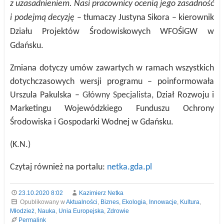
z uzasadnieniem. Nasi pracownicy ocenią jego zasadność
i podejmą decyzję
– tłumaczy Justyna Sikora – kierownik
Działu Projektów Środowiskowych WFOŚiGW w
Gdańsku.
Zmiana dotyczy umów zawartych w ramach wszystkich
dotychczasowych wersji programu –
poinformowała
Urszula Pakulska –
Główny Specjalista,
Dział Rozwoju i
Marketingu
Wojewódzkiego Funduszu Ochrony
Środowiska i Gospodarki Wodnej w Gdańsku.
(K.N.)
Czytaj również na portalu:
netka.gda.pl
23.10.2020 8:02
Kazimierz Netka
Opublikowany w
Aktualności
,
Biznes
,
Ekologia
,
Innowacje
,
Kultura
,
Młodzież
,
Nauka
,
Unia Europejska
,
Zdrowie
Permalink