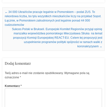
Nawigacja we wpisach
←
34 000 Ukraińców pracuje legalnie w Pomorskiem – podał ZUS. To
rekordowa liczba, bo tylu wszystkich mieszkańców liczy na przykład Sopot.
Łącznie, w Pomorskiem zatrudnionych jest legalnie ponad 44 000
cudzoziemców
Sukces Polski w Brukseli. Europejski Komitet Regionów przyjął opinię
marszałka województwa pomorskiego Mieczysława Struka na temat
propozycji Komisji Europejskiej REACT-EU. Celem tej propozycji jest
uzupełnienie programów polityki spójności w ramach walki z
koronakryzysem
→
Dodaj komentarz
Twój adres e-mail nie zostanie opublikowany.
Wymagane pola są
oznaczone
*
Komentarz
*