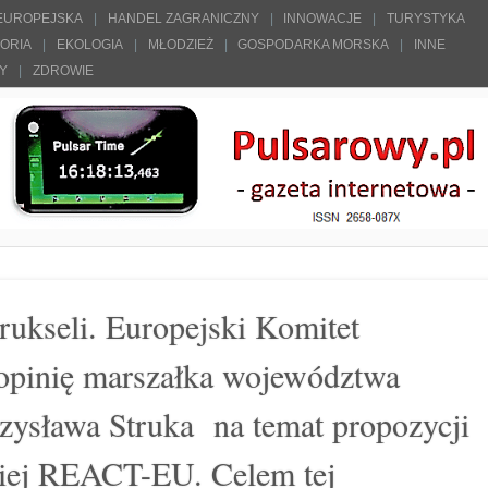
 EUROPEJSKA
HANDEL ZAGRANICZNY
INNOWACJE
TURYSTYKA
TORIA
EKOLOGIA
MŁODZIEŻ
GOSPODARKA MORSKA
INNE
ŁY
ZDROWIE
rukseli. Europejski Komitet
opinię marszałka województwa
ysława Struka na temat propozycji
kiej REACT-EU. Celem tej