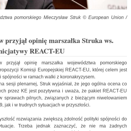
ództwa pomorskiego Mieczysław Struk © European Union /
 przyjął opinię marszałka Struka ws.
nicjatywy REACT-EU
w przyjął opinię marszałka województwa pomorskiego
ropozycji Komisji Europejskiej REACT-EU, której celem jest
i spójności w ramach walki z koronakryzysem.
a sesji plenarnej, Struk wyjaśniał, że jego ogólna ocena co
ch przez KE jest pozytywna i uważa, że pakiet REACT-EU
w sprawach pilnych, związanych z bieżącym niwelowaniem
jak i w trudnych sytuacjach w przyszłości.
szłość rozwiązania zwiększą zdolność polityki spójności do
tuacje. Trzeba jednak zaznaczyć, że nie ma żadnych