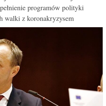
upełnienie programów polityki
h walki z koronakryzysem