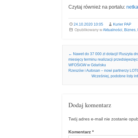
Czytaj również na portalu:
netka
24.10.2020 10:05
Kurier PAP
Opublikowany w
Aktualności
,
Biznes
,
Nawigacja we wpisach
←
Nawet do 37 000 zł dotacji! Ruszyła d
miesięcy terminu realizacji przedsięwzię
WFOŚiGW w Gdańsku
Rzeszów i Autosan – nowi partnerzy LOTO
Wcześniej, podobne listy 
Dodaj komentarz
Twój adres e-mail nie zostanie opu
Komentarz
*