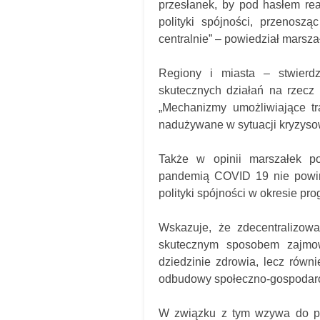
przesłanek, by pod hasłem re
polityki spójności, przenos
centralnie” – powiedział marsza
Regiony i miasta – stwierd
skutecznych działań na rzecz
„Mechanizmy umożliwiające tr
nadużywane w sytuacji kryzysow
Także w opinii marszałek p
pandemią COVID 19 nie powinny
polityki spójności w okresie pr
Wskazuje, że zdecentralizowa
skutecznym sposobem zajmow
dziedzinie zdrowia, lecz równ
odbudowy społeczno-gospodarc
W związku z tym wzywa do pełn