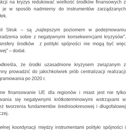
akcji na kryzys redukować wielkość środków finansowych z
ząc je w sposób nadmierny do instrumentów zarządzanych
łek.
ził Struk – są „najlepszym poziomem w podejmowaniu
 radzenia sobie z negatywnymi konsekwencjami kryzysów”.
ansfery środków z polityki spójności nie mogą być więc
ej” – dodał.
odkreśla, że środki uzasadnione kryzysem związanym z
 prowadzić do jakichkolwiek prób centralizacji realizacji
ogramowania po 2020 r.
ne finansowanie UE dla regionów i miast jest nie tylko
ania się negatywnymi krótkoterminowymi wstrząsami w
ież tworzenia fundamentów średniookresowej i długofalowej
zej.
ej koordynacji między instrumentami polityki spójności i