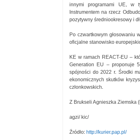
innymi programami UE, w ty
Instrumentem na rzecz Odbudo
pozytywny średniookresowy i dłu
Po czwartkowym głosowaniu w K
oficjalne stanowisko europejsk
KE w ramach REACT-EU – któr
Generation EU – proponuje 5
spójności do 2022 r. Środki m
ekonomicznych skutków kryzys
członkowskich.
Z Brukseli Agnieszka Ziemska 
agzi/ kic/
Źródło:
http://kurier.pap.pl/