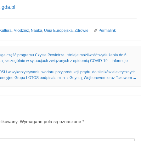
.gda.pl
Kultura
,
Młodzież
,
Nauka
,
Unia Europejska
,
Zdrowie
Permalink
ruga część programu Czyste Powietrze. Istnieje możliwość wydłużenia do 6
cia, szczególnie w sytuacjach związanych z epidemią COVID-19 – informuje
SU w wykorzystywaniu wodoru przy produkcji prądu do silników elektrycznych.
intencyjne Grupa LOTOS podpisała m.in. z Gdynią, Wejherowem oraz Tczewem
→
blikowany.
Wymagane pola są oznaczone
*