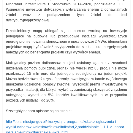
Programu Infrastruktura i Środowisko 2014-2020, poddziałanie 1.1.1.
Wspieranie inwestycji dotyczących wytwarzania energii z odnawialnych
źródeł wraz z podłączeniem tych źródeł do sieci
dystrybucyjnej/przesyłowej.
Przedsiębiorcy mogą ubiegać się o pomoc zwrotną na inwestycje
polegające na budowie lub przebudowie instalacji wykorzystujących
energię promieniowania słonecznego o mocy powyżej 2 MWe. Elementami
projektów mogą być również przyłączenia do sieci elektroenergetycznych
należących do beneficjenta projektu czyli wytwórcy energii.
Maksymalny poziom dofinansowania jest ustalany zgodnie z zasadami
udzielania pomocy publicznej, jednak nie więcej niż 85 proc. i nie może
przekroczyć 15 mln euro dla jednego przedsiębiorcy na jeden projekt.
Można będzie również uzyskać premię inwestycyjną w formie częściowego
umorzenia udzielonej pomocy zwrotnej. Wysokość premii inwestycyjnej w
przypadku instalacji, dla których wytwórcy zamierzają skorzystać z systemu
aukcyjnego, wynosi do 5% kosztów kwalifikowanych, a w przypadku
pozostałych instalacji do 20%.
Szczegóły naboru opisane są na stronie:
http://poiis.nfosigw.gov.pl/skorzystaj-z-programu/zobacz-ogloszenia-i-
wyniki-naborow-wnioskow/fotowoltaika/art,2,poddzialanie-1-1-1-vii-nabor-
instalacje-fotowoltaiczne-caly-kraj.html