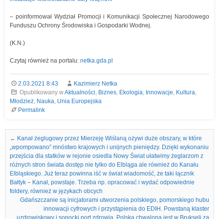
– poinformował Wydział Promocji i Komunikacji Społecznej Narodowego
Funduszu Ochrony Środowiska i Gospodarki Wodnej.
(K.N.)
Czytaj również na portalu:
netka.gda.pl
2.03.2021 8:43
Kazimierz Netka
Opublikowany w
Aktualności
,
Biznes
,
Ekologia
,
Innowacje
,
Kultura
,
Młodzież
,
Nauka
,
Unia Europejska
Permalink
Nawigacja we wpisach
←
Kanał żeglugowy przez Mierzeję Wiślaną ożywi duże obszary, w które
„wpompowano” mnóstwo krajowych i unijnych pieniędzy. Dzięki wykonaniu
przejścia dla statków w rejonie osiedla Nowy Świat ułatwimy żeglarzom z
różnych stron świata dostęp nie tylko do Elbląga ale również do Kanału
Elbląskiego. Już teraz powinna iść w świat wiadomość, że taki łącznik
Bałtyk – Kanał, powstaje. Trzeba np. opracować i wydać odpowiednie
foldery, również w językach obcych
Gdańszczanie są inicjatorami utworzenia polskiego, pomorskiego hubu
innowacji cyfrowych i przystąpienia do EDIH. Powstaną klaster
uzdrowiskowy i sopocki port zdrowia. Polska chwalona jest w Brukseli za