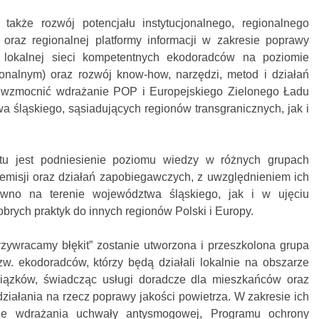
t także rozwój potencjału instytucjonalnego, regionalnego
oraz regionalnej platformy informacji w zakresie poprawy
e lokalnej sieci kompetentnych ekodoradców na poziomie
onalnym) oraz rozwój know-how, narzędzi, metod i działań
 wzmocnić wdrażanie POP i Europejskiego Zielonego Ładu
 śląskiego, sąsiadujących regionów transgranicznych, jak i
ktu jest podniesienie poziomu wiedzy w różnych grupach
 emisji oraz działań zapobiegawczych, z uwzględnieniem ich
równo na terenie województwa śląskiego, jak i w ujęciu
obrych praktyk do innych regionów Polski i Europy.
rzywracamy błękit” zostanie utworzona i przeszkolona grupa
zw. ekodoradców, którzy będą działali lokalnie na obszarze
iązków, świadcząc usługi doradcze dla mieszkańców oraz
 działania na rzecz poprawy jakości powietrza. W zakresie ich
cie wdrażania uchwały antysmogowej, Programu ochrony