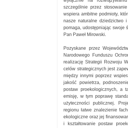
wyłącznie na rozwiązywaniu
szczególnie przez stosowanie
wspiera ambitne podmioty, któ
nasze naturalne dziedzictwo
pomaga, udostępniając swoje ś
Pan Paweł Mirowski.
Pozyskane przez Województwo
Narodowego Funduszu Ochron
realizację Strategii Rozwoju
celów strategicznych jest zape
między innymi poprzez wspier
jakość powietrza, podnoszeni
postaw proekologicznych, a t
emisję, w tym poprawę stand
użyteczności publicznej. Pro
regionu łatwe znalezienie fac
ekologiczne oraz jej finansowa
i kształtowanie postaw proe