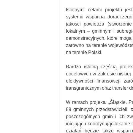
Istotnymi celami projektu jes
systemu wsparcia doradczego 
jakości powietrza (stworzeni
lokalnym – gminnym i subregi
demonstracyjnych, które mogą
zarówno na terenie województwa
na terenie Polski.
Bardzo istotną częścią proje
docelowych w zakresie niskiej
efektywności finansowej, za
transgranicznym oraz transfer d
W ramach projektu „Śląskie. P
89 gminnych przedstawicieli, t
poszczególnych gmin i ich zw
inicjując i koordynując lokalne
działań będzie także wspar