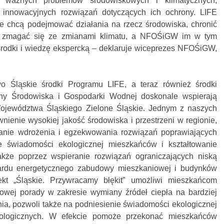
 ważnych problemów środowiskowych i klimatycznych,
 innowacyjnych rozwiązań dotyczących ich ochrony. LIFE
re chcą podejmować działania na rzecz środowiska, chronić
 i zmagać się ze zmianami klimatu, a NFOŚiGW im w tym
rodki i wiedzę ekspercką – deklaruje wiceprezes NFOŚiGW,
 Śląskie środki Programu LIFE, a teraz również środki
y Środowiska i Gospodarki Wodnej doskonale wspierają
 Województwa Śląskiego Zielone Śląskie. Jednym z naszych
wnienie wysokiej jakość środowiska i przestrzeni w regionie,
anie wdrożenia i egzekwowania rozwiązań poprawiających
e świadomości ekologicznej mieszkańców i kształtowanie
akże poprzez wspieranie rozwiązań ograniczających niską
ardu energetycznego zabudowy mieszkaniowej i budynków
jekt „Śląskie. Przywracamy błękit” umożliwi mieszkańcom
howej porady w zakresie wymiany źródeł ciepła na bardziej
nia, pozwoli także na podniesienie świadomości ekologicznej
kologicznych. W efekcie pomoże przekonać mieszkańców