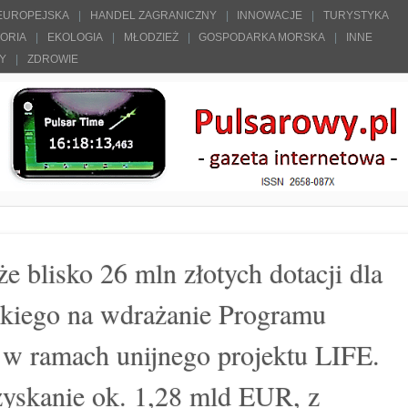
 EUROPEJSKA
HANDEL ZAGRANICZNY
INNOWACJE
TURYSTYKA
TORIA
EKOLOGIA
MŁODZIEŻ
GOSPODARKA MORSKA
INNE
ŁY
ZDROWIE
blisko 26 mln złotych dotacji dla
kiego na wdrażanie Programu
 w ramach unijnego projektu LIFE.
zyskanie ok. 1,28 mld EUR, z