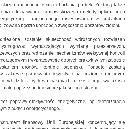
skiego, monitoring emisji i badania próbek. Zostaną także
enia oddziaływania środowiskowego (metody optymalnego
ergetycznej i racjonalnego inwestowania) w budynkach
ealizowana będzie koncepcja zwiększenia obszarów zieleni.
podniesiona zostanie skuteczność wdrożonych rozwiązań
ntysmogowa) wymuszających wymianę przestarzałych,
zewczych oraz wdrożenie mechanizmów efektywnej kontroli
morządowym i wypracowanie dobrych praktyk w tym zakresie
ystaniem dronów, kontrole palenisk). Ponadto zostaną
w zakresie planowania inwestycji na poziomie gminnym.
e władz lokalnych w działaniach na rzecz poprawy jakości
klimatu poprzez podniesienie jakości przestrzeni.
zecz poprawy efektywności energetycznej, np. termoizolacja
ym z audytu energetycznego.
strument finansowy Unii Europejskiej koncentrujący się