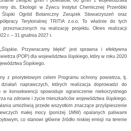
ionalne związki gmin i powiatów, 80 gmin z województwa
nny ds. Ekologii w Żywcu Instytut Chemicznej Przeróbki
, Śląski Ogród Botaniczny Związek Stowarzyszeń oraz
ółpracy Terytorialnej TRITIA z.o.o. To właśnie do tych
 przeznaczonych na realizację projektu. Okres realizacji
22 r. – 31 grudnia 2027 r.
Śląskie. Przywracamy błękit” jest sprawna i efektywna
wietrza (POP) dla województwa śląskiego, który w roku 2020
ojewództwa Śląskiego.
żny z priorytetowym celem Programu ochrony powietrza, tj.
ziałań naprawczych, których realizacja doprowadzi do
o w konsekwencji spowoduje ograniczenie niekorzystnego
za na zdrowie i życie mieszkańców województwa śląskiego.
ałania umożliwią przede wszystkim znaczące przyśpieszenie
ewczych małej mocy (poniżej 1MW) opalanych paliwami
ytowym, co stanowi główne źródło niskiej emisji na terenie