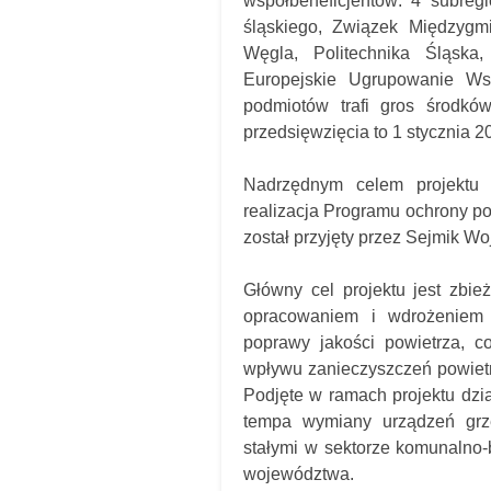
współbeneficjentów: 4 subreg
śląskiego, Związek Międzygmi
Węgla, Politechnika Śląska
Europejskie Ugrupowanie Wsp
podmiotów trafi gros środków
przedsięwzięcia to 1 stycznia 20
Nadrzędnym celem projektu „
realizacja Programu ochrony po
został przyjęty przez Sejmik W
Główny cel projektu jest zbie
opracowaniem i wdrożeniem d
poprawy jakości powietrza, c
wpływu zanieczyszczeń powietr
Podjęte w ramach projektu dzi
tempa wymiany urządzeń grz
stałymi w sektorze komunalno-b
województwa.