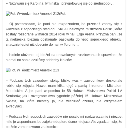
– Nazywam się Karolina Tymińska i przygotowuję się do siedmioboju.
(Fot.
– Oj przepraszam, że pani nie rozpoznałem, bo przecież znamy się z
widzenia z sopockiego stadionu SKLA i halowych mistrzostw Polski, które
zostały rozegrane w marcu 2014 roku w hali Ergo Arena. Przyzna pani, że
ta niebieska bieżnia doskonale pasowała do tego sopockiego obiektu,
znacznie lepiej niż obecnie do hali w Toruniu…
– Istotnie ułożenie tej bieżni na drewnianych rusztowaniach sprawiało, że
niemal na sobie czuliśmy oddechy kibiców.
– Podczas tych zawodów, stojąc blisko was – zawodników, doskonale
robiło się zdjęcia. Nawet mam kilka ujęć z panią i trenerem Michałem
Modelskim. A jak pani wspomina te 58 Halowe Mistrzostwa Polski LA
Seniorów, jak i rozegrane dwa tygodnie później 15. Halowe Mistrzostwa
Świata, na które niestety ja, nie wiedzieć czemu, nie otrzymałem
akredytacji.
– Podczas tych sopockich zawodów nie poszło mi nadzwyczajnie i niezbyt
mile je wspominam, bo zajęłam dopiero ósme miejsce. Ale zgadzam się, że
bieżnię zamontowano znakomicie.