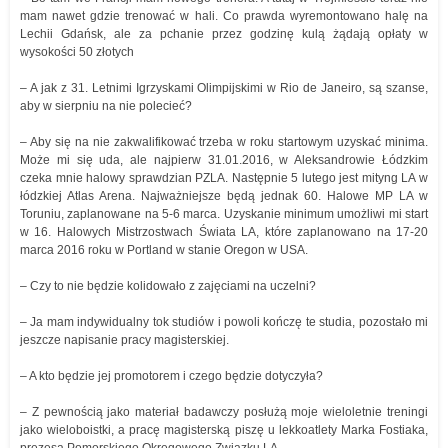
mam nawet gdzie trenować w hali. Co prawda wyremontowano halę na
Lechii Gdańsk, ale za pchanie przez godzinę kulą żądają opłaty w
wysokości 50 złotych
– A jak z 31. Letnimi Igrzyskami Olimpijskimi w Rio de Janeiro, są szanse,
aby w sierpniu na nie polecieć?
– Aby się na nie zakwalifikować trzeba w roku startowym uzyskać minima.
Może mi się uda, ale najpierw 31.01.2016, w Aleksandrowie Łódzkim
czeka mnie halowy sprawdzian PZLA. Następnie 5 lutego jest mityng LA w
łódzkiej Atlas Arena. Najważniejsze będą jednak 60. Halowe MP LA w
Toruniu, zaplanowane na 5-6 marca. Uzyskanie minimum umożliwi mi start
w 16. Halowych Mistrzostwach Świata LA, które zaplanowano na 17-20
marca 2016 roku w Portland w stanie Oregon w USA.
– Czy to nie będzie kolidowało z zajęciami na uczelni?
– Ja mam indywidualny tok studiów i powoli kończę te studia, pozostało mi
jeszcze napisanie pracy magisterskiej.
– A kto będzie jej promotorem i czego będzie dotyczyła?
– Z pewnością jako materiał badawczy posłużą moje wieloletnie treningi
jako wieloboistki, a pracę magisterską piszę u lekkoatlety Marka Fostiaka,