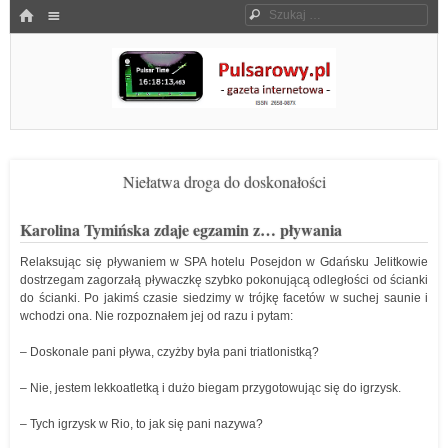
Menu
HOME
Szukaj
SKOCZ DO TREŚCI
Pulsarowy.pl
Niełatwa droga do doskonałości
Karolina Tymińska zdaje egzamin z… pływania
Relaksując się pływaniem w SPA hotelu Posejdon w Gdańsku Jelitkowie
dostrzegam zagorzałą pływaczkę szybko pokonującą odległości od ścianki
do ścianki. Po jakimś czasie siedzimy w trójkę facetów w suchej saunie i
wchodzi ona. Nie rozpoznałem jej od razu i pytam:
– Doskonale pani pływa, czyżby była pani triatlonistką?
– Nie, jestem lekkoatletką i dużo biegam przygotowując się do igrzysk.
– Tych igrzysk w Rio, to jak się pani nazywa?