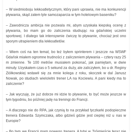
– W siedmioboju lekkoatletycznym, który pani uprawia, nie ma konkurencji
pływania, skąd zatem tyle samozaparcia w tym hotelowym baseniku?
– Zawodnicza ambicja nie pozwala mi, abym uzyskała kiepską ocenę z
pływania, bo mam go do zaliczenia studiując na gdańskiej uczelni
sportowej. I dlatego tak intensywnie ćwiczę to pływanie, chociaż jest ono
sporym utrapieniem dla lekkoatletów.
– Wiem coś na ten temat, bo też byłem sprinterem i jeszcze na WSWF
Gdańsk miałem ogromne trudności z zaliczeniem pływania – cztery razy 25
m zmienne. Te 100 metrów musiałem pokonać, jak pamiętam, w dwie
minuty. Uzyskałem czas o 5 sekund za duży, ale zaliczyłem, bo u dr. Reginy
Ziółkowskiej wstawił się za mnie kolega z roku, skoczek w dal Janusz
Nowak, po studiach wieloletni trener LA na Kociewiu. A pani kiedy ma to
zaliczenie?
– Jak wyczuję, że już dobrze mi idzie to pływanie, to być może jeszcze w
tym tygodniu, bo później jadę na treningi do Francji.
– A dlaczego nie do RPA, jak czynią to na przykład tyczkarki podopieczne
trenera Edwarda Szymczaka, albo gdzieś gdzie jest cieplej niż u nas w
Europie?
– Bo tam we Francji mam nowego trenera. A tutaj w Trójmieście teraz nie