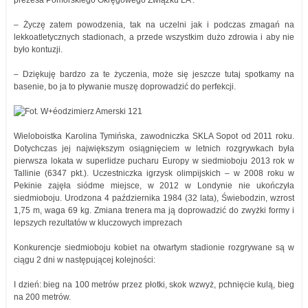
prezesa Pomorskiego Okręgowego Związku LA .
– Życzę zatem powodzenia, tak na uczelni jak i podczas zmagań na
lekkoatletycznych stadionach, a przede wszystkim dużo zdrowia i aby nie
było kontuzji.
– Dziękuję bardzo za te życzenia, może się jeszcze tutaj spotkamy na
basenie, bo ja to pływanie muszę doprowadzić do perfekcji.
Wieloboistka Karolina Tymińska, zawodniczka SKLA Sopot od 2011 roku.
Dotychczas jej największym osiągnięciem w letnich rozgrywkach była
pierwsza lokata w superlidze pucharu Europy w siedmioboju 2013 rok w
Tallinie (6347 pkt.). Uczestniczka igrzysk olimpijskich – w 2008 roku w
Pekinie zajęła siódme miejsce, w 2012 w Londynie nie ukończyła
siedmioboju. Urodzona 4 października 1984 (32 lata), Świebodzin, wzrost
1,75 m, waga 69 kg. Zmiana trenera ma ją doprowadzić do zwyżki formy i
lepszych rezultatów w kluczowych imprezach
Konkurencje siedmioboju kobiet na otwartym stadionie rozgrywane są w
ciągu 2 dni w następującej kolejności:
I dzień: bieg na 100 metrów przez płotki, skok wzwyż, pchnięcie kulą, bieg
na 200 metrów.