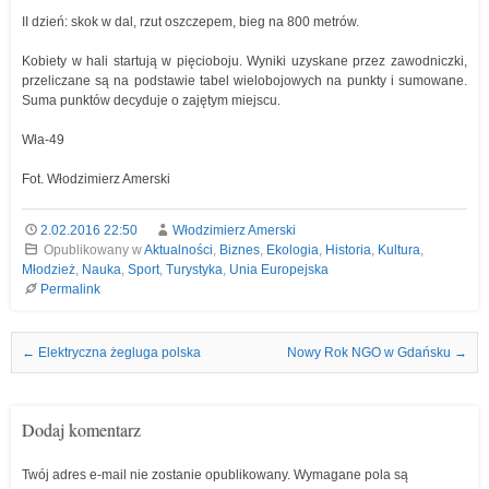
II dzień: skok w dal, rzut oszczepem, bieg na 800 metrów.
Kobiety w hali startują w pięcioboju. Wyniki uzyskane przez zawodniczki,
przeliczane są na podstawie tabel wielobojowych na punkty i sumowane.
Suma punktów decyduje o zajętym miejscu.
Wła-49
Fot. Włodzimierz Amerski
2.02.2016 22:50
Włodzimierz Amerski
Opublikowany w
Aktualności
,
Biznes
,
Ekologia
,
Historia
,
Kultura
,
Młodzież
,
Nauka
,
Sport
,
Turystyka
,
Unia Europejska
Permalink
Nawigacja we wpisach
←
Elektryczna żegluga polska
Nowy Rok NGO w Gdańsku
→
Dodaj komentarz
Twój adres e-mail nie zostanie opublikowany.
Wymagane pola są