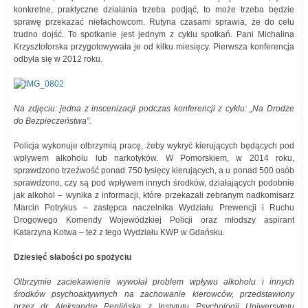
konkretne, praktyczne działania trzeba podjąć, to może trzeba będzie
sprawę przekazać niefachowcom. Rutyna czasami sprawia, że do celu
trudno dojść. To spotkanie jest jednym z cyklu spotkań. Pani Michalina
Krzysztoforska przygotowywała je od kilku miesięcy. Pierwsza konferencja
odbyła się w 2012 roku.
Na zdjęciu: jedna z inscenizacji podczas konferencji z cyklu: „Na Drodze
do Bezpieczeństwa”.
Policja wykonuje olbrzymią pracę, żeby wykryć kierujących będących pod
wpływem alkoholu lub narkotyków. W Pomorskiem, w 2014 roku,
sprawdzono trzeźwość ponad 750 tysięcy kierujących, a u ponad 500 osób
sprawdzono, czy są pod wpływem innych środków, działających podobnie
jak alkohol – wynika z informacji, które przekazali zebranym nadkomisarz
Marcin Potrykus – zastępca naczelnika Wydziału Prewencji i Ruchu
Drogowego Komendy Wojewódzkiej Policji oraz młodszy aspirant
Katarzyna Kotwa – też z tego Wydziału KWP w Gdańsku.
Dziesięć słabości po spożyciu
Olbrzymie zaciekawienie wywołał problem wpływu alkoholu i innych
środków psychoaktywnych na zachowanie kierowców, przedstawiony
przez dr Aleksandrę Peplińską z Instytutu Psychologii Uniwersytetu