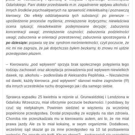
Gdańskiego. Pani doktor przedstawiła m.in. zagadnienie wpływu alkoholu i
innych środków psychoaktywnych na sprawność intelektualną i poznawczą
kierowcy. Oto efekty oddziaływania tych substancji: po pierwsze –
upośledzenie procesów myślenia; zmniejszenie krytycyzmu; niewłaściwa
ocena sytuacji; nieadekwatnie podejmowane decyzje; zaburzenia
koncentracji uwagi; zmniejszenie czujności; zaburzenia podzielności
uwagi; zaburzenia w orientacji przestrzennej; zaburzenia spostrzegania.
I
po dziesiąte:
pojawia się tzw. syndrom nieśmiertelności, czyli poczucie, że
nic mi nie zagraża, że jak dotychczas byłem bezkarny, to znowu mi ujdzie
przestępstwo płazem.
– Kierowaniu „pod wpływem” sprzyja brak społecznego potępienia tego
rodzaju zachowań oraz akceptacja prowadzenia pod wpływem niewielkich
dawek, np. alkoholu – podkreślała dr Aleksandra Peplińska. – Niezależnie
od dawki, każdy kierowca „pod wpływem” stanowi realne zagrożenie (!!!)
dla innych uczestników ruchu drogowego jak i dla samego siebie.
Sprawca wypadku 25 kwietnia w rejonie ul. Grunwaldzkiej i Lendziona w
Gdańsku Wrzeszczu, miał olbrzymie poczucie bezkarności. I podstawy, by
czuć się nietykalnym. Powinien siedzieć w więzieniu za wcześniej
popełnione przestępstwa. Dostał przepustkę ze względu na stan zdrowia.
Choroba nie przeszkadzała mu w kierowaniu autem, ani to, że nie miał
prawa jazdy. Ale za to miał kokainę, w swym organizmie. Dodatkowo,
wcześniej sąd skazał go za inne przestępstwo na 10 lat pozbawienia