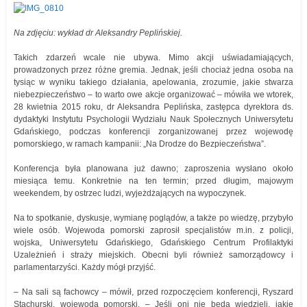
Na zdjęciu: wykład dr Aleksandry Peplińskiej.
Takich zdarzeń wcale nie ubywa. Mimo akcji uświadamiających,
prowadzonych przez różne gremia. Jednak, jeśli chociaż jedna osoba na
tysiąc w wyniku takiego działania, apelowania, zrozumie, jakie stwarza
niebezpieczeństwo – to warto owe akcje organizować – mówiła we wtorek,
28 kwietnia 2015 roku, dr Aleksandra Peplińska, zastępca dyrektora ds.
dydaktyki Instytutu Psychologii Wydziału Nauk Społecznych Uniwersytetu
Gdańskiego, podczas konferencji zorganizowanej przez wojewodę
pomorskiego, w ramach kampanii: „Na Drodze do Bezpieczeństwa”.
Konferencja była planowana już dawno; zaproszenia wysłano około
miesiąca temu. Konkretnie na ten termin; przed długim, majowym
weekendem, by ostrzec ludzi, wyjeżdżających na wypoczynek.
Na to spotkanie, dyskusje, wymianę poglądów, a także po wiedzę, przybyło
wiele osób. Wojewoda pomorski zaprosił specjalistów m.in. z policji,
wojska, Uniwersytetu Gdańskiego, Gdańskiego Centrum Profilaktyki
Uzależnień i straży miejskich. Obecni byli również samorządowcy i
parlamentarzyści. Każdy mógł przyjść.
– Na sali są fachowcy – mówił, przed rozpoczęciem konferencji, Ryszard
Stachurski, wojewoda pomorski. – Jeśli oni nie będą wiedzieli, jakie