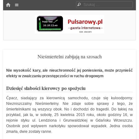
Menu
HOME
Szukaj
SKOCZ DO TREŚCI
Pulsarowy.pl
Nieśmiertelni zabijają na szosach
Nie wysokość kary, ale nieuchronność jej poniesienia, może przynieść
efekty w zwalczaniu przestępczości w ruchu drogowym
Dziesięć słabości kierowcy po spożyciu
Ćpacz, siadający za kierownicą samochodu, czuje się kuloodporny.
Niezniszczalny. Nieśmiertelny. Nie zdaje sobie sprawy z tego, że
śmiertelnikami są wszyscy obok. No i dochodzi do tragedii. Do takiej na
przykład, jak ta, w sobotę, 25 kwietnia 2015 roku, około godziny 16, w
rejonie styku ul. Lendziona i Grunwaldzkiej w Gdańsku Wrzeszczu.
Osobnik pod wpływem narkotyku spowodował wypadek. Jedna osoba
zmarła, dwie zostały ranne.