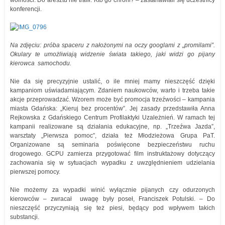
wolności. Do aresztu nie trafił. Kto go chroni? – zastanawiali się uczestnicy
konferencji.
Na zdjęciu: próba spaceru z nałożonymi na oczy googlami z „promilami”.
Okulary te umożliwiają widzenie świata takiego, jaki widzi go pijany
kierowca samochodu.
Nie da się precyzyjnie ustalić, o ile mniej mamy nieszczęść dzięki
kampaniom uświadamiającym. Zdaniem naukowców, warto i trzeba takie
akcje przeprowadzać. Wzorem może być promocja trzeźwości – kampania
miasta Gdańska: „Kieruj bez procentów”. Jej zasady przedstawiła Anna
Rejkowska z Gdańskiego Centrum Profilaktyki Uzależnień. W ramach tej
kampanii realizowane są działania edukacyjne, np. „Trzeźwa Jazda”,
warsztaty „Pierwsza pomoc”, działa też Młodzieżowa Grupa PaT.
Organizowane są seminaria poświęcone bezpieczeństwu ruchu
drogowego. GCPU zamierza przygotować film instruktażowy dotyczący
zachowania się w sytuacjach wypadku z uwzględnieniem udzielania
pierwszej pomocy.
Nie możemy za wypadki winić wyłącznie pijanych czy odurzonych
kierowców – zwracał uwagę były poseł, Franciszek Potulski. – Do
nieszczęść przyczyniają się też piesi, będący pod wpływem takich
substancji.