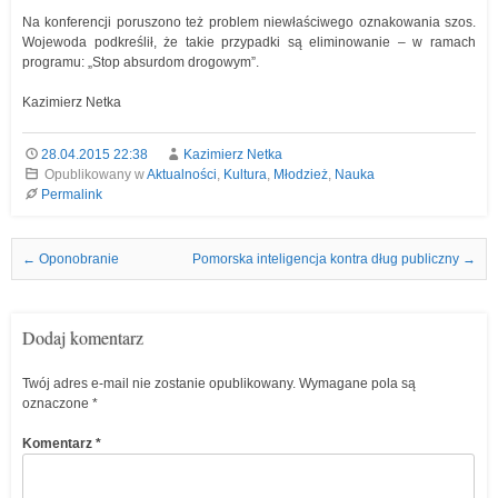
Na konferencji poruszono też problem niewłaściwego oznakowania szos.
Wojewoda podkreślił, że takie przypadki są eliminowanie – w ramach
programu: „Stop absurdom drogowym”.
Kazimierz Netka
28.04.2015 22:38
Kazimierz Netka
Opublikowany w
Aktualności
,
Kultura
,
Młodzież
,
Nauka
Permalink
Nawigacja we wpisach
←
Oponobranie
Pomorska inteligencja kontra dług publiczny
→
Dodaj komentarz
Twój adres e-mail nie zostanie opublikowany.
Wymagane pola są
oznaczone
*
Komentarz
*