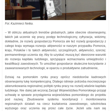
Fot. Kazimierz Netka.
– W obliczu aktualnych trendów globalnych, jakie obecnie obserwujemy,
takich jak uczenie się pracy, postęp technologiczny, cyfryzacja, widzimy,
dokładnie, że rozwój gospodarczy Pomorza ale też rozwój gospodarczy z
całego kraju wymaga rozwoju aktywności w naszym przypadku Pomorza,
kraju, Polaków i to takich aktywności, szczególnych, aktywności, szerzej:
permanentnego uczenia się. Aby to uzyskać muszą być stworzone warunki
do rozwoju kapitału ludzkiego, sprzyjające wzmacnianiu umiejętności i
kwalifikacji zawodowych. To umożliwi gospodarce skuteczne korzystanie z
zaawansowanych technologii, w oparciu o produktywne zatrudnienie,
Dzisiaj na pomorskim rynku pracy oprócz niedoborów kadrowych
obserwujemy lukę kompetencyjną. Dlatego istnieje potrzeba mocniejszego
ukierunkowania regionalnej polityki rynku pracy na rozwój właśnie kapitału
ludzkiego. Nie dalej jak wczoraj Zarząd Województwa Pomorskiego przyjął
uchwałę w sprawie przystąpienia województwa pomorskiego do projektu
pod nazwą: Zbudowanie systemu koordynacji i monitorowania
regionalnych działań na rzecz kształcenia zawodowego, szkolnictwa
wyższego oraz uczenia się przez całe życie. Jeżeli uda nam się