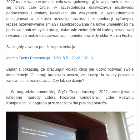
2027 realizowane w ramach celu szczegółowego g) to wspieranie uczenia
się przez całe życie, w szczególności elastycznych możliwości
podnoszenia i zmiany kwalifikacji dla wszystkich, z uwzględnieniem
umiejętności w zakresie przedsiębiorczości i kompetencji cyfrowych,
lepsze przewidywanie zmian i zapotrzebowania na nowe umiejętności na
podstawie potrzeb rynku pracy, ułatwianie zmian ścieżki kariery zawodowej
i wspieranie mobilności zawodowej – poinformował dyrektor Marcin Fuchs.
Szczegóły zawiera poniższa prezentacja:
Marcin Fuchs Prezentacja_RPO_5.5._20221130_3
Badania pokazują, że pracujący Polacy chcą się uczyć rozwijać swoje
kompetencje. Co drugi pracownik uważa, że dostęp do szkoły powinien
zapewnić mu pracodawca. Czy tak się dzieje?
– W nagrodzie pomorskiej Gryfa Gospodarczego 2022, zainicjowano
kategorię nagrody Lidera Rozwoju Kompetencji. Lider Rozwoju
Kompetencji to nagroda przeznaczona dla przedsiębiorców.