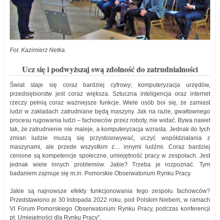
Fot. Kazimierz Netka.
Ucz się i podwyższaj swą zdolność do zatrudnialności
Świat staje się coraz bardziej cyfrowy; komputeryzacja urzędów,
przedsiębiorstw jest coraz większa. Sztuczna inteligencja oraz internet
rzeczy pełnią coraz ważniejsze funkcje. Wiele osób boi się, że zamiast
ludzi w zakładach zatrudniane będą maszyny. Jak na razie, gwałtownego
procesu rugowania ludzi – fachowców przez roboty, nie widać. Bywa nawet
tak, że zatrudnienie nie maleje, a komputeryzacja wzrasta. Jednak do tych
zmian ludzie muszą się przystosowywać, uczyć współdziałania z
maszynami, ale przede wszystkim z… innymi ludźmi. Coraz bardziej
cenione są kompetencje społeczne, umiejętność pracy w zespołach. Jest
jednak wiele innych problemów. Jakie? Trzeba je rozpoznać. Tym
badaniem zajmuje się m.in. Pomorskie Obserwatorium Rynku Pracy.
Jakie są najnowsze efekty funkcjonowania tego zespołu fachowców?
Przedstawiono je 30 listopada 2022 roku, pod Polskim Niebem, w ramach
VI Forum Pomorskiego Obserwatorium Rynku Pracy, podczas konferencji
pt. Umiejętności dla Rynku Pracy”.