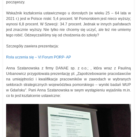
począwszy.
Wskaźnik kształcenia ustawicznego u dorosłych (w wieku 25 – 64 lata w
2021 r.) jest w Polsce niski: 5,4 procent. W Pomorskiem jest nieco wyższy;
wynosi 6,8 procent. W Szwecji: 34.7 procent. Jednak w innych państwach
jest znacznie wyższy. Nie tylko nie chcemy się uczyć, ale też nie umiemy
tego robić. Odzwyczailiśmy się od chodzenia do szkoły?
Szczegóły zawiera prezentacja:
Rola uczenia się – VI Forum PORP- AP
Anna Szatanowska z firmy DANAE sp. z o.o.; , która wraz z Pauliną
Urbanowicz przygotowała prezentację pt. „Zapotrzebowanie pracodawców
na umiejętności i kwalifikacje pracowników w zawodach w wybranych
sektorach strategicznych województwa pomorskiego – wyniki badań WUP
w Gdańsku”. Pani Anna Szatanowska w swym wystąpieniu wyjaśniła m.in.
co to jest kształcenie ustawiczne: