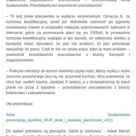
znalezieniu odpowiednich pracowników – poinformowała Anna
Szatanowska. Przedstawiła też wypowiedzi pracodawców:
– To jest rynek pracownika w wydaniu ekstremalnym. Oznacza to, że
rozmowa kwalifikacyjna, jeżeli już ktokolwiek zadzwoni po tygodniu
oczekiwania (nawet w przypadku najwyżej wypromowanych ogłoszeń w
Internecie, gdzie za promowanie płaci się po 1500zł), to przeważnie
rozmowa kwalifikacyjna wygląda w ten sposób, że odbieramy telefon, a
kandydat mówi: słyszałem, że pan ma problem, że pan potrzebuje
specjalisty do pracy. Czyli to nie on szuka pracy, tylko ja mam problem –
powiedział przedstawiciel pracodawców z branży transport i
magazynowanie.
– Podczas rekrutacji do kuchni mieliśmy często ludzi, którzy myślą o sobie
znacznie powyżej tego jacy są, np. przyszedł kucharz, który powiedział, że
chce być szefem kuchni, zarabiać 6 tysięcy, a z doświadczenia to kręcił
placki na pizzę 2 tygodnie – przedstawiciel pracodawców z branży
hotelarstwo i zakwaterowanie.
Oto prezentacja:
Anna Szatanowska
prezentacja_wyników_WUP_desk_i_badanie_jakościowe_v3(1)
Do badań potrzebne są pieniądze. Gdzie je zdobywać – mówił Marcin