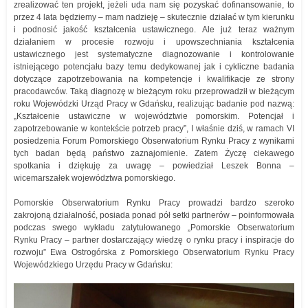
zrealizować ten projekt, jeżeli uda nam się pozyskać dofinansowanie, to
przez 4 lata będziemy – mam nadzieję – skutecznie działać w tym kierunku
i podnosić jakość kształcenia ustawicznego. Ale już teraz ważnym
działaniem w procesie rozwoju i upowszechniania kształcenia
ustawicznego jest systematyczne diagnozowanie i kontrolowanie
istniejącego potencjału bazy temu dedykowanej jak i cykliczne badania
dotyczące zapotrzebowania na kompetencje i kwalifikacje ze strony
pracodawców. Taką diagnozę w bieżącym roku przeprowadził w bieżącym
roku Wojewódzki Urząd Pracy w Gdańsku, realizując badanie pod nazwą:
„Kształcenie ustawiczne w województwie pomorskim. Potencjał i
zapotrzebowanie w kontekście potrzeb pracy”, I właśnie dziś, w ramach VI
posiedzenia Forum Pomorskiego Obserwatorium Rynku Pracy z wynikami
tych badan będą państwo zaznajomienie. Zatem Życzę ciekawego
spotkania i dziękuję za uwagę – powiedział Leszek Bonna –
wicemarszałek województwa pomorskiego.
Pomorskie Obserwatorium Rynku Pracy prowadzi bardzo szeroko
zakrojoną działalność, posiada ponad pół setki partnerów – poinformowała
podczas swego wykładu zatytułowanego „Pomorskie Obserwatorium
Rynku Pracy – partner dostarczający wiedzę o rynku pracy i inspiracje do
rozwoju” Ewa Ostrogórska z Pomorskiego Obserwatorium Rynku Pracy
Wojewódzkiego Urzędu Pracy w Gdańsku: