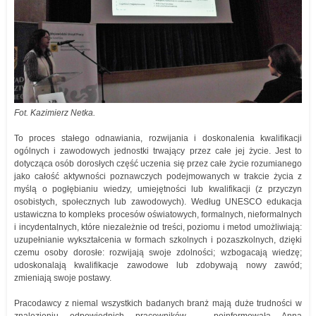
Fot. Kazimierz Netka.
To proces stałego odnawiania, rozwijania i doskonalenia kwalifikacji
ogólnych i zawodowych jednostki trwający przez całe jej życie. Jest to
dotycząca osób dorosłych część uczenia się przez całe życie rozumianego
jako całość aktywności poznawczych podejmowanych w trakcie życia z
myślą o pogłębianiu wiedzy, umiejętności lub kwalifikacji (z przyczyn
osobistych, społecznych lub zawodowych). Według UNESCO edukacja
ustawiczna to kompleks procesów oświatowych, formalnych, nieformalnych
i incydentalnych, które niezależnie od treści, poziomu i metod umożliwiają:
uzupełnianie wykształcenia w formach szkolnych i pozaszkolnych, dzięki
czemu osoby dorosłe: rozwijają swoje zdolności; wzbogacają wiedzę;
udoskonalają kwalifikacje zawodowe lub zdobywają nowy zawód;
zmieniają swoje postawy.
Pracodawcy z niemal wszystkich badanych branż mają duże trudności w