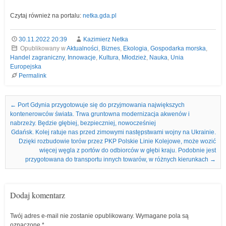
Czytaj również na portalu:
netka.gda.pl
30.11.2022 20:39
Kazimierz Netka
Opublikowany w
Aktualności
,
Biznes
,
Ekologia
,
Gospodarka morska
,
Handel zagraniczny
,
Innowacje
,
Kultura
,
Młodzież
,
Nauka
,
Unia
Europejska
Permalink
Nawigacja we wpisach
←
Port Gdynia przygotowuje się do przyjmowania największych
kontenerowców świata. Trwa gruntowna modernizacja akwenów i
nabrzeży. Będzie głębiej, bezpieczniej, nowocześniej
Gdańsk. Kolej ratuje nas przed zimowymi następstwami wojny na Ukrainie.
Dzięki rozbudowie torów przez PKP Polskie Linie Kolejowe, może wozić
więcej węgla z portów do odbiorców w głębi kraju. Podobnie jest
przygotowana do transportu innych towarów, w różnych kierunkach
→
Dodaj komentarz
Twój adres e-mail nie zostanie opublikowany.
Wymagane pola są
oznaczone
*