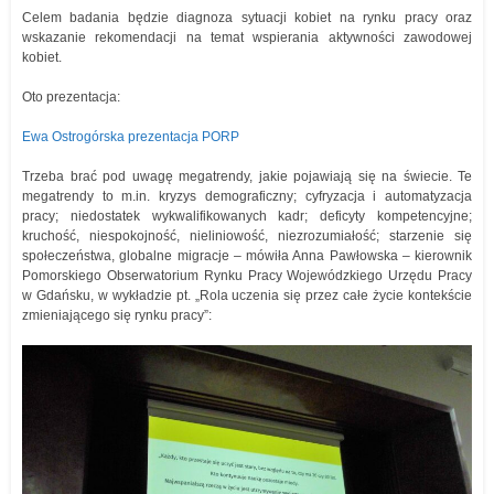
Celem badania będzie diagnoza sytuacji kobiet na rynku pracy oraz
wskazanie rekomendacji na temat wspierania aktywności zawodowej
kobiet.
Oto prezentacja:
Ewa Ostrogórska prezentacja PORP
Trzeba brać pod uwagę megatrendy, jakie pojawiają się na świecie. Te
megatrendy to m.in. kryzys demograficzny; cyfryzacja i automatyzacja
pracy; niedostatek wykwalifikowanych kadr; deficyty kompetencyjne;
kruchość, niespokojność, nieliniowość, niezrozumiałość; starzenie się
społeczeństwa, globalne migracje – mówiła Anna Pawłowska – kierownik
Pomorskiego Obserwatorium Rynku Pracy Wojewódzkiego Urzędu Pracy
w Gdańsku, w wykładzie pt. „Rola uczenia się przez całe życie kontekście
zmieniającego się rynku pracy”: