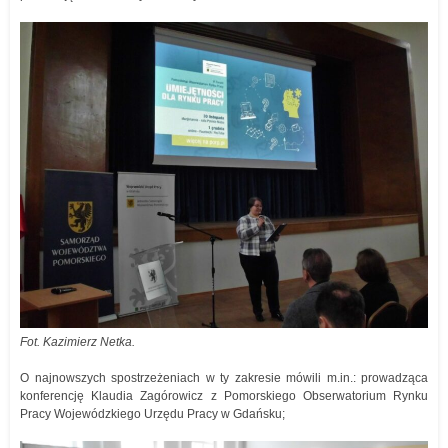
Fot. Kazimierz Netka.
O najnowszych spostrzeżeniach w ty zakresie mówili m.in.: prowadząca
konferencję Klaudia Zagórowicz z Pomorskiego Obserwatorium Rynku
Pracy Wojewódzkiego Urzędu Pracy w Gdańsku;