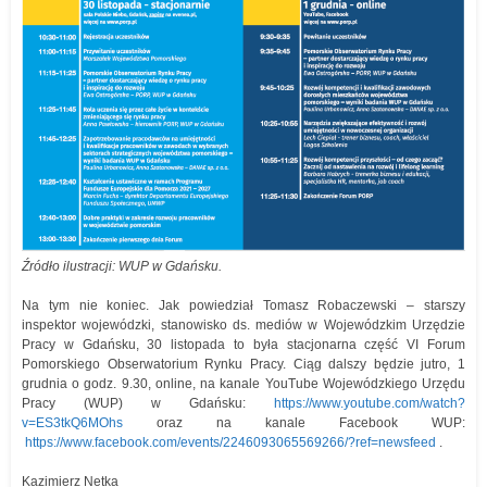
Źródło ilustracji: WUP w Gdańsku.
Na tym nie koniec. Jak powiedział Tomasz Robaczewski – starszy
inspektor wojewódzki, stanowisko ds. mediów w Wojewódzkim Urzędzie
Pracy w Gdańsku, 30 listopada to była stacjonarna część VI Forum
Pomorskiego Obserwatorium Rynku Pracy. Ciąg dalszy będzie jutro, 1
grudnia o godz. 9.30, online, na kanale YouTube Wojewódzkiego Urzędu
Pracy (WUP) w Gdańsku:
https://www.youtube.com/watch?
v=ES3tkQ6MOhs
oraz na kanale Facebook WUP:
https://www.facebook.com/events/2246093065569266/?ref=newsfeed
.
Kazimierz Netka