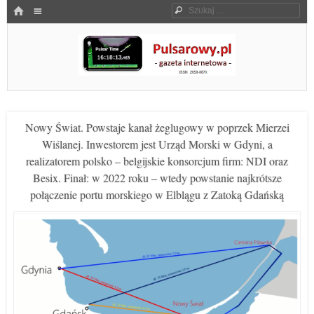
Menu
HOME
Szukaj
SKOCZ DO TREŚCI
Pulsarowy.pl
Nowy Świat. Powstaje kanał żeglugowy w poprzek Mierzei
Wiślanej. Inwestorem jest Urząd Morski w Gdyni, a
realizatorem polsko – belgijskie konsorcjum firm: NDI oraz
Besix. Finał: w 2022 roku – wtedy powstanie najkrótsze
połączenie portu morskiego w Elblągu z Zatoką Gdańską