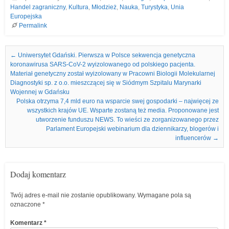
Handel zagraniczny
,
Kultura
,
Młodzież
,
Nauka
,
Turystyka
,
Unia
Europejska
Permalink
Nawigacja we wpisach
←
Uniwersytet Gdański. Pierwsza w Polsce sekwencja genetyczna
koronawirusa SARS-CoV-2 wyizolowanego od polskiego pacjenta.
Materiał genetyczny został wyizolowany w Pracowni Biologii Molekularnej
Diagnostyki sp. z o.o. mieszczącej się w Siódmym Szpitalu Marynarki
Wojennej w Gdańsku
Polska otrzyma 7,4 mld euro na wsparcie swej gospodarki – najwięcej ze
wszystkich krajów UE. Wsparte zostaną też media. Proponowane jest
utworzenie funduszu NEWS. To wieści ze zorganizowanego przez
Parlament Europejski webinarium dla dziennikarzy, blogerów i
influencerów
→
Dodaj komentarz
Twój adres e-mail nie zostanie opublikowany.
Wymagane pola są
oznaczone
*
Komentarz
*