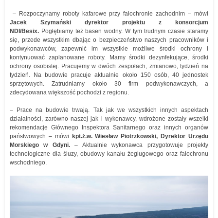
– Rozpoczynamy roboty kafarowe przy falochronie zachodnim – mówi
Jacek Szymański dyrektor projektu z konsorcjum
NDI/Besix.
Pogłębiamy też basen wodny. W tym trudnym czasie staramy
się, przede wszystkim dbając o bezpieczeństwo naszych pracowników i
podwykonawców, zapewnić im wszystkie możliwe środki ochrony i
kontynuować zaplanowane roboty. Mamy środki dezynfekujące, środki
ochrony osobistej. Pracujemy w dwóch zespołach, zmianowo, tydzień na
tydzień. Na budowie pracuje aktualnie około 150 osób, 40 jednostek
sprzętowych. Zatrudniamy około 30 firm podwykonawczych, a
zdecydowana większość pochodzi z regionu.
– Prace na budowie trwają. Tak jak we wszystkich innych aspektach
działalności, zarówno naszej jak i wykonawcy, wdrożone zostały wszelki
rekomendacje Głównego Inspektora Sanitarnego oraz innych organów
państwowych – mówi
kpt.ż.w. Wiesław Piotrzkowski, Dyrektor Urzędu
Morskiego w Gdyni.
– Aktualnie wykonawca przygotowuje projekty
technologiczne dla śluzy, obudowy kanału żeglugowego oraz falochronu
wschodniego.