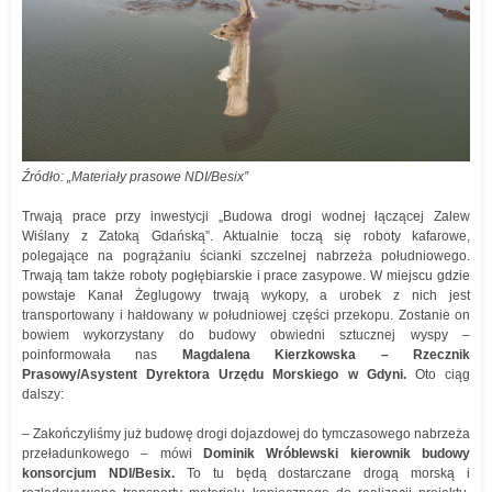
Źródło: „Materiały prasowe NDI/Besix”
Trwają prace przy inwestycji „Budowa drogi wodnej łączącej Zalew
Wiślany z Zatoką Gdańską”. Aktualnie toczą się roboty kafarowe,
polegające na pogrążaniu ścianki szczelnej nabrzeża południowego.
Trwają tam także roboty pogłębiarskie i prace zasypowe. W miejscu gdzie
powstaje Kanał Żeglugowy trwają wykopy, a urobek z nich jest
transportowany i hałdowany w południowej części przekopu. Zostanie on
bowiem wykorzystany do budowy obwiedni sztucznej wyspy –
poinformowała nas
Magdalena Kierzkowska – Rzecznik
Prasowy/Asystent Dyrektora Urzędu Morskiego w Gdyni.
Oto ciąg
dalszy:
– Zakończyliśmy już budowę drogi dojazdowej do tymczasowego nabrzeża
przeładunkowego – mówi
Dominik Wróblewski kierownik budowy
konsorcjum NDI/Besix.
To tu będą dostarczane drogą morską i