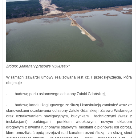
Źródło: „Materiały prasowe NDI/Besix”
W ramach zawartej umowy realizowana jest cz. I przedsięwzięcia, która
obejmuje:
· budowę portu osłonowego od strony Zatoki Gdańskiej,
· budowę kanału żeglugowego ze śluzą i konstrukcją zamknięć wraz ze
stanowiskami oczekiwania od strony Zatoki Gdańskiej i Zalewu Wiślanego
oraz oznakowaniem nawigacyjnym, budynkami technicznymi (wraz z
instalacjami), parkingami, punktem widokowym, nowym układem
drogowym z dwoma ruchomymi stalowymi mostami o pionowej osi obrotu,
które umożliwiać będą przejazd nad kanałem przed śluzą i za śluzą, sieci