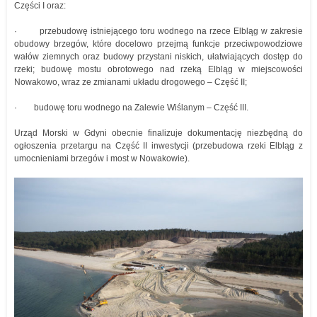
Części I oraz:
· przebudowę istniejącego toru wodnego na rzece Elbląg w zakresie
obudowy brzegów, które docelowo przejmą funkcje przeciwpowodziowe
wałów ziemnych oraz budowy przystani niskich, ułatwiających dostęp do
rzeki; budowę mostu obrotowego nad rzeką Elbląg w miejscowości
Nowakowo, wraz ze zmianami układu drogowego – Część II;
· budowę toru wodnego na Zalewie Wiślanym – Część III.
Urząd Morski w Gdyni obecnie finalizuje dokumentację niezbędną do
ogłoszenia przetargu na Część II inwestycji (przebudowa rzeki Elbląg z
umocnieniami brzegów i most w Nowakowie).