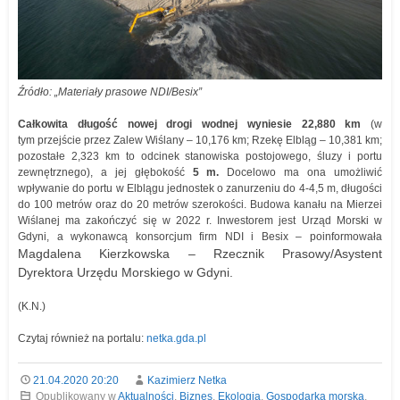
Źródło: „Materiały prasowe NDI/Besix”
Całkowita długość nowej drogi wodnej wyniesie 22,880 km
(w
tym przejście przez Zalew Wiślany – 10,176 km; Rzekę Elbląg – 10,381 km;
pozostałe 2,323 km to odcinek stanowiska postojowego, śluzy i portu
zewnętrznego), a jej głębokość
5 m.
Docelowo ma ona umożliwić
wpływanie do portu w Elblągu jednostek o zanurzeniu do 4-4,5 m, długości
do 100 metrów oraz do 20 metrów szerokości. Budowa kanału na Mierzei
Wiślanej ma zakończyć się w 2022 r. Inwestorem jest Urząd Morski w
Gdyni, a wykonawcą konsorcjum firm NDI i Besix – poinformowała
Magdalena Kierzkowska – Rzecznik Prasowy/Asystent
Dyrektora Urzędu Morskiego w Gdyni.
(K.N.)
Czytaj również na portalu:
netka.gda.pl
21.04.2020 20:20
Kazimierz Netka
Opublikowany w
Aktualności
,
Biznes
,
Ekologia
,
Gospodarka morska
,