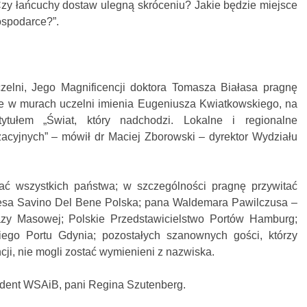
Czy łańcuchy dostaw ulegną skróceniu? Jakie będzie miejsce
ospodarce?”.
zelni, Jego Magnificencji doktora Tomasza Białasa pragnę
ie w murach uczelni imienia Eugeniusza Kwiatkowskiego, na
 tytułem „Świat, który nadchodzi. Lokalne i regionalne
cyjnych” – mówił dr Maciej Zborowski – dyrektor Wydziału
ać wszystkich państwa; w szczególności pragnę przywitać
zesa Savino Del Bene Polska; pana Waldemara Pawilczusa –
azy Masowej; Polskie Przedstawicielstwo Portów Hamburg;
kiego Portu Gdynia; pozostałych szanownych gości, którzy
ji, nie mogli zostać wymienieni z nazwiska.
ydent WSAiB, pani Regina Szutenberg.