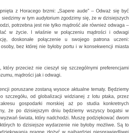
erpnięta z Horacego brzmi: „Sapere aude” – Odważ się być
 siedzimy w tym audytorium zgodzimy się, że w dzisiejszych
odzi, potrzebna jest nie tylko mądrość ale również odwaga –
lać w życie. I właśnie w połączeniu mądrości i odwagi
ację, doskonałe połączenie u swojego patrona uczeni:
soby, bez której nie byłoby portu i w konsekwencji miasta
 który przecież nie cieszył się szczególnymi preferencjami
zumu, mądrości jak i odwagi.
rencji poruszane zostaną wysoce aktualne tematy. Będziemy
 szczegółu, od globalizacji widzianej z lotu ptaka, przez
zakresu gospodarki morskiej aż po studia konkretnych
ny, że po dzisiejszym dniu będziemy wszyscy bogatsi w
o wyzwań świata, który nadchodzi. Muszę podziękować dwom
których to dzisiejsze wydarzenie nie byłoby możliwe. Są to
dziękowania pragnę złożyć w najbardziej niesprawiedliwej