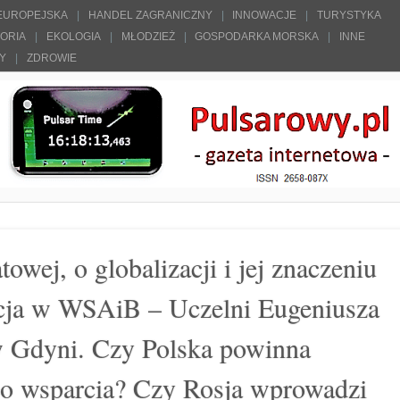
 EUROPEJSKA
HANDEL ZAGRANICZNY
INNOWACJE
TURYSTYKA
TORIA
EKOLOGIA
MŁODZIEŻ
GOSPODARKA MORSKA
INNE
ŁY
ZDROWIE
owej, o globalizacji i jej znaczeniu
ncja w WSAiB – Uczelni Eugeniusza
 Gdyni. Czy Polska powinna
go wsparcia? Czy Rosja wprowadzi