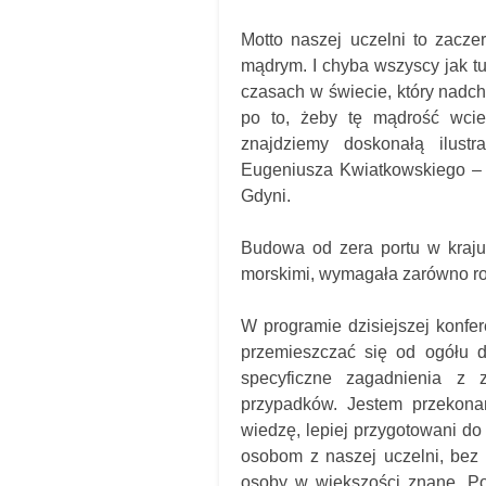
Motto naszej uczelni to zacz
mądrym. I chyba wszyscy jak tu
czasach w świecie, który nadch
po to, żeby tę mądrość wcie
znajdziemy doskonałą ilustr
Eugeniusza Kwiatkowskiego – o
Gdyni.
Budowa od zera portu w kraju,
morskimi, wymagała zarówno ro
W programie dzisiejszej konfe
przemieszczać się od ogółu do
specyficzne zagadnienia z 
przypadków. Jestem przekona
wiedzę, lepiej przygotowani d
osobom z naszej uczelni, bez 
osoby w większości znane. Po