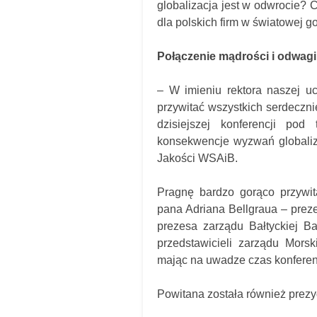
globalizacja jest w odwrocie? 
dla polskich firm w światowej g
Połączenie mądrości i odwagi
– W imieniu rektora naszej uc
przywitać wszystkich serdeczn
dzisiejszej konferencji pod
konsekwencje wyzwań globaliza
Jakości WSAiB.
Pragnę bardzo gorąco przywit
pana Adriana Bellgraua – pre
prezesa zarządu Bałtyckiej B
przedstawicieli zarządu Mors
mając na uwadze czas konferenc
Powitana została również prez