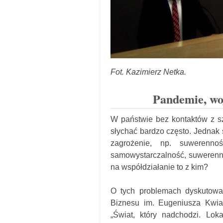
Fot. Kazimierz Netka.
Pandemie, woj
W państwie bez kontaktów z sz
słychać bardzo często. Jednak s
zagrożenie, np. suwerenno
samowystarczalność, suwerenno
na współdziałanie to z kim?
O tych problemach dyskutowa
Biznesu im. Eugeniusza Kwia
„Świat, który nadchodzi. Lo