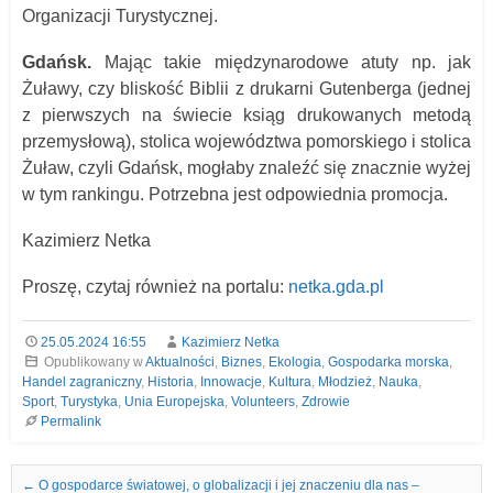
Organizacji Turystycznej.
Gdańsk.
Mając takie międzynarodowe atuty np. jak
Żuławy, czy bliskość Biblii z drukarni Gutenberga (jednej
z pierwszych na świecie ksiąg drukowanych metodą
przemysłową), stolica województwa pomorskiego i stolica
Żuław, czyli Gdańsk, mogłaby znaleźć się znacznie wyżej
w tym rankingu. Potrzebna jest odpowiednia promocja.
Kazimierz Netka
Proszę, czytaj również na portalu:
netka.gda.pl
25.05.2024 16:55
Kazimierz Netka
Opublikowany w
Aktualności
,
Biznes
,
Ekologia
,
Gospodarka morska
,
Handel zagraniczny
,
Historia
,
Innowacje
,
Kultura
,
Młodzież
,
Nauka
,
Sport
,
Turystyka
,
Unia Europejska
,
Volunteers
,
Zdrowie
Permalink
Nawigacja we wpisach
←
O gospodarce światowej, o globalizacji i jej znaczeniu dla nas –