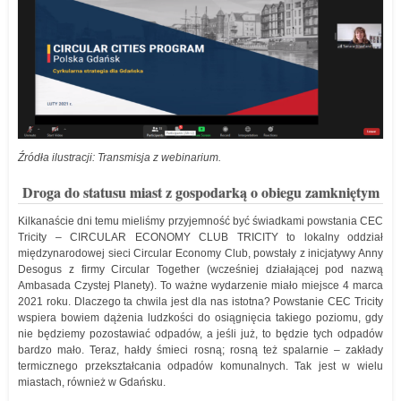
Źródła ilustracji: Transmisja z webinarium.
Droga do statusu miast z gospodarką o obiegu zamkniętym
Kilkanaście dni temu mieliśmy przyjemność być świadkami powstania CEC
Tricity – CIRCULAR ECONOMY CLUB TRICITY to lokalny oddział
międzynarodowej sieci Circular Economy Club, powstały z inicjatywy Anny
Desogus z firmy Circular Together (wcześniej działającej pod nazwą
Ambasada Czystej Planety). To ważne wydarzenie miało miejsce 4 marca
2021 roku. Dlaczego ta chwila jest dla nas istotna? Powstanie CEC Tricity
wspiera bowiem dążenia ludzkości do osiągnięcia takiego poziomu, gdy
nie będziemy pozostawiać odpadów, a jeśli już, to będzie tych odpadów
bardzo mało. Teraz, hałdy śmieci rosną; rosną też spalarnie – zakłady
termicznego przekształcania odpadów komunalnych. Tak jest w wielu
miastach, również w Gdańsku.