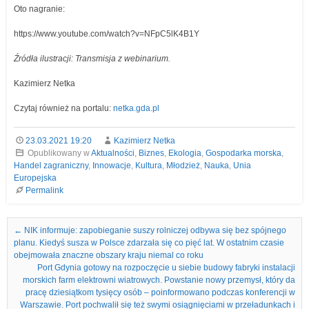
Oto nagranie:
https://www.youtube.com/watch?v=NFpC5lK4B1Y
Źródła ilustracji: Transmisja z webinarium.
Kazimierz Netka
Czytaj również na portalu:
netka.gda.pl
23.03.2021 19:20
Kazimierz Netka
Opublikowany w
Aktualności
,
Biznes
,
Ekologia
,
Gospodarka morska
,
Handel zagraniczny
,
Innowacje
,
Kultura
,
Młodzież
,
Nauka
,
Unia
Europejska
Permalink
Nawigacja we wpisach
←
NIK informuje: zapobieganie suszy rolniczej odbywa się bez spójnego
planu. Kiedyś susza w Polsce zdarzała się co pięć lat. W ostatnim czasie
obejmowała znaczne obszary kraju niemal co roku
Port Gdynia gotowy na rozpoczęcie u siebie budowy fabryki instalacji
morskich farm elektrowni wiatrowych. Powstanie nowy przemysł, który da
pracę dziesiątkom tysięcy osób – poinformowano podczas konferencji w
Warszawie. Port pochwalił się też swymi osiągnięciami w przeładunkach i