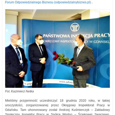
.
Forum Odpowiedzialnego Biznesu (odpowiedzialnybiznes.pl)
Fot. Kazimierz Netka
Mieliśmy przyjemność uczestniczyć 18 grudnia 2020 roku, w takiej
uroczystości, zorganizowanej przez Okręgowy Inspektorat Pracy w
Gdańsku. Tam uhonorowany został Andrzej Kuśmierczyk – Zakładowy
Społeczny Inspektor Pracy w Spółce Wodno – Ściekowej Swarzewo.