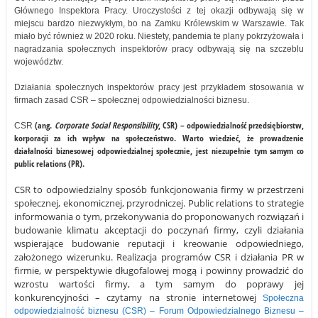
Głównego Inspektora Pracy. Uroczystości z tej okazji odbywają się w
miejscu bardzo niezwykłym, bo na Zamku Królewskim w Warszawie. Tak
miało być również w 2020 roku. Niestety, pandemia te plany pokrzyżowała i
nagradzania społecznych inspektorów pracy odbywają się na szczeblu
województw.
Działania społecznych inspektorów pracy jest przykładem stosowania w
firmach zasad CSR – społecznej odpowiedzialności biznesu.
(ang.
Corporate Social Responsibility
, CSR)
–
odpowiedzialność przedsiębiorstw,
CSR
korporacji za ich wpływ na społeczeństwo.
Warto wiedzieć, że prowadzenie
działalności
bizne
sowej odpowiedzialnej społecznie, jest niezupełnie tym samym co
public relations
(PR)
.
CSR
to odpowiedzialny sposób funkcjonowania firmy w przestrzeni
społecznej, ekonomicznej, przyrodniczej.
P
ublic relations to strategie
informowania o tym, przekonywania do proponowanych rozwiązań i
budowanie klimatu akceptacji do poczynań firmy, czyli działania
wspierające budowanie reputacji i kreowanie odpowiedniego,
założonego wizerunku. Realizacja programów CSR i działania PR w
firmie, w perspektywie długofalowej
mogą i powinny
prowadzić do
wzrostu wartości firmy, a tym samym do poprawy jej
konkurencyjności –
czytamy na stronie internetowej
Społeczna
odpowiedzialność biznesu (CSR) – Forum Odpowiedzialnego Biznesu –