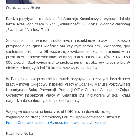
Fot. Kazimierz Netka
Bardzo pozytywnie o działalności Andrzeja Kuśmierczyka wypowiadał się
także Przewodniczący NSZZ „Solidarność” w Spółce Wodno-Ściekowej
„Swarzewo” Mariusz Topór.
Spostrzeżenia i wnioski społecznych inspektorów pracy nie zawsze
przypadają do gustu właścicielom czy dyrektorom firm, Zwłaszcza, gdy
spełnienie postulatów SIP wiąże się z wydanie sporych sum pieniędzy, na
przykład w poprawę wentylacji w dużej hali sitopiaskowników. Koszt: 150
000 złotych. Szef wypominał to społecznemu inspektorowi przez 5 lat. W
efekcie jednak, zysk był 10-krotnie wyższy od nakładów.
W Pomorskiem w przedsiębiorstwach przybywa społecznych inspektorów
pracy – mówili Okręgowy Inspektor Pracy w Gdańsku Mariusz Pokrzywinski
i koordynator Sekcji Prewencji i Promocji OIP w Gdańsku Aleksander Zając.
Okręgowy Inspektorat Pracy w Gdańsku był inicjatorem w skali kraju
nagradzania społecznych inspektorów pracy.
Więcej wiadomości na temat zasad CSR można dowiedzieć się,
zaglądając na stronę internetową Forum Odpowiedzialnego Biznesu:
Forum Odpowiedzialnego Biznesu (odpowiedzialnybiznes.pl)
.
Kazimierz Netka