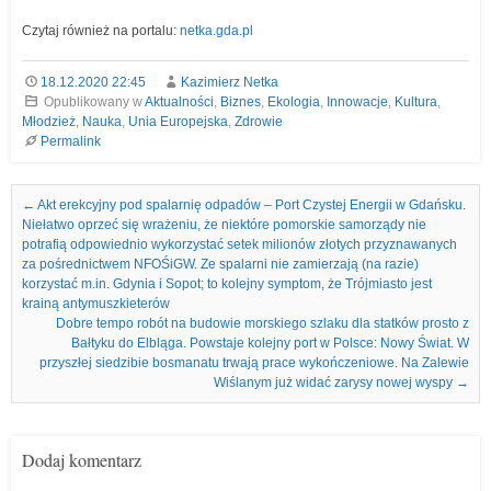
Czytaj również na portalu:
netka.gda.pl
18.12.2020 22:45
Kazimierz Netka
Opublikowany w
Aktualności
,
Biznes
,
Ekologia
,
Innowacje
,
Kultura
,
Młodzież
,
Nauka
,
Unia Europejska
,
Zdrowie
Permalink
Nawigacja we wpisach
←
Akt erekcyjny pod spalarnię odpadów – Port Czystej Energii w Gdańsku.
Niełatwo oprzeć się wrażeniu, że niektóre pomorskie samorządy nie
potrafią odpowiednio wykorzystać setek milionów złotych przyznawanych
za pośrednictwem NFOŚiGW. Ze spalarni nie zamierzają (na razie)
korzystać m.in. Gdynia i Sopot; to kolejny symptom, że Trójmiasto jest
krainą antymuszkieterów
Dobre tempo robót na budowie morskiego szlaku dla statków prosto z
Bałtyku do Elbląga. Powstaje kolejny port w Polsce: Nowy Świat. W
przyszłej siedzibie bosmanatu trwają prace wykończeniowe. Na Zalewie
Wiślanym już widać zarysy nowej wyspy
→
Dodaj komentarz