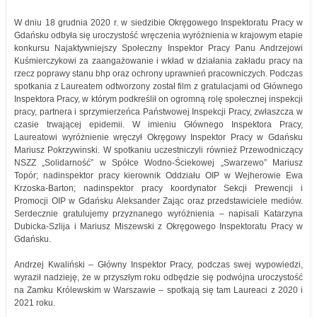
W dniu 18 grudnia 2020 r. w siedzibie Okręgowego Inspektoratu Pracy w
Gdańsku odbyła się uroczystość wręczenia wyróżnienia w krajowym etapie
konkursu Najaktywniejszy Społeczny Inspektor Pracy Panu Andrzejowi
Kuśmierczykowi za zaangażowanie i wkład w działania zakładu pracy na
rzecz poprawy stanu bhp oraz ochrony uprawnień pracowniczych. Podczas
spotkania z Laureatem odtworzony został film z gratulacjami od Głównego
Inspektora Pracy, w którym podkreślił on ogromną rolę społecznej inspekcji
pracy, partnera i sprzymierzeńca Państwowej Inspekcji Pracy, zwłaszcza w
czasie trwającej epidemii. W imieniu Głównego Inspektora Pracy,
Laureatowi wyróżnienie wręczył Okręgowy Inspektor Pracy w Gdańsku
Mariusz Pokrzywinski. W spotkaniu uczestniczyli również Przewodniczący
NSZZ „Solidarność” w Spółce Wodno-Ściekowej „Swarzewo” Mariusz
Topór; nadinspektor pracy kierownik Oddziału OIP w Wejherowie Ewa
Krzoska-Barton; nadinspektor pracy koordynator Sekcji Prewencji i
Promocji OIP w Gdańsku Aleksander Zając oraz przedstawiciele mediów.
Serdecznie gratulujemy przyznanego wyróżnienia – napisali Katarzyna
Dubicka-Szlija i Mariusz Miszewski z Okręgowego Inspektoratu Pracy w
Gdańsku.
Andrzej Kwaliński – Główny Inspektor Pracy, podczas swej wypowiedzi,
wyraził nadzieję, że w przyszłym roku odbędzie się podwójna uroczystość
na Zamku Królewskim w Warszawie – spotkają się tam Laureaci z 2020 i
2021 roku.