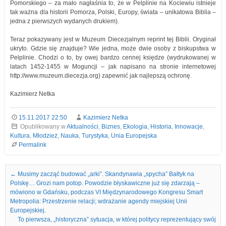
Pomorskiego – za mało nagłaśnia to, że w Pelplinie na Kociewiu istnieje
tak ważna dla historii Pomorza, Polski, Europy, świata – unikatowa Biblia –
jedna z pierwszych wydanych drukiem).
Teraz pokazywany jest w Muzeum Diecezjalnym reprint tej Biblii. Oryginał
ukryto. Gdzie się znajduje? Wie jedna, może dwie osoby z biskupstwa w
Pelplinie. Chodzi o to, by owej bardzo cennej księdze (wydrukowanej w
latach 1452-1455 w Moguncji – jak napisano na stronie internetowej
http://www.muzeum.diecezja.org) zapewnić jak najlepszą ochronę.
Kazimierz Netka
15.11.2017 22:50
Kazimierz Netka
Opublikowany w
Aktualności
,
Biznes
,
Ekologia
,
Historia
,
Innowacje
,
Kultura
,
Młodzież
,
Nauka
,
Turystyka
,
Unia Europejska
Permalink
Nawigacja we wpisach
←
Musimy zacząć budować „arki”. Skandynawia „spycha” Bałtyk na
Polskę… Grozi nam potop. Powodzie błyskawiczne już się zdarzają –
mówiono w Gdańsku, podczas VI Międzynarodowego Kongresu Smart
Metropolia: Przestrzenie relacji; wdrażanie agendy miejskiej Unii
Europejskiej.
To pierwsza, „historyczna” sytuacja, w której politycy reprezentujący swój