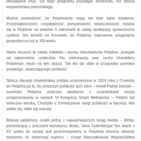
Mieszkanie Plus. Do tego programu przystąpił wcześniej, niż stolica
województwa pomorskiego.
Można powiedzieć, że Pelplinianie mają we krwi takie działania.
Przedsiębiorczość, inicjatywność, pomysłowość, nowoczesność, rozwija
się w Pelplinie od wieków. A zakrzewili te zalety tamtejszej społeczności
cystersi. Oni wnieśli na Kociewie, do Pelplina, najnowsze osiągnięcia
gospodarcze już w XIII wieku.
Warto docenić te zalety intelektu i ducha mieszkańców Pelplina, przejęte
od zakonników cystersów. Kto zlekceważy owe cechy charakteru
Pelplinian, może na tym stracić. Tak też się stało w przypadku państwa
pruskiego, zwalczającego polskość.
Stolica diecezji chełmińskiej została przeniesiona w 1824 roku z Chełmży
do Pelplina po to, by zniszczyć polskość tych ziem – mówił Patryk Demski –
burmistrz Pelplina podczas spotkania z uczestnikami wizyty
zorganizowanej w ramach VI Kongresu Smart Metropolia. – Pelplin był
wówczas wioską. Chodziło o zmniejszenie rangi polskości w diecezji. Nie
udało się; stało się inaczej.
Biskupi pelplińscy ocalili jedną z najważniejszych ksiąg świata – Biblię,
pochodzącą z pracowni wynalazcy druku, Jana Gutenberga! Ten skarb z
XV wieku do dzisiaj jest przechowywany w Pelplinie (można odnieść
wrażenie, że samorząd regionu – Urząd Marszałkowski Województwa