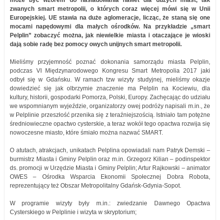
może być wzorem do naśladowania nawet dla dużych miast, tak
zwanych smart metropolii, o których coraz więcej mówi się w Unii
Europejskiej. UE stawia na duże aglomeracje, licząc, że staną się one
mocami napędowymi dla małych ośrodków. Na przykładzie „smart
Pelplin” zobaczyć można, jak niewielkie miasta i otaczające je wioski
dają sobie radę bez pomocy owych unijnych smart metropolii.
Mieliśmy przyjemność poznać dokonania samorządu miasta Pelplin,
podczas VI Międzynarodowego Kongresu Smart Metropolia 2017 jaki
odbył się w Gdańsku. W ramach tzw wizyty studyjnej, mieliśmy okazje
dowiedzieć się jak olbrzymie znaczenie ma Pelplin na Kociewiu, dla
kultury, historii, gospodarki Pomorza, Polski, Europy. Zachęcając do udziału
we wspomnianym wyjeździe, organizatorzy owej podróży napisali m.in., że
w Pelplinie przeszłość przenika się z teraźniejszością. Istniało tam potężne
średniowieczne opactwo cysterskie, a teraz wokół tego opactwa rozwija się
nowoczesne miasto, które śmiało można nazwać SMART.
O atutach, atrakcjach, unikatach Pelplina opowiadali nam Patryk Demski –
burmistrz Miasta i Gminy Pelplin oraz m.in. Grzegorz Kilian – podinspektor
ds. promocji w Urzędzie Miasta i Gminy Pelplin; Artur Rajkowski – animator
OWES – Ośrodka Wsparcia Ekonomii Społecznej Dobra Robota,
reprezentujący też Obszar Metropolitalny Gdańsk-Gdynia-Sopot.
W programie wizyty były m.in.: zwiedzanie Dawnego Opactwa
Cysterskiego w Pelplinie i wizyta w skryptorium;