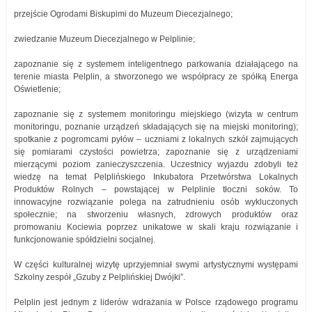
przejście Ogrodami Biskupimi do Muzeum Diecezjalnego;
zwiedzanie Muzeum Diecezjalnego w Pelplinie;
zapoznanie się z systemem inteligentnego parkowania działającego na
terenie miasta Pelplin, a stworzonego we współpracy ze spółką Energa
Oświetlenie;
zapoznanie się z systemem monitoringu miejskiego (wizyta w centrum
monitoringu, poznanie urządzeń składających się na miejski monitoring);
spotkanie z pogromcami pyłów – uczniami z lokalnych szkół zajmujących
się pomiarami czystości powietrza; zapoznanie się z urządzeniami
mierzącymi poziom zanieczyszczenia. Uczestnicy wyjazdu zdobyli też
wiedzę na temat Pelplińskiego Inkubatora Przetwórstwa Lokalnych
Produktów Rolnych – powstającej w Pelplinie tłoczni soków. To
innowacyjne rozwiązanie polega na zatrudnieniu osób wykluczonych
społecznie; na stworzeniu własnych, zdrowych produktów oraz
promowaniu Kociewia poprzez unikatowe w skali kraju rozwiązanie i
funkcjonowanie spółdzielni socjalnej.
W części kulturalnej wizytę uprzyjemniał swymi artystycznymi występami
Szkolny zespół „Gzuby z Pelplińskiej Dwójki”.
Pelplin jest jednym z liderów wdrażania w Polsce rządowego programu