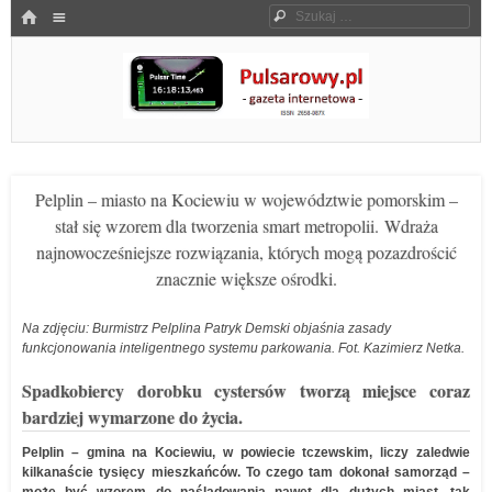
Menu
HOME
Szukaj
SKOCZ DO TREŚCI
Pulsarowy.pl
Pelplin – miasto na Kociewiu w województwie pomorskim –
stał się wzorem dla tworzenia smart metropolii. Wdraża
najnowocześniejsze rozwiązania, których mogą pozazdrościć
znacznie większe ośrodki.
Na zdjęciu: Burmistrz Pelplina Patryk Demski objaśnia zasady
funkcjonowania inteligentnego systemu parkowania. Fot. Kazimierz Netka.
Spadkobiercy dorobku cystersów tworzą miejsce coraz
bardziej wymarzone do życia.
Pelplin – gmina na Kociewiu, w powiecie tczewskim, liczy zaledwie
kilkanaście tysięcy mieszkańców. To czego tam dokonał samorząd –