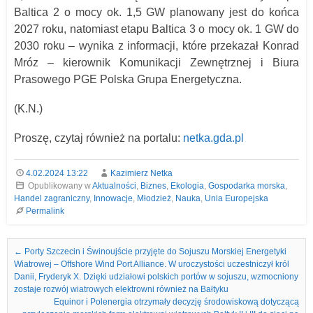
Baltica 2 o mocy ok. 1,5 GW planowany jest do końca
2027 roku, natomiast etapu Baltica 3 o mocy ok. 1 GW do
2030 roku – wynika z informacji, które przekazał Konrad
Mróz – kierownik Komunikacji Zewnętrznej i Biura
Prasowego PGE Polska Grupa Energetyczna.
(K.N.)
Proszę, czytaj również na portalu:
netka.gda.pl
4.02.2024 13:22
Kazimierz Netka
Opublikowany w
Aktualności
,
Biznes
,
Ekologia
,
Gospodarka morska
,
Handel zagraniczny
,
Innowacje
,
Młodzież
,
Nauka
,
Unia Europejska
Permalink
Nawigacja we wpisach
←
Porty Szczecin i Świnoujście przyjęte do Sojuszu Morskiej Energetyki
Wiatrowej – Offshore Wind Port Alliance. W uroczystości uczestniczył król
Danii, Fryderyk X. Dzięki udziałowi polskich portów w sojuszu, wzmocniony
zostaje rozwój wiatrowych elektrowni również na Bałtyku
Equinor i Polenergia otrzymały decyzję środowiskową dotyczącą