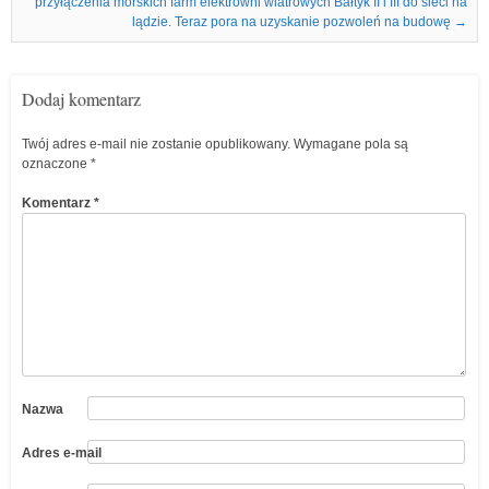
przyłączenia morskich farm elektrowni wiatrowych Bałtyk II i III do sieci na
lądzie. Teraz pora na uzyskanie pozwoleń na budowę
→
Dodaj komentarz
Twój adres e-mail nie zostanie opublikowany.
Wymagane pola są
oznaczone
*
Komentarz
*
Nazwa
Adres e-mail