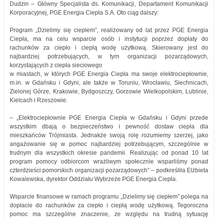
Dudzin – Główny Specjalista ds. Komunikacji, Departament Komunikacji
Korporacyjnej, PGE Energia Ciepła S.A. Oto ciąg dalszy:
Program „Dzielimy się ciepłem”, realizowany od lat przez PGE Energia
Ciepła, ma na celu wsparcie osób i instytucji poprzez dopłaty do
rachunków za ciepło i ciepłą wodę użytkową. Skierowany jest do
najbardziej potrzebujących, w tym organizacji pozarządowych,
korzystających z ciepła sieciowego
w miastach, w których PGE Energia Ciepła ma swoje elektrociepłownie,
m.in. w Gdańsku i Gdyni, ale także w Toruniu, Wrocławiu, Siechnicach,
Zielonej Górze, Krakowie, Bydgoszczy, Gorzowie Wielkopolskim, Lublinie,
Kielcach i Rzeszowie.
– „Elektrociepłownie PGE Energia Ciepła w Gdańsku i Gdyni przede
wszystkim dbają o bezpieczeństwo i pewność dostaw ciepła dla
mieszkańców Trójmiasta. Jednakże swoją rolę rozumiemy szerzej, jako
angażowanie się w pomoc najbardziej potrzebującym, szczególnie w
trudnym dla wszystkich okresie pandemii. Realizując od ponad 10 lat
program pomocy odbiorcom wrażliwym społecznie wsparliśmy ponad
czterdzieści pomorskich organizacji pozarządowych” – podkreśliła Elżbieta
Kowalewska, dyrektor Oddziału Wybrzeże PGE Energia Ciepła.
Wsparcie finansowe w ramach programu „Dzielimy się ciepłem” po​lega na
dopłacie do rachunków za ciepło i ciepłą wodę użytkową. Tegoroczna
pomoc ma szczególne znaczenie, ze względu na trudną sytuację