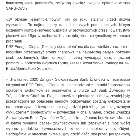
finansową wielu podmiotów, związaną z wciąż trwającą epidemią wirusa
SARS-CoV-2.
-„W okresie jesienno-zimowym, jak co roku stajemy przed dużym
wyzwaniem. To najtrudniejszy czas dla naszych podopiecznych, którym
udzielamy kompleksowego wsparcia w prowadzonych przez Towarzystwo
placówkach. Ulga w rachunkach za ciepło, którą otrzymaliśmy w ramach
programu
PGE Energia Ciepła „Dzielimy się ciepłem” ma dla nas wielkie znaczenie –
mogliśmy przeznaczyć środki finansowe na najbardziej palące potrzeby
osób bezdomnych, które szczególnie zimą wymagają specjalistycznej
pomocy” – podkreśla Wojciech Bystry, Prezes Towarzystwa Pomocy im. św.
Brata Alberta Koło Gdańskie.
– „Na koniec 2020 Związek Stowarzyszeń Bank Żywności w Trójmieście
otrzymał od PGE Energia Ciepła miłą niespodziankę – środki finansowe na
opłacenie rachunków za ogrzewanie w biurze ZS Bank Żywności w
Trójmieście w Gdańsku. Dzięki darowiźnie pieniądze, które wcześniej były
przeznaczone na opłacenie mediów (ogrzewania) zostaną wykorzystane
na pomoc żywnościową osobom najbardziej potrzebującym i zagrożonym
wykluczeniem społecznym” – powiedział Michał Chabel, prezes Związku
Stowarzyszeń Bank Żywności w Trójmieście. – „Pomoc będzie świadczona
w formie wydania paczek żywnościowych lub zapewnienia możliwości
wyboru produktów żywnościowych w sklepie społecznym w Gdyni.
Szczególnie w obecnym okresie, gdy część osób stoi przed perspektywą