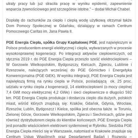
utraty pracy lub już straciła pracę w wyniku epidemii, zapewnienie
wsparcia żywnościowego jest szczególnie istotne.” – dodał Michał Chabel.
Dopłatę do rachunków za ciepło i ciepłą wodę użytkową otrzymał także
Dom Pomocy Społecznej w Gdańsku, działający w ramach Centrum
Pomocowego Caritas im. Jana Pawła II.
PGE Energia Ciepła, spółka Grupy Kapitałowej PGE
, jest największym w
Polsce producentem energii elektrycznej i ciepła, wytwarzanych w procesie
wysokosprawnej kogeneracji. Po integracji aktywów ciepłowniczych, od
stycznia 2019 r. do PGE Energia Ciepła przeszło sześć elektrociepłowni –
W Gorzowie Wielkopolskim, Bydgoszczy, Kielcach, Zgierzu, Lublinie i
Rzeszowie, należących wcześniej do PGE Górnictwo i Energetyka
Konwencjonalna (PGE GiEK). W wyniku integracji, PGE Energia Ciepła jest
największą firmą na rynku ciepła w Polsce, posiadającą ok. 25 proc.
udziału w rynku ciepła z kogeneracji, 14 elektrociepłowni (o mocy cieplnej
7,4 GWt mocy elektrycznej 4,2 GWe) i sieci ciepłownicze o długości 592
km. PGE Energia Ciepła produkuje i dostarcza ciepło dla dużych, polskich
miast, wśród których znajdują się: Kraków, Gdańsk, Gdynia, Wrocław,
Rzeszów, Lublin, Bydgoszcz i Kielce, spółka jest obecna także w Toruniu,
Zielonej Górze, Gorzowie Wielkopolskim, Zgierzu i Siechnicach, gdzie jest
również dystrybutorem ciepła do klientów końcowych. PGE Energia Ciepła
jest ponadto właścicielem elektrowni systemowej w Rybniku. Siedziba PGE
Energia Ciepła mieści się w Warszawie, natomiast w Krakowie znajduje się
Centrum Usług Wspólnych oraz Departament Badań i Rozwoju –