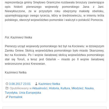
reprezentacja gminy Smętowo Graniczne rozdawała broszury zawierające
opis historii pierwszego wojewody pomorskiego Jana z Jani.
Niewykluczone, że w przyszłym roku obejrzymy makietę obelisku,
upamiętniającego owego rycerza, który w średniowieczu, w imieniu króla
polskiego, stworzył województwo pomorskie i walczył o polskość Pomorza.
Fot. Kazimierz Netka
Pierwszy urząd wojewody pomorskiego też był na Kociewiu: w dzisiejszym
Zamku Gniew. Stolicą województwa pomorskiego było miasto Skarszewy,
tez na Kociewiu. Po I wojnie światowej stolicą województwa pomorskiego
stał się Toruń, a teraz jest Gdańsk – miasto po II wojnie światowej
wskrzeszone przez Kresowian.
Kazimierz Netka
3.08.2017 23:01
Kazimierz Netka
Opublikowany w
Aktualności
,
Historia
,
Kultura
,
Młodzież
,
Nauka
,
Turystyka
,
Unia Europejska
Permalink