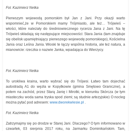
Fot. Kazimierz Netka
Pierwszym wojewodą pomorskim był Jan z Jani. Przy okazji warto
wspomnieć,że w Pomorskiem mamy Trójmiasto, ale też… Trójwieś –
włości, które należały do średniowiecznego rycerza Jana z Jani. Na tę
Trójwieś składają się następujące miejscowości: Stara Jania (tam znajduje
się obelisk upamiętniający pierwszego wojewodę pomorskiego), Kościelna
Jania oraz Leśna Jania. Wioski te łączy wspólna historia, ale też natura, a
mianowicie: rzeczka o nazwie Janka, wpadająca do Wierzycy.
Fot. Kazimierz Netka
To urokliwa kraina, warto wybrać się do Trójwsi. Łatwo tam dojechać
autostradą A1 do węzła w Kopytkowie (gmina Smętowo Graniczne), a
potem na zachód, przez Starą Janię i Mirotki, w kierunku Skórcza (w tym
miasteczku woda sama tryska spod ziemi; są studnie artezyjskie) O nocleg
można pytać pod adresem:
www.dworekwlesie.pl
.
Fot. Kazimierz Netka
Zatrzymajmy się po drodze w Starej Jani. Dlaczego? O tym informowano w
czwartek, 03 sierpnia 2017 roku, na Jarmarku Dominikańskim. Tam,