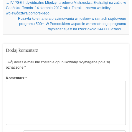
Nawigacja we wpisach
←
IV PGE Indywidualne Międzynarodowe Mistrzostwa Ekstraligi na żużlu w
Gdańsku. Termin: 14 sierpnia 2017 roku. Za rok – znowu w stolicy
województwa pomorskiego.
Ruszyła kolejna tura przyjmowania wniosków w ramach rządowego
programu 500+. W Pomorskiem wsparcie w ramach tego programu
wypłacane jest na rzecz około 244 000 dzieci.
→
Dodaj komentarz
Twój adres e-mail nie zostanie opublikowany.
Wymagane pola są
oznaczone
*
Komentarz
*