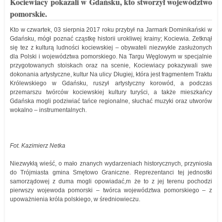
Kociewiacy pokazali w Gdańsku, kto stworzył województwo
pomorskie.
Kto w czwartek, 03 sierpnia 2017 roku przybył na Jarmark Dominikański w
Gdańsku, mógł poznać cząstkę historii urokliwej krainy; Kociewia. Zetknął
się tez z kulturą ludności kociewskiej – obywateli niezwykle zasłużonych
dla Polski i województwa pomorskiego. Na Targu Węglowym w specjalnie
przygotowanych stoiskach oraz na scenie, Kociewiacy pokazywali swe
dokonania artystyczne, kultur Na ulicy Długiej, która jest fragmentem Traktu
Królewskiego w Gdańsku, ruszył artystyczny korowód, a podczas
przemarszu twórców kociewskiej kultury turyści, a także mieszkańcy
Gdańska mogli podziwiać tańce regionalne, słuchać muzyki oraz utworów
wokalno – instrumentalnych.
Fot. Kazimierz Netka
Niezwykłą wieść, o mało znanych wydarzeniach historycznych, przyniosła
do Trójmiasta gmina Smętowo Graniczne. Reprezentanci tej jednostki
samorządowej z duma mogli opowiadać,m że to z jej terenu pochodzi
pierwszy wojewoda pomorski – twórca województwa pomorskiego – z
upoważnienia króla polskiego, w średniowieczu.