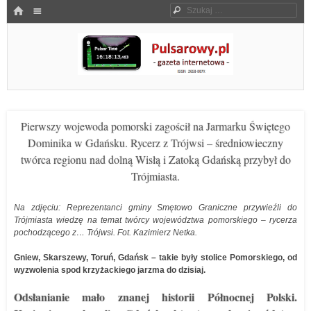
Menu
HOME
Szukaj
SKOCZ DO TREŚCI
Pulsarowy.pl
Pierwszy wojewoda pomorski zagościł na Jarmarku Świętego
Dominika w Gdańsku. Rycerz z Trójwsi – średniowieczny
twórca regionu nad dolną Wisłą i Zatoką Gdańską przybył do
Trójmiasta.
Na zdjęciu: Reprezentanci gminy Smętowo Graniczne przywieźli do
Trójmiasta wiedzę na temat twórcy województwa pomorskiego – rycerza
pochodzącego z… Trójwsi. Fot. Kazimierz Netka.
Gniew, Skarszewy, Toruń, Gdańsk – takie były stolice Pomorskiego, od
wyzwolenia spod krzyżackiego jarzma do dzisiaj.
Odsłanianie mało znanej historii Północnej Polski.