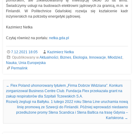
pomorskim, ale zlikwidowaliśmy tę inwestycję około 30 lat temu.
Świadczymy usługi na budowach elektrowni jądrowych za granicą, m.in. w
Finlandii. W Politechnice Gdańskiej rozwija się kształcenie kadr
inżynierskich na potrzeby energetyki jądrowej.
Kazimierz Netka
Czytaj również na portalu:
netka.gda.pl
7.12.2021 18:05
Kazimierz Netka
Opublikowany w
Aktualności
,
Biznes
,
Ekologia
,
Innowacje
,
Młodzież
,
Nauka
,
Unia Europejska
Permalink
Nawigacja we wpisach
←
Flex Poland uhonorowany tytułem „Firma Dobrze Widziana”. Konkurs
zorganizował Business Centre Club. Fundacja Flex przekazała grant na
zakup respiratorów dla Szpitali Tczewskich S.A.
Rozwój żeglugi na Bałtyku. 1 lutego 2022 roku Stena Line uruchamia nową
linię promową ze Szwecji do Finlandii. Później wprowadzi niedawno
przedłużone promy Stena Scandica i Stena Baltica na trasę Gdynia –
Karlskrona
→