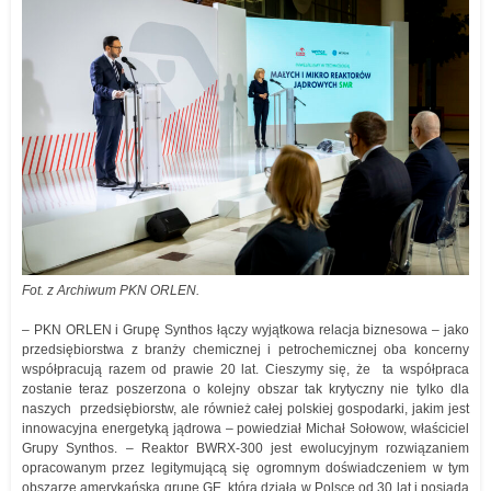
Fot. z Archiwum PKN ORLEN.
– PKN ORLEN i Grupę Synthos łączy wyjątkowa relacja biznesowa – jako
przedsiębiorstwa z branży chemicznej i petrochemicznej oba koncerny
współpracują razem od prawie 20 lat. Cieszymy się, że ta współpraca
zostanie teraz poszerzona o kolejny obszar tak krytyczny nie tylko dla
naszych przedsiębiorstw, ale również całej polskiej gospodarki, jakim jest
innowacyjna energetyką jądrowa – powiedział Michał Sołowow, właściciel
Grupy Synthos. – Reaktor BWRX-300 jest ewolucyjnym rozwiązaniem
opracowanym przez legitymującą się ogromnym doświadczeniem w tym
obszarze amerykańską grupę GE, która działa w Polsce od 30 lat i posiada