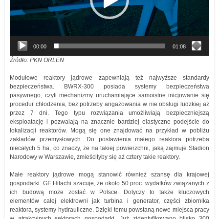
00:00
01:08
Źródło: PKN ORLEN
Modułowe reaktory jądrowe zapewniają też najwyższe standardy
bezpieczeństwa. BWRX-300 posiada systemy bezpieczeństwa
pasywnego, czyli mechanizmy uruchamiające samoistne inicjowanie się
procedur chłodzenia, bez potrzeby angażowania w nie obsługi ludzkiej aż
przez 7 dni. Tego typu rozwiązania umożliwiają bezpieczniejszą
eksploatację i pozwalają na znacznie bardziej elastyczne podejście do
lokalizacji reaktorów. Mogą się one znajdować na przykład w pobliżu
zakładów przemysłowych. Do postawienia małego reaktora potrzeba
niecałych 5 ha, co znaczy, że na takiej powierzchni, jaką zajmuje Stadion
Narodowy w Warszawie, zmieściłyby się aż cztery takie reaktory.
Małe reaktory jądrowe mogą stanowić również szansę dla krajowej
gospodarki. GE Hitachi szacuje, że około 50 proc. wydatków związanych z
ich budową może zostać w Polsce. Dotyczy to także kluczowych
elementów całej elektrowni jak turbina i generator, części zbiornika
reaktora, systemy hydrauliczne. Dzięki temu powstaną nowe miejsca pracy
w atrakcyjnych sektorach gospodarki. Już zidentyfikowano blisko 300