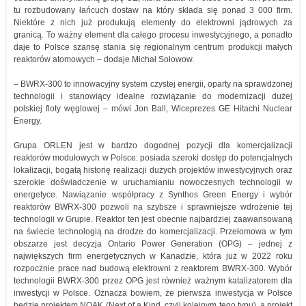
tu rozbudowany łańcuch dostaw na który składa się ponad 3 000 firm.
Niektóre z nich już produkują elementy do elektrowni jądrowych za
granicą. To ważny element dla całego procesu inwestycyjnego, a ponadto
daje to Polsce szansę stania się regionalnym centrum produkcji małych
reaktorów atomowych – dodaje Michał Sołowow.
– BWRX-300 to innowacyjny system czystej energii, oparty na sprawdzonej
technologii i stanowiący idealne rozwiązanie do modernizacji dużej
polskiej floty węglowej – mówi Jon Ball, Wiceprezes GE Hitachi Nuclear
Energy.
Grupa ORLEN jest w bardzo dogodnej pozycji dla komercjalizacji
reaktorów modułowych w Polsce: posiada szeroki dostęp do potencjalnych
lokalizacji, bogatą historię realizacji dużych projektów inwestycyjnych oraz
szerokie doświadczenie w uruchamianiu nowoczesnych technologii w
energetyce. Nawiązanie współpracy z Synthos Green Energy i wybór
reaktorów BWRX-300 pozwoli na szybsze i sprawniejsze wdrożenie tej
technologii w Grupie. Reaktor ten jest obecnie najbardziej zaawansowaną
na świecie technologią na drodze do komercjalizacji. Przełomowa w tym
obszarze jest decyzja Ontario Power Generation (OPG) – jednej z
największych firm energetycznych w Kanadzie, która już w 2022 roku
rozpocznie prace nad budową elektrowni z reaktorem BWRX-300. Wybór
technologii BWRX-300 przez OPG jest również ważnym katalizatorem dla
inwestycji w Polsce. Oznacza bowiem, że pierwsza inwestycja w Polsce
będzie projektem NOAK (Next of a Kind, czyli kolejnym tego typu), a projekt