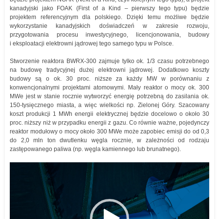
kanadyjski jako FOAK (First of a Kind – pierwszy tego typu) będzie
projektem referencyjnym dla polskiego. Dzięki temu możliwe będzie
wykorzystanie kanadyjskich doświadczeń w zakresie rozwoju,
przygotowania procesu inwestycyjnego, licencjonowania, budowy
i eksploatacji elektrowni jądrowej tego samego typu w Polsce.
Stworzenie reaktora BWRX-300 zajmuje tylko ok. 1/3 czasu potrzebnego
na budowę tradycyjnej dużej elektrowni jądrowej. Dodatkowo koszty
budowy są o ok. 30 proc. niższe za każdy MW w porównaniu z
konwencjonalnymi projektami atomowymi. Mały reaktor o mocy ok. 300
MWe jest w stanie rocznie wytworzyć energię potrzebną do zasilania ok.
150-tysięcznego miasta, a więc wielkości np. Zielonej Góry. Szacowany
koszt produkcji 1 MWh energii elektrycznej będzie docelowo o około 30
proc. niższy niż w przypadku energii z gazu. Co równie ważne, pojedynczy
reaktor modułowy o mocy około 300 MWe może zapobiec emisji do od 0,3
do 2,0 mln ton dwutlenku węgla rocznie, w zależności od rodzaju
zastępowanego paliwa (np. węgla kamiennego lub brunatnego).
Odtwarzacz
video