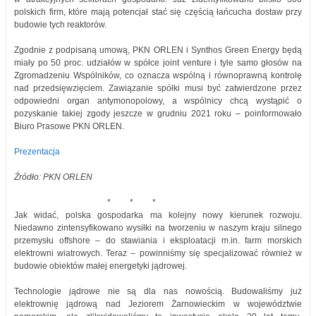
polskich firm, które mają potencjał stać się częścią łańcucha dostaw przy
budowie tych reaktorów.
Zgodnie z podpisaną umową, PKN ORLEN i Synthos Green Energy będą
miały po 50 proc. udziałów w spółce joint venture i tyle samo głosów na
Zgromadzeniu Wspólników, co oznacza wspólną i równoprawną kontrolę
nad przedsięwzięciem. Zawiązanie spółki musi być zatwierdzone przez
odpowiedni organ antymonopolowy, a wspólnicy chcą wystąpić o
pozyskanie takiej zgody jeszcze w grudniu 2021 roku – poinformowało
Biuro Prasowe PKN ORLEN.
Prezentacja
Źródło: PKN ORLEN
* * *
Jak widać, polska gospodarka ma kolejny nowy kierunek rozwoju.
Niedawno zintensyfikowano wysiłki na tworzeniu w naszym kraju silnego
przemysłu offshore – do stawiania i eksploatacji m.in. farm morskich
elektrowni wiatrowych. Teraz – powinniśmy się specjalizować również w
budowie obiektów małej energetyki jądrowej.
Technologie jądrowe nie są dla nas nowością. Budowaliśmy już
elektrownię jądrową nad Jeziorem Żarnowieckim w województwie