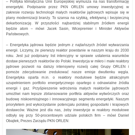
– Polityka klimatyczna Unii Europejskiej wymusza na nas transformację
energetyki. Podpisanie przez PKN ORLEN umowy inwestycyjnej w
zakresie rozwoju technologii małych reaktorów jądrowych wpisuje się w
plany modernizacji branży. To szansa na szybką, efektywną i bezpieczną
dekarbonizację. W przyszłości najbardziej stabilnym źródłem energii
będzie atom – mówi Jacek Sasin, Wicepremier i Minister Aktywów
Państwowych.
– Energetyka jądrowa będzie jednym z najtańszych źródeł wytwarzania
energii. Liczymy, że pierwszy reaktor powstanie w naszym kraju do 2030
roku. Jest już podpisany list intencyjny w sprawie ustalenia warunków
dostaw pierwszych reaktorów do Polski. Inwestycja w mikro i małe reaktory
jądrowe pozwoli na dalszy intensywny rozwój całej Grupy ORLEN i
pomoże zdecydowanie zredukować nasze emisje dwutlenku węgla.
Energetyka oparta m.in. o reaktory modułowe będzie atrakcyjnym
uzupełnieniem portfolio energetycznego opartego o odnawialne źródła
energii i gaz. Przyśpieszenie wdrożenia małych reaktorów jądrowych
umożliwi nam lepsze zbilansowanie portfela aktywów wytwórczych oraz
budowę niskoemisyjnego i innowacyjnego segmentu energetyki. Naszym
priorytetem jest wykorzystanie potencjału polskiej gospodarki i krajowych
dostawców. Ważne jest dla nas, żeby inwestycje w reaktory modułowe
odbyły się przy 50-procentowym udziale polskich firm – mówi Daniel
Obajtek, Prezes Zarządu PKN ORLEN: