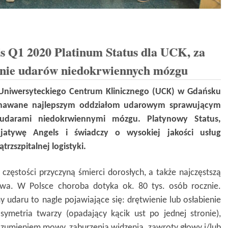
 Q1 2020 Platinum Status dla UCK, za
enie udarów niedokrwiennych mózgu
h Uniwersyteckiego Centrum Klinicznego (UCK) w Gdańsku
yznawane najlepszym oddziałom udarowym sprawującym
udarami niedokrwiennymi mózgu. Platynowy Status,
cjatywę Angels i świadczy o wysokiej jakości usług
zszpitalnej logistyki.
częstości przyczyną śmierci dorosłych, a także najczęstszą
twa. W Polsce choroba dotyka ok. 80 tys. osób rocznie.
 udaru to nagle pojawiające się: drętwienie lub osłabienie
asymetria twarzy (opadający kącik ust po jednej stronie),
ozumieniem mowy, zaburzenia widzenia, zawroty głowy i/lub