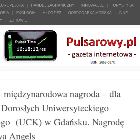
 EUROPEJSKA
HANDEL ZAGRANICZNY
INNOWACJE
TURYSTYKA
TORIA
EKOLOGIA
MŁODZIEŻ
GOSPODARKA MORSKA
INNE
ŁY
ZDROWIE
– międzynarodowa nagroda – dla
i Dorosłych Uniwersyteckiego
nego (UCK) w Gdańsku. Nagrodę
wa Angels