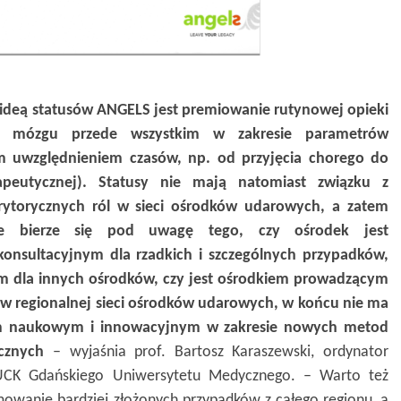
e ideą statusów ANGELS jest premiowanie rutynowej opieki
 mózgu przede wszystkim w zakresie parametrów
ym uwzględnieniem czasów, np. od przyjęcia chorego do
rapeutycznej). Statusy nie mają natomiast związku z
rytorycznych ról w sieci ośrodków udarowych, a zatem
ie bierze się pod uwagę tego, czy ośrodek jest
nsultacyjnym dla rzadkich i szczególnych przypadków,
ym dla innych ośrodków, czy jest ośrodkiem prowadzącym
 w regionalnej sieci ośrodków udarowych, w końcu nie ma
iem naukowym i innowacyjnym w zakresie nowych metod
ycznych
– wyjaśnia prof. Bartosz Karaszewski, ordynator
h UCK Gdańskiego Uniwersytetu Medycznego. – Warto też
mowanie bardziej złożonych przypadków z całego regionu, a