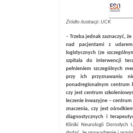
Źródło ilustracji: UCK
–
Trzeba jednak zaznaczyć, ż
nad pacjentami z udarem
logistycznych (ze szczególn
szpitala do interwencji te
pełnieniem szczególnych me
przy ich przyznawaniu n
ponadregionalnym centrum ko
czy jest centrum szkoleniow
leczenie inwazyjne – centrum
znaczenia, czy jest ośrodk
diagnostycznych i terapeut
Kliniki Neurologii Dorosłyc
dodać, że prowadzenie i przyj