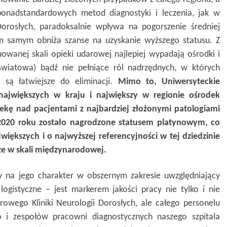
onadstandardowych metod diagnostyki i leczenia, jak w
 Dorosłych, paradoksalnie wpływa na pogorszenie średniej
m samym obniża szanse na uzyskanie wyższego statusu. Z
wanej skali opieki udarowej najlepiej wypadają ośrodki i
 światowa) bądź nie pełniące ról nadrzędnych, w których
 są łatwiejsze do eliminacji.
Mimo to, Uniwersyteckie
największych w kraju i największy w regionie ośrodek
iekę nad pacjentami z najbardziej złożonymi patologiami
20 roku zostało nagrodzone statusem platynowym, co
jwiększych i o najwyższej referencyjności w tej dziedzinie
że w skali międzynarodowej.
 na jego charakter w obszernym zakresie uwzględniający
ogistyczne – jest markerem jakości pracy nie tylko i nie
owego Kliniki Neurologii Dorosłych, ale całego personelu
i zespołów pracowni diagnostycznych naszego szpitala