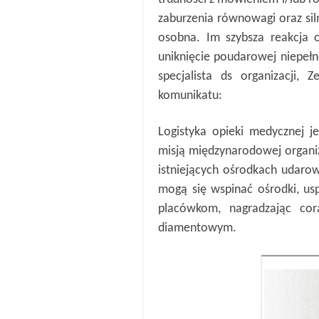
zaburzenia równowagi oraz sil
osobna. Im szybsza reakcja 
uniknięcie poudarowej niepeł
specjalista ds organizacji, 
komunikatu:
Logistyka opieki medycznej j
misją międzynarodowej organiz
istniejących ośrodkach udaro
mogą się wspinać ośrodki, u
placówkom, nagradzając cora
diamentowym.