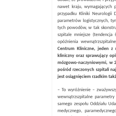
nawet kraju, wymagających p
przypadku Kliniki Neurologii
parametrów logistycznych, ty
tych powodów, w tak skonstruo
szpitale mniejsze (tendencja
opóźnienia wewnątrzszpitalne
Centrum Kliniczne, jeden z 
kliniczny oraz sprawujący op
mózgowo-naczyniowymi, w 20
pośród rzeczonych szpitali na
jest osiągnięciem rzadkim tak
– To wyróżnienie – zważywszy
wewnątrzszpitalne parametry l
samego zespołu Oddziału Udar
medycznego, paramedycznego 