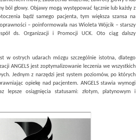
ny ból głowy. Objawy mogą występować łącznie lub każdy z
otoczenia bądź samego pacjenta, tym większa szansa na
noprawności – poinformowała nas Wioleta Wójcik – starszy
Zespół ds. Organizacji i Promocji UCK. Oto ciąg dalszy
est w ostrych udarach mózgu szczególnie istotna, dlatego
acji ANGELS jest zoptymalizowanie leczenia we wszystkich
wych. Jednym z narzędzi jest system poziomów, po których
sprawniając opiekę nad pacjentem. ANGELS stawia wymogi
z lepsze osiągnięcia statusami: złotym, platynowym i