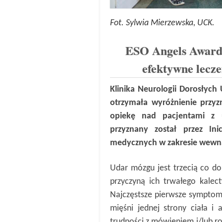
Fot. Sylwia Mierzewska, UCK.
ESO Angels Awards
efektywne lecz
Klinika Neurologii Dorosłyc
otrzymała wyróżnienie prz
opiekę nad pacjentami z 
przyznany został przez Ini
medycznych w zakresie wewnątr
Udar mózgu jest trzecią co do 
przyczyną ich trwałego kalec
Najczęstsze pierwsze symptomy
mięśni jednej strony ciała i 
trudności z mówieniem i/lub r