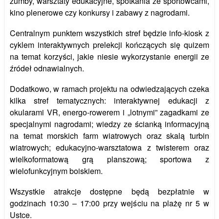
zumby, warsztaty edukacyjne, spotkania ze sportowcami,
kino plenerowe czy konkursy i zabawy z nagrodami.
Centralnym punktem wszystkich stref będzie info-kiosk z
cyklem interaktywnych prelekcji kończących się quizem
na temat korzyści, jakie niesie wykorzystanie energii ze
źródeł odnawialnych.
Dodatkowo, w ramach projektu na odwiedzających czeka
kilka stref tematycznych: interaktywnej edukacji z
okularami VR, energo-rowerem i „lotnymi” zagadkami ze
specjalnymi nagrodami; wiedzy ze ścianką informacyjną
na temat morskich farm wiatrowych oraz skalą turbin
wiatrowych; edukacyjno-warsztatowa z twisterem oraz
wielkoformatową grą planszową; sportowa z
wielofunkcyjnym boiskiem.
Wszystkie atrakcje dostępne będą bezpłatnie w
godzinach 10:30 – 17:00 przy wejściu na plażę nr 5 w
Ustce.