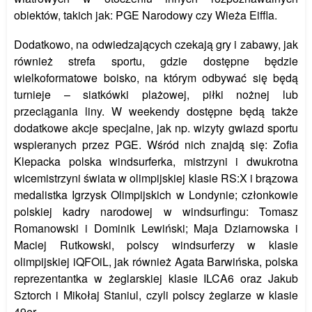
obiektów, takich jak: PGE Narodowy czy Wieża Eiffla.
Dodatkowo, na odwiedzających czekają gry i zabawy, jak
również strefa sportu, gdzie dostępne będzie
wielkoformatowe boisko, na którym odbywać się będą
turnieje – siatkówki plażowej, piłki nożnej lub
przeciągania liny. W weekendy dostępne będą także
dodatkowe akcje specjalne, jak np. wizyty gwiazd sportu
wspieranych przez PGE. Wśród nich znajdą się: Zofia
Klepacka polska windsurferka, mistrzyni i dwukrotna
wicemistrzyni świata w olimpijskiej klasie RS:X i brązowa
medalistka Igrzysk Olimpijskich w Londynie; członkowie
polskiej kadry narodowej w windsurfingu: Tomasz
Romanowski i Dominik Lewiński; Maja Dziarnowska i
Maciej Rutkowski, polscy windsurferzy w klasie
olimpijskiej iQFOiL, jak również Agata Barwińska, polska
reprezentantka w żeglarskiej klasie ILCA6 oraz Jakub
Sztorch i Mikołaj Staniul, czyli polscy żeglarze w klasie
49er.