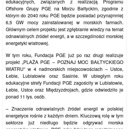
edukacyjnych, związanych z realizacją Programu
Offshore Grupy PGE na Morzu Bałtyckim, zgodnie z
którym do 2040 roku PGE będzie posiadać przynajmniej
6,5 GW mocy zainstalowanej w morskich farmach.
Głównym celem projektu jest zgłębianie wiedzy na temat
odnawialnych źródeł energii, a w szczególności morskiej
energetyki wiatrowej.
W tym roku, Fundacja PGE już po raz drugi realizuje
projekt „PLAŻA PGE – POZNAJ MOC BAŁTYCKIEGO
WIATRU” w 4 nadmorskich miejscowoś
ciach
– Ustce,
Łebie, Lubiatowie oraz Sasinie. W ubiegłym roku
edukacyjne strefy Fundacji PGE zagościły w Lubiatowie,
Łebie, Ustce oraz Międzyzdrojach, gdzie odwiedziło je
ponad 11 tys. osób.
– Znaczenie odnawialnych źródeł energii w polskiej
energetyce rośnie z każdym dniem. Kluczową rolę w tym
sektorze już niedługo będzie odgrywać morska