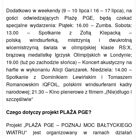
Dodatkowo w weekendy (9 – 10 lipca i 16 – 17 lipca), na
gości odwiedzających Plażę
PGE,
będą czekać
specjalne wydarzenia: Piątek: 16.00 –
Zumba.
Sobota:
13.00 – Spotkanie z Zofią Klepacką –
polską windsurferką, mistrzynią i dwukrotną
wicemistrzynią świata w olimpijskiej klasie RS:X,
brązową medalistkę Igrzysk Olimpijskich w Londynie;
19.00 (tuż po zachodzie słoń
ca)
– Koncert akustyczny na
harfie w wykonaniu Alicji Garczarek. Niedziela: 14.00 –
Spotkanie z Dominikiem Lewińskim i Tomaszem
Romanowskim iQFOiL, polskimi windsurferami kadry
narodowej; 21.30 – Kino plenerowe z filmem „
(Nie)d
ługo i
szczęśliwie”
Czego dotyczy projekt PLAŻA PGE?
Projekt „PLAŻA PGE – POZNAJ MOC BAŁTYCKIEGO
WIATRU” jest organizowany w ramach działań