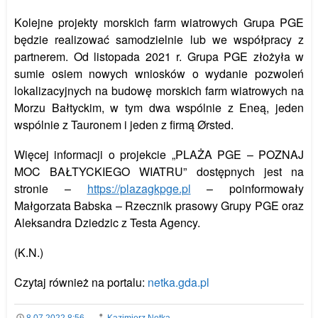
Kolejne projekty morskich farm wiatrowych Grupa PGE
będzie realizować samodzielnie lub we współpracy z
partnerem. Od listopada 2021 r. Grupa PGE złożyła w
sumie osiem nowych wniosków o wydanie pozwoleń
lokalizacyjnych na budowę morskich farm wiatrowych na
Morzu Bałtyckim, w tym dwa wspólnie z Eneą, jeden
wspólnie z Tauronem i jeden z firmą Ørsted.
Więcej informacji o projekcie „PLAŻA PGE – POZNAJ
MOC BAŁTYCKIEGO WIATRU” dostępnych jest na
stronie –
https://plazagkpge.pl
– poinformowały
Małgorzata Babska – Rzecznik prasowy Grupy PGE oraz
Aleksandra Dziedzic z Testa Agency.
(K.N.)
Czytaj również na portalu:
netka.gda.pl
8.07.2022 8:56
Kazimierz Netka