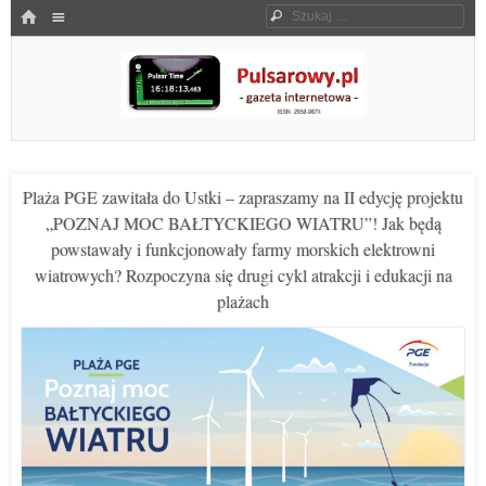
Menu
HOME
Szukaj
SKOCZ DO TREŚCI
Pulsarowy.pl
Plaża PGE zawitała do Ustki – zapraszamy na II edycję projektu
„POZNAJ MOC BAŁTYCKIEGO WIATRU”! Jak będą
powstawały i funkcjonowały farmy morskich elektrowni
wiatrowych? Rozpoczyna się drugi cykl atrakcji i edukacji na
plażach