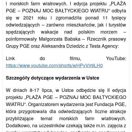
i morskich farm wiatrowych. I edycja projektu „PLAŻA
PGE – POZNAJ MOC BAŁTYCKIEGO WIATRU” odbyła
się w 2021 roku i zgromadziła ponad 11 tysięcy
odwiedzających – zarówno mieszkańców, jak i turystów
spędzających wakacje nad polskim morzem –
poinformowały Małgorzata Babska – Rzecznik prasowy
Grupy PGE oraz Aleksandra Dziedzic z Testa Agency:
Link do filmu, YouTube:
https://www.youtube.com/shorts/wHPyVir9LH0
Szczegóły dotyczące wydarzenia w Ustce
W dniach 8-17 lipca, w Ustce odbędzie się II edycja
projektu „PLAŻA PGE – POZNAJ MOC BAŁTYCKIEGO
WIATRU”. Organizatorem wydarzenia jest Fundacja PGE,
która przygotowała dla odwiedzających liczne atrakcje
przybliżające temat morskich farm wiatrowych.
Dodatkowo, na uczestników czekają także m.in. zajęcia z