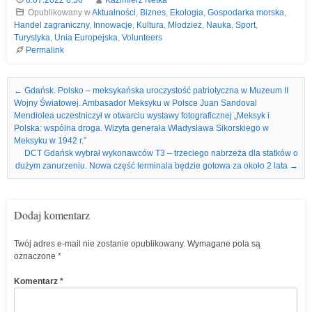
Opublikowany w
Aktualności
,
Biznes
,
Ekologia
,
Gospodarka morska
,
Handel zagraniczny
,
Innowacje
,
Kultura
,
Młodzież
,
Nauka
,
Sport
,
Turystyka
,
Unia Europejska
,
Volunteers
Permalink
Nawigacja we wpisach
←
Gdańsk. Polsko – meksykańska uroczystość patriotyczna w Muzeum II
Wojny Światowej. Ambasador Meksyku w Polsce Juan Sandoval
Mendiolea uczestniczył w otwarciu wystawy fotograficznej „Meksyk i
Polska: wspólna droga. Wizyta generała Władysława Sikorskiego w
Meksyku w 1942 r.”
DCT Gdańsk wybrał wykonawców T3 – trzeciego nabrzeża dla statków o
dużym zanurzeniu. Nowa część terminala będzie gotowa za około 2 lata
→
Dodaj komentarz
Twój adres e-mail nie zostanie opublikowany.
Wymagane pola są
oznaczone
*
Komentarz
*