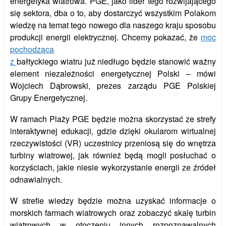
energetyka wiatrowa. PGE, jako lider tego rozwijającego
się sektora, dba o to, aby dostarczyć wszystkim Polakom
wiedzę na temat tego nowego dla naszego kraju sposobu
produkcji energii elektrycznej. Chcemy pokazać, że
moc
pochodząca
z
bałtyckiego wiatru już niedługo będzie stanowić ważny
element niezależności energetycznej Polski – mówi
Wojciech Dąbrowski, prezes zarządu PGE Polskiej
Grupy Energetycznej.
W ramach Plaży PGE będzie można skorzystać ze strefy
interaktywnej edukacji, gdzie dzięki okularom wirtualnej
rzeczywistości (VR) uczestnicy przeniosą się do wnętrza
turbiny wiatrowej, jak również będą mogli posłuchać o
korzyściach, jakie niesie wykorzystanie energii ze źródeł
odnawialnych.
W strefie wiedzy będzie można uzyskać informacje o
morskich farmach wiatrowych oraz zobaczyć skalę turbin
wiatrowych w otoczeniu innych rozpoznawalnych