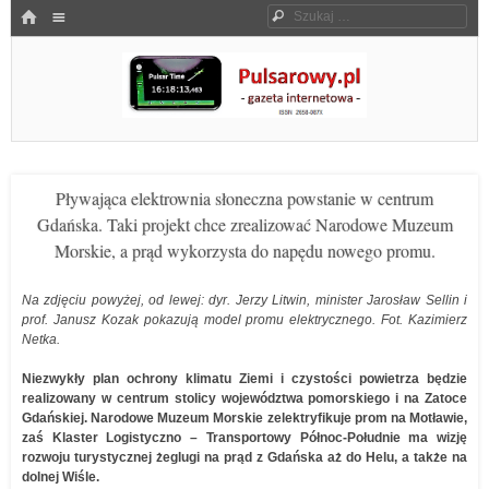
Menu
HOME
Szukaj
SKOCZ DO TREŚCI
Pulsarowy.pl
Pływająca elektrownia słoneczna powstanie w centrum
Gdańska. Taki projekt chce zrealizować Narodowe Muzeum
Morskie, a prąd wykorzysta do napędu nowego promu.
Na zdjęciu powyżej, od lewej: dyr. Jerzy Litwin, minister Jarosław Sellin i
prof. Janusz Kozak pokazują model promu elektrycznego. Fot. Kazimierz
Netka.
Niezwykły plan ochrony klimatu Ziemi i czystości powietrza będzie
realizowany w centrum stolicy województwa pomorskiego i na Zatoce
Gdańskiej. Narodowe Muzeum Morskie zelektryfikuje prom na Motławie,
zaś Klaster Logistyczno – Transportowy Północ-Południe ma wizję
rozwoju turystycznej żeglugi na prąd z Gdańska aż do Helu, a także na
dolnej Wiśle.