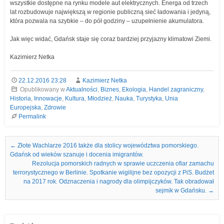
wszystkie dostępne na rynku modele aut elektrycznych. Energa od trzech
lat rozbudowuje największą w regionie publiczną sieć ładowania i jedyną,
która pozwala na szybkie – do pół godziny – uzupełnienie akumulatora.
Jak więc widać, Gdańsk staje się coraz bardziej przyjazny klimatowi Ziemi.
Kazimierz Netka
22.12.2016 23:28
Kazimierz Netka
Opublikowany w
Aktualności
,
Biznes
,
Ekologia
,
Handel zagraniczny
,
Historia
,
Innowacje
,
Kultura
,
Młodzież
,
Nauka
,
Turystyka
,
Unia
Europejska
,
Zdrowie
Permalink
Nawigacja we wpisach
←
Złote Wachlarze 2016 także dla stolicy województwa pomorskiego.
Gdańsk od wieków szanuje i docenia imigrantów.
Rezolucja pomorskich radnych w sprawie uczczenia ofiar zamachu
terrorystycznego w Berlinie. Spotkanie wigilijne bez opozycji z PiS. Budżet
na 2017 rok. Odznaczenia i nagrody dla olimpijczyków. Tak obradował
sejmik w Gdańsku.
→