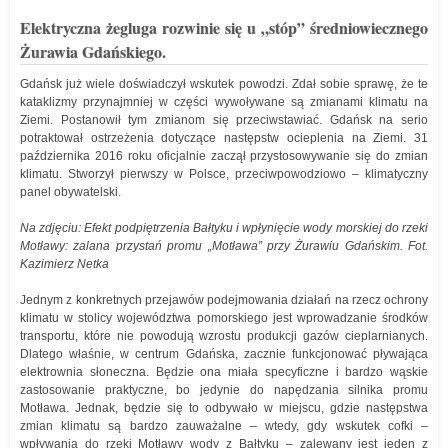
Elektryczna żegluga rozwinie się u „stóp” średniowiecznego
Żurawia Gdańskiego.
Gdańsk już wiele doświadczył wskutek powodzi. Zdał sobie sprawę, że te
kataklizmy przynajmniej w części wywoływane są zmianami klimatu na
Ziemi. Postanowił tym zmianom się przeciwstawiać. Gdańsk na serio
potraktował ostrzeżenia dotyczące następstw ocieplenia na Ziemi. 31
października 2016 roku oficjalnie zaczął przystosowywanie się do zmian
klimatu. Stworzył pierwszy w Polsce, przeciwpowodziowo – klimatyczny
panel obywatelski.
Na zdjęciu: Efekt podpiętrzenia Bałtyku i wpłynięcie wody morskiej do rzeki
Motławy: zalana przystań promu „Motława” przy Żurawiu Gdańskim. Fot.
Kazimierz Netka
Jednym z konkretnych przejawów podejmowania działań na rzecz ochrony
klimatu w stolicy województwa pomorskiego jest wprowadzanie środków
transportu, które nie powodują wzrostu produkcji gazów cieplarnianych.
Dlatego właśnie, w centrum Gdańska, zacznie funkcjonować pływająca
elektrownia słoneczna. Będzie ona miała specyficzne i bardzo wąskie
zastosowanie praktyczne, bo jedynie do napędzania silnika promu
Motława. Jednak, będzie się to odbywało w miejscu, gdzie następstwa
zmian klimatu są bardzo zauważalne – wtedy, gdy wskutek cofki –
wpływania do rzeki Motławy wody z Bałtyku – zalewany jest jeden z