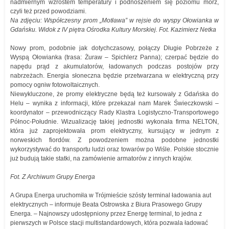
nadmiernym wzrostem temperatury i podnoszeniem się poziomu mórz,
czyli też przed powodziami.
Na zdjęciu: Współczesny prom „Motława” w rejsie do wyspy Ołowianka w
Gdańsku. Widok z IV piętra Ośrodka Kultury Morskiej. Fot. Kazimierz Netka
Nowy prom, podobnie jak dotychczasowy, połączy Długie Pobrzeże z
Wyspą Ołowianka (trasa: Żuraw – Spichlerz Panna); czerpać będzie do
napędu prąd z akumulatorów, ładowanych podczas postojów przy
nabrzeżach. Energia słoneczna będzie przetwarzana w elektryczną przy
pomocy ogniw fotowoltaicznych.
Niewykluczone, że promy elektryczne będą też kursowały z Gdańska do
Helu – wynika z informacji, które przekazał nam Marek Świeczkowski –
koordynator – przewodniczący Rady Klastra Logistyczno-Transportowego
Północ-Południe. Wizualizację takiej jednostki wykonała firma NELTON,
która już zaprojektowała prom elektryczny, kursujący w jednym z
norweskich fiordów. Z powodzeniem można podobne jednostki
wykorzystywać do transportu ludzi oraz towarów po Wiśle. Polskie stocznie
już budują takie statki, na zamówienie armatorów z innych krajów.
Fot. Z Archiwum Grupy Energa
A Grupa Energa uruchomiła w Trójmieście szósty terminal ładowania aut
elektrycznych – informuje Beata Ostrowska z Biura Prasowego Grupy
Energa. – Najnowszy udostępniony przez Energę terminal, to jedna z
pierwszych w Polsce stacji multistandardowych, która pozwala ładować