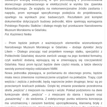
zasilanym energią elektryczną, w tym pochodzącą z promieniowania
słonecznego przetwarzanego w elektryczność w wyniku tzw. zjawiska
fotowoltaicznego. Ze względu na niekonwencjonalne źródło zasilania i
napędu, prom wymagał specyficznego podejścia do projektowania,
opartego na wynikach prac badawczych. Rezultatem jest komplet
dokumentów dotyczących budowy jednostki, które spełniają wymagania
Polskiego Rejestru Statków i dlatego mogły być przekazane Narodowemu
Muzeum Morskiemu w Gdańsku.
Fot. Kazimierz Netka
– Prom będzie jednym z ważniejszych elementów wizerunkowych
Narodowego Muzeum Morskiego w Gdańsku – dodaje dyrektor Jerzy
Litwin – Dlatego pracując nad projektem nowego statku, specjaliści z
Politechniki Gdańskiej słusznie zwrócili uwagę na jego kontekst formalny,
czyli wartość dodaną wpisującą się w zmieniającą się rzeczywistość
Gdańska. Nasz prom łączyć będzie dwie części miasta, a także stworzy
swoisty pomost między oddziałami NMM.
Nowa jednostka pływająca, w porównaniu do obecnego promu, będzie
miała nieco zmienione rozmieszczenie urządzeń na pokładzie. Trapy, czyli
wejścia i zejścia z jednostki, będą naprzeciw jeden drugiego; teraz są po
przeciwnych krańcach pokładu. Dzięki tej zmianie powstanie przestronna
strefa „wejścia” z miejscem na rowery i wózki. Pokład podzielono na dwie
funkcjonale strefy: „wejścia” – z miejscami do stania i trapami oraz
„pasażerską” – do siedzenia. Z estetycznego punku widzenia koncepcja
ma urozmaiconą i zarazem bardziej uporządkowaną, klarowną bryłę z