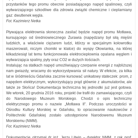
przystanków tego promu obecnie posiadającego napęd spalinowy, czyli
wytwarzającego szkodliwe dla zdrowia związki chemiczne i cieplarniany
gaz: dwutlenek węgla.
Fot. Kazimierz Netka
Pływająca elektrownia słoneczna zasilać będzie napęd promu Motława,
kursującego od średniowiecznego Żurawia (napędzany był siłą mięśni
ludzkich, a właściwie ciężarem ludzi, którzy w specjalnym kołowrotku
maszerowali, niczym chomiki w klatce) do wyspy Ołowianka, na której
kilkadziesiąt lat temu funkcjonowała elektrociepłownia opalana węglem i
wytwarzająca spaliny, pyły oraz CO2 w dużych ilościach.
Instalując na statkach napęd umożliwiający czerpanie energii z najbliższej
nam gwiazdy, wracamy do wykorzystywania sił natury. W efekcie, za kilka
lat w śródmieściu Gdańska zacznie kursować unikatowy stateczek: prom, z
napędem elektrycznym, wykorzystujący prąd głównie z akumulatorów, ale
także ze Słońca! Dokumentacja techniczna tej jednostki już jest gotowa.
We wtorek, 20 grudnia 2016 roku, projekt ów trafił do zamawiającego, czyli
do Narodowego Muzeum Morskiego. Chodzi o opis techniczny
elektrycznego promu o nazwie „Motława II”. Podczas uroczystości w
Ośrodku Kultury Morskiej w Gdańsku, to opracowanie naukowców z
Politechniki Gdańskiej zostało udostępnione Narodowemu Muzeum
Morskiemu (NMM).
Fot. Kazimierz Netka
Dokumentację otrzymał dr inż. Jerzy Litwin – dyrektor NMM, z rąk prof.