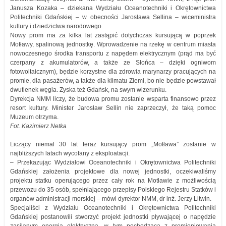
Janusza Kozaka – dziekana Wydziału Oceanotechniki i Okrętownictwa
Politechniki Gdańskiej – w obecności Jarosława Sellina – wiceministra
kultury i dziedzictwa narodowego.
Nowy prom ma za kilka lat zastąpić dotychczas kursującą w poprzek
Motławy, spalinową jednostkę. Wprowadzenie na rzekę w centrum miasta
nowoczesnego środka transportu z napędem elektrycznym (prąd ma być
czerpany z akumulatorów, a także ze Słońca – dzięki ogniwom
fotowoltaicznym), będzie korzystne dla zdrowia marynarzy pracujących na
promie, dla pasażerów, a także dla klimatu Ziemi, bo nie będzie powstawał
dwutlenek węgla. Zyska też Gdańsk, na swym wizerunku.
Dyrekcja NMM liczy, że budowa promu zostanie wsparta finansowo przez
resort kultury. Minister Jarosław Sellin nie zaprzeczył, że taką pomoc
Muzeum otrzyma.
Fot. Kazimierz Netka
Liczący niemal 30 lat teraz kursujący prom „Motława” zostanie w
najbliższych latach wycofany z eksploatacji.
– Przekazując Wydziałowi Oceanotechniki i Okrętownictwa Politechniki
Gdańskiej założenia projektowe dla nowej jednostki, oczekiwaliśmy
projektu statku operującego przez cały rok na Motławie z możliwością
przewozu do 35 osób, spełniającego przepisy Polskiego Rejestru Statków i
organów administracji morskiej – mówi dyrektor NMM, dr inż. Jerzy Litwin.
Specjaliści z Wydziału Oceanotechniki i Okrętownictwa Politechniki
Gdańskiej postanowili stworzyć projekt jednostki pływającej o napędzie