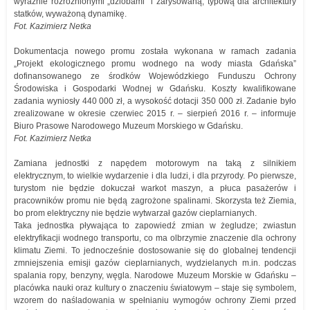
wyraźnie rozróżnionymi „dziobami” i zarysowaną, typową dla architektury
statków, wyważoną dynamikę.
Fot. Kazimierz Netka
Dokumentacja nowego promu została wykonana w ramach zadania
„Projekt ekologicznego promu wodnego na wody miasta Gdańska”
dofinansowanego ze środków Wojewódzkiego Funduszu Ochrony
Środowiska i Gospodarki Wodnej w Gdańsku. Koszty kwalifikowane
zadania wyniosły 440 000 zł, a wysokość dotacji 350 000 zł. Zadanie było
zrealizowane w okresie czerwiec 2015 r. – sierpień 2016 r. – informuje
Biuro Prasowe Narodowego Muzeum Morskiego w Gdańsku.
Fot. Kazimierz Netka
Zamiana jednostki z napędem motorowym na taką z silnikiem
elektrycznym, to wielkie wydarzenie i dla ludzi, i dla przyrody. Po pierwsze,
turystom nie będzie dokuczał warkot maszyn, a płuca pasażerów i
pracowników promu nie będą zagrożone spalinami. Skorzysta też Ziemia,
bo prom elektryczny nie będzie wytwarzał gazów cieplarnianych.
Taka jednostka pływająca to zapowiedź zmian w żegludze; zwiastun
elektryfikacji wodnego transportu, co ma olbrzymie znaczenie dla ochrony
klimatu Ziemi. To jednocześnie dostosowanie się do globalnej tendencji
zmniejszenia emisji gazów cieplarnianych, wydzielanych m.in. podczas
spalania ropy, benzyny, węgla. Narodowe Muzeum Morskie w Gdańsku –
placówka nauki oraz kultury o znaczeniu światowym – staje się symbolem,
wzorem do naśladowania w spełnianiu wymogów ochrony Ziemi przed