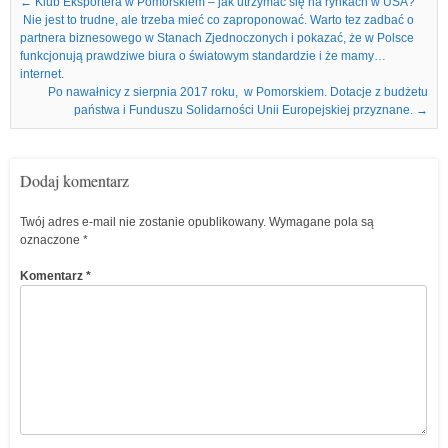
Nawigacja we wpisach
←
Klub Eksportera w Pomorskiem – jak utrzymać się na rynkach w USA?
Nie jest to trudne, ale trzeba mieć co zaproponować. Warto tez zadbać o
partnera biznesowego w Stanach Zjednoczonych i pokazać, że w Polsce
funkcjonują prawdziwe biura o światowym standardzie i że mamy…
internet.
Po nawałnicy z sierpnia 2017 roku, w Pomorskiem. Dotacje z budżetu
państwa i Funduszu Solidarności Unii Europejskiej przyznane.
→
Dodaj komentarz
Twój adres e-mail nie zostanie opublikowany.
Wymagane pola są
oznaczone
*
Komentarz
*