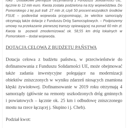
roku . Dodatkowe pieniądze otrzymaliśmy z Funduszu Solidarności UE,
łącznie to 12 mln euro. Kwota została podzielona na trzy województwa. Do
Pomorskiego z tej puli trafi 27 mln zł, czyli 50 procent wszystkich środków
FSUE
– podkreślał wojewoda przypominając, że wkrótce samorządy
otrzymają także dotacje z Funduszu Dróg Samorządowych. –
Podpiszemy
umowy na przekazanie pierwszej transzy opiewającej na ponad 60 mln zł.
Kwota ta pozwoli zmodernizować ok. 58,55 km dróg lokalnych w
Pomorskiem
– dodał wojewoda.
DOTACJA CELOWA Z BUDŻETU PAŃSTWA
Dotacja celowa z budżetu państwa, w przeciwieństwie do
dofinansowania z Funduszu Solidarności UE, może obejmować
także zadania inwestycyjne polegające na modernizacji
obiektów zniszczonych w wyniku zdarzeń niosących znamiona
klęski żywiołowej. Dofinansowanie w 2019 roku otrzymają 4
samorządy (głównie na remonty uszkodzonych dróg gminnych
i powiatowych – łącznie ok. 25 km i odbudowę zniszczonego
mostu na rzece łączącej j. Słupino i j. Cheb).
Podział kwot: