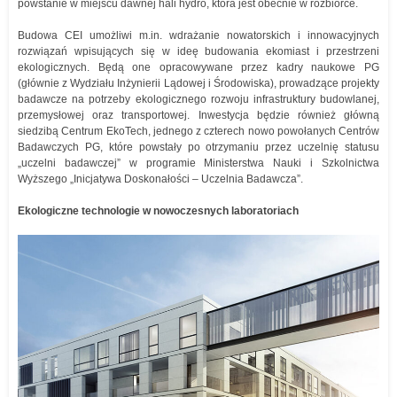
powstanie w miejscu dawnej hali hydro, która jest obecnie w rozbiórce.
Budowa CEI umożliwi m.in. wdrażanie nowatorskich i innowacyjnych
rozwiązań wpisujących się w ideę budowania ekomiast i przestrzeni
ekologicznych. Będą one opracowywane przez kadry naukowe PG
(głównie z Wydziału Inżynierii Lądowej i Środowiska), prowadzące projekty
badawcze na potrzeby ekologicznego rozwoju infrastruktury budowlanej,
przemysłowej oraz transportowej. Inwestycja będzie również główną
siedzibą Centrum EkoTech, jednego z czterech nowo powołanych Centrów
Badawczych PG, które powstały po otrzymaniu przez uczelnię statusu
„uczelni badawczej” w programie Ministerstwa Nauki i Szkolnictwa
Wyższego „Inicjatywa Doskonałości – Uczelnia Badawcza”.
Ekologiczne technologie w nowoczesnych laboratoriach