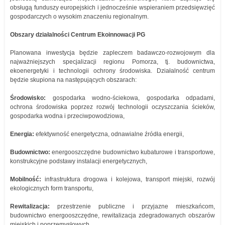
obsługą funduszy europejskich i jednocześnie wspieraniem przedsięwzięć
gospodarczych o wysokim znaczeniu regionalnym.
Obszary działalności Centrum Ekoinnowacji PG
Planowana inwestycja będzie zapleczem badawczo-rozwojowym dla
najważniejszych specjalizacji regionu Pomorza, tj. budownictwa,
ekoenergetyki i technologii ochrony środowiska. Działalność centrum
będzie skupiona na następujących obszarach:
Środowisko:
gospodarka wodno-ściekowa, gospodarka odpadami,
ochrona środowiska poprzez rozwój technologii oczyszczania ścieków,
gospodarka wodna i przeciwpowodziowa,
Energia:
efektywność energetyczna, odnawialne źródła energii,
Budownictwo:
energooszczędne budownictwo kubaturowe i transportowe,
konstrukcyjne podstawy instalacji energetycznych,
Mobilność:
infrastruktura drogowa i kolejowa, transport miejski, rozwój
ekologicznych form transportu,
Rewitalizacja:
przestrzenie publiczne i przyjazne mieszkańcom,
budownictwo energooszczędne, rewitalizacja zdegradowanych obszarów
miejskich i poprzemysłowych,