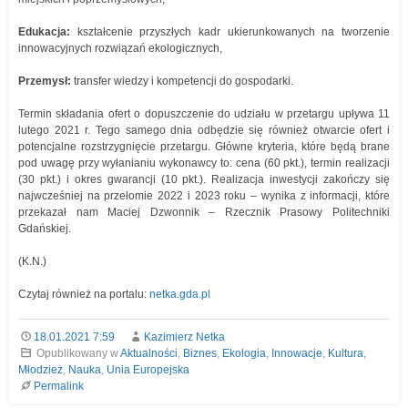
Edukacja:
kształcenie przyszłych kadr ukierunkowanych na tworzenie
innowacyjnych rozwiązań ekologicznych,
Przemysł:
transfer wiedzy i kompetencji do gospodarki.
Termin składania ofert o dopuszczenie do udziału w przetargu upływa 11
lutego 2021 r. Tego samego dnia odbędzie się również otwarcie ofert i
potencjalne rozstrzygnięcie przetargu. Główne kryteria, które będą brane
pod uwagę przy wyłanianiu wykonawcy to: cena (60 pkt.), termin realizacji
(30 pkt.) i okres gwarancji (10 pkt.). Realizacja inwestycji zakończy się
najwcześniej na przełomie 2022 i 2023 roku – wynika z informacji, które
przekazał nam Maciej Dzwonnik – Rzecznik Prasowy Politechniki
Gdańskiej.
(K.N.)
Czytaj również na portalu:
netka.gda.pl
18.01.2021 7:59
Kazimierz Netka
Opublikowany w
Aktualności
,
Biznes
,
Ekologia
,
Innowacje
,
Kultura
,
Młodzież
,
Nauka
,
Unia Europejska
Permalink