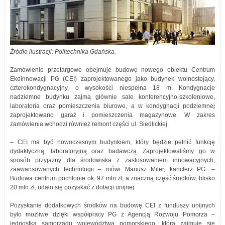
Źródło ilustracji: Politechnika Gdańska.
Zamówienie przetargowe obejmuje budowę nowego obiektu Centrum
Ekoinnowacji PG (CEI) zaprojektowanego jako budynek wolnostojący,
czterokondygnacyjny, o wysokości niespełna 18 m. Kondygnacje
nadziemne budynku zajmą głównie sale konferencyjno-szkoleniowe,
laboratoria oraz pomieszczenia biurowe, a w kondygnacji podziemnej
zaprojektowano garaż i pomieszczenia magazynowe. W zakres
zamówienia wchodzi również remont części ul. Siedlickiej.
– CEI ma być nowoczesnym budynkiem, który będzie pełnić funkcję
dydaktyczną, laboratoryjną oraz badawczą. Zaprojektowaliśmy go w
sposób przyjazny dla środowiska z zastosowaniem innowacyjnych,
zaawansowanych technologii – mówi Mariusz Miler, kanclerz PG. –
Budowa centrum pochłonie ok. 97 mln zł, a znaczną część środków, blisko
20 mln zł, udało się pozyskać z dotacji unijnej.
Pozyskanie dodatkowych środków na budowę CEI z funduszy unijnych
było możliwe dzięki współpracy PG z Agencją Rozwoju Pomorza –
jednostką samorządu województwa pomorskiego, która zajmuje się