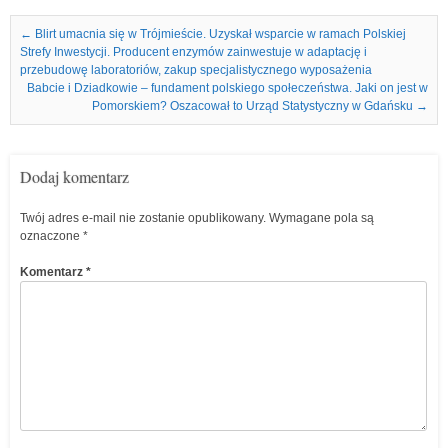
Nawigacja we wpisach
←
Blirt umacnia się w Trójmieście. Uzyskał wsparcie w ramach Polskiej
Strefy Inwestycji. Producent enzymów zainwestuje w adaptację i
przebudowę laboratoriów, zakup specjalistycznego wyposażenia
Babcie i Dziadkowie – fundament polskiego społeczeństwa. Jaki on jest w
Pomorskiem? Oszacował to Urząd Statystyczny w Gdańsku
→
Dodaj komentarz
Twój adres e-mail nie zostanie opublikowany.
Wymagane pola są
oznaczone
*
Komentarz
*