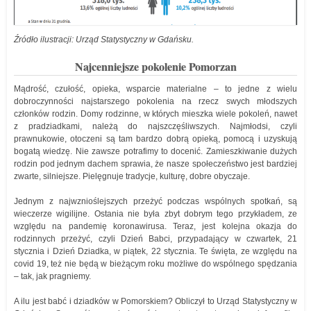
Źródło ilustracji: Urząd Statystyczny w Gdańsku.
Najcenniejsze pokolenie Pomorzan
Mądrość, czułość, opieka, wsparcie materialne – to jedne z wielu
dobroczynności najstarszego pokolenia na rzecz swych młodszych
członków rodzin. Domy rodzinne, w których mieszka wiele pokoleń, nawet
z pradziadkami, należą do najszczęśliwszych. Najmłodsi, czyli
prawnukowie, otoczeni są tam bardzo dobrą opieką, pomocą i uzyskują
bogatą wiedzę. Nie zawsze potrafimy to docenić. Zamieszkiwanie dużych
rodzin pod jednym dachem sprawia, że nasze społeczeństwo jest bardziej
zwarte, silniejsze. Pielęgnuje tradycje, kulturę, dobre obyczaje.
Jednym z najwznioślejszych przeżyć podczas wspólnych spotkań, są
wieczerze wigilijne. Ostania nie była zbyt dobrym tego przykładem, ze
względu na pandemię koronawirusa. Teraz, jest kolejna okazja do
rodzinnych przeżyć, czyli Dzień Babci, przypadający w czwartek, 21
stycznia i Dzień Dziadka, w piątek, 22 stycznia. Te święta, ze względu na
covid 19, też nie będą w bieżącym roku możliwe do wspólnego spędzania
– tak, jak pragniemy.
A ilu jest babć i dziadków w Pomorskiem? Obliczył to Urząd Statystyczny w