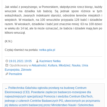
Jak widać z powyższego, w Pomorskiem, statystycznie rzecz biorąc, każdy
wnuczek ma dziadka lub babcię. Są jednak spore różnice w tych
wskaźnikach, zwanych indeksami starości, odnośnie terenów miejskich i
wiejskich. W miastach, na 100 wnuczków przypada 128 babć i dziadków
razem. W wioskach, dziadków i babć jest znacznie mniej: 63 na 100 dzieci
w wieku do 14 lat, ale to może oznaczać, że babcia i dziadek mają tam po
kilkoro wnucząt.
(K.N.)
Czytaj również na portalu:
netka.gda.pl
19.01.2021 19:05
Kazimierz Netka
Opublikowany w
Aktualności
,
Kultura
,
Młodzież
,
Nauka
,
Unia
Europejska
,
Zdrowie
Permalink
Nawigacja we wpisach
←
Politechnika Gdańska ogłosiła przetarg na budowę Centrum
Ekoinnowacji (CEI). Powstanie zaplecze badawczo-rozwojowe dla
najważniejszych specjalizacji Pomorza i siedziba Centrum EkoTech,
jednego z czterech Centrów Badawczych PG, utworzonych po przyznaniu
jej statusu uczelni badawczej przez Ministerstwo Nauki i Szkolnictwa