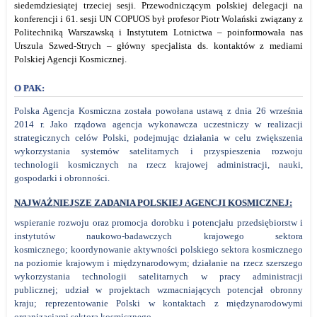
siedemdziesiątej trzeciej sesji. Przewodniczącym polskiej delegacji na
konferencji i 61. sesji UN COPUOS był profesor Piotr Wolański związany z
Politechniką Warszawską i Instytutem Lotnictwa – poinformowała nas
Urszula Szwed-Strych – główny specjalista ds. kontaktów z mediami
Polskiej Agencji Kosmicznej.
O PAK:
Polska Agencja Kosmiczna została powołana ustawą z dnia 26 września
2014 r. Jako rządowa agencja wykonawcza uczestniczy w realizacji
strategicznych celów Polski, podejmując działania w celu zwiększenia
wykorzystania systemów satelitarnych i przyspieszenia rozwoju
technologii kosmicznych na rzecz krajowej administracji, nauki,
gospodarki i obronności.
NAJWAŻNIEJSZE ZADANIA POLSKIEJ AGENCJI KOSMICZNEJ:
wspieranie rozwoju oraz promocja dorobku i potencjału przedsiębiorstw i
instytutów naukowo-badawczych krajowego sektora
kosmicznego;
koordynowanie aktywności polskiego sektora kosmicznego
na poziomie krajowym i międzynarodowym;
działanie na rzecz szerszego
wykorzystania technologii satelitarnych w pracy administracji
publicznej;
udział w projektach wzmacniających potencjał obronny
kraju;
reprezentowanie Polski w kontaktach z międzynarodowymi
organizacjami sektora kosmicznego.