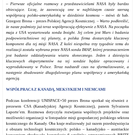
– Pierwsze oficjalne rozmowy z przedstawicielami NASA były bardzo
obiecujące. Liczę, że zaowocują one w najbliższym czasie szerszą
współpracą polsko-amerykańską w dziedzinie kosmosu
– mówi dr hab.
Grzegorz Brona – prezes Polskiej Agencji Kosmicznej.
– Warto podkreślić,
że nasze podmioty już teraz współpracują efektywnie z NASA. Na początku
maja z USA wystartowała sonda Insight. Jej celem jest Mars i badania
podpowierzchniowe tej planety, a polska firma dostarczyła kluczowy
komponent dla tej misji NASA. Z kolei niespełna trzy tygodnie temu do
realizacji została wybrana przez NASA sonda IMAP, której przeznaczeniem
jest badanie oddziaływania wiatru słonecznego. Jeden z dziesięciu
kluczowych eksperymentów na tej sondzie będzie opracowany i
wyprodukowany w Polsce. Teraz nadszedł czas na sformalizowanie, a
następnie zbudowanie długofalowego planu współpracy z amerykańską
agencją.
WSPÓŁPRACA Z KANADĄ, MEKSYKIEM I NIEMCAMI
Podczas konferencji
UNISPACE+50
prezes Brona spotkał się również z
prezesem CSA (Kanadyjskiej Agencji Kosmicznej), panem Sylvainem
Laporte’em. Rozmowa dotyczyła rozwijania wspólnych projektów oraz
możliwości organizacji w listopadzie misji gospodarczej polskiego sektora
kosmicznego do Kanady. Oba kraje realizowały już razem przedsięwzięcia
z obszaru technologii kosmicznych: polsko – kanadyjsko – austriackie
konsorcjum zbudowało konstelację 6 satelitów astronomicznych BRITE