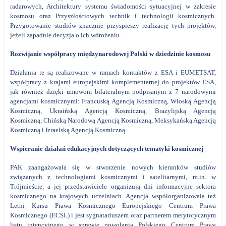
radarowych, Architektury systemu świadomości sytuacyjnej w zakresie
kosmosu oraz Przyszłościowych technik i technologii kosmicznych.
Przygotowanie studiów znacznie przyspieszy realizację tych projektów,
jeżeli zapadnie decyzja o ich wdrożeniu.
Rozwijanie współpracy międzynarodowej Polski w dziedzinie kosmosu
Działania te są realizowane w ramach kontaktów z ESA i EUMETSAT,
współpracy z krajami europejskimi komplementarnej do projektów ESA,
jak również dzięki umowom bilateralnym podpisanym z 7 narodowymi
agencjami kosmicznymi: Francuską Agencją Kosmiczną, Włoską Agencją
Kosmiczną, Ukraińską Agencją Kosmiczną, Brazylijską Agencją
Kosmiczną, Chińską Narodową Agencją Kosmiczną, Meksykańską Agencją
Kosmiczną i Izraelską Agencją Kosmiczną.
Wspieranie działań edukacyjnych dotyczących tematyki kosmicznej
PAK zaangażowała się w stworzenie nowych kierunków studiów
związanych z technologiami kosmicznymi i satelitarnymi, m.in. w
Trójmieście, a jej przedstawiciele organizują dni informacyjne sektora
kosmicznego na krajowych uczelniach. Agencja współorganizowała też
Letni Kursu Prawa Kosmicznego Europejskiego Centrum Prawa
Kosmicznego (ECSL) i jest sygnatariuszem oraz partnerem merytorycznym
listu intencyjnego w sprawie powołania Polskiego Centrum Prawa