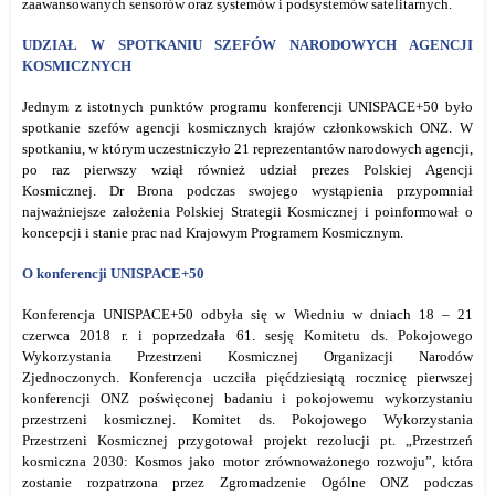
zaawansowanych sensorów oraz systemów i podsystemów satelitarnych.
UDZIAŁ W SPOTKANIU SZEFÓW NARODOWYCH AGENCJI
KOSMICZNYCH
Jednym z istotnych punktów programu konferencji UNISPACE+50 było
spotkanie szefów agencji kosmicznych krajów członkowskich ONZ. W
spotkaniu, w którym uczestniczyło 21 reprezentantów narodowych agencji,
po raz pierwszy wziął również udział prezes Polskiej Agencji
Kosmicznej. Dr Brona podczas swojego wystąpienia przypomniał
najważniejsze założenia Polskiej Strategii Kosmicznej i poinformował o
koncepcji i stanie prac nad Krajowym Programem Kosmicznym.
O konferencji UNISPACE+50
Konferencja UNISPACE+50 odbyła się w Wiedniu w dniach 18 – 21
czerwca 2018 r. i poprzedzała 61. sesję Komitetu ds. Pokojowego
Wykorzystania Przestrzeni Kosmicznej Organizacji Narodów
Zjednoczonych. Konferencja uczciła pięćdziesiątą rocznicę pierwszej
konferencji ONZ poświęconej badaniu i pokojowemu wykorzystaniu
przestrzeni kosmicznej. Komitet ds. Pokojowego Wykorzystania
Przestrzeni Kosmicznej przygotował projekt rezolucji pt. „Przestrzeń
kosmiczna 2030: Kosmos jako motor zrównoważonego rozwoju”, która
zostanie rozpatrzona przez Zgromadzenie Ogólne ONZ podczas