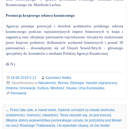
Kosmicznego im. Manfreda Lachsa.
Promocja krajowego sektora kosmicznego
Agencja promuje potencjał i dorobek podmiotów polskiego sektora
kosmicznego podczas najważniejszych imprez branżowych w kraju i
zagranicą oraz obejmuje patronatem najciekawsze inicjatywy realizowane
przez krajowe podmioty (kilkanaście wydarzeń branżowych i ponad 30
patronatów) – dowiadujemy się od Urszuli Szwed-Strych – głównego
specjalisty ds. kontaktów z mediami Polskiej Agencji Kosmicznej.
(K.N.)
28.06.2018 5:13
Kazimierz Netka
Opublikowany w
Aktualności
,
Biznes
,
Ekologia
,
Handel zagraniczny
,
Historia
,
Innowacje
,
Kultura
,
Młodzież
,
Nauka
,
Unia Europejska
Permalink
Nawigacja we wpisach
←
Przez lata całe, a nawet wieki, Gdańsk uchodził za miasto wolności,
solidarności, równości, otwartości. Teraz okazało się, że jest inaczej.
Władze stolicy województwa pomorskiego uznały, że potrzebny jest Model
na rzecz Równego Traktowania. I to wywołało obawy, że ów model