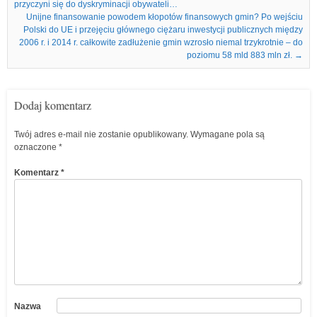
przyczyni się do dyskryminacji obywateli…
Unijne finansowanie powodem kłopotów finansowych gmin? Po wejściu
Polski do UE i przejęciu głównego ciężaru inwestycji publicznych między
2006 r. i 2014 r. całkowite zadłużenie gmin wzrosło niemal trzykrotnie – do
poziomu 58 mld 883 mln zł.
→
Dodaj komentarz
Twój adres e-mail nie zostanie opublikowany.
Wymagane pola są
oznaczone
*
Komentarz
*
Nazwa