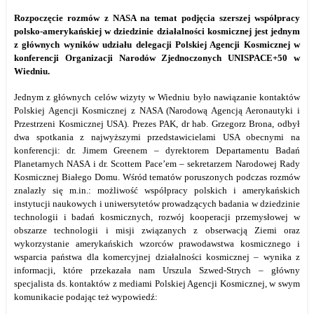
Rozpoczęcie rozmów z NASA na temat podjęcia szerszej współpracy
polsko-amerykańskiej w dziedzinie działalności kosmicznej jest jednym
z głównych wyników udziału delegacji Polskiej Agencji Kosmicznej w
konferencji Organizacji Narodów Zjednoczonych UNISPACE+50 w
Wiedniu.
Jednym z głównych celów wizyty w Wiedniu było nawiązanie kontaktów
Polskiej Agencji Kosmicznej z NASA (Narodową Agencją Aeronautyki i
Przestrzeni Kosmicznej USA). Prezes PAK, dr hab. Grzegorz Brona, odbył
dwa spotkania z najwyższymi przedstawicielami USA obecnymi na
konferencji: dr. Jimem Greenem – dyrektorem Departamentu Badań
Planetarnych NASA i dr. Scottem Pace’em – sekretarzem Narodowej Rady
Kosmicznej Białego Domu. Wśród tematów poruszonych podczas rozmów
znalazły się m.in.: możliwość współpracy polskich i amerykańskich
instytucji naukowych i uniwersytetów prowadzących badania w dziedzinie
technologii i badań kosmicznych, rozwój kooperacji przemysłowej w
obszarze technologii i misji związanych z obserwacją Ziemi oraz
wykorzystanie amerykańskich wzorców prawodawstwa kosmicznego i
wsparcia państwa dla komercyjnej działalności kosmicznej – wynika z
informacji, które przekazała nam Urszula Szwed-Strych – główny
specjalista ds. kontaktów z mediami Polskiej Agencji Kosmicznej, w swym
komunikacie podając też wypowiedź: