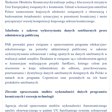
Śledzenie Obiektów Kosmicznych) realizuje jedną z kluczowych inicjatyw
Unii Europejskiej związanych z kosmosem. Udział w konsorcjum umożliwi
Polsce wzmocnienie krajowych zdolności związanych z obserwacją i
budowaniem świadomości sytuacyjnej w przestrzeni kosmicznej i może
przyspieszyć rozwój kompetencji krajowego sektora kosmicznego.
Szkolenia z zakresu wykorzystania danych satelitarnych przez
administrację publiczną
PAK prowadzi prace związane z opracowaniem programu edukacyjno-
szkoleniowego na potrzeby administracji publicznej w zakresie
wykorzystywania zobrazowań i usług opartych na danych satelitarnych w
realizacji zadań urzędów. Działania te związane są z członkostwem agencji
w konsorcjum realizującym projekt Sat4Envi, którego celem jest
stworzenie w kraju infrastruktury do odbioru, przechowywania,
przetwarzania i dystrybucji danych satelitarnych dostępnych dla Polski w
ramach m.in. programu Copernicus oraz powstałych na ich bazie
produktów satelitarnych.
Zlecenie opracowania studiów wykonalności dużych programów
kosmicznych i rozwoju technologii
Agencja zleciał opracowanie studiów wykonalności Astronomicznego
satelity obserwacyjnego w paśmie UV, Satelitarnego systemu zobrazowań