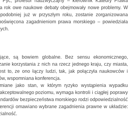
a Pyć, profesor nadzwyczajny – kierownik Katedry Prawa
a rok owe naukowe debaty obejmowały nowe problemy. W
opodobniej już w przyszłym roku, zostanie zorganizowana
poświęcona zagadnieniom prawa morskiego – powiedziała
łych.
ające, są bowiem globalne. Bez sensu ekonomicznego,
nie korzystania z nich na rzecz jednego kraju, czy miasta,
est to, ze ono łączy ludzi, tak, jak połączyła naukowców i
rów, wspomniana konferencja.
miane jako stan, w którym ryzyko wystąpienia wypadku
 akceptowalnego poziomu, wymaga kontroli i ciągłej poprawy
tandardów bezpieczeństwa morskiego rodzi odpowiedzialność
ferencji omawiano wybrane zagadnienia prawne w układzie:
ialność.