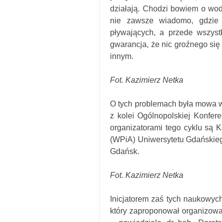
działają. Chodzi bowiem o wod
nie zawsze wiadomo, gdzie j
pływających, a przede wszyst
gwarancja, że nic groźnego się 
innym.
Fot. Kazimierz Netka
O tych problemach była mowa w 
z kolei Ogólnopolskiej Konfer
organizatorami tego cyklu są 
(WPiA) Uniwersytetu Gdańskie
Gdańsk.
Fot. Kazimierz Netka
Inicjatorem zaś tych naukowyc
który zaproponował organizowan