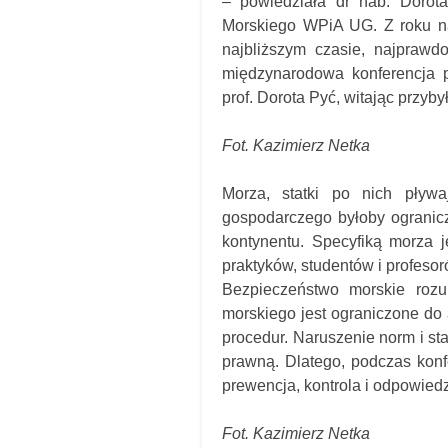
– powiedziała dr hab. Dorot
Morskiego WPiA UG. Z roku n
najbliższym czasie, najprawd
międzynarodowa konferencja 
prof. Dorota Pyć, witając przyby
Fot. Kazimierz Netka
Morza, statki po nich pływ
gospodarczego byłoby ogranicza
kontynentu. Specyfiką morza j
praktyków, studentów i profeso
Bezpieczeństwo morskie rozu
morskiego jest ograniczone do
procedur. Naruszenie norm i s
prawną. Dlatego, podczas kon
prewencja, kontrola i odpowiedz
Fot. Kazimierz Netka