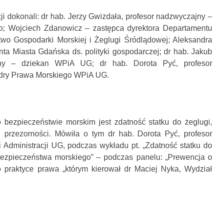
ji dokonali: dr hab. Jerzy Gwizdała, profesor nadzwyczajny –
go; Wojciech Zdanowicz – zastępca dyrektora Departamentu
stwo Gospodarki Morskiej i Żeglugi Śródlądowej; Aleksandra
ta Miasta Gdańska ds. polityki gospodarczej; dr hab. Jakub
ajny – dziekan WPiA UG; dr hab. Dorota Pyć, profesor
edry Prawa Morskiego WPiA UG.
 bezpieczeństwie morskim jest zdatność statku do żeglugi,
 przezorności. Mówiła o tym dr hab. Dorota Pyć, profesor
 Administracji UG, podczas wykładu pt. „Zdatność statku do
ezpieczeństwa morskiego” – podczas panelu: „Prewencja o
 praktyce prawa „którym kierował dr Maciej Nyka, Wydział