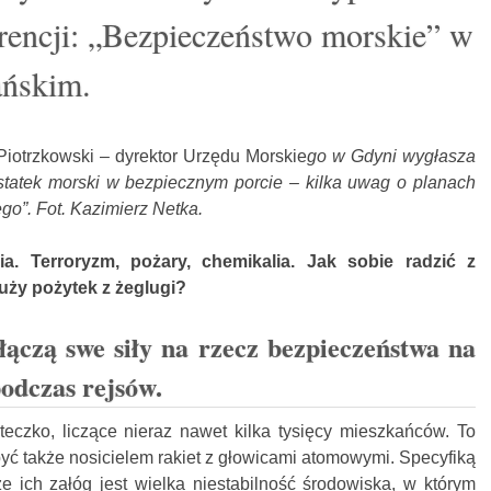
rencji: „Bezpieczeństwo morskie” w
ańskim.
 Piotrzkowski – dyrektor Urzędu Morskie
go w Gdyni wygłasza
statek morski w bezpiecznym porcie – kilka uwag o planach
ego”. Fot. Kazimierz Netka.
ia. Terroryzm, pożary, chemikalia. Jak sobie radzić z
uży pożytek z żeglugi?
łączą swe siły na rzecz bezpieczeństwa na
podczas rejsów.
teczko, liczące nieraz nawet kilka tysięcy mieszkańców. To
ć także nosicielem rakiet z głowicami atomowymi. Specyfiką
że ich załóg jest wielka niestabilność środowiska, w którym