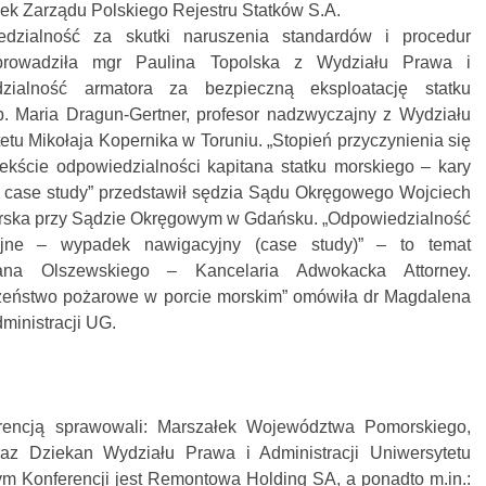
ek Zarządu Polskiego Rejestru Statków S.A.
edzialność za skutki naruszenia standardów i procedur
prowadziła mgr Paulina Topolska z Wydziału Prawa i
dzialność armatora za bezpieczną eksploatację statku
b. Maria Dragun-Gertner, profesor nadzwyczajny z Wydziału
etu Mikołaja Kopernika w Toruniu. „Stopień przyczynienia się
kście odpowiedzialności kapitana statku morskiego – kary
 case study” przedstawił sędzia Sądu Okręgowego Wojciech
rska przy Sądzie Okręgowym w Gdańsku. „Odpowiedzialność
jne – wypadek nawigacyjny (case study)” – to temat
ana Olszewskiego – Kancelaria Adwokacka Attorney.
zeństwo pożarowe w porcie morskim” omówiła dr Magdalena
ministracji UG.
rencją sprawowali: Marszałek Województwa Pomorskiego,
az Dziekan Wydziału Prawa i Administracji Uniwersytetu
 Konferencji jest Remontowa Holding SA, a ponadto m.in.: