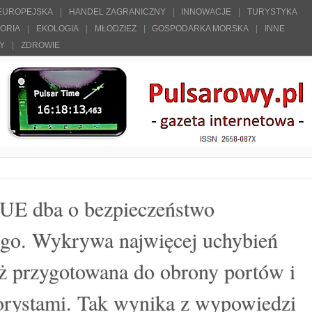
 EUROPEJSKA
HANDEL ZAGRANICZNY
INNOWACJE
TURYSTYKA
TORIA
EKOLOGIA
MŁODZIEŻ
GOSPODARKA MORSKA
INNE
ŁY
ZDROWIE
w UE dba o bezpieczeństwo
ego. Wykrywa najwięcej uchybień
też przygotowana do obrony portów i
rorystami. Tak wynika z wypowiedzi