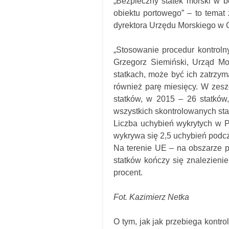
„Bezpieczny statek morski w b
obiektu portowego” – to temat
dyrektora Urzędu Morskiego w 
„Stosowanie procedur kontroln
Grzegorz Siemiński, Urząd Mo
statkach, może być ich zatrzym
również parę miesięcy. W zesz
statków, w 2015 – 26 statków,
wszystkich skontrolowanych sta
Liczba uchybień wykrytych w Po
wykrywa się 2,5 uchybień podcz
Na terenie UE – na obszarze p
statków kończy się znalezieni
procent.
Fot. Kazimierz Netka
O tym, jak jak przebiega kontr