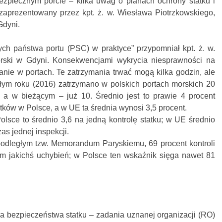
ezpiecznym porcie – kilka uwag o planach ochrony statku i
 zaprezentowany przez kpt. ż. w. Wiesława Piotrzkowskiego,
Gdyni.
ych państwa portu (PSC) w praktyce” przypomniał kpt. ż. w.
rski w Gdyni. Konsekwencjami wykrycia niesprawności na
anie w portach. Te zatrzymania trwać mogą kilka godzin, ale
łym roku (2016) zatrzymano w polskich portach morskich 20
 a w bieżącym – już 10. Średnio jest to prawie 4 procent
tków w Polsce, a w UE ta średnia wynosi 3,5 procent.
lsce to średnio 3,6 na jedną kontrolę statku; w UE średnio
as jednej inspekcji.
odległym tzw. Memorandum Paryskiemu, 69 procent kontroli
em jakichś uchybień; w Polsce ten wskaźnik sięga nawet 81
ola bezpieczeństwa statku – zadania uznanej organizacji (RO)