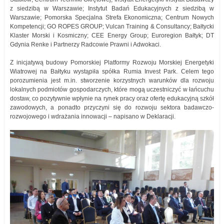
z siedzibą w Warszawie; Instytut Badań Edukacyjnych z siedzibą w
Warszawie; Pomorska Specjalna Strefa Ekonomiczna; Centrum Nowych
Kompetencji; GO ROPES GROUP; Vulcan Training & Consultancy; Bałtycki
Klaster Morski i Kosmiczny; CEE Energy Group; Euroregion Bałtyk; DT
Gdynia Renke i Partnerzy Radcowie Prawni i Adwokaci.
Z inicjatywą budowy Pomorskiej Platformy Rozwoju Morskiej Energetyki
Wiatrowej na Bałtyku wystąpiła spółka Rumia Invest Park. Celem tego
porozumienia jest m.in. stworzenie korzystnych warunków dla rozwoju
lokalnych podmiotów gospodarczych, które mogą uczestniczyć w łańcuchu
dostaw, co pozytywnie wpłynie na rynek pracy oraz ofertę edukacyjną szkół
zawodowych, a ponadto przyczyni się do rozwoju sektora badawczo-
rozwojowego i wdrażania innowacji – napisano w Deklaracji.