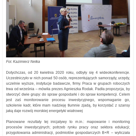
Fot. Kazimierz Netka
Dotychczas, od 20 kwietnia 2020 roku, odbyły się 4 wideokonferencje.
Uczestniczyło w nich ponad 50 osób, reprezentujących samorządy, urzędy,
uczelnie wyższe, instytucje badawcze, firmy. Praca w grupach roboczych
trwa od września – mówiła prezes Agnieszka Rodak. Padła propozycja, by
stworzyć dwie grupy: do spraw gospodarki i do spraw kompetencji. Celem
jest zaś monitorowanie procesu inwestycyjnego, wspomaganie go,
szkolenie kadr, które mam nadzieję tłumnie zjadą, by korzystać z szansy
jaką daje rozwój morskiej energetyki wiatrowej
Planowane rezultaty tej inicjatywy to m.in.: mapowanie i monitoring
procesów inwestycyjnych; potrzeb rynku pracy oraz sektora edukacji;
przygotowania administracji, podmiotów gospodarczych B+R – wyliczała