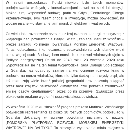
W historii gospodarczej Polski niewiele było takich momentów:
podejmowania ważnych, z konsekwencjami nawet na setki lat, decyzji.
Można tutaj wspomnieć budowę portu w Gdyni, Centralnego Okręgu
Przemysłowego. Tym razem chodzi o inwestycje, można powiedzieć, na
wodzie pisane – o stawianie farm morskich elektrowni wiatrowych.
Od wielu lat o rozpoczęcie przez nasz kraj czerpania energii elektrycznej z
wiejącego nad powierzchnią Bałtyku wiatru, zabiega Mariusz Witoński –
prezes zarządu Polskiego Towarzystwa Morskiej Energetyki Wiatrowej.
Teraz, opłacalność i konieczność urzeczywistnienia tych planów widzi
coraz więcej osób. Budowę farm morskich elektrowni wiatrowych ujęto w
Polityce energetycznej Polski do 2040 roku. 23 września 2020 roku
wypowiedziała się na ten temat Wojewódzka Rada Dialogu Społecznego
w Gdańsku, też upatrując szanse na wzmocnienie rozwoju kraju w
budowie na morzu wiatraków, które nie tylko dadzą nam czysty prąd, ale
też rozruszają wiele branż polskiej gospodarki oraz pozwolą osiągnąć
przez nasz kraj tzw. neutralność klimatyczną, czyli pokaźnie zredukować
emisję gazów cieplarnianych przez polski przemysł (zwłaszcza przez
elektrownie opalane węglem) i poprawić jakość powietrza.
25 września 2020 roku, słuszność prognoz prezesa Mariusza Witońskiego
potwierdzili reprezentanci aż blisko 30 różnych podmiotów, podpisując w
Gdańsku deklarację w sprawie powołania inicjatywy o nazwie:
„POMORSKA PLATFORMA ROZWOJU MORSKIEJ ENERGETYKI
WIATROWEJ NA BAŁTYKU”. To niezwykłe wydarzenie miało miejsce w