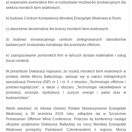
a) wspieranie pomorskich firm w rozbudowie możliwości produkcyjnych dla
sektora morskich farm wiatrowych,
b) budowa Centrum Kompetencji Morskiej Energetyki Wiatrowej w Rumi,
c) utworzenie akceleratora dla branży morskich farm wiatrowych,
d) budowa innowacyjnego centrum zintegrowanych laboratoriów
badawczych środowiska morskiego dla przemysłu offshore,
e) zaangażowanie pomorskich firm w łańcuch dostaw materiałów i usług
(local content).
W preambule Deklaracji napisano, że rozwój morskich farm wiatrowych w
polskiej strefie Morza Bałtyckiego, wpisuje się w zakres inteligentnych
specjalizacji Pomorza (ISP) nr 1 i nr 3: z obszaru „Technologie offshore i
portowo-logistyczne”, a także z obszaru „Technologie ekoefektywne w
produkcji, przesyle, dystrybucji i zużyciu energii i paliw oraz w
budownictwie”.
Warto wiedzieć, że istnieje również Polskie Stowarzyszenie Energetyki
Wiatrowej, a 30 września 2020 roku, odbędzie się w Szczecinie
Pomeranian Offshore Wind Conference. Podczas tej konferencji nastąpi
oficjalne podpisanie Deklaracji Bałtyckiej na rzecz Morskiej Energetyki
Wiatrowej pomiędzy Państwami Członkowskimi z regionu Morza