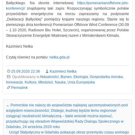
Bałtyckiego. Na stronie internetowej
https://pomeranianoffshore.pl/o-
konferencji/
znajdujemy taki zapis: Rozpoczynając symbolicznie polskie
przywództwo energetyczne na morzu zapraszamy na podpisanie
„Deklaracji Bałtyckiej” pomiędzy krajami naszego regionu. Stanie się to
pierwszego dnia konferencji Pomeranian Offshore Wind Conference (30.09
– 1.10 2020, Radisson Blu Hotel, Szczecin), organizowanej przez Polskie
Stowarzyszenie Energetyki Wiatrowej razem z Ministerstwem Klimatu.
Kazimierz Netka
Czytaj również na portalu:
netka.gda.pl
25.09.2020 22:36
Kazimierz Netka
Opublikowany w
Aktualności
,
Biznes
,
Ekologia
,
Gospodarka morska
,
Innowacje
,
Kultura
,
Młodzież
,
Nauka
,
Unia Europejska
Permalink
Nawigacja we wpisach
←
Pomorskie nie należy do województw najlepiej uprzemysłowionych pod
względem nowoczesności. Dlatego, trudniej będzie temu regionowi
osiągnąć neutralność klimatyczną – takie wnioski można wysnuć,
przysłuchując się obradom Wojewódzkiej Rady Dialogu Społecznego w
Gdańsku, 24 września 2020 roku
Urząd Statystyczny w Gdańsku pokazuje obraz przemysłu czasu wolnego