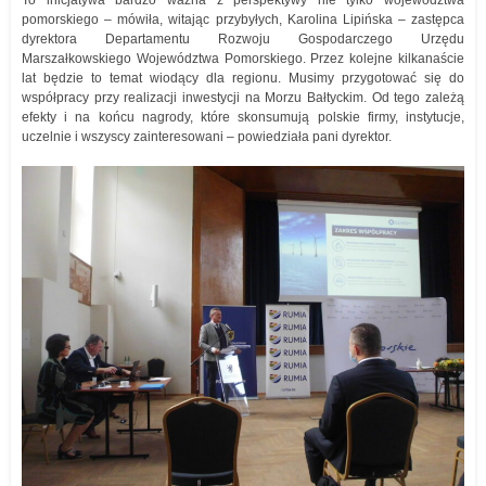
To inicjatywa bardzo ważna z perspektywy nie tylko województwa
pomorskiego – mówiła, witając przybyłych, Karolina Lipińska – zastępca
dyrektora Departamentu Rozwoju Gospodarczego Urzędu
Marszałkowskiego Województwa Pomorskiego. Przez kolejne kilkanaście
lat będzie to temat wiodący dla regionu. Musimy przygotować się do
współpracy przy realizacji inwestycji na Morzu Bałtyckim. Od tego zależą
efekty i na końcu nagrody, które skonsumują polskie firmy, instytucje,
uczelnie i wszyscy zainteresowani – powiedziała pani dyrektor.