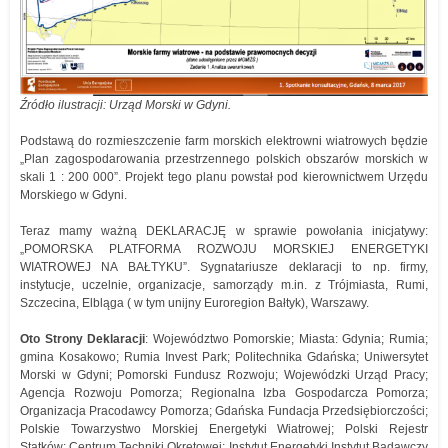
Źródło ilustracji: Urząd Morski w Gdyni.
Podstawą do rozmieszczenie farm morskich elektrowni wiatrowych będzie
„Plan zagospodarowania przestrzennego polskich obszarów morskich w
skali 1 : 200 000”. Projekt tego planu powstał pod kierownictwem Urzędu
Morskiego w Gdyni.
Teraz mamy ważną DEKLARACJĘ w sprawie powołania inicjatywy:
„POMORSKA PLATFORMA ROZWOJU MORSKIEJ ENERGETYKI
WIATROWEJ NA BAŁTYKU”. Sygnatariusze deklaracji to np. firmy,
instytucje, uczelnie, organizacje, samorządy m.in. z Trójmiasta, Rumi,
Szczecina, Elbląga ( w tym unijny Euroregion Bałtyk), Warszawy.
Oto Strony Deklaracji
: Województwo Pomorskie; Miasta: Gdynia; Rumia;
gmina Kosakowo; Rumia Invest Park; Politechnika Gdańska; Uniwersytet
Morski w Gdyni; Pomorski Fundusz Rozwoju; Wojewódzki Urząd Pracy;
Agencja Rozwoju Pomorza; Regionalna Izba Gospodarcza Pomorza;
Organizacja Pracodawcy Pomorza; Gdańska Fundacja Przedsiębiorczości;
Polskie Towarzystwo Morskiej Energetyki Wiatrowej; Polski Rejestr
Statków; Centrum Techniki Okrętowej; Instytut Energetyki Instytut Badawczy