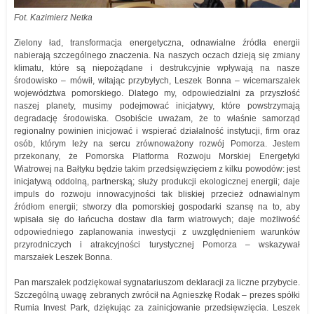
Fot. Kazimierz Netka
Zielony ład, transformacja energetyczna, odnawialne źródła energii
nabierają szczególnego znaczenia. Na naszych oczach dzieją się zmiany
klimatu, które są niepożądane i destrukcyjnie wpływają na nasze
środowisko – mówił, witając przybyłych, Leszek Bonna – wicemarszałek
województwa pomorskiego. Dlatego my, odpowiedzialni za przyszłość
naszej planety, musimy podejmować inicjatywy, które powstrzymają
degradację środowiska. Osobiście uważam, że to właśnie samorząd
regionalny powinien inicjować i wspierać działalność instytucji, firm oraz
osób, którym leży na sercu zrównoważony rozwój Pomorza. Jestem
przekonany, że Pomorska Platforma Rozwoju Morskiej Energetyki
Wiatrowej na Bałtyku będzie takim przedsięwzięciem z kilku powodów: jest
inicjatywą oddolną, partnerską; służy produkcji ekologicznej energii; daje
impuls do rozwoju innowacyjności tak bliskiej przecież odnawialnym
źródłom energii; stworzy dla pomorskiej gospodarki szansę na to, aby
wpisała się do łańcucha dostaw dla farm wiatrowych; daje możliwość
odpowiedniego zaplanowania inwestycji z uwzględnieniem warunków
przyrodniczych i atrakcyjności turystycznej Pomorza – wskazywał
marszałek Leszek Bonna.
Pan marszałek podziękował sygnatariuszom deklaracji za liczne przybycie.
Szczególną uwagę zebranych zwrócił na Agnieszkę Rodak – prezes spółki
Rumia Invest Park, dziękując za zainicjowanie przedsięwzięcia. Leszek