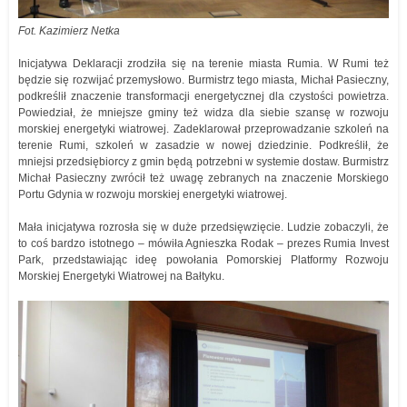
Fot. Kazimierz Netka
Inicjatywa Deklaracji zrodziła się na terenie miasta Rumia. W Rumi też
będzie się rozwijać przemysłowo. Burmistrz tego miasta, Michał Pasieczny,
podkreślił znaczenie transformacji energetycznej dla czystości powietrza.
Powiedział, że mniejsze gminy też widza dla siebie szansę w rozwoju
morskiej energetyki wiatrowej. Zadeklarował przeprowadzanie szkoleń na
terenie Rumi, szkoleń w zasadzie w nowej dziedzinie. Podkreślił, że
mniejsi przedsiębiorcy z gmin będą potrzebni w systemie dostaw. Burmistrz
Michał Pasieczny zwrócił też uwagę zebranych na znaczenie Morskiego
Portu Gdynia w rozwoju morskiej energetyki wiatrowej.
Mała inicjatywa rozrosła się w duże przedsięwzięcie. Ludzie zobaczyli, że
to coś bardzo istotnego – mówiła Agnieszka Rodak – prezes Rumia Invest
Park, przedstawiając ideę powołania Pomorskiej Platformy Rozwoju
Morskiej Energetyki Wiatrowej na Bałtyku.