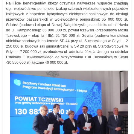
Na liście beneficjentów, którzy otrzymają największe wsparcie znajdują
się: województwo pomorskie (zakup czterech wieloczłonowych pojazdów
kolejowych z napędem hybrydowym elektryczno-spalinowym do obsługi
przewozów pasażerskich w województwie pomorskim): 65 000 000 zł,
Gdańsk (budowa I etapu ul. Nowej Świętokrzyskiej na odcinku od al. Havla
do ul. Kampinoskiej): 65 000 000 zł, powiat tczewski (przebudowa Mostu
Tczewskiego – etap IIa i IIb): 61 750 000 zł, Gdynia (budowa kompleksu
obiektów sportowych na terenie SP 44 przy ul. Sucharskiego w Gdyni – 2
250 000 zł, budowa sali gimnastycznej w SP 20 przy ul. Starodworcowej w
Gdyni – 7 200 000 zł, przebudowa ul. admirała Józefa Unruga na odcinku
Estakady E. Kwiatkowskiego do skrzyżowania z ul. Bosmańską w Gdyni
-30 550 000 zł): łącznie 40 000 000 zł.