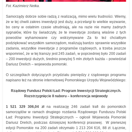
Fot. Kazimierz Netka.
Samorządy dobrze sobie radzą z realizacją, mimo wielu trudności. Wiemy,
że w tej chwili zakres inwestycji jest duży, a przetargi to wielkie wyzwanie,
bo ceny w ostatnim czasie utrudniają, ale na razie nie mamy żadnych
sygnałów, które by świadczyły, że te inwestycje zostaną właśnie z tych
powodów wyhamowane czy wstrzymywane Za to też chciałbym
podziękować wszystkim samorządom, realizują bardzo sprawnie wszystkie
zadania, wszystkie inwestycje z programów rządowych, a trzeba jeszcze
wspomnieć, że w tej transzy jest 245 zadań, w poprzedniej było 200 zadań
– 200 inwestycji dużych, średnio powyżej 5 mln złotych każda – powiedział
Dariusz Drelich – wojewoda pomorski.
O szczegółach dotyczących przydziału pieniędzy z rządowego programu
napisano też na stronie internetowej Pomorskiego Urzędu Wojewódzkiego:
Rządowy Fundusz Polski Ład: Program Inwestycji Strategicznych.
Rozstrzygnięcie II naboru – konferencja wojewody
1 521 329 306,04 zł
na realizację 246 zadań trafi do pomorskich
samorządów w ramach drugiego rozdania Rządowego Funduszu Polski
Ład: Programu Inwestycji Strategicznych – ogłosił Wojewoda Pomorski
Dariusz Drelich, podczas dzisiejszej konferencji prasowej. W pierwszej
edycji Pomorskie na 200 zadań otrzymało 1 213 204 616, 88 zł. Łącznie,