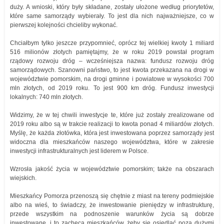
duży. A wnioski, który były składane, zostały ułożone według priorytetów,
które same samorządy wybierały. To jest dla nich najważniejsze, co w
pierwszej kolejności chcieliby wykonać.
Chciałbym tylko jeszcze przypomnieć, oprócz tej wielkiej kwoty 1 miliard
516 milionów złotych pamiętajmy, że w roku 2019 powstał program
rządowy rozwoju dróg – wcześniejsza nazwa: fundusz rozwoju dróg
samorządowych. Szanowni państwo, to jest kwota przekazana na drogi w
województwie pomorskim, na drogi gminne i powiatowe w wysokości 700
mln złotych, od 2019 roku. To jest 900 km dróg. Fundusz inwestycji
lokalnych: 740 mln złotych.
Widzimy, że w tej chwili inwestycje te, które już zostały zrealizowane od
2019 roku albo są w trakcie realizacji to kwota ponad 4 miliardów złotych.
Myślę, że każda złotówka, która jest inwestowana poprzez samorządy jest
widoczna dla mieszkańców naszego województwa, które w zakresie
inwestycji infrastrukturalnych jest liderem w Polsce.
Wzrosła jakość życia w województwie pomorskim; także na obszarach
wiejskich.
Mieszkańcy Pomorza przenoszą się chętnie z miast na tereny podmiejskie
albo na wieś, to świadczy, że inwestowanie pieniędzy w infrastrukturę,
przede wszystkim na podnoszenie warunków życia są dobrze
inwestowane, i to zachęca mieszkańców, żeby się osiedlać poza dużymi