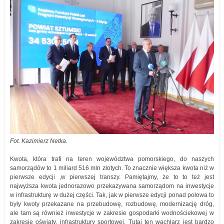
Fot. Kazimierz Netka.
Kwota, która trafi na teren województwa pomorskiego, do naszych
samorządów to 1 miliard 516 mln złotych. To znacznie większa kwota niż w
pierwsze edycji ,w pierwszej transzy. Pamiętajmy, że to to też jest
najwyższa kwota jednorazowo przekazywana samorządom na inwestycje
w infrastrukturę w dużej części. Tak, jak w pierwsze edycji ponad połowa to
były kwoty przekazane na przebudowę, rozbudowę, modernizację dróg,
ale tam są również inwestycje w zakresie gospodarki wodnościekowej w
zakresie oświaty, infrastruktury sportowej. Tutaj ten wachlarz jest bardzo