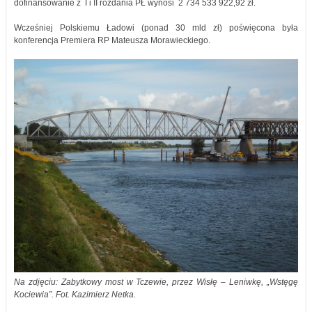
dofinansowanie z I i II rozdania PŁ wynosi 2 734 533 922,92 zł.
Wcześniej Polskiemu Ładowi (ponad 30 mld zł) poświęcona była
konferencja Premiera RP Mateusza Morawieckiego.
Na zdjęciu: Zabytkowy most w Tczewie, przez Wisłę – Leniwkę, „Wstęgę
Kociewia”. Fot. Kazimierz Netka.