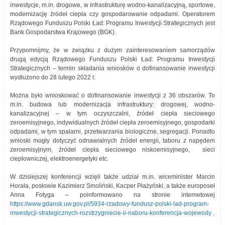
inwestycje, m.in. drogowe, w infrastrukturę wodno-kanalizacyjną, sportowe,
modernizację źródeł ciepła czy gospodarowanie odpadami. Operatorem
Rządowego Funduszu Polski Ład: Programu Inwestycji Strategicznych jest
Bank Gospodarstwa Krajowego (BGK).
Przypomnijmy, że w związku z dużym zainteresowaniem samorządów
drugą edycją Rządowego Funduszu Polski Ład: Programu Inwestycji
Strategicznych – termin składania wniosków o dofinansowanie inwestycji
wydłużono do 28 lutego 2022 r.
Można było wnioskować o dofinansowanie inwestycji z 36 obszarów. To
m.in. budowa lub modernizacja infrastruktury: drogowej, wodno-
kanalizacyjnej – w tym oczyszczalni, źródeł ciepła sieciowego
zeroemisyjnego, indywidualnych źródeł ciepła zeroemisyjnego, gospodarki
odpadami, w tym spalarni, przetwarzania biologiczne, segregacji. Ponadto
wnioski mogły dotyczyć odnawialnych źródeł energii, taboru z napędem
zeroemisyjnym, źródeł ciepła sieciowego niskoemisyjnego, sieci
ciepłowniczej, elektroenergetyki etc.
W dzisiejszej konferencji wzięli także udział m.in. wiceminister Marcin
Horała, posłowie Kazimierz Smoliński, Kacper Płażyński, a także europoseł
Anna Fotyga – poinformowano na stronie internetowej
https://www.gdansk.uw.gov.pl/5934-rzadowy-fundusz-polski-lad-program-
inwestycji-strategicznych-rozstrzygniecie-ii-naboru-konferencja-wojewody
.