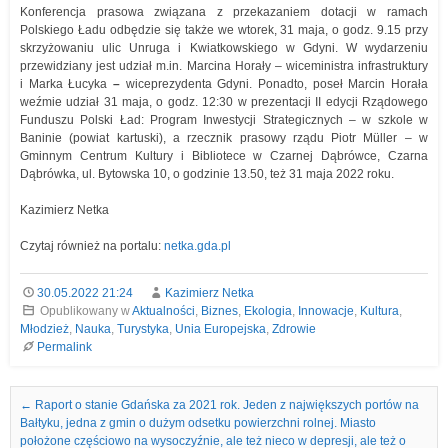
Konferencja prasowa związana z przekazaniem dotacji w ramach
Polskiego Ładu odbędzie się także we wtorek, 31 maja, o godz. 9.15 przy
skrzyżowaniu ulic Unruga i Kwiatkowskiego w Gdyni. W wydarzeniu
przewidziany jest udział m.in. Marcina Horały – wiceministra infrastruktury
i Marka Łucyka
–
wiceprezydenta Gdyni. Ponadto, poseł Marcin Horała
weźmie udział 31 maja, o godz. 12:30 w prezentacji II edycji Rządowego
Funduszu Polski Ład: Program Inwestycji Strategicznych – w szkole w
Baninie (powiat kartuski), a rzecznik prasowy rządu Piotr Müller – w
Gminnym Centrum Kultury i Bibliotece w Czarnej Dąbrówce, Czarna
Dąbrówka, ul. Bytowska 10, o godzinie 13.50, też 31 maja 2022 roku.
Kazimierz Netka
Czytaj również na portalu:
netka.gda.pl
30.05.2022 21:24
Kazimierz Netka
Opublikowany w
Aktualności
,
Biznes
,
Ekologia
,
Innowacje
,
Kultura
,
Młodzież
,
Nauka
,
Turystyka
,
Unia Europejska
,
Zdrowie
Permalink
Nawigacja we wpisach
←
Raport o stanie Gdańska za 2021 rok. Jeden z największych portów na
Bałtyku, jedna z gmin o dużym odsetku powierzchni rolnej. Miasto
położone częściowo na wysoczyźnie, ale też nieco w depresji, ale też o