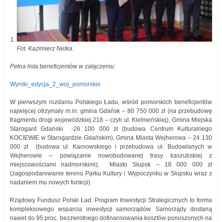
Fot. Kazimierz Netka.
Pełna lista beneficjentów w załączeniu:
Wyniki_edycja_2_woj_pomorskie
W pierwszym rozdaniu Polskiego Ładu, wśród pomorskich beneficjentów
najwięcej otrzymały m.in: gmina Gdańsk – 80 750 000 zł (na przebudowę
fragmentu drogi wojewódzkiej 218 – czyli ul. Kielnieńskiej), Gmina Miejska
Starogard Gdański -26 100 000 zł (budowa Centrum Kulturalnego
KOCIEWIE w Starogardzie Gdańskim), Gmina Miasta Wejherowa – 24 130
000 zł (budowa ul. Karnowskiego i przebudowa ul. Budowlanych w
Wejherowie – powiązanie nowobudowanej trasy kaszubskiej z
miejscowościami nadmorskimi), Miasto Słupsk – 18 000 000 zł
(zagospodarowanie terenu Parku Kultury i Wypoczynku w Słupsku wraz z
nadaniem mu nowych funkcji)
Rządowy Fundusz Polski Ład: Program Inwestycji Strategicznych to forma
kompleksowego wsparcia inwestycji samorządów. Samorządy dostaną
nawet do 95 proc. bezzwrotnego dofinansowania kosztów ponoszonych na