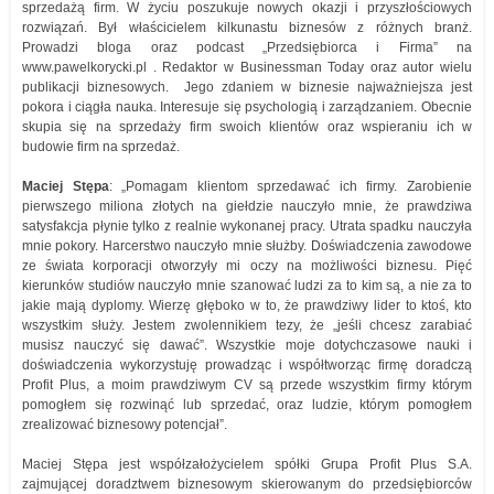
sprzedażą firm. W życiu poszukuje nowych okazji i przyszłościowych
rozwiązań. Był właścicielem kilkunastu biznesów z różnych branż.
Prowadzi bloga oraz podcast „Przedsiębiorca i Firma” na
www.pawelkorycki.pl . Redaktor w Businessman Today oraz autor wielu
publikacji biznesowych. Jego zdaniem w biznesie najważniejsza jest
pokora i ciągła nauka. Interesuje się psychologią i zarządzaniem. Obecnie
skupia się na sprzedaży firm swoich klientów oraz wspieraniu ich w
budowie firm na sprzedaż.
Maciej Stępa
: „Pomagam klientom sprzedawać ich firmy. Zarobienie
pierwszego miliona złotych na giełdzie nauczyło mnie, że prawdziwa
satysfakcja płynie tylko z realnie wykonanej pracy. Utrata spadku nauczyła
mnie pokory. Harcerstwo nauczyło mnie służby. Doświadczenia zawodowe
ze świata korporacji otworzyły mi oczy na możliwości biznesu. Pięć
kierunków studiów nauczyło mnie szanować ludzi za to kim są, a nie za to
jakie mają dyplomy. Wierzę głęboko w to, że prawdziwy lider to ktoś, kto
wszystkim służy. Jestem zwolennikiem tezy, że „jeśli chcesz zarabiać
musisz nauczyć się dawać”. Wszystkie moje dotychczasowe nauki i
doświadczenia wykorzystuję prowadząc i współtworząc firmę doradczą
Profit Plus, a moim prawdziwym CV są przede wszystkim firmy którym
pomogłem się rozwinąć lub sprzedać, oraz ludzie, którym pomogłem
zrealizować biznesowy potencjał”.
Maciej Stępa jest współzałożycielem spółki Grupa Profit Plus S.A.
zajmującej doradztwem biznesowym skierowanym do przedsiębiorców