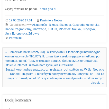
Kazimierz Netka
Czytaj również na portalu:
netka.gda.pl
17.05.2020 17:01
Kazimierz Netka
Opublikowany w
Aktualności
,
Biznes
,
Ekologia
,
Gospodarka morska
,
Handel zagraniczny
,
Innowacje
,
Kultura
,
Młodzież
,
Nauka
,
Turystyka
,
Unia Europejska
,
Zdrowie
Permalink
Nawigacja we wpisach
←
Pomorskie na tle reszty kraju w korzystaniu z technologii informacyjno –
komunikacyjnych (TIK, ICT). Ilu z nas i jak często sięga po smartfona, po
komputer, tablet? Teraz w czasach paraliżu świata przez koronawirusa,
istnienie internetu ułatwia nam życie, ale i uzależnia
Susza i koronawirus znacząco zmniejszają ruch statków na Wiśle, Nogacie
i Kanale Elbląskim. Z niektórych pochylni wodniacy korzystali od 1 do 13
maja br. nawet ponad 80 razy rzadziej niż w zeszłym roku w takim samym
okresie
→
Dodaj komentarz