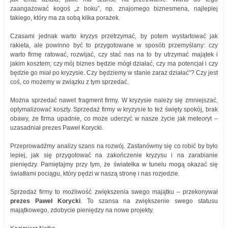
zaangażować kogoś „z boku”, np. znajomego biznesmena, najlepiej
takiego, który ma za sobą kilka porażek.
Czasami jednak warto kryzys przetrzymać, by potem wystartować jak
rakieta, ale powinno być to przygotowane w sposób przemyślany: czy
warto firmę ratować, rozwijać, czy stać nas na to by utrzymać majątek i
jakim kosztem; czy mój biznes będzie mógł działać, czy ma potencjał i czy
będzie go miał po kryzysie. Czy będziemy w stanie zaraz działać”? Czy jest
coś, co możemy w związku z tym sprzedać.
Można sprzedać nawet fragment firmy. W kryzysie należy się zmniejszać,
optymalizować koszty. Sprzedaż firmy w kryzysie to też święty spokój, brak
obawy, że firma upadnie, co może uderzyć w nasze życie jak meteoryt –
uzasadniał prezes Paweł Korycki.
Przeprowadźmy analizy szans na rozwój. Zastanówmy się co robić by było
lepiej, jak się przygotować na zakończenie kryzysu i na zarabianie
pieniędzy. Pamiętajmy przy tym, że światełka w tunelu mogą okazać się
światłami pociągu, który pędzi w naszą stronę i nas rozjedzie.
Sprzedaż firmy to możliwość zwiększenia swego majątku – przekonywał
prezes Paweł Korycki
. To szansa na zwiększenie swego statusu
majątkowego, zdobycie pieniędzy na nowe projekty.