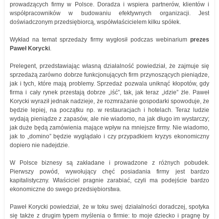
prowadzących firmy w Polsce. Doradza i wspiera partnerów, klientów i
współpracowników w budowaniu efektywnych organizacji. Jest
doświadczonym przedsiębiorcą, współwłaścicielem kilku spółek.
Wykład na temat sprzedaży firmy wygłosił podczas webinarium
prezes
Paweł Korycki
.
Prelegent, przedstawiając własną działalność powiedział, że zajmuje się
sprzedażą zarówno dobrze funkcjonujących firm przynoszących pieniądze,
jak i tych, które mają problemy. Sprzedaż pozwala uniknąć kłopotów, gdy
firma i cały rynek przestają dobrze „iść”, tak, jak teraz „idzie” żle. Paweł
Korycki wyraził jednak nadzieje, że rozmrażanie gospodarki spowoduje, że
będzie lepiej, na początku np. w restauracjach i hotelach. Teraz ludzie
wydają pieniądze z zapasów, ale nie wiadomo, na jak długo im wystarczy;
jak duże będą zamówienia mające wpływ na mniejsze firmy. Nie wiadomo,
jak to „domino” będzie wyglądało i czy przypadkiem kryzys ekonomiczny
dopiero nie nadejdzie.
W Polsce biznesy są zakładane i prowadzone z różnych pobudek.
Pierwszy powód, wywołujący chęć posiadania firmy jest bardzo
kapitalistyczny. Właściciel pragnie zarabiać, czyli ma podejście bardzo
ekonomiczne do swego przedsiębiorstwa.
Paweł Korycki powiedział, że w toku swej działalności doradczej, spotyka
się także z drugim typem myślenia o firmie: to moje dziecko i pragnę by