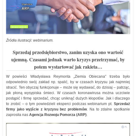
Źródła ilustracji: webinarium.
Sprzedaj przedsiębiorstwo, zanim uzyska ono wartość
ujemną. Czasami jednak warto kryzys przetrzymać, by
potem wystartować jak rakieta…
W powieści Władysława Reymonta „Ziemia Obiecana” trzeba było
odpowiednio swój zakład np. spalić, by w czasach kryzysu jak najmniej
stracić. Ten obyczaj funkcjonuje – może się wydawać, do dzisiaj – patrząc,
jak płoną wysypiska śmieci. W czasach koronawirusa można uczciwie
postąpić i firmę sprzedać, chcąc uniknąć dużych kłopotów. Jak i dlaczego
to zrobić – o tym powiedzieli eksperci podczas webinarium pt.
Sprzedaż
firmy jako wyjście z kryzysu bez problemów
. Na to zdalne spotkanie
zaprosiła nas
Agencja Rozwoju Pomorza (ARP)
.