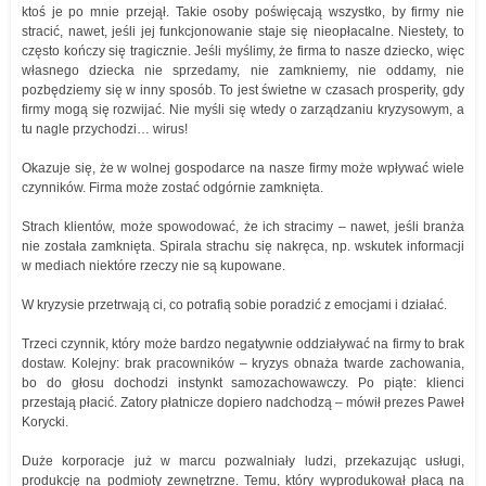
ktoś je po mnie przejął. Takie osoby poświęcają wszystko, by firmy nie
stracić, nawet, jeśli jej funkcjonowanie staje się nieopłacalne. Niestety, to
często kończy się tragicznie. Jeśli myślimy, że firma to nasze dziecko, więc
własnego dziecka nie sprzedamy, nie zamkniemy, nie oddamy, nie
pozbędziemy się w inny sposób. To jest świetne w czasach prosperity, gdy
firmy mogą się rozwijać. Nie myśli się wtedy o zarządzaniu kryzysowym, a
tu nagle przychodzi… wirus!
Okazuje się, że w wolnej gospodarce na nasze firmy może wpływać wiele
czynników. Firma może zostać odgórnie zamknięta.
Strach klientów, może spowodować, że ich stracimy – nawet, jeśli branża
nie została zamknięta. Spirala strachu się nakręca, np. wskutek informacji
w mediach niektóre rzeczy nie są kupowane.
W kryzysie przetrwają ci, co potrafią sobie poradzić z emocjami i działać.
Trzeci czynnik, który może bardzo negatywnie oddziaływać na firmy to brak
dostaw. Kolejny: brak pracowników – kryzys obnaża twarde zachowania,
bo do głosu dochodzi instynkt samozachowawczy. Po piąte: klienci
przestają płacić. Zatory płatnicze dopiero nadchodzą – mówił prezes Paweł
Korycki.
Duże korporacje już w marcu pozwalniały ludzi, przekazując usługi,
produkcję na podmioty zewnętrzne. Temu, który wyprodukował płacą na