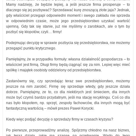
Mamy nadzieję, że będzie lepiej, a jeśli jeszcze firma prosperuje – to
dlaczego się jej pozbywać? Sprzedawać kurę znoszącą złote jaja? Jednak,
gdy właściciel przegapi odpowiedni moment i swego zakładu nie sprzeda
w odpowiednim czasie, może jego przedsiębiorstwo uzyskać wartość
ujemną. Gdy tak się stanie, już nie myślimy o zarobkach, ale o tym by
pozbyć się kłopotów, czyli… firmy!
Podejmując decyzję w sprawie pozbycia się przedsiębiorstwa, nie możemy
przegapić punktu krytycznego.
Pamiętajmy, że w przypadku formuły: własna działalność gospodarcza – to
właściciel jest firmą. Długi firmy będą ciągnąć się za nim. Lepiej więc mieć
spółkę i majątek osobisty oddzielony od przedsiębiorstwa.
Zastanówmy się, czy sprzedając teraz swe przedsiębiorstwo, możemy
jeszcze na nim zarobić. Firmę się sprzedaje wtedy, gdy jeszcze działa
dobrze. Pamiętajmy, ze to, co dla niektórych jest śmieciem, dla innych
może być czymś bardzo przydatnym, jeśli ma stację recyklingu. Coś co dla
nas było kłopotem, np. sprzęt, zespoły fachowców, dla innych mogą być
fantastyczną wartością – mówił prezes Paweł Korycki.
Kiedy więc podjąć decyzję o sprzedaży firmy w czasach kryzysu?
Po pierwsze, przeprowadźmy analizę. Spójrzmy chłodno na nasz biznes,
jak teraz działa, jakie ma szanse na przetrwanie. Warto do tego