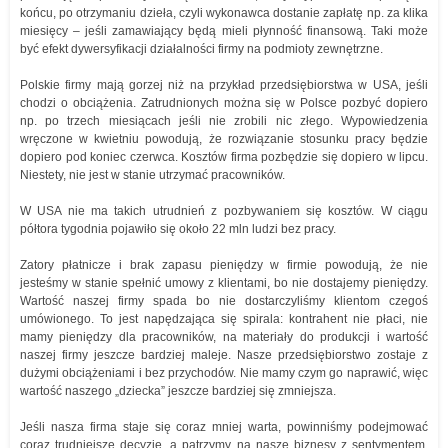
końcu, po otrzymaniu dzieła, czyli wykonawca dostanie zapłatę np. za klika
miesięcy – jeśli zamawiający będą mieli płynność finansową. Taki może
być efekt dywersyfikacji działalności firmy na podmioty zewnętrzne.
Polskie firmy mają gorzej niż na przykład przedsiębiorstwa w USA, jeśli
chodzi o obciążenia. Zatrudnionych można się w Polsce pozbyć dopiero
np. po trzech miesiącach jeśli nie zrobili nic złego. Wypowiedzenia
wręczone w kwietniu powodują, że rozwiązanie stosunku pracy będzie
dopiero pod koniec czerwca. Kosztów firma pozbędzie się dopiero w lipcu.
Niestety, nie jest w stanie utrzymać pracowników.
W USA nie ma takich utrudnień z pozbywaniem się kosztów. W ciągu
półtora tygodnia pojawiło się około 22 mln ludzi bez pracy.
Zatory płatnicze i brak zapasu pieniędzy w firmie powodują, że nie
jesteśmy w stanie spełnić umowy z klientami, bo nie dostajemy pieniędzy.
Wartość naszej firmy spada bo nie dostarczyliśmy klientom czegoś
umówionego. To jest napędzająca się spirala: kontrahent nie płaci, nie
mamy pieniędzy dla pracowników, na materiały do produkcji i wartość
naszej firmy jeszcze bardziej maleje. Nasze przedsiębiorstwo zostaje z
dużymi obciążeniami i bez przychodów. Nie mamy czym go naprawić, więc
wartość naszego „dziecka” jeszcze bardziej się zmniejsza.
Jeśli nasza firma staje się coraz mniej warta, powinniśmy podejmować
coraz trudniejsze decyzje, a patrzymy na nasze biznesy z sentymentem.