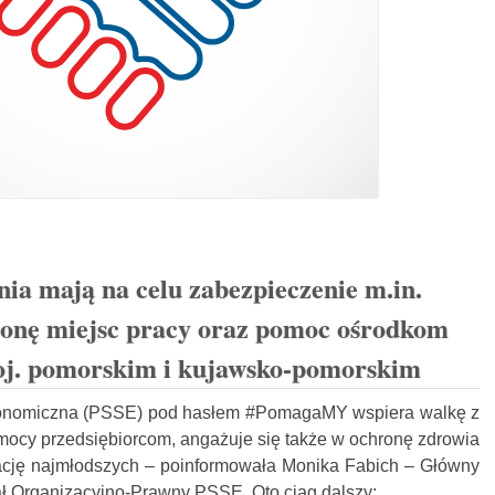
nia mają na celu zabezpieczenie m.in.
onę miejsc pracy oraz pomoc ośrodkom
j. pomorskim i kujawsko-pomorskim
konomiczna (PSSE) pod hasłem #PomagaMY wspiera walkę z
ocy przedsiębiorcom, angażuje się także w ochronę zdrowia
ację najmłodszych – poinformowała Monika Fabich – Główny
iał Organizacyjno-Prawny PSSE. Oto ciąg dalszy: