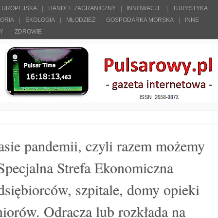
 EUROPEJSKA
HANDEL ZAGRANICZNY
INNOWACJE
TURYSTYKA
TORIA
EKOLOGIA
MŁODZIEŻ
GOSPODARKA MORSKA
INNE
ŁY
ZDROWIE
ie pandemii, czyli razem możemy
Specjalna Strefa Ekonomiczna
dsiębiorców, szpitale, domy opieki
niorów. Odracza lub rozkłada na