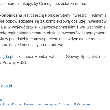
ą seniorom zakupy, by Ci mogli pozostać w domu.
Ekonomiczna
jest częścią Polskiej Strefy Inwestycji, jednym z
tóre odpowiedzialne są za kompleksową obsługę inwestorów
ziała w województwie kujawsko-pomorskim i we wschodniej
 rolę regionalnego centrum obsługi inwestorów i koordynatora
Służy przedsiębiorcom wsparciem na każdym etapie realizacji
charakterze konsultacyjno-doradczym.
a.gda.pl
– zachęca Monika Fabich – Główny Specjalista ds.
no-Prawny PSSE.
.gda.pl
ka
Kultura
,
Młodzież
,
Nauka
,
Unia Europejska
,
Zdrowie
Permalink