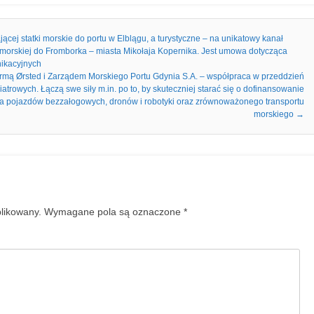
ej statki morskie do portu w Elblągu, a turystyczne – na unikatowy kanał
i morskiej do Fromborka – miasta Mikołaja Kopernika. Jest umowa dotycząca
nikacyjnych
firmą Ørsted i Zarządem Morskiego Portu Gdynia S.A. – współpraca w przeddzień
trowych. Łączą swe siły m.in. po to, by skuteczniej starać się o dofinansowanie
a pojazdów bezzałogowych, dronów i robotyki oraz zrównoważonego transportu
morskiego
→
blikowany.
Wymagane pola są oznaczone
*