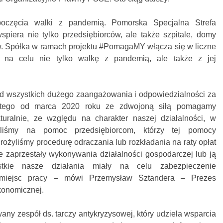
częcia walki z pandemią. Pomorska Specjalna Strefa
iera nie tylko przedsiębiorców, ale także szpitale, domy
ów. Spółka w ramach projektu #PomagaMY włącza się w liczne
 na celu nie tylko walkę z pandemią, ale także z jej
 wszystkich dużego zaangażowania i odpowiedzialności za
atego od marca 2020 roku ze zdwojoną siłą pomagamy
turalnie, ze względu na charakter naszej działalności, w
wiliśmy na pomoc przedsiębiorcom, którzy tej pomocy
rożyliśmy procedurę odraczania lub rozkładania na raty opłat
óre zaprzestały wykonywania działalności gospodarczej lub ją
stkie nasze działania miały na celu zabezpieczenie
miejsc pracy – mówi Przemysław Sztandera – Prezes
konomicznej.
ny zespół ds. tarczy antykryzysowej, który udziela wsparcia