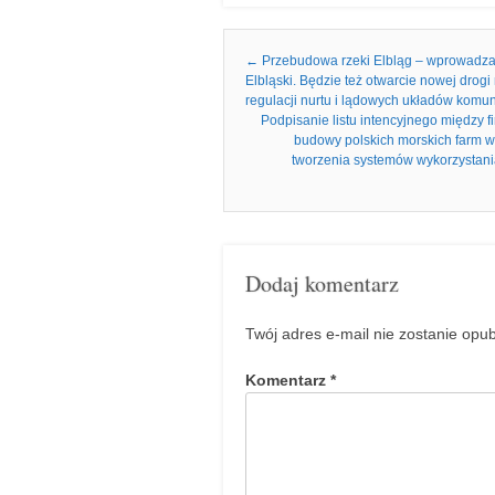
Nawigacja we wpisach
←
Przebudowa rzeki Elbląg – wprowadzając
Elbląski. Będzie też otwarcie nowej drog
regulacji nurtu i lądowych układów komu
Podpisanie listu intencyjnego między 
budowy polskich morskich farm wia
tworzenia systemów wykorzystani
Dodaj komentarz
Twój adres e-mail nie zostanie opu
Komentarz
*