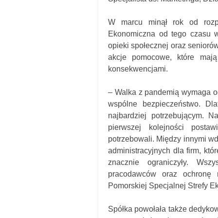
W marcu minął rok od rozpo
Ekonomiczna od tego czasu wsp
opieki społecznej oraz senior
akcje pomocowe, które mają
konsekwencjami.
– Walka z pandemią wymaga od
wspólne bezpieczeństwo. Dl
najbardziej potrzebującym. Na
pierwszej kolejności posta
potrzebowali. Między innymi wd
administracyjnych dla firm, kt
znacznie ograniczyły. Wszy
pracodawców oraz ochronę 
Pomorskiej Specjalnej Strefy E
Spółka powołała także dedykowa