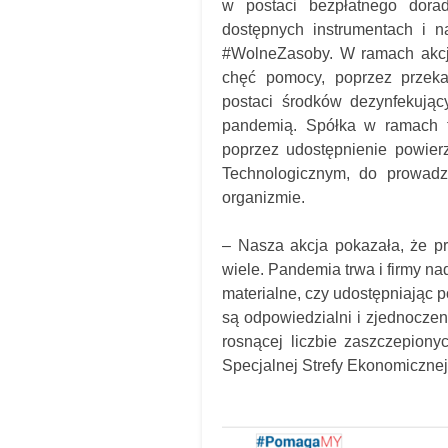
w postaci bezpłatnego dora
dostępnych instrumentach i na
#WolneZasoby. W ramach akcji 
chęć pomocy, poprzez przek
postaci środków dezynfekują
pandemią. Spółka w ramach te
poprzez udostępnienie powie
Technologicznym, do prowadz
organizmie.
– Nasza akcja pokazała, że p
wiele. Pandemia trwa i firmy na
materialne, czy udostępniając p
są odpowiedzialni i zjednoczen
rosnącej liczbie zaszczepion
Specjalnej Strefy Ekonomicznej