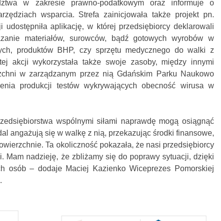
dztwa w zakresie prawno-podatkowym oraz informuje o
rzędziach wsparcia. Strefa zainicjowała także projekt pn.
udostępniła aplikację, w której przedsiębiorcy deklarowali
azanie materiałów, surowców, bądź gotowych wyrobów w
cych, produktów BHP, czy sprzętu medycznego do walki z
j akcji wykorzystała także swoje zasoby, między innymi
rzchni w zarządzanym przez nią Gdańskim Parku Naukowo
enia produkcji testów wykrywających obecność wirusa w
rzedsiębiorstwa wspólnymi siłami naprawdę mogą osiągnąć
dal angażują się w walkę z nią, przekazując środki finansowe,
owierzchnie. Ta okoliczność pokazała, że nasi przedsiębiorcy
i. Mam nadzieję, że zbliżamy się do poprawy sytuacji, dzięki
ych osób – dodaje Maciej Kazienko Wiceprezes Pomorskiej
.