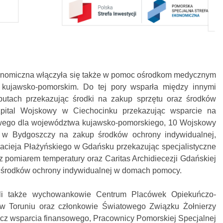
onomiczna włączyła się także w pomoc ośrodkom medycznym
kujawsko-pomorskim. Do tej pory wsparła między innymi
abutach przekazując środki na zakup sprzętu oraz środków
zpital Wojskowy w Ciechocinku przekazując wsparcie na
wego dla województwa kujawsko-pomorskiego, 10 Wojskowy
iką w Bydgoszczy na zakup środków ochrony indywidualnej,
Macieja Płażyńskiego w Gdańsku przekazując specjalistyczne
 z pomiarem temperatury oraz Caritas Archidiecezji Gdańskiej
 środków ochrony indywidualnej w domach pomocy.
ali także wychowankowie Centrum Placówek Opiekuńczo-
 Toruniu oraz członkowie Światowego Związku Żołnierzy
ócz wsparcia finansowego, Pracownicy Pomorskiej Specjalnej