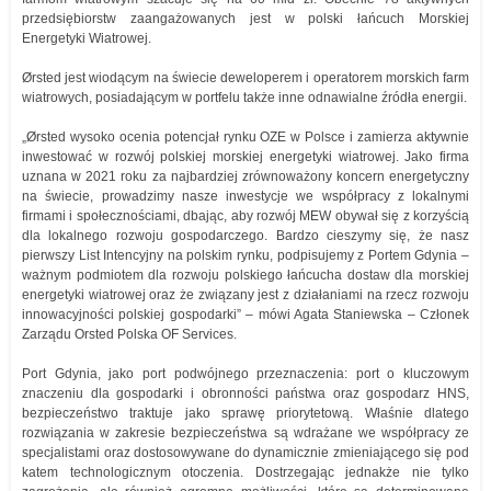
przedsiębiorstw zaangażowanych jest w polski łańcuch Morskiej
Energetyki Wiatrowej.
Ørsted jest wiodącym na świecie deweloperem i operatorem morskich farm
wiatrowych, posiadającym w portfelu także inne odnawialne źródła energii.
„Ørsted wysoko ocenia potencjał rynku OZE w Polsce i zamierza aktywnie
inwestować w rozwój polskiej morskiej energetyki wiatrowej. Jako firma
uznana w 2021 roku za najbardziej zrównoważony koncern energetyczny
na świecie, prowadzimy nasze inwestycje we współpracy z lokalnymi
firmami i społecznościami, dbając, aby rozwój MEW obywał się z korzyścią
dla lokalnego rozwoju gospodarczego. Bardzo cieszymy się, że nasz
pierwszy List Intencyjny na polskim rynku, podpisujemy z Portem Gdynia –
ważnym podmiotem dla rozwoju polskiego łańcucha dostaw dla morskiej
energetyki wiatrowej oraz że związany jest z działaniami na rzecz rozwoju
innowacyjności polskiej gospodarki” – mówi Agata Staniewska – Członek
Zarządu Orsted Polska OF Services.
Port Gdynia, jako port podwójnego przeznaczenia: port o kluczowym
znaczeniu dla gospodarki i obronności państwa oraz gospodarz HNS,
bezpieczeństwo traktuje jako sprawę priorytetową. Właśnie dlatego
rozwiązania w zakresie bezpieczeństwa są wdrażane we współpracy ze
specjalistami oraz dostosowywane do dynamicznie zmieniającego się pod
katem technologicznym otoczenia. Dostrzegając jednakże nie tylko