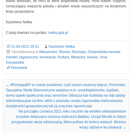
Warto wiedzieć, że HNS to skrót angielskiej nazwy: Host Nation Support,
oznaczający wsparcie pobytu i działań wojsk sojuszniczych na terytorium
kraju gospodarza.
Kazimierz Netka
Czytaj również na portalu:
netka.gda.pl
21.04.2021 19:31
Kazimierz Netka
Opublikowany w
Aktualności
,
Biznes
,
Ekologia
,
Gospodarka morska
,
Handel zagraniczny
,
Innowacje
,
Kultura
,
Młodzież
,
Nauka
,
Unia
Europejska
Permalink
Nawigacja we wpisach
←
#PomagaMY w czasie pandemii, czyli razem możemy więcej. Pomorska
Specjalna Strefa Ekonomiczna wspiera m.in. przedsiębiorców, szpitale,
domy opieki społecznej oraz seniorów. Odracza lub rozkłada na raty opłaty
administracyjne od firm, które z powodu covidu zaprzestały wykonywania
działalności gospodarczej lub ją znacznie ograniczyły
Na początku czerwca 2021 roku zacznie się wielkie uświadamianie
turystów dotyczące ochrony wybrzeża Bałtyku. Urząd Morski w Gdyni
przygotowuje akcję edukacyjną, która potrwa do końca wakacji. Możesz
wziąć udział w tej edukacji
→