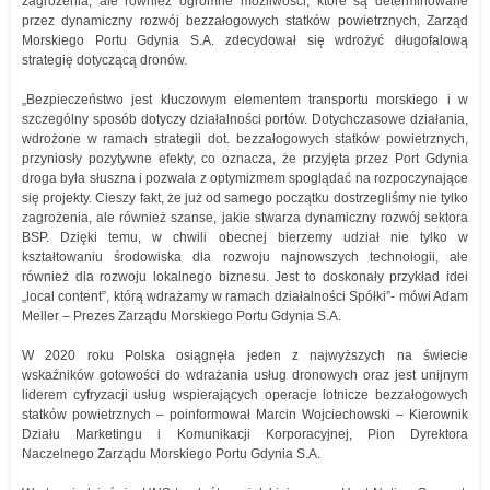
zagrożenia, ale również ogromne możliwości, które są determinowane
przez dynamiczny rozwój bezzałogowych statków powietrznych, Zarząd
Morskiego Portu Gdynia S.A. zdecydował się wdrożyć długofalową
strategię dotyczącą dronów.
„Bezpieczeństwo jest kluczowym elementem transportu morskiego i w
szczególny sposób dotyczy działalności portów. Dotychczasowe działania,
wdrożone w ramach strategii dot. bezzałogowych statków powietrznych,
przyniosły pozytywne efekty, co oznacza, że przyjęta przez Port Gdynia
droga była słuszna i pozwala z optymizmem spoglądać na rozpoczynające
się projekty. Cieszy fakt, że już od samego początku dostrzegliśmy nie tylko
zagrożenia, ale również szanse, jakie stwarza dynamiczny rozwój sektora
BSP. Dzięki temu, w chwili obecnej bierzemy udział nie tylko w
kształtowaniu środowiska dla rozwoju najnowszych technologii, ale
również dla rozwoju lokalnego biznesu. Jest to doskonały przykład idei
„local content”, którą wdrażamy w ramach działalności Spółki”- mówi Adam
Meller – Prezes Zarządu Morskiego Portu Gdynia S.A.
W 2020 roku Polska osiągnęła jeden z najwyższych na świecie
wskaźników gotowości do wdrażania usług dronowych oraz jest unijnym
liderem cyfryzacji usług wspierających operacje lotnicze bezzałogowych
statków powietrznych – poinformował Marcin Wojciechowski – Kierownik
Działu Marketingu i Komunikacji Korporacyjnej, Pion Dyrektora
Naczelnego Zarządu Morskiego Portu Gdynia S.A.