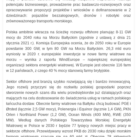
potencjału biznesowego, prowadzenie prac badawczo-rozwojowych oraz
opracowywanie propozycji projektów i wniosków o dofinansowanie w 2
dziedzinach: pojazdów bezzałogowych, dronów i robotyki oraz
zrównoważonego transportu morskiego.
Polska ambitnie wkracza na ścieżkę rozwoju offshore planując 8-11 GW
mocy do 2040 roku na Morzu Bałtyckim (zgodnie z ustawą z dnia 21
stycznia 2021 r.). Komisja Europejska ocenia, że do 2050 roku w Europie
powstanie 300 GW, w tym 80 GW na Morzu Bałtyckim. 26,3 mld euro
wyniosły w 2020 r. europejskie inwestycje w nowe farmy wiatrowe na
morzu – wynika z raportu WindEurope – największej europejskiej
organizacji sektora energetyki wiatrowej. W Europie jest obecnie 116 farm
w 12 państwach, z czego 40 % mocy stanowią farmy brytyjskie.
Sektor offshore jest branżą szybko rozwijającą się i bardzo innowacyjną.
Jego rozwój przyczyni się do rozkwitu polskiej gospodarki poprzez
stworzenie nowych szans dla wielu przedsiębiorstw już działających oraz
mających na celu dostosowanie do świadczenia usług w ramach polskiego
łańcucha dostaw. Obecnie farmy wiatrowe na Bałtyku chcą budować PGE i
Ørsted (łącznie 2,5 GW mocy), Polenergia i Equinor (łącznie 1,4 GW), PKN
Orlen i Northland Power (1,2 GW), Ocean Winds (400 MW), RWE (350
MW). Według danych Polskiego Towarzystwa Morskiej Energetyki
Wiatrowej w Polsce w 2030 r będzie 77 tysięcy nowych miejsc pracy w
sektorze offshore. Przewidywany wzrost PKB do 2030 roku dzięki morskim
farmom wiatrowym szacuje się na 60 mld zł. Obecnie 78 aktywnych