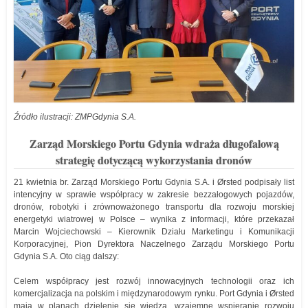
Źródło ilustracji: ZMPGdynia S.A.
Zarząd Morskiego Portu Gdynia wdraża długofalową
strategię dotyczącą wykorzystania dronów
21 kwietnia br. Zarząd Morskiego Portu Gdynia S.A. i Ørsted podpisały list
intencyjny w sprawie współpracy w zakresie bezzałogowych pojazdów,
dronów, robotyki i zrównoważonego transportu dla rozwoju morskiej
energetyki wiatrowej w Polsce – wynika z informacji, które przekazał
Marcin Wojciechowski – Kierownik Działu Marketingu i Komunikacji
Korporacyjnej, Pion Dyrektora Naczelnego Zarządu Morskiego Portu
Gdynia S.A. Oto ciąg dalszy:
Celem współpracy jest rozwój innowacyjnych technologii oraz ich
komercjalizacja na polskim i międzynarodowym rynku. Port Gdynia i Ørsted
mają w planach dzielenie się wiedzą, wzajemne wspieranie rozwoju