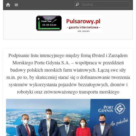
Menu
HOME
Szukaj
SKOCZ DO TREŚCI
Pulsarowy.pl
Podpisanie listu intencyjnego między firmą Ørsted i Zarządem
Morskiego Portu Gdynia S.A. – współpraca w przeddzień
budowy polskich morskich farm wiatrowych. Łączą swe siły
m.in. po to, by skuteczniej starać się o dofinansowanie tworzenia
systemów wykorzystania pojazdów bezzałogowych, dronów i
robotyki oraz zrównoważonego transportu morskiego