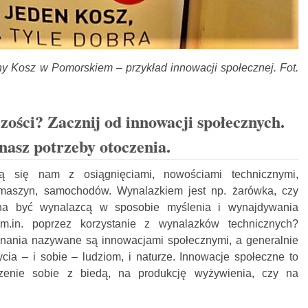
 Kosz w Pomorskiem – przykład innowacji społecznej. Fot.
ości? Zacznij od innowacji społecznych.
nasz potrzeby otoczenia.
zą się nam z osiągnięciami, nowościami technicznymi,
 maszyn, samochodów. Wynalazkiem jest np. żarówka, czy
na być wynalazcą w sposobie myślenia i wynajdywania
m.in. poprzez korzystanie z wynalazków technicznych?
onania nazywane są innowacjami społecznymi, a generalnie
cia – i sobie – ludziom, i naturze. Innowacje społeczne to
zenie sobie z biedą, na produkcję wyżywienia, czy na