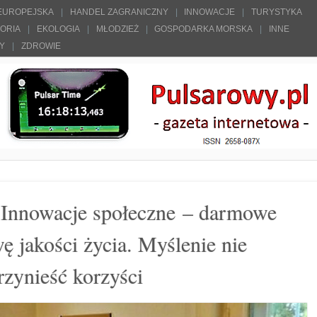
 EUROPEJSKA
HANDEL ZAGRANICZNY
INNOWACJE
TURYSTYKA
TORIA
EKOLOGIA
MŁODZIEŻ
GOSPODARKA MORSKA
INNE
ŁY
ZDROWIE
 Innowacje społeczne – darmowe
 jakości życia. Myślenie nie
rzynieść korzyści