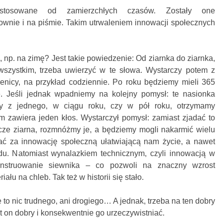
stosowane od zamierzchłych czasów. Zostały one
wnie i na piśmie. Takim utrwaleniem innowacji społecznych
 np. na zimę? Jest takie powiedzenie: Od ziarnka do ziarnka,
wszystkim, trzeba uwierzyć w te słowa. Wystarczy potem z
enicy, na przykład codziennie. Po roku będziemy mieli 365
e. Jeśli jednak wpadniemy na kolejny pomysł: te nasionka
y z jednego, w ciągu roku, czy w pół roku, otrzymamy
em zawiera jeden kłos. Wystarczył pomysł: zamiast zjadać to
ze ziarna, rozmnóżmy je, a będziemy mogli nakarmić wielu
ać za innowację społeczną ułatwiającą nam życie, a nawet
du. Natomiast wynalazkiem technicznym, czyli innowacją w
onstruowanie siewnika – co pozwoli na znaczny wzrost
łu na chleb. Tak też w historii się stało.
to nic trudnego, ani drogiego… A jednak, trzeba na ten dobry
t on dobry i konsekwentnie go urzeczywistniać.