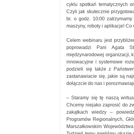
cyklu spotkań tematycznych o
Czyli jak skutecznie przygotow
br. o godz. 10:00 zatrzymamy
maszyny, roboty i aplikacje! C
Celem webinaru jest przybliże
poprowadzi Pani Agata Sta
międzynarodowej organizacji, 
innowacyjne i systemowe roz
podzieli się także z Państwe
zastanawiacie się, jakie są n
dołączcie do nas i porozmawiaj
– Staramy się tę naszą wirtu
Chcemy niejako zaprosić do zwi
zakątkach wiedzy – powiedz
Programów Regionalnych, Głów
Marszałkowskim Województwa P
Tydzień temu mieliśmy okazję