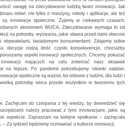
wrócić uwagę na zdecydowanie ludzką twarz innowacji. Jak
naru mówi: nie tylko o maszyny, roboty i aplikacje, ale też
 są innowacje społeczne. Żyjemy w ciekawych czasach,
kreślanych akronimem WUCA. Zdecydowanie wymaga to od
eakcji na potrzeby, wyzwania, jakie stawia przed nami obecnie
mi obywatelami, świadomymi konsumentami. Zdajemy sobie
a, decyzje rodzą dość często konsekwencje, chociażby
j poruszamy aspekt innowacji społecznych. Chcemy pokazać
h innowacji mających na celu zmieniać nasz skrawek
at na lepsze. Po pandemii potrzebujemy iskierki nadziei,
nnowacje społeczne są ważne, bo robione z ludźmi, dla ludzi i
 wielką potrzebę serca przede wszystkim w tworzeniu tych
. Zachęcam do czerpania z tej wiedzy, by dowiedzieć się
 narzędziami należy pracować z tymi innowacjami, jakie są
ie aspekcie. Zapraszam na kolejne spotkanie – zachęcała
– Za tydzień będziemy rozmawiać o kulturze innowacji.