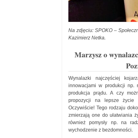
Na zdjęciu: SPOKO – Społeczny
Kazimierz Netka.
Marzysz o wynalazcz
Poz
Wynalazki najczęściej kojar
innowacjami w produkcji np.
produkcja prądu. A czy moż
propozycji na lepsze życie 
Oczywiście! Tego rodzaju dok
zmierzają one do ułatwiania ży
również pomysły np. na rad
wychodzenie z bezdomności.