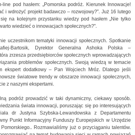
n-line pod hasłem: „Pomorska podróż. Kierunek Innowacje!
ać i wdrożyć projekt badawczo – rozwojowy?”. Już 16 lutego
 się na kolejnym przystanku wiedzy pod hasłem „Nie tylko
o warto wiedzieć o innowacjach społecznych?”.
nie uczestnikom tematyki innowacji społecznych. Spotkanie
fiej-Bartosik, Dyrektor Generalna Ashoka Polska –
która zrzesza przedsiębiorców społecznych wprowadzających
wiązania problemów społecznych. Swoją wiedzą w temacie
m ekspert dodatkowy – Pan Wojciech Mróz. Dlatego jeśli
ajnowsze światowe trendy w obszarze innowacji społecznych,
cie z naszymi ekspertami.
alną podróż prowadzić w taki dynamiczny, ciekawy sposób.
edzania świata innowacji, poruszając się po interesujących
iała dr Justyna Szybska-Lewandowska z Departamentu
ny Punkt Informacyjny Funduszy Europejskich w Urzędzie
omorskiego.. Rozmawialiśmy już o przyciąganiu talentów.
 porozmawiać na temat budowania sieci w ramach powiązań