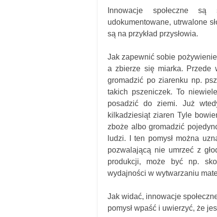
Innowacje społeczne są 
udokumentowane, utrwalone sło
są na przykład przysłowia.
Jak zapewnić sobie pożywienie,
a zbierze się miarka. Przede 
gromadzić po ziarenku np. psz
takich pszeniczek. To niewiel
posadzić do ziemi. Już wted
kilkadziesiąt ziaren Tyle bowi
zboże albo gromadzić pojedync
ludzi. I ten pomysł można uzn
pozwalającą nie umrzeć z gło
produkcji, może być np. sk
wydajności w wytwarzaniu materia
Jak widać, innowacje społeczne 
pomysł wpaść i uwierzyć, że jes