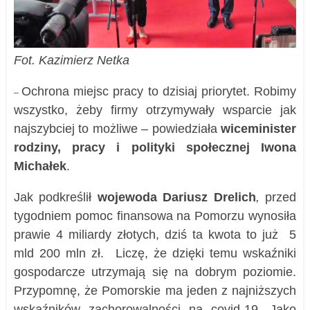
Fot. Kazimierz Netka
Ochrona miejsc pracy to dzisiaj priorytet. Robimy
–
wszystko, żeby firmy otrzymywały wsparcie jak
najszybciej to możliwe
– powiedziała
wiceminister
rodziny, pracy i polityki społecznej Iwona
Michałek
.
Jak podkreślił
wojewoda Dariusz Drelich
,
przed
tygodniem pomoc finansowa na Pomorzu wynosiła
prawie 4 miliardy złotych, dziś ta kwota to już 5
mld 200 mln zł.
Liczę, że dzięki temu wskaźniki
gospodarcze utrzymają się na dobrym poziomie.
Przypomnę, że Pomorskie ma jeden z najniższych
wskaźników zachorowalności na covid-19. Jako