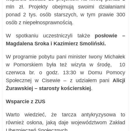
mln zł. Projekty obejmują swoimi działaniami
ponad 2 tys. osób starszych, w tym prawie 300
osób z niepełnosprawnością.
W spotkaniu uczestniczyli także
posłowie –
Magdalena Sroka i Kazimierz Smoliński.
W programie pobytu pani minister Iwony Michałek
w Pomorskiem była też wizyta w środę, 10
czerwca br. o godz. 13:30 w
Domu Pomocy
Społecznej w Cisewie –
z udziałem
pani
Alicj
i
Żurawsk
iej –
starost
y
kościersk
iej
.
Wsparcie z ZUS
Warto wiedzieć, że tarcza antykryzysowa to
również osłona, jaką daje województwom Zakład
Ubezpieczeń Społecznych.