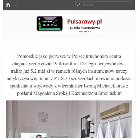
Menu
HOME
Szukaj
SKOCZ DO TREŚCI
Pulsarowy.pl
Pomorskie jako pierwsze w Polsce uruchomiło centra
diagnostyczne covid 19 drive-thru. Do tego województwa
trafiło już 5,2 mld zł w ramach różnych instrumentów tarczy
antykryzysowej, m.in. z ZUS. O szczegółach mówiono podczas
spotkania u wojewody z wiceminister Iwoną Michałek oraz z
posłami Magdaleną Sroką i Kazimierzem Smolińskim