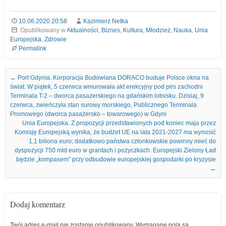
10.06.2020 20:58
Kazimierz Netka
Opublikowany w
Aktualności
,
Biznes
,
Kultura
,
Młodzież
,
Nauka
,
Unia
Europejska
,
Zdrowie
Permalink
Nawigacja we wpisach
←
Port Gdynia. Korporacja Budowlana DORACO buduje Polsce okna na
świat. W piątek, 5 czerwca wmurowała akt erekcyjny pod pirs zachodni
Terminala T-2 – dworca pasażerskiego na gdańskim lotnisku. Dzisiaj, 9
czerwca, zwieńczyła stan surowy morskiego, Publicznego Terminala
Promowego (dworca pasażersko – towarowego) w Gdyni
Unia Europejska. Z propozycji przedstawionych pod koniec maja przez
Komisję Europejską wynika, że budżet UE na lata 2021-2027 ma wynosić
1,1 biliona euro; dodatkowo państwa członkowskie powinny mieć do
dyspozycji 750 mld euro w grantach i pożyczkach. Europejski Zielony Ład
będzie „kompasem” przy odbudowie europejskiej gospodarki po kryzysie
→
Dodaj komentarz
Twój adres e-mail nie zostanie opublikowany.
Wymagane pola są