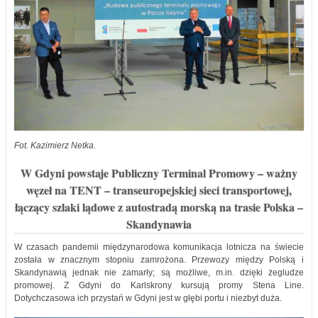
Fot. Kazimierz Netka.
W Gdyni powstaje Publiczny Terminal Promowy – ważny
węzeł na TENT – transeuropejskiej sieci transportowej,
łączący szlaki lądowe z autostradą morską na trasie Polska –
Skandynawia
W czasach pandemii międzynarodowa komunikacja lotnicza na świecie
została w znacznym stopniu zamrożona. Przewozy między Polską i
Skandynawią jednak nie zamarły; są możliwe, m.in. dzięki żegludze
promowej. Z Gdyni do Karlskrony kursują promy Stena Line.
Dotychczasowa ich przystań w Gdyni jest w głębi portu i niezbyt duża.