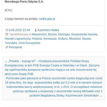
Morskiego Portu Gdynia S.A.
(K.N.)
Czytaj również na portalu:
netka.gda.pl
9.06.2020 22:46
Kazimierz Netka
Opublikowany w
Aktualności
,
Biznes
,
Ekologia
,
Gospodarka morska
,
Handel zagraniczny
,
Historia
,
Innowacje
,
Kultura
,
Młodzież
,
Nauka
,
Turystyka
,
Unia Europejska
Permalink
Nawigacja we wpisach
←
„Polskie – kupuję to!” – inicjatywa pracowników Polskiej Grupy
Energetycznej, w tym PGE Energia Ciepła w Gdańsku i w Gdyni. Zaczyna
się ogólnopolska kampania społeczna mająca na celu rozszerzenie tej
akcji poza Grupę PGE
Pomorskie jako pierwsze w Polsce uruchomiło centra diagnostyczne covid
19 drive-thru. Do tego województwa trafiło już 5,2 mld zł w ramach różnych
instrumentów tarczy antykryzysowej, m.in. z ZUS. O szczegółach mówiono
podczas spotkania u wojewody z wiceminister Iwoną Michałek oraz z
posłami Magdaleną Sroką i Kazimierzem Smolińskim
→