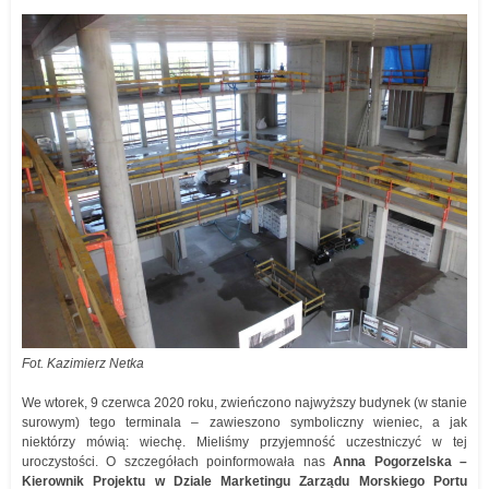
Fot. Kazimierz Netka
We wtorek, 9 czerwca 2020 roku, zwieńczono najwyższy budynek (w stanie
surowym) tego terminala – zawieszono symboliczny wieniec, a jak
niektórzy mówią: wiechę. Mieliśmy przyjemność uczestniczyć w tej
uroczystości. O szczegółach poinformowała nas
Anna Pogorzelska –
Kierownik Projektu w Dziale Marketingu Zarządu Morskiego Portu