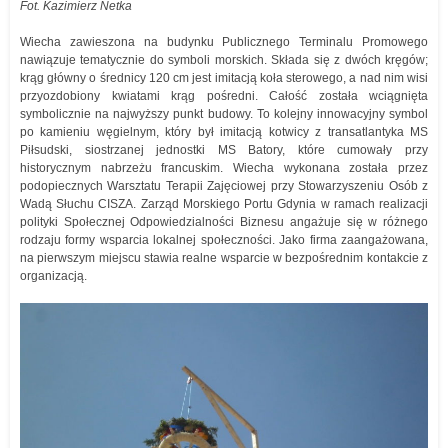
Fot. Kazimierz Netka
Wiecha zawieszona na budynku Publicznego Terminalu Promowego
nawiązuje tematycznie do symboli morskich. Składa się z dwóch kręgów;
krąg główny o średnicy 120 cm jest imitacją koła sterowego, a nad nim wisi
przyozdobiony kwiatami krąg pośredni. Całość została wciągnięta
symbolicznie na najwyższy punkt budowy. To kolejny innowacyjny symbol
po kamieniu węgielnym, który był imitacją kotwicy z transatlantyka MS
Piłsudski, siostrzanej jednostki MS Batory, które cumowały przy
historycznym nabrzeżu francuskim. Wiecha wykonana została przez
podopiecznych Warsztatu Terapii Zajęciowej przy Stowarzyszeniu Osób z
Wadą Słuchu CISZA. Zarząd Morskiego Portu Gdynia w ramach realizacji
polityki Społecznej Odpowiedzialności Biznesu angażuje się w różnego
rodzaju formy wsparcia lokalnej społeczności. Jako firma zaangażowana,
na pierwszym miejscu stawia realne wsparcie w bezpośrednim kontakcie z
organizacją.