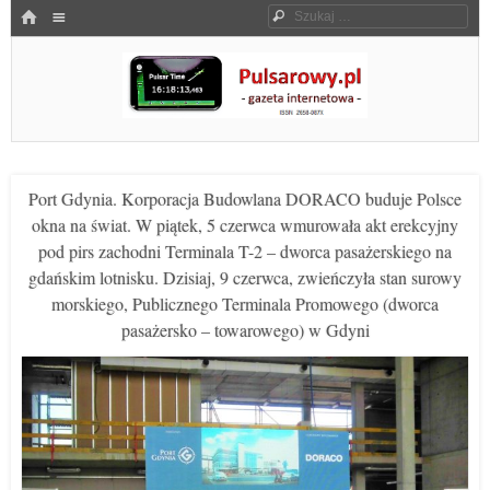
Menu
HOME
Szukaj
SKOCZ DO TREŚCI
Pulsarowy.pl
Port Gdynia. Korporacja Budowlana DORACO buduje Polsce
okna na świat. W piątek, 5 czerwca wmurowała akt erekcyjny
pod pirs zachodni Terminala T-2 – dworca pasażerskiego na
gdańskim lotnisku. Dzisiaj, 9 czerwca, zwieńczyła stan surowy
morskiego, Publicznego Terminala Promowego (dworca
pasażersko – towarowego) w Gdyni