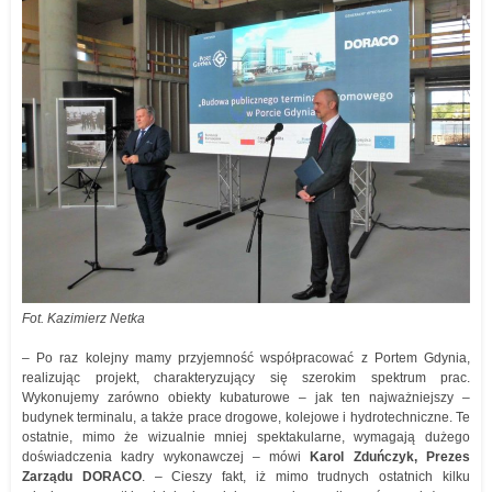
Fot. Kazimierz Netka
– Po raz kolejny mamy przyjemność współpracować z Portem Gdynia,
realizując projekt, charakteryzujący się szerokim spektrum prac.
Wykonujemy zarówno obiekty kubaturowe – jak ten najważniejszy –
budynek terminalu, a także prace drogowe, kolejowe i hydrotechniczne. Te
ostatnie, mimo że wizualnie mniej spektakularne, wymagają dużego
doświadczenia kadry wykonawczej – mówi
Karol Zduńczyk, Prezes
Zarządu DORACO
. – Cieszy fakt, iż mimo trudnych ostatnich kilku