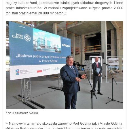
między nabrzeżami, przebudowę istniejących układów drogowych i inne
prace infrastrukturalne. W zadaniu zaprojektowano zużycie prawie 2 000
ton stali oraz niemal 20 000 m³ betonu.
Fot. Kazimierz Netka
– Na nowym terminalu skorzysta zarówno Port Gdynia jak i Miasto Gdynia.
Większa liczba promów, a co za tym idzie pasażerów, to przede wszystkim